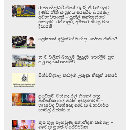
රාජ්‍ය නිලධාරීන්ගේ වැරදි තීරණවලට
දණ්ඩ නීති සංග්‍රහය යෙදවීම බරපතල
අවභාවිතයකි – සුනිල් කන්නන්ගර
කොළඹ, රත්නපුර, අම්පාර හිටපු මහ
දිසාපති
ලෝකයේ අඩුවෙන්ම නිදා ගන්නා ජාතිය?
නැව් වලින් බහලුම් මුහුදට පෙරලීම සුළු
පටු දෙයක් නොවේ
විශ්වවිද්‍යාල කඩඉම් ලකුණු නිකුත් කෙරේ
ප්‍රවේසම් වන්න; එල් නිනෝ යනු
පාරිසරික හෘද රෝග අවදානමකි –
හෘදවේද විශේෂඥ වෛද්‍ය මහාචාර්ය
නාමල් විජයසිංහ
කුස තුළ සැඟවුණු නොනිදන කම්හල –
වෛද්‍ය සුගත් විජේවර්ධන