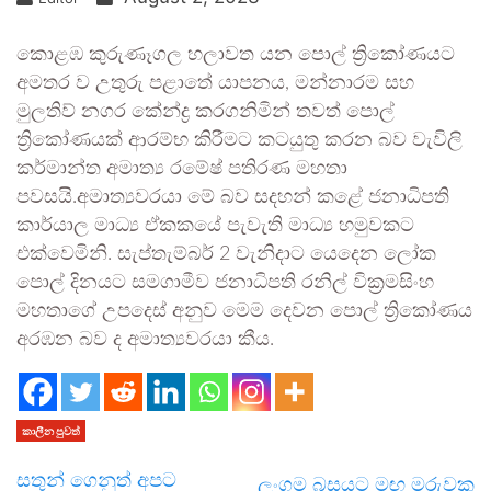
කොළඹ කුරුණෑගල හලාවත යන පොල් ත්‍රිකෝණයට
අමතර ව උතුරු පළාතේ යාපනය, මන්නාරම සහ
මුලතිව් නගර කේන්ද්‍ර කරගනිමින් තවත් පොල්
ත්‍රිකෝණයක් ආරම්භ කිරීමට කටයුතු කරන බව වැවිලි
කර්මාන්ත අමාත්‍ය රමේෂ් පතිරණ මහතා
පවසයි.අමාත්‍යවරයා මේ බව සදහන් කළේ ජනාධිපති
කාර්යාල මාධ්‍ය ඒකකයේ පැවැති මාධ්‍ය හමුවකට
එක්වෙමිනි. සැප්තැම්බර් 2 වැනිදාට යෙදෙන ලෝක
පොල් දිනයට සමගාමීව ජනාධිපති රනිල් වික්‍රමසිංහ
මහතාගේ උපදෙස් අනුව මෙම දෙවන පොල් ත්‍රිකෝණය
අරඹන බව ද අමාත්‍යවරයා කීය.
කාලීන පුවත්
සතුන් ගෙනුත් අපට
ලංගම බසයට මඟ මරුවකු