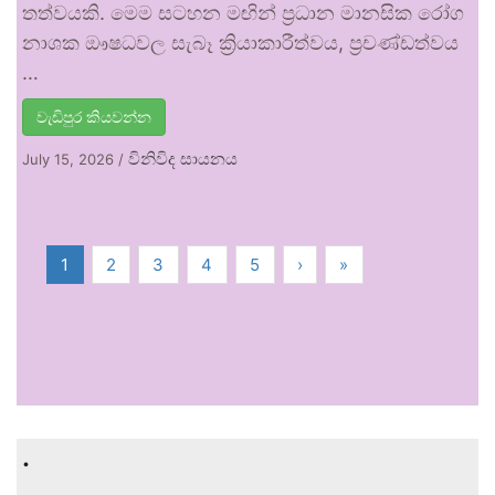
තත්වයකි. මෙම සටහන මඟින් ප්‍රධාන මානසික රෝග
නාශක ඖෂධවල සැබෑ ක්‍රියාකාරීත්වය, ප්‍රචණ්ඩත්වය
…
වැඩිපුර කියවන්න
විනිවිද සායනය
July 15, 2026
/
1
2
3
4
5
›
»
.