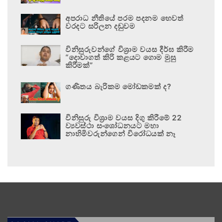
අපරාධ නීතියේ පරම පදනම හෙවත්
වරදට සරිලන දඬුවම
විනිසුරුවන්ගේ විශ්‍රාම වයස දීර්ඝ කිරීම
“දොවාගත් කිරි කළයට ගොම මුසු
කිරීමක්”
ගණිතය බැරිකම මෝඩකමක් ද?
විනිසුරු විශ්‍රාම වයස දිගු කිරීමේ 22
ව්‍යවස්ථා සංශෝධනයට මහා
නාහිමිවරුන්ගෙන් විරෝධයක් නෑ