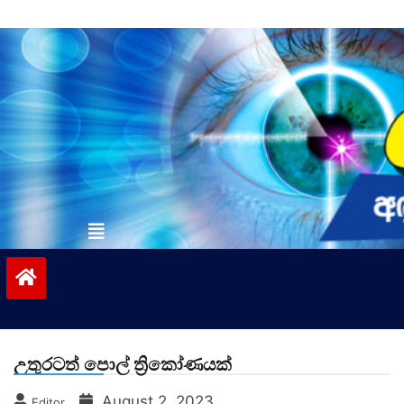
Skip
to
content
vinivida.lk
උතුරටත් පොල් ත්‍රිකෝණයක්
August 2, 2023
Editor