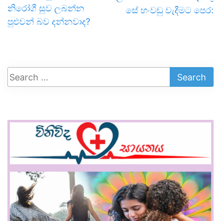
නිරෝගී සුව ලබන්න
සේ හංවඩු වැදීමට පෙර:
පුළුවන් බව දන්නවාද?