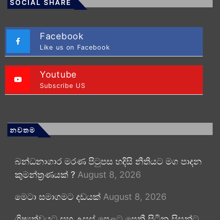
SOCIAL SHARE
Facebook
Like us on Facebook
Youtube
Subscribe US
නවතම
බන්ධනාගාර මරණ පිටුපස හදිසි නීතියට මග පාදන
කුමන්ත්‍රණයක් ?
August 8, 2026
මෙටා සමාගමට දඩයක්
August 8, 2026
ශිෂ්‍යත්වයට සහ උසස් පෙළට පෙනී සිටින සිසුන්ට