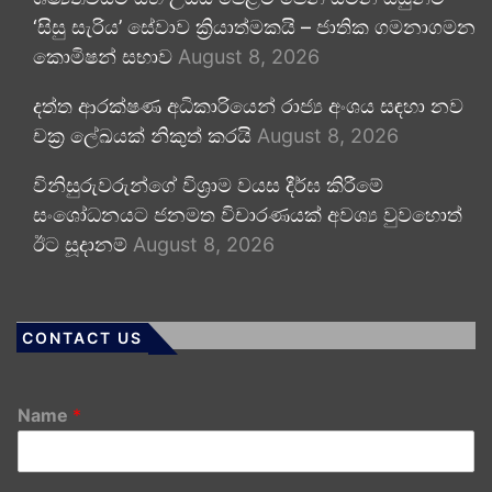
‘සිසු සැරිය’ සේවාව ක්‍රියාත්මකයි – ජාතික ගමනාගමන
කොමිෂන් සභාව
August 8, 2026
දත්ත ආරක්ෂණ අධිකාරියෙන් රාජ්‍ය අංශය සඳහා නව
චක්‍ර ලේඛයක් නිකුත් කරයි
August 8, 2026
විනිසුරුවරුන්ගේ විශ්‍රාම වයස දීර්ඝ කිරීමේ
සංශෝධනයට ජනමත විචාරණයක් අවශ්‍ය වුවහොත්
ඊට සූදානම්
August 8, 2026
CONTACT US
Name
*