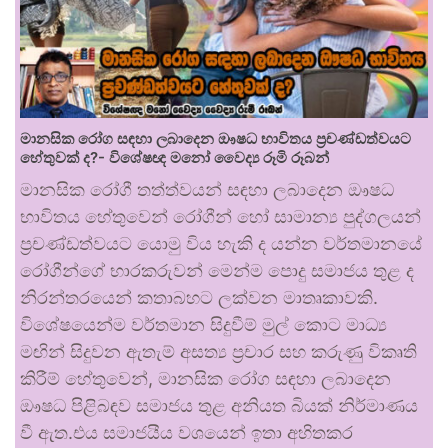
මානසික රෝග සඳහා ලබාදෙන ඖෂධ භාවිතය ප්‍රචණ්ඩත්වයට
හේතුවක් ද?- විශේෂඥ මනෝ වෛද්‍ය රූමි රූබන්
මානසික රෝගී තත්ත්වයන් සඳහා ලබාදෙන ඖෂධ
භාවිතය හේතුවෙන් රෝගීන් හෝ සාමාන්‍ය පුද්ගලයන්
ප්‍රචණ්ඩත්වයට යොමු විය හැකි ද යන්න වර්තමානයේ
රෝගීන්ගේ භාරකරුවන් මෙන්ම පොදු සමාජය තුළ ද
නිරන්තරයෙන් කතාබහට ලක්වන මාතෘකාවකි.
විශේෂයෙන්ම වර්තමාන සිදුවීම් මුල් කොට මාධ්‍ය
මඟින් සිදුවන ඇතැම් අසත්‍ය ප්‍රචාර සහ කරුණු විකෘති
කිරීම් හේතුවෙන්, මානසික රෝග සඳහා ලබාදෙන
ඖෂධ පිළිබඳව සමාජය තුළ අනියත බියක් නිර්මාණය
වී ඇත.එය සමාජයීය වශයෙන් ඉතා අහිතකර