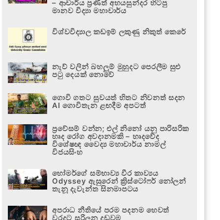
– ආචාර්ය ප්‍රණීත් අභයසුන්දර හිටපු
මානව විද්‍යා මහාචාර්ය
විශ්වවිද්‍යාල කඩඉම් ලකුණු නිකුත් කෙරේ
නැව් වලින් බහලුම් මුහුදට පෙරලීම සුළු
පටු දෙයක් නොවේ
ගොවි ගතට සුවයත් හිතට නිවනත් සදන
AI ගොවිතැන ළඟදීම අපටත්
ප්‍රවේසම් වන්න; එල් නිනෝ යනු පාරිසරික
හෘද රෝග අවදානමකි – හෘදවේද
විශේෂඥ වෛද්‍ය මහාචාර්ය නාමල්
විජයසිංහ
හෝමර්ගේ සම්භාව්‍ය වීර කාව්‍යය
Odyssey ඇසුරෙන් ක්‍රිස්ටෝෆර් නෝලන්
තැනූ දැවැන්ත සිනමාපටය
අපරාධ නීතියේ පරම පදනම හෙවත්
වරදට සරිලන දඬුවම