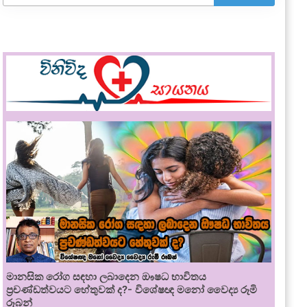
මානසික රෝග සඳහා ලබාදෙන ඖෂධ භාවිතය
ප්‍රචණ්ඩත්වයට හේතුවක් ද?- විශේෂඥ මනෝ වෛද්‍ය රූමි
රූබන්