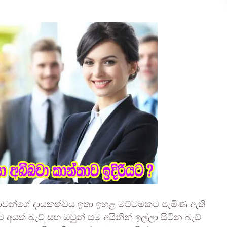
තාවන්ගේ දායකත්වය ඉතා ඉහළ මට්ටමකට පැමිණ ඇති
යත් බැව් සහ ඔවුන් සම අයිනින් ඉල්ලා සිටින බැව්