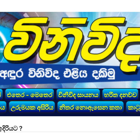
්
එතෙර - මෙතෙර
විනිවිද සායනය
හරිත දනව්ව
කය
උරුමයක අසිරිය
නිතර නොඇසෙන කතා
කාටූ
දිරියට ?