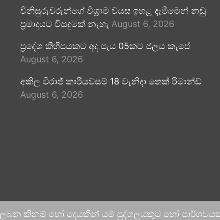
විනිසුරුවරුන්ගේ විශ්‍රාම වයස ඉහළ දැමීමෙන් නඩු
ප්‍රමාදයට විසඳුමක් නැහැ
August 6, 2026
ප්‍රදේශ කිහිපයකට අද පැය 05කට ජලය කැපේ
August 6, 2026
අකිල විරාජ් කාරියවසම් 18 වැනිදා තෙක් රිමාන්ඩ්
August 6, 2026
 ලබන කිනම් හෝ දෙයකින් යම් පුද්ගලයකුට හෝ පාර්ශවයකට