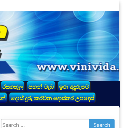
රසගඟුල
පහන් ටැඹ
ඉරා අදුරුපට
න්
දොස් දුරු කරවන දොස්තර උපදෙස්