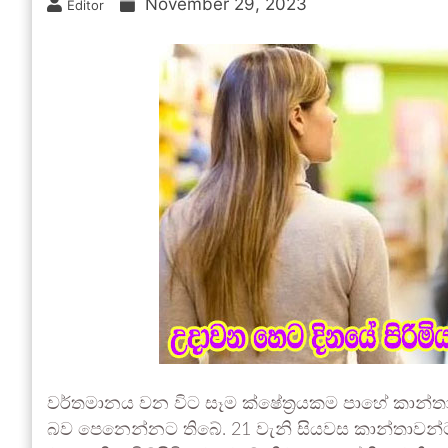
November 29, 2023
Editor
වර්තමානය වන විට සෑම ක්ෂේත්‍රයකම පාහේ කාන්
බව පෙනෙන්නට තිබේ. 21 වැනි සියවස කාන්තාවන්ට අ