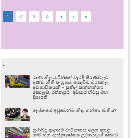
1
2
3
4
5
›
»
.
රාජ්‍ය නිලධාරීන්ගේ වැරදි තීරණවලට
දණ්ඩ නීති සංග්‍රහය යෙදවීම බරපතල
අවභාවිතයකි – සුනිල් කන්නන්ගර
කොළඹ, රත්නපුර, අම්පාර හිටපු මහ
දිසාපති
ලෝකයේ අඩුවෙන්ම නිදා ගන්නා ජාතිය?
සුරාබදු ආදායම වාර්තාගත ලෙස ඉහළ
යාම සහ ආත්මභක්ෂක උරගයාගේ කතාව