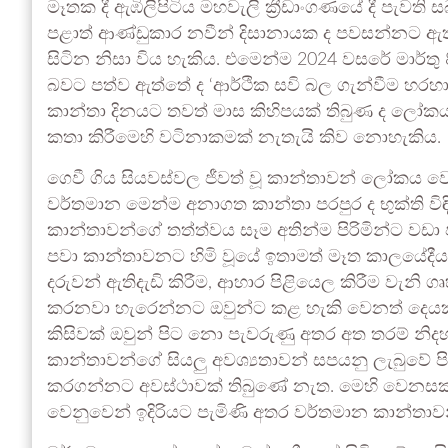
මෑතක දී ඇඹිලිපිටිය මහවැලි ක්‍රීඩාංගණයේ දී පැවති ස
පළාත් ආණ්ඩුකාර නවීන් දිසානායක ද පවසන්නට ඇත්ත
සිටින නිසා විය හැකිය. එමෙන්ම 2024 වසරේ මාර්ත
බවට පත්ව ඇත්තේ ද ‘ආර්ථික සවි බල ගැන්වීම හරහා ස
කාන්තා දිනයට තවත් මාස කිහිපයක් තිබුණ ද ලෝක
කතා කිරීමෙහි වටිනාකමක් නැතැයි කිව නොහැකිය.
ගෙවී ගිය සියවස්වල ජීවත් වූ කාන්තාවන් ලෝකය වෙන
වර්තමාන මෙන්ම අනාගත කාන්තා පරපුර ද භුක්ති විඳ
කාන්තාවන්ගේ තත්ත්වය සෑම අතින්ම පිරිමින්ට වඩ
පවා කාන්තාවනට හිමි වූයේ ඉතාමත් මෑත කාලයේදීය
දරුවන් ඇතිදැඩි කිරීම, ආහාර පිළියෙල කිරීම වැනි
කරනවා හැරෙන්නට ඔවුන්ට කළ හැකි වෙනත් දෙයක් ත
කිසිවක් ඔවුන් පිට නො පැවරුණු අතර අත තරම් නි
කාන්තාවන්ගේ සියලු අවශ්‍යතාවන් සපයනු ලැබුවේ පි
කරගන්නට අවස්ථාවක් තිබුණේ නැත. මෙහි වෙනසක් දක
වෙනුවෙන් ඉදිරියට පැමිණි අතර වර්තමාන කාන්තාවන් 