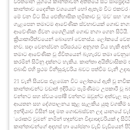
වර්තමාන යුගයේ කාන්තාවන් අතීතයේ සිටි සාම්ප්‍රද
කාන්තාව දෛනික වශයෙන් හෝ ඇතැම් විට එකවර බැඳීම
මේ වන විට සිය ඓතිහාසික භූමිකාව වූ ‘මව’ සහ ‘ග
ගැළපෙන තමාටම ආවේණික ස්වභාවයක් ගොඩ නගා ගෙ
ආවේණික ජීවන ශෛලියක් ගොඩ නගා ගෙන සිටියි. ඓ
ක්‍රියාකාරීත්වයෙන් බොහෝ වෙනස්ය. ලෝකයේ වෙන
නව, සදා වෙනස්වන පරිසරයට අනුගත විය හැකි අන්දමි
තමාට ආවේණික වූ ජීවිතයෙන් බැහැරව තමා වෙනු
කරමින් සිටිනු දක්නට හැකිය. කාන්තා අයිතිවාසික
එබාඩි එහි ප්‍රථම විනිසුරුවරිය බවට පත්වීම වැනි උ
21 වැනි සියවස එළඹෙන විට ලෝකයේ ඇති වූ නවීකරණ
කාන්තාවන්ට වඩාත් ඉදිරියට පැමිණීමට උපකාරී වූ බ
වන්නට සහ ස්වයංපෝෂී වන්නට ඔවුන්ට අත්වැල සැපයූ
ආයතන සහ දේශපාලනය කුළ සැලකිය යුතු වගකීම් සම
ඉන්දියාව විසින් සඳ මත ගොඩබස්වන ලද යානයේ වැඩි
‘රොකට් වුමන්’ නමින් හඳුන්වන විද්‍යාඥවරියක් ද සිට
කාන්තාවන්ගේ අදහස් හා යෝජනා වැඩි වැඩියෙන් පිර