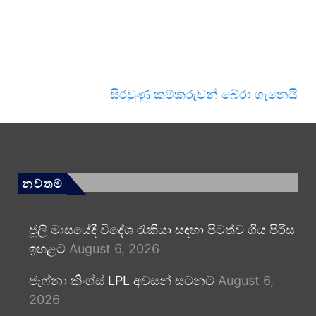
සිරවුණු කම්කරුවන් බේරා ගැනෙයි
නවතම
ජූලි මාසයේදී විදේශ රැකියා සඳහා පිටත්ව ගිය පිරිස
ඉහළට
August 6, 2026
ජැෆ්නා කිංග්ස් LPL අවසන් සටනට
August 6,
2026