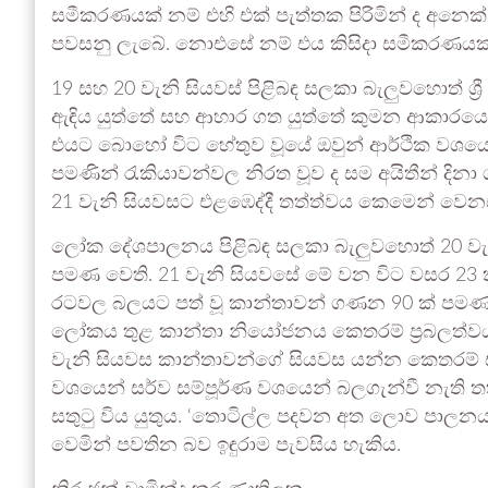
සමීකරණයක් නම් එහි එක් පැත්තක පිරිමින් ද අනෙක්
පවසනු ලැබේ. නොඑසේ නම් එය කිසිදා සමීකරණයක
19 සහ 20 වැනි සියවස් පිළිබඳ සලකා බැලුවහොත් ශ
ඇඳිය යුත්තේ සහ ආහාර ගත යුත්තේ කුමන ආකාරයෙන්
එයට බොහෝ විට හේතුව වූයේ ඔවුන් ආර්ථික වශයෙන
පමණින් රැකියාවන්වල නිරත වූව ද සම අයිතීන් දිනා
21 වැනි සියවසට එළඹෙද්දී තත්ත්වය කෙමෙන් වෙනස
ලෝක දේශපාලනය පිළිබඳ සලකා බැලුවහොත් 20 වැසි 
පමණ වෙති. 21 වැනි සියවසේ මේ වන විට වසර 2
රටවල බලයට පත් වූ කාන්තාවන් ගණන 90 ක් පමණ ව
ලෝකය තුළ කාන්තා නියෝජනය කෙතරම් ප්‍රබලත්ව
වැනි සියවස කාන්තාවන්ගේ සියවස යන්න කෙතරම් සත්
වශයෙන් සර්ව සම්පූර්ණ වශයෙන් බලගැන්වී නැති ත
සතුටු විය යුතුය. ‘තොටිල්ල පදවන අත ලොව පාලන
වෙමින් පවතින බව ඉඳුරාම පැවසිය හැකිය.