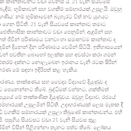
ායික කාන්තාවන්ට වඩා වෙනස් ය. 21 වැනි සියවසේ
්, භූමිකාවන් සහ වගකීම් සම්භාරයක් උසුලයි. ඔවුහු
ෘහණිය’ නම් භූමිකාවෙන් බැහැරට විත් නව යුගයට
න සිටිති. 21 වැනි සියවසේ කාන්තාව තමාට
තිහාසික කාන්තාවට වඩා පෙනුමින්, ඇඳුමින් සහ
ත් ජීවීන් පරිණාමය වනවා හා සමානවම කාන්තාව ද
න් දිනෙන් දින පරිණාමය වෙමින් සිටියි. ඉතිහාසයෙන්
වෙන් පවතින බොහෝ ඉලක්ක සහ අවස්ථා කරා ගමන්
ම් එතරම් දක්නට නොලැබෙන ඉරානය වැනි රටක ෂිරින්
දාහරණ මේ සඳහා ඉදිරිපත් කළ හැකිය.
ය, තාක්ෂණය සහ වෛද්‍ය විද්‍යාවේ දියුණුව ද
ව පෙනෙන්නට තිබේ. බුද්ධිමත් වන්නට, ශක්තිමත්
යේ මේ තාක්ෂණික දියුණුවය. ඔවුහු විද්‍යාව, රජයේ
්භාරයක් උසුලමින් සිටිති. උදාහරණයක් ලෙස මෑතක දී
 වගකීම් සම්භාරයක් උසුලා තිබුණේ කාන්තාවන්ය. එහි
ියි. පසුගිය සියවසට වඩා 21 වැනි සියවස තුළ
ිමින් විසින් පිළිගන්නා තැනට පත්ව තිබේ. ලෝකය