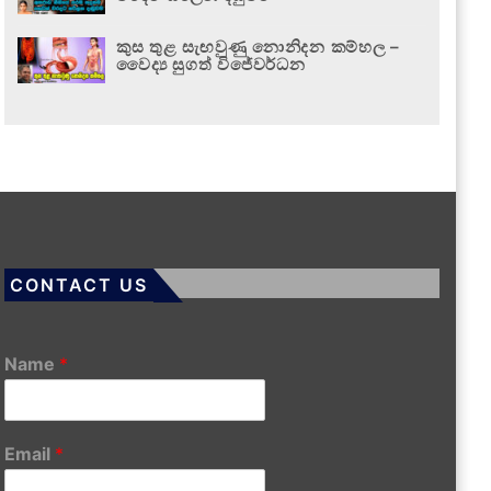
කුස තුළ සැඟවුණු නොනිදන කම්හල –
වෛද්‍ය සුගත් විජේවර්ධන
CONTACT US
Name
*
Email
*