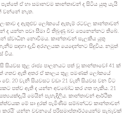
 පැත්තේ ඒ හා සමානවම කාන්තාවන් ද සිටිය යුතු යැයි
් වන්නේ නැත.
්‍රී ලංකාව ද ඇතුළුව ලෝකයේ ඇතැම් රටවල කාන්තාවන්
 ද යන්න පවා සීමා වී තිබුණු බව පෙනෙන්නට තිබේ.
් ස්වාධීන නොවීමය. කාන්තාවන් සැලකිය යුතු
 ගැනීම සඳහා දැඩි අරගලයක යෙදෙන්නට සිදුවිය. නමුත්
් විය.
සියවස තුළ රාජ්‍ය පාලනයට පත් වූ කාන්තාවෝ 41 ක්
3 ක් ගතව ඇති අතර ඒ කාලය තුළ පමණක් ලෝකයේ
ේ. 20 වැනි සියවසට වඩා 21 වැනි සියවස වන විට
යකට පත්ව ඇති ද යන්න අවබෝධ කර ගත හැකිය. 21
‍යයක්දැයි මෙයින් පැහැදිලිය. කාන්තාවන් ආර්ථික
ත්ත්වයක මේ සා දුරක් පැමිණීම සම්බන්ධව කාන්තාවන්
ය කරයි’ යන්න වචනයේ පරිසමාප්තාර්ථයෙන්ම සැබෑවක්