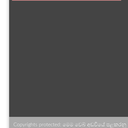
Copyrights protected: මෙම වෙබ් අඩවියේ පළකරනු