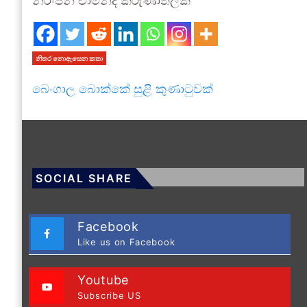
නිරංජන් චාමින්ද කරුණාතිලක
නිතර නොඇසෙන කතා
බෙංගාල බොක්කේ සුළි කුණාටුවක්
SOCIAL SHARE
Facebook
Like us on Facebook
Youtube
Subscribe US