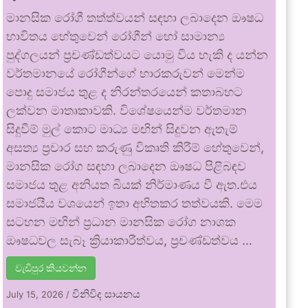
මානසික රෝගී තත්ත්වයන් සඳහා ලබාදෙන ඖෂධ
භාවිතය හේතුවෙන් රෝගීන් හෝ සාමාන්‍ය
පුද්ගලයන් ප්‍රචණ්ඩත්වයට යොමු විය හැකි ද යන්න
වර්තමානයේ රෝගීන්ගේ භාරකරුවන් මෙන්ම
පොදු සමාජය තුළ ද නිරන්තරයෙන් කතාබහට
ලක්වන මාතෘකාවකි. විශේෂයෙන්ම වර්තමාන
සිදුවීම් මුල් කොට මාධ්‍ය මඟින් සිදුවන ඇතැම්
අසත්‍ය ප්‍රචාර සහ කරුණු විකෘති කිරීම් හේතුවෙන්,
මානසික රෝග සඳහා ලබාදෙන ඖෂධ පිළිබඳව
සමාජය තුළ අනියත බියක් නිර්මාණය වී ඇත.එය
සමාජයීය වශයෙන් ඉතා අහිතකර තත්වයකි. මෙම
සටහන මඟින් ප්‍රධාන මානසික රෝග නාශක
ඖෂධවල සැබෑ ක්‍රියාකාරීත්වය, ප්‍රචණ්ඩත්වය …
වැඩිපුර කියවන්න
විනිවිද සායනය
July 15, 2026
/