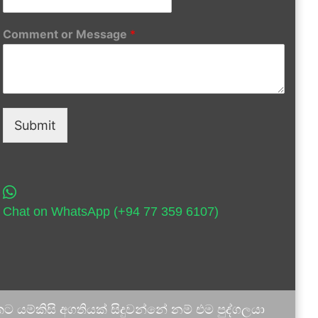
Comment or Message
*
Submit
Chat on WhatsApp (+94 77 359 6107)
 යම්කිසි අගතියක් සිදුවන්නේ නම් එම පුද්ගලයා