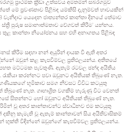
බරගමු ප්‍රාථමික ක්‍රීඩා උත්සවය අමතමින් සබරගමුව
ේ මේ ප්‍රවණතාව පිළිබඳ යම්කිසි දැනුම්වත් භාවයකින්
ු 8 වැනිදාට යෙදෙන ජාත්‍යන්තර කාන්තා දිනයේ තේමාව
්ත්‍රී පුරුෂ සමානාත්මතාව වේගවත් කිරීම’ යන්නය.
ය තුළ කාන්තා නියෝජනය සහ එහි අනාගතය පිළිබඳ
ස් කිරීම සඳහා නන් අයුරින් දායක වී ඇති අතර
ින්නේ ඔවුන් කළ කැපවීම්වල ප්‍රතිඵලයන්ය. අතීතයේ
ා පහත මට්ටමක පැවතුණි. ඇතැම් රටවල ඡන්ද අයිතිය
. රැකියා කරන්නට පවා ඔවුනට අයිතියක් තිබුණේ නැත.
 ගෘහණියකගේ භූමිකාව සමග නිවසට විවිධ කටයුතු
ිබුණේ නැත. ගෘහාශ්‍රිත වගකීම් හැරුණු විට වෙනත්
දහසේ සිතන්නට හෝ ඔවුනට අයිතියක් තිබුණේ නැත.
රිමින් වූ අතර කාන්තාවන්ට ස්වාධීනව එම කටයුතු
ිනු කැමැති වූ ඇතැම් කාන්තාවන් සිය අයිතිවාසිකම්
භුක්ති විඳින්නේ ඔවුන්ගේ කැපවීම්වල ප්‍රතිඵලයන්ය.