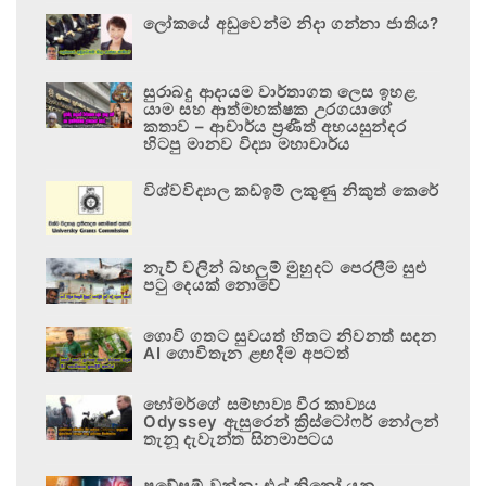
ලෝකයේ අඩුවෙන්ම නිදා ගන්නා ජාතිය?
සුරාබදු ආදායම වාර්තාගත ලෙස ඉහළ
යාම සහ ආත්මභක්ෂක උරගයාගේ
කතාව – ආචාර්ය ප්‍රණීත් අභයසුන්දර
හිටපු මානව විද්‍යා මහාචාර්ය
විශ්වවිද්‍යාල කඩඉම් ලකුණු නිකුත් කෙරේ
නැව් වලින් බහලුම් මුහුදට පෙරලීම සුළු
පටු දෙයක් නොවේ
ගොවි ගතට සුවයත් හිතට නිවනත් සදන
AI ගොවිතැන ළඟදීම අපටත්
හෝමර්ගේ සම්භාව්‍ය වීර කාව්‍යය
Odyssey ඇසුරෙන් ක්‍රිස්ටෝෆර් නෝලන්
තැනූ දැවැන්ත සිනමාපටය
ප්‍රවේසම් වන්න; එල් නිනෝ යනු