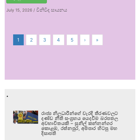
විනිවිද සායනය
July 15, 2026
/
1
2
3
4
5
›
»
.
රාජ්‍ය නිලධාරීන්ගේ වැරදි තීරණවලට
දණ්ඩ නීති සංග්‍රහය යෙදවීම බරපතල
අවභාවිතයකි – සුනිල් කන්නන්ගර
කොළඹ, රත්නපුර, අම්පාර හිටපු මහ
දිසාපති