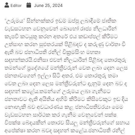
June 25, 2024
Editor
“උරුමය” සින්නක්කර ඉඩම් ඔප්පු ලබාදීමේ ජාතික
වැඩසටහන වෙනුවෙන් බොහෝ රාජ්‍ය නිලධාරින්
කැපවී කටයුතු කරන අතරේ එය කඩාප්පල් කිරීමට
උත්සාහ කරන සුළුතරයක් පිළිබඳව ද කරුණු වාර්තා වී
ඇති බව ජනාධිපති රනිල් වික්‍රමසිංහ මහතා
සඳහන්කරයි.එනිසා එවන් නිලධාරීන් පිළිබඳ තොරතුරු
තමන්ගේ ප්‍රදේශයේ මන්ත්‍රීවරුන් වෙත ලබා දෙන ලෙස
ජනතාවගෙන් ඉල්ලා සිටි අතර, එම තොරතුරු තමා
වෙත ලබා දෙන ලෙස මන්ත්‍රීවරුන්ට දැනුම් දෙන බව ද
සඳහන් කළේය.තමන්ගේ උරුමය ලබා ගැනීමට
ජනතාවට ඇති අයිතිය අහිමි කිරීමට කිසිවෙකුට ඉඩ දිය
නොහැකි බව අවධාරණය කළ ජනාධිපතිවරයා මෙම
වැඩසටහන සාර්ථක කර ගැනීම වෙනුවෙන් පක්ෂ
විපක්ෂ බේදයකින් තොරව සියලු මන්ත්‍රීවරුන්ගේ සහාය
අපේක්ෂා කරන බවද සඳහන් කළේය.ජනාධිපති රනිල්