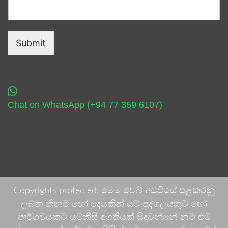
Submit
Chat on WhatsApp (+94 77 359 6107)
Copyrights protected: මෙම වෙබ් අඩවියේ පළකරනු
ලබන කිනම් හෝ දෙයකින් යම් පුද්ගලයකුට හෝ
පාර්ශවයකට යම්කිසි අගතියක් සිදුවන්නේ නම් එම