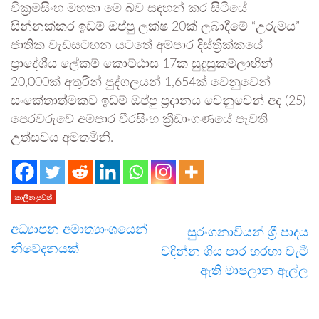
වික්‍රමසිංහ මහතා මේ බව සඳහන් කර සිටියේ
සින්නක්කර ඉඩම් ඔප්පු ලක්ෂ 20ක් ලබාදීමේ “උරුමය”
ජාතික වැඩසටහන යටතේ අම්පාර දිස්ත්‍රික්කයේ
ප්‍රාදේශීය ලේකම් කොට්ඨාස 17ක සුදුසුකම්ලාභීන්
20,000ක් අතුරින් පුද්ගලයන් 1,654ක් වෙනුවෙන්
සංකේතාත්මකව ඉඩම් ඔප්පු ප්‍රදානය වෙනුවෙන් අද (25)
පෙරවරුවේ අම්පාර වීරසිංහ ක්‍රීඩාංගණයේ පැවති
උත්සවය අමතමිනි.
කාලීන පුවත්
අධ්‍යාපන අමාත්‍යාංශයෙන්
සුරංගනාවියන් ශ්‍රී පාදය
නිවේදනයක්
වඳින්න ගිය පාර හරහා වැටී
ඇති මාපලාන ඇල්ල