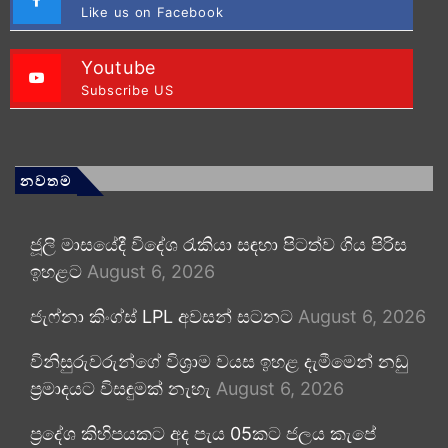
Like us on Facebook
Youtube
Subscribe US
නවතම
ජූලි මාසයේදී විදේශ රැකියා සඳහා පිටත්ව ගිය පිරිස
ඉහළට
August 6, 2026
ජැෆ්නා කිංග්ස් LPL අවසන් සටනට
August 6, 2026
විනිසුරුවරුන්ගේ විශ්‍රාම වයස ඉහළ දැමීමෙන් නඩු
ප්‍රමාදයට විසඳුමක් නැහැ
August 6, 2026
ප්‍රදේශ කිහිපයකට අද පැය 05කට ජලය කැපේ