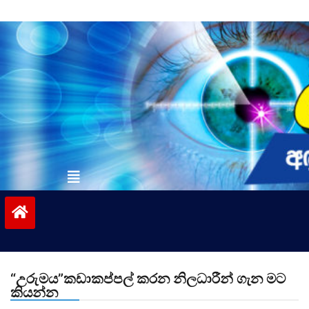
Skip
to
content
vinivida.lk
“උරුමය”කඩාකප්පල් කරන නිලධාරීන් ගැන මට
කියන්න