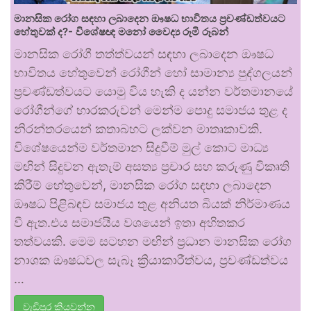
මානසික රෝග සඳහා ලබාදෙන ඖෂධ භාවිතය ප්‍රචණ්ඩත්වයට
හේතුවක් ද?- විශේෂඥ මනෝ වෛද්‍ය රූමි රූබන්
මානසික රෝගී තත්ත්වයන් සඳහා ලබාදෙන ඖෂධ
භාවිතය හේතුවෙන් රෝගීන් හෝ සාමාන්‍ය පුද්ගලයන්
ප්‍රචණ්ඩත්වයට යොමු විය හැකි ද යන්න වර්තමානයේ
රෝගීන්ගේ භාරකරුවන් මෙන්ම පොදු සමාජය තුළ ද
නිරන්තරයෙන් කතාබහට ලක්වන මාතෘකාවකි.
විශේෂයෙන්ම වර්තමාන සිදුවීම් මුල් කොට මාධ්‍ය
මඟින් සිදුවන ඇතැම් අසත්‍ය ප්‍රචාර සහ කරුණු විකෘති
කිරීම් හේතුවෙන්, මානසික රෝග සඳහා ලබාදෙන
ඖෂධ පිළිබඳව සමාජය තුළ අනියත බියක් නිර්මාණය
වී ඇත.එය සමාජයීය වශයෙන් ඉතා අහිතකර
තත්වයකි. මෙම සටහන මඟින් ප්‍රධාන මානසික රෝග
නාශක ඖෂධවල සැබෑ ක්‍රියාකාරීත්වය, ප්‍රචණ්ඩත්වය
…
වැඩිපුර කියවන්න