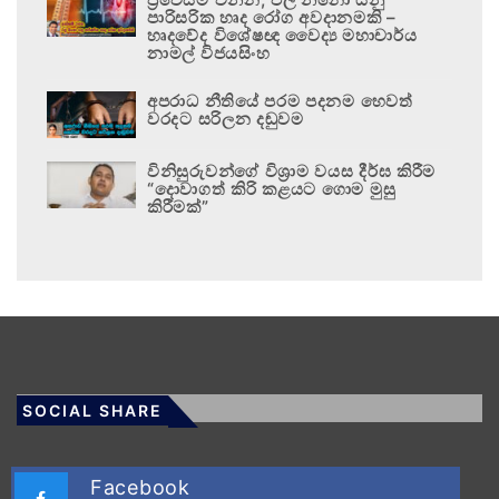
පාරිසරික හෘද රෝග අවදානමකි –
හෘදවේද විශේෂඥ වෛද්‍ය මහාචාර්ය
නාමල් විජයසිංහ
අපරාධ නීතියේ පරම පදනම හෙවත්
වරදට සරිලන දඬුවම
විනිසුරුවන්ගේ විශ්‍රාම වයස දීර්ඝ කිරීම
“දොවාගත් කිරි කළයට ගොම මුසු
කිරීමක්”
SOCIAL SHARE
Facebook