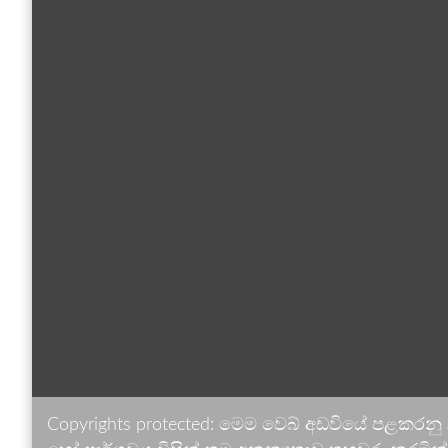
Copyrights protected: මෙම වෙබ් අඩවියේ පළකරනු