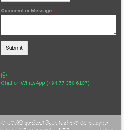
Comment or Message
*
Submit
Chat on WhatsApp (+94 77 359 6107)
 යම්කිසි අගතියක් සිදුවන්නේ නම් එම පුද්ගලයා