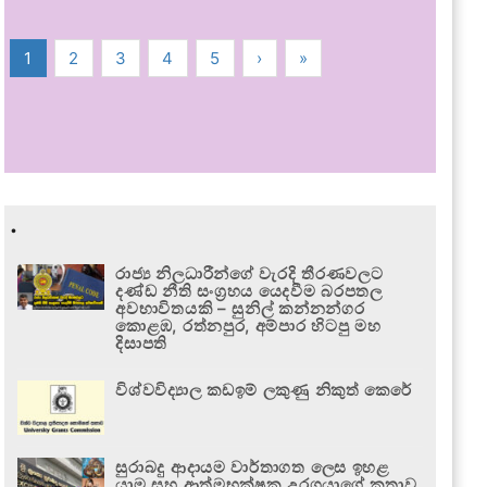
1
2
3
4
5
›
»
.
රාජ්‍ය නිලධාරීන්ගේ වැරදි තීරණවලට
දණ්ඩ නීති සංග්‍රහය යෙදවීම බරපතල
අවභාවිතයකි – සුනිල් කන්නන්ගර
කොළඹ, රත්නපුර, අම්පාර හිටපු මහ
දිසාපති
විශ්වවිද්‍යාල කඩඉම් ලකුණු නිකුත් කෙරේ
සුරාබදු ආදායම වාර්තාගත ලෙස ඉහළ
යාම සහ ආත්මභක්ෂක උරගයාගේ කතාව