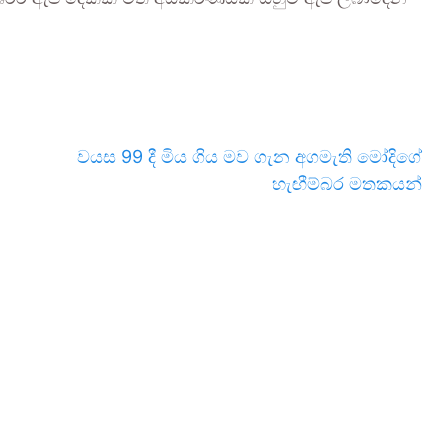
වයස 99 දී මිය ගිය මව ගැන අගමැති මෝදිගේ
හැඟීම්බර මතකයන්