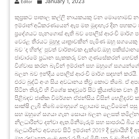
January 1, 2023
Editor
කුප්‍රකට පාතාල කල්ලි නායකයකු වන මොහොමඩ් නජී
ඉම්රාන්‘අධිකරණයෙන් ඇප මත මුදාහැර දින පහකට 
ප්‍රදේශයට පැනගොස් ඇති බව පොලිස් ආරංචි මාර්ග පවසය
වෙරළ තීරයට මුහුදු යාත්‍රාවකින් පැමිණ ඔහු සගයෙ
බව ‘ද හින්දු‘ පුවත් වාර්තාවක දැක්වේ.ඔහු පකිස්ථානයේ 
ජාවාරමේ ප්‍රධාන සැකකරු වන ගුණසේකරන් හෙවත් “
විශ්වාස කරන බැවින් ඉම්රාන් සහ ඔහුගේ සගයන්ගේ ක්‍
බලන බව ඉන්දීය පොලිස් ආරංචි මාර්ග සඳහන් කරයි. 
එරට බුද්ධි අංශ සිය අවධානය තීව්‍ර කොට තිබේ. ඒ
සිටින තිරුචි හි විශේෂ කඳවුරේ සිට ක්‍රියාත්මක වන ශ්‍
පිළිබඳව ජාතික විමර්ශන ඒජන්සිය විසින් හෙළිදරව් 
සාක්ෂි ලැබී තිබේ.මොහුගේ පළායාම සැලවීමෙන් පසු ව
සහ ඔහුගේ සගයා ගැන සොයා බලන ලෙසත් තමිල්නාඩු බුද්
නිලධාරීන්ට දන්වා ඇත.මිනීමැරුම් සහ සාපරාධී බිය ගැන
බලධාරීන්ට අවශ්‍යව සිටි ඉම්රාන් 2019 දී ඩුබායිහි දී
ඔහු රඳවාගනු ලැබූ අතර රුපියල් මිලියන 5 බැගින්