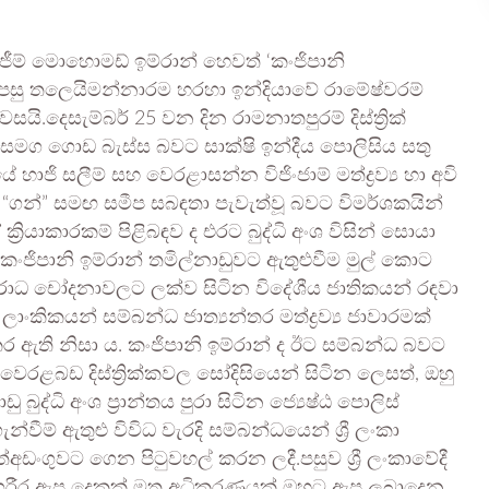
ම් මොහොමඩ් ඉම්රාන් හෙවත් ‘කංජිපානි
පසු තලෙයිමන්නාරම හරහා ඉන්දියාවේ රාමේෂ්වරම්
ි.දෙසැම්බර් 25 වන දින රාමනාතපුරම් දිස්ත්‍රික්
කු සමග ගොඩ බැස්ස බවට සාක්ෂි ඉන්දීය පොලිසිය සතු
හාජි සලීම් සහ වෙරළාසන්න විජිංජාම් ​​මත්ද්‍රව්‍ය හා අවි
ගන්” සමඟ සමීප සබඳතා පැවැත්වූ බවට විමර්ශකයින්
රියාකාරකම් පිළිබඳව ද එරට බුද්ධි අංශ විසින් සොයා
කංජිපානි ඉම්රාන් තමිල්නාඩුවට ඇතුළුවීම මුල් කොට
 අපරාධ චෝදනාවලට ලක්ව සිටින විදේශීය ජාතිකයන් රඳවා
රී ලාංකිකයන් සම්බන්ධ ජාත්‍යන්තර මත්ද්‍රව්‍ය ජාවාරමක්
කර ඇති නිසා ය. කංජිපානි ඉම්රාන් ද ඊට සම්බන්ධ බවට
ෙරළබඩ දිස්ත්‍රික්කවල සෝදිසියෙන් සිටින ලෙසත්, ඔහු
ධි අංශ ප්‍රාන්තය පුරා සිටින ජ්‍යෙෂ්ඨ පොලිස්
්වීම් ඇතුළු විවිධ වැරදි සම්බන්ධයෙන් ශ්‍රී ලංකා
 අත්අඩංගුවට ගෙන පිටුවහල් කරන ලදී.පසුව ශ්‍රී ලංකාවේදී
 වූ ශරීර ඇප දෙකක් මත අධිකරණයක් ඔහුට ඇප ලබාදෙන