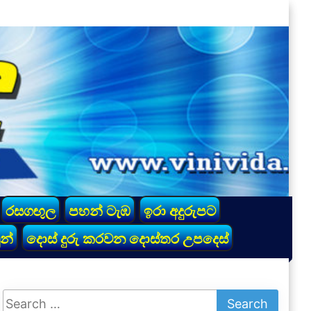
රසගඟුල
පහන් ටැඹ
ඉරා අදුරුපට
න්
දොස් දුරු කරවන දොස්තර උපදෙස්