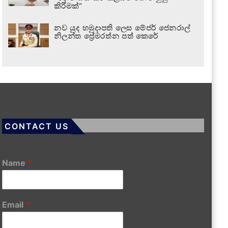
කිරීමක්”
නව යුද හමුදාපති ලෙස මේජර් ජෙනරාල්
නිලන්ත ප්‍රේමරත්න පත් කෙරේ
CONTACT US
Name
*
Email
*