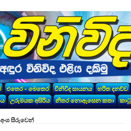
්
එතෙර - මෙතෙර
විනිවිද සායනය
හරිත දනව්ව
කය
උරුමයක අසිරිය
නිතර නොඇසෙන කතා
කාටූ
 අංශ සීරුවෙන්