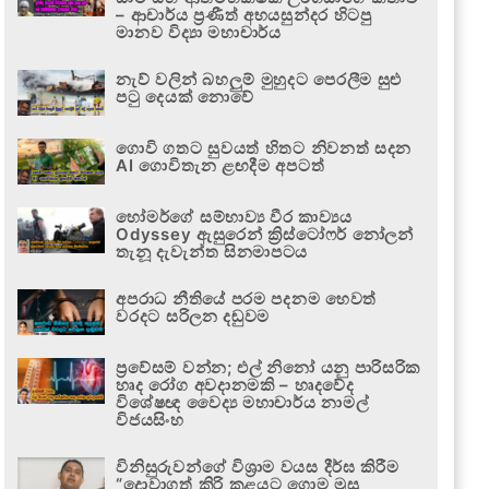
– ආචාර්ය ප්‍රණීත් අභයසුන්දර හිටපු
මානව විද්‍යා මහාචාර්ය
නැව් වලින් බහලුම් මුහුදට පෙරලීම සුළු
පටු දෙයක් නොවේ
ගොවි ගතට සුවයත් හිතට නිවනත් සදන
AI ගොවිතැන ළඟදීම අපටත්
හෝමර්ගේ සම්භාව්‍ය වීර කාව්‍යය
Odyssey ඇසුරෙන් ක්‍රිස්ටෝෆර් නෝලන්
තැනූ දැවැන්ත සිනමාපටය
අපරාධ නීතියේ පරම පදනම හෙවත්
වරදට සරිලන දඬුවම
ප්‍රවේසම් වන්න; එල් නිනෝ යනු පාරිසරික
හෘද රෝග අවදානමකි – හෘදවේද
විශේෂඥ වෛද්‍ය මහාචාර්ය නාමල්
විජයසිංහ
විනිසුරුවන්ගේ විශ්‍රාම වයස දීර්ඝ කිරීම
“දොවාගත් කිරි කළයට ගොම මුසු