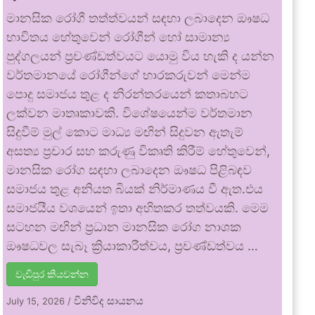
මානසික රෝගී තත්ත්වයන් සඳහා ලබාදෙන ඖෂධ
භාවිතය හේතුවෙන් රෝගීන් හෝ සාමාන්‍ය
පුද්ගලයන් ප්‍රචණ්ඩත්වයට යොමු විය හැකි ද යන්න
වර්තමානයේ රෝගීන්ගේ භාරකරුවන් මෙන්ම
පොදු සමාජය තුළ ද නිරන්තරයෙන් කතාබහට
ලක්වන මාතෘකාවකි. විශේෂයෙන්ම වර්තමාන
සිදුවීම් මුල් කොට මාධ්‍ය මඟින් සිදුවන ඇතැම්
අසත්‍ය ප්‍රචාර සහ කරුණු විකෘති කිරීම් හේතුවෙන්,
මානසික රෝග සඳහා ලබාදෙන ඖෂධ පිළිබඳව
සමාජය තුළ අනියත බියක් නිර්මාණය වී ඇත.එය
සමාජයීය වශයෙන් ඉතා අහිතකර තත්වයකි. මෙම
සටහන මඟින් ප්‍රධාන මානසික රෝග නාශක
ඖෂධවල සැබෑ ක්‍රියාකාරීත්වය, ප්‍රචණ්ඩත්වය …
වැඩිපුර කියවන්න
විනිවිද සායනය
July 15, 2026
/