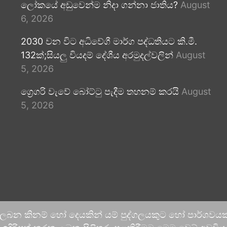
ලෝකයේ අඩුවෙන්ම නිදා ගන්නා ජාතිය?
August
6, 2026
2030 වන විට අධිවේගී මාර්ග පද්ධතියට කි.මී.
132ක්;සියලු වියදම් දේශීය අරමුදල්වලින්
August
5, 2026
ග්‍රෙගරි වැවේ බෝට්ටු පැදීම තහනම් කරයි
August
5, 2026
 ලබන කිනම් හෝ දෙයකින් යම් පුද්ගලයකුට හෝ පාර්ශවයකට