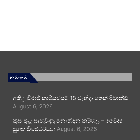
නවතම
අකිල විරාජ් කාරියවසම් 18 වැනිදා තෙක් රිමාන්ඩ්
August 6, 2026
කුස තුළ සැඟවුණු නොනිදන කම්හල – වෛද්‍ය
සුගත් විජේවර්ධන
August 6, 2026