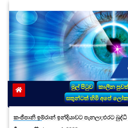
Skip
to
content
vinivida.lk
මුල් පිටුව
කාලීන පුවත
සතුන්ටත් හිමි අපේ ලෝ
කංජිපානි ඉම්රාන් ඉන්දියාවට පැනලා;එරට බුද්ධි