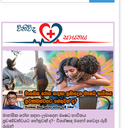
මානසික රෝග සඳහා ලබාදෙන ඖෂධ භාවිතය
ප්‍රචණ්ඩත්වයට හේතුවක් ද?- විශේෂඥ මනෝ වෛද්‍ය රූමි
රූබන්