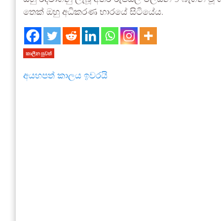
තෙක් ඔහු අධිකරණ භාරයේ සිටියේය.
කාලීන පුවත්
අයහපත් කාලය ඉවරයි