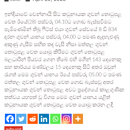
ඉන්දියාවේ චෙන්නායි සිට කටුනායක ගුවන් තොටුපළ
වෙත ඊයේ(28) පස්වරු 04.10ට ගොඩ බැස්සවීමට
පැමිණෙමින් තිබූ ෆිට්ස් එයා ගුවන් සේවයේ 8 ඩී 834
දරන ගුවන් යානය පස්වරු 04.00 ට පමණ ඇදහැළුණු
අකුණු ගැසීම් සහිත තද වැසි නිසා මත්තල ගුවන්
තොටුපළ වෙත යොමු කිරීමට ගුවන් තොටුපළ
බලධාරීන් පියවර ගෙන තිබේ එහි මගීන් 143 දෙනෙකු
සහ කාර්යය මණ්ඩලය 15 දෙනෙකු සිටි අතර ඔවුන්
රැගත් මෙම ගුවන් යානය ඊයේ පස්වරු 05.00 ට පමණ
මත්තල ගුවන් තොටුපළ වෙත ගොඩ බැස්සවූ අතර
කටුනායක ගුවන් තොටුපළ අවට ප්‍රදේශයේ කාළගුණික
තත්වය යහපත් වූ විගස මෙම ගුවන් යානය යළිත්
කටුනායක ගුවන් තොටුපළ වෙත යොමු කරන ලදී.
කාලීන පුවත්