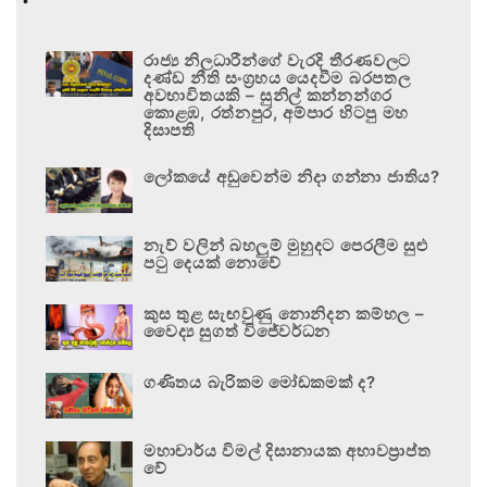
රාජ්‍ය නිලධාරීන්ගේ වැරදි තීරණවලට
දණ්ඩ නීති සංග්‍රහය යෙදවීම බරපතල
අවභාවිතයකි – සුනිල් කන්නන්ගර
කොළඹ, රත්නපුර, අම්පාර හිටපු මහ
දිසාපති
ලෝකයේ අඩුවෙන්ම නිදා ගන්නා ජාතිය?
නැව් වලින් බහලුම් මුහුදට පෙරලීම සුළු
පටු දෙයක් නොවේ
කුස තුළ සැඟවුණු නොනිදන කම්හල –
වෛද්‍ය සුගත් විජේවර්ධන
ගණිතය බැරිකම මෝඩකමක් ද?
මහාචාර්ය විමල් දිසානායක අභාවප්‍රාප්ත
වේ