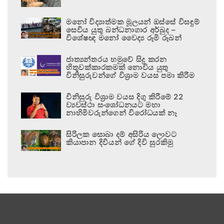
මනෝ විද්‍යාත්මක මූලයන් ඔස්සේ විසඳුම්
සෙවිය යුතු බන්ධනාගාර අර්බුද –
විශේෂඥ මනෝ වෛද්‍ය රූමි රූබන්
ජාත්‍යන්තරය හමුවේ සිදු කරන
හිතුවක්කාරකමක් නොවිය යුතු
විනිසුරුවන්ගේ විශ්‍රාම වයස පමා කිරීම
විනිසුරු විශ්‍රාම වයස දිගු කිරීමේ 22
ව්‍යවස්ථා සංශෝධනයට මහා
නාහිමිවරුන්ගෙන් විරෝධයක් නෑ
සිරිලක සොබා දම් අසිරිය ලොවට
කියාපාන දිවියන් ගේ දිවි සුරකිමු