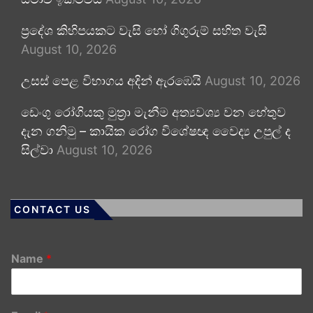
ප්‍රදේශ කිහිපයකට වැසි හෝ ගිගුරුම් සහිත වැසි
August 10, 2026
උසස් පෙළ විභාගය අදින් ඇරඹෙයි
August 10, 2026
ඩෙංගු රෝගියකු ⁣මුත්‍රා මැනීම අත්‍යවශ්‍ය වන හේතුව
දැන ගනිමු – කායික රෝග විශේෂඥ වෛද්‍ය උපුල් ද
සිල්වා
August 10, 2026
CONTACT US
Name
*