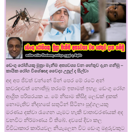
ඩෙංගු රෝගියකු ⁣මුත්‍රා මැනීම අත්‍යවශ්‍ය වන හේතුව දැන ගනිමු –
කායික රෝග විශේෂඥ වෛද්‍ය උපුල් ද සිල්වා
අද අප ජීවත් වන්නේ මින් පෙර මේ රටේ අන්
කවරදාවත් නොතිබූ තරමේ ඉතාමත් ඉහළ ඩෙංගු රෝග
ආශ්‍රිත පරිසරයක ය. මේ නිසාම කිසිදු ලෙඩක් දුකක්
නොමැතිව නිදහසේ සතුටින් සිටිනා පුද්ගලයකු
මරණය දක්වා රැගෙන යෑමට හැකි වාතාවරණයක් අද
වනවිට නිර්මාණය වී තිබේ. දවසේ දිවා කල
විවිධාකාර කාර්යවල නියැලෙන විට ඩෙංගු මදුරුවකුට