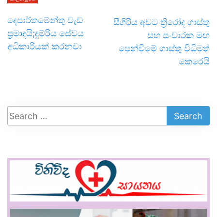
දෙපාර්තමේන්තු වැඩ
සීගිරිය අවට ත්‍රිරෝද ගාස්තු
ප්‍රමාදයි;දුම්රිය සේවය
සහ සංචාරක මඟ
අධිකාරියක් කරනවා
පෙන්වීමේ ගාස්තු විධිමත්
කෙරෙයි