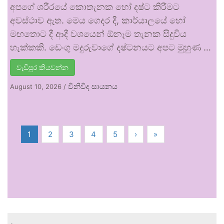
අපගේ ශරීරයේ කොතැනක හෝ දෂ්ට කිරීමට
අවස්ථාව ඇත. මෙය ගෙදර දී, කාර්යාලයේ හෝ
මඟතොට දී ආදී වශයෙන් ඕනෑම තැනක සිදුවිය
හැක්කකි. ඩෙංගු මදුරුවාගේ දෂ්ටනයට අපට මුහුණ …
වැඩිපුර කියවන්න
විනිවිද සායනය
August 10, 2026
/
1
2
3
4
5
›
»
.