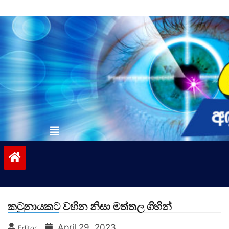
Skip
to
content
vinivida.lk
කටුනායකට වහින නිසා මත්තල ගිහින්
April 29, 2023
Editor