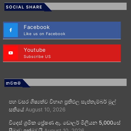
SOCIAL SHARE
Facebook
Like us on Facebook
Youtube
Subscribe US
නවතම
පහ වසර ශිෂ්‍යත්ව විභාග ප්‍රතිඵල සැප්තැම්බර් මුල්
සතියේ
August 10, 2026
විදෙස් ශ්‍රමික ප්‍රේෂණ ඇ. ඩොලර් මිලියන 5,000සේ
සීමාව ඉක්මවයි
August 10, 2026