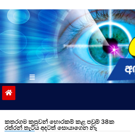
Skip
to
content
vinivida.lk
කතරගම කපුවන් හොරකම් කළ පවුම් 38ක
රත්රන් තැටිය අදටත් සොයාගෙන නෑ