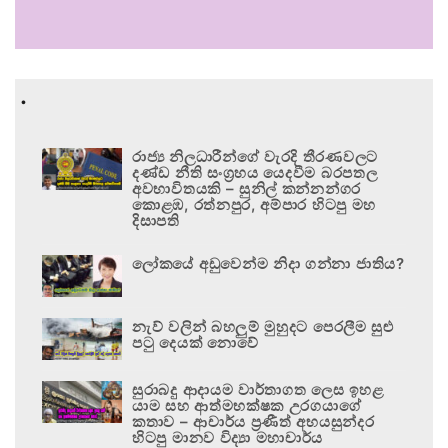
.
රාජ්‍ය නිලධාරීන්ගේ වැරදි තීරණවලට
දණ්ඩ නීති සංග්‍රහය යෙදවීම බරපතල
අවභාවිතයකි – සුනිල් කන්නන්ගර
කොළඹ, රත්නපුර, අම්පාර හිටපු මහ
දිසාපති
ලෝකයේ අඩුවෙන්ම නිදා ගන්නා ජාතිය?
නැව් වලින් බහලුම් මුහුදට පෙරලීම සුළු
පටු දෙයක් නොවේ
සුරාබදු ආදායම වාර්තාගත ලෙස ඉහළ
යාම සහ ආත්මභක්ෂක උරගයාගේ
කතාව – ආචාර්ය ප්‍රණීත් අභයසුන්දර
හිටපු මානව විද්‍යා මහාචාර්ය