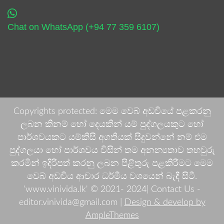
Chat on WhatsApp (+94 77 359 6107)
Copyrights protected: මෙම වෙබ් අඩවියේ පළකරනු
ලබන කිනම් හෝ දෙයකින් යම් පුද්ගලයකුට හෝ
පාර්ශවයකට යම්කිසි අගතියක් සිදුවන්නේ නම් එම
පුද්ගලයා හෝ පාර්ශවය විසින් තම අනන්‍යතාව තහවුරු
කරමින් ඉදිරිපත් කරනු ලබන පිළිතුරු පළකිරීමට මෙම
වෙබ් අඩවිය ආචාර ධර්මීය වශයෙන් බැඳී සිටී.
'www.vinivida.lk' © 2021- 2024| Contact Us -
editor.vinivida@gmail.com |
Design & develop by
AmpleThemes