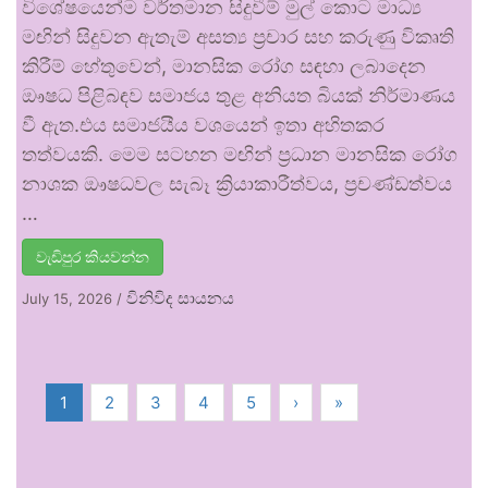
විශේෂයෙන්ම වර්තමාන සිදුවීම් මුල් කොට මාධ්‍ය
මඟින් සිදුවන ඇතැම් අසත්‍ය ප්‍රචාර සහ කරුණු විකෘති
කිරීම් හේතුවෙන්, මානසික රෝග සඳහා ලබාදෙන
ඖෂධ පිළිබඳව සමාජය තුළ අනියත බියක් නිර්මාණය
වී ඇත.එය සමාජයීය වශයෙන් ඉතා අහිතකර
තත්වයකි. මෙම සටහන මඟින් ප්‍රධාන මානසික රෝග
නාශක ඖෂධවල සැබෑ ක්‍රියාකාරීත්වය, ප්‍රචණ්ඩත්වය
…
වැඩිපුර කියවන්න
විනිවිද සායනය
July 15, 2026
/
1
2
3
4
5
›
»