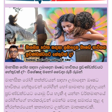
මානසික රෝග සඳහා ලබාදෙන ඖෂධ භාවිතය ප්‍රචණ්ඩත්වයට
හේතුවක් ද?- විශේෂඥ මනෝ වෛද්‍ය රූමි රූබන්
මානසික රෝගී තත්ත්වයන් සඳහා ලබාදෙන ඖෂධ
භාවිතය හේතුවෙන් රෝගීන් හෝ සාමාන්‍ය පුද්ගලයන්
ප්‍රචණ්ඩත්වයට යොමු විය හැකි ද යන්න වර්තමානයේ
රෝගීන්ගේ භාරකරුවන් මෙන්ම පොදු සමාජය තුළ ද
නිරන්තරයෙන් කතාබහට ලක්වන මාතෘකාවකි.