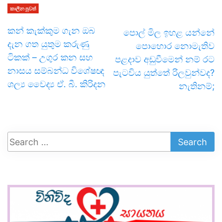
කාලීන පුවත්
කන් කැක්කුම ගැන ඔබ
පොල් මිල ඉහළ යන්නේ
දැන ගත යුතුම කරුණු
පොහොර නොමැතිව
ටිකක් – උගුර කන සහ
පළදාව අඩුවීමෙන් නම් රට
නාසය සම්බන්ධ විශේෂඥ
පැටවිය යුත්තේ රිලවුන්වද?
ශල්‍ය වෛද්‍ය ඒ. බී. කිරිදන
නැතිනම්;