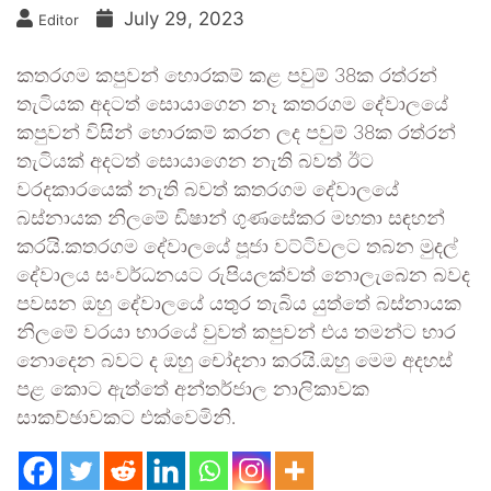
July 29, 2023
Editor
කතරගම කපුවන් හොරකම් කළ පවුම් 38ක රත්රන්
තැටියක අදටත් සොයාගෙන නෑ කතරගම දේවාලයේ
කපුවන් විසින් හොරකම් කරන ලද පවුම් 38ක රත්රන්
තැටියක් අදටත් සොයාගෙන නැති බවත් ඊට
වරදකාරයෙක් නැති බවත් කතරගම දේවාලයේ
බස්නායක නිලමේ ඩිෂාන් ගුණසේකර මහතා සඳහන්
කරයි.කතරගම දේවාලයේ පූජා වට්ටිවලට තබන මුදල්
දේවාලය සංවර්ධනයට රුපියලක්වත් නොලැබෙන බවද
පවසන ඔහු දේවාලයේ යතුර තැබිය යුත්තේ බස්නායක
නිලමේ වරයා භාරයේ වුවත් කපුවන් එය තමන්ට භාර
නොදෙන බවට ද ඔහු චෝදනා කරයි.ඔහු මෙම අදහස්
පළ කොට ඇත්තේ අන්තර්ජාල නාලිකාවක
සාකච්ඡාවකට එක්වෙමිනි.