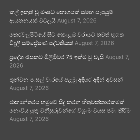
කල් ඉකුත් වූ ඖෂධ තොගයක් සමඟ සැපයුම්
ආයතනයක් වටලයි
August 7, 2026
කෙරවලපිටියේ සිට කොළඹ වරායට තවත් භූගත
විදුලි සම්ප්‍රේෂණ පද්ධතියක්
August 7, 2026
ප්‍රදේශ රැසකට මිලිමීටර 75 ඉක්ම වූ වැසි
August 7,
2026
තුන්වන පාසල් වාරයේ පළමු අදියර අදින් අවසන්
August 7, 2026
ජාත්‍යන්තරය හමුවේ සිදු කරන හිතුවක්කාරකමක්
නොවිය යුතු විනිසුරුවන්ගේ විශ්‍රාම වයස පමා කිරීම
August 7, 2026