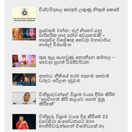
විශ්වවිද්‍යාල කඩඉම් ලකුණු නිකුත් කෙරේ
ප්‍රවේසම් වන්න; එල් නිනෝ යනු
පාරිසරික හෘද රෝග අවදානමකි –
හෘදවේද විශේෂඥ වෛද්‍ය මහාචාර්ය
නාමල් විජයසිංහ
කුස තුළ සැඟවුණු නොනිදන කම්හල –
වෛද්‍ය සුගත් විජේවර්ධන
අපරාධ නීතියේ පරම පදනම හෙවත්
වරදට සරිලන දඬුවම
විනිසුරුවන්ගේ විශ්‍රාම වයස දීර්ඝ කිරීම
“දොවාගත් කිරි කළයට ගොම මුසු
කිරීමක්”
විනිසුරු විශ්‍රාම වයස දිගු කිරීමේ 22
ව්‍යවස්ථා සංශෝධනයට මහා
නාහිමිවරුන්ගෙන් විරෝධයක් නෑ