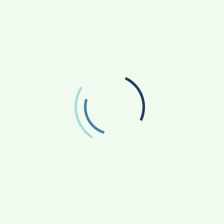
ති සංග්‍රහය යෙදවීම බරපතල අවභාවිතයකි – සුනිල් කන්නන්ගර කොළ