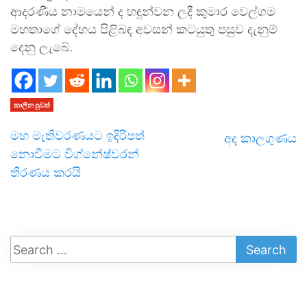
ආදරණීය නාමයෙන් ද හඳුන්වන ලදී කුමාර වෙල්ගම
මහතාගේ දේහය පිළිබඳ අවසන් කටයුතු පසුව දැනුම්
දෙනු ලැබේ.
කාලීන පුවත්
මහ මැතිවරණයට ඉදිරිපත්
අද කාලගුණය
නොවීමට විග්නේෂ්වරන්
තීරණය කරයි