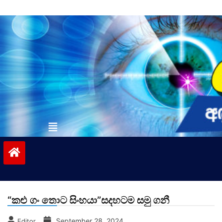
Skip
to
content
vinivida.lk
“කළු ගං තොට සිංහයා”සදහටම සමු ගනී
September 28, 2024
Editor