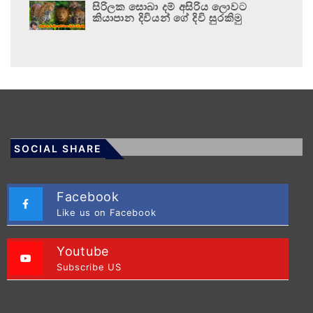
සිරිලක සොබා දම් අසිරිය ලොවට
කියාපාන දිවියන් ගේ දිවි සුරකිමු
SOCIAL SHARE
Facebook
Like us on Facebook
Youtube
Subscribe US