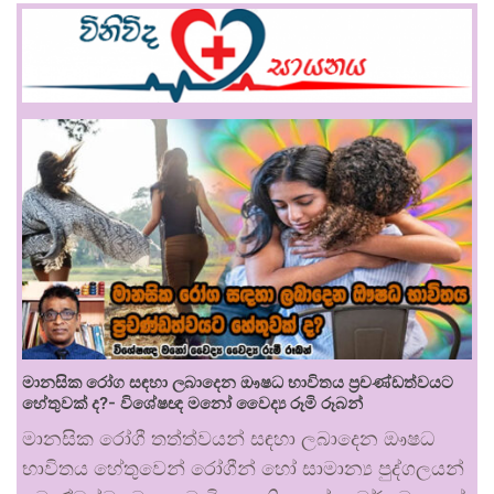
මානසික රෝග සඳහා ලබාදෙන ඖෂධ භාවිතය ප්‍රචණ්ඩත්වයට
හේතුවක් ද?- විශේෂඥ මනෝ වෛද්‍ය රූමි රූබන්
මානසික රෝගී තත්ත්වයන් සඳහා ලබාදෙන ඖෂධ
භාවිතය හේතුවෙන් රෝගීන් හෝ සාමාන්‍ය පුද්ගලයන්