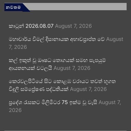
නවතම
කාටූන් 2026.08.07
August 7, 2026
මහාචාර්ය විමල් දිසානායක අභාවප්‍රාප්ත වේ
August
7, 2026
කල් ඉකුත් වූ ඖෂධ තොගයක් සමඟ සැපයුම්
ආයතනයක් වටලයි
August 7, 2026
කෙරවලපිටියේ සිට කොළඹ වරායට තවත් භූගත
විදුලි සම්ප්‍රේෂණ පද්ධතියක්
August 7, 2026
ප්‍රදේශ රැසකට මිලිමීටර 75 ඉක්ම වූ වැසි
August 7,
2026