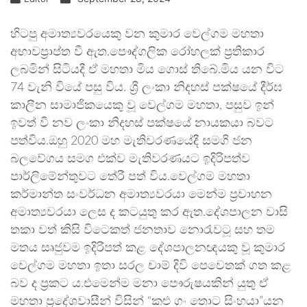
හිටපු අමාත්‍යවරයෙකු වන කුමාර වෙල්ගම මහතා
අභාවප්‍රාප්ත වී ඇත.පෞද්ගලික රෝහලක් ප්‍රතිකාර
ලබමින් සිටියදී ඒ මහතා මිය ගොස් තිබේ.මිය යන විට
74 වැනි වියේ පසු විය. ශ්‍රී ලංකා නිදහස් පක්ෂයේ දීර්ඝ
කාලීන සාමාජිකයෙකු වූ වෙල්ගම මහතා, පසුව ඉන්
ඉවත් වී නව ලංකා නිදහස් පක්ෂයේ නායකයා බවට
පත්විය.ඔහු 2020 මහ මැතිවරණයේදී සමගි ජන
බලවේගය සමග එක්ව මැතිවරණයට ඉදිරිපත්ව
පාර්ලිමේන්තුවට තේරී පත් විය.වෙල්ගම මහතා
කර්මාන්ත සංවර්ධන අමාත්‍යවරයා මෙන්ම ප්‍රවාහන
අමාත්‍යවරයා ලෙස ද කටයුතු කර ඇත.දේශපාලන වාසි
තකා වත් කිසි විටෙකත් ජනතාව නොරැවටූ සහ තම
මතය සෘජුවම ඉදිරිපත් කළ දේශපාලනඥයකු වූ කුමාර
වෙල්ගම මහතා ඉතා සරල චාම් දිවි පෙවෙතක් ගත කළ
බව ද ප්‍රකට ය.එමෙන්ම මනා පෞරුෂයකින් යුතු ඒ
මහතා ප්‍රදේශවාසීන් විසින් “කළු ගං තොට සිංහයා”යන