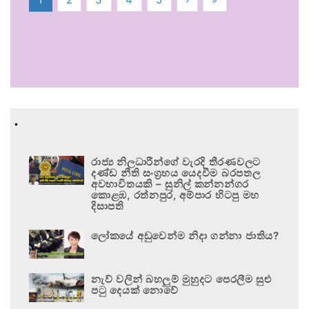
.
රාජ්‍ය නිලධාරීන්ගේ වැරදි තීරණවලට
දණ්ඩ නීති සංග්‍රහය යෙදවීම බරපතල
අවභාවිතයකි – සුනිල් කන්නන්ගර
කොළඹ, රත්නපුර, අම්පාර හිටපු මහ
දිසාපති
ලෝකයේ අඩුවෙන්ම නිදා ගන්නා ජාතිය?
නැව් වලින් බහලුම් මුහුදට පෙරලීම සුළු
පටු දෙයක් නොවේ