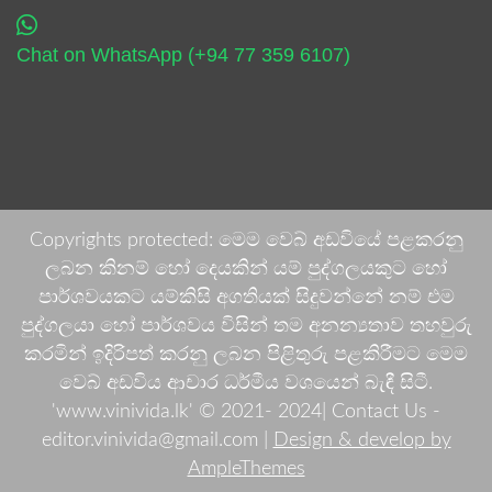
Chat on WhatsApp (+94 77 359 6107)
Copyrights protected: මෙම වෙබ් අඩවියේ පළකරනු
ලබන කිනම් හෝ දෙයකින් යම් පුද්ගලයකුට හෝ
පාර්ශවයකට යම්කිසි අගතියක් සිදුවන්නේ නම් එම
පුද්ගලයා හෝ පාර්ශවය විසින් තම අනන්‍යතාව තහවුරු
කරමින් ඉදිරිපත් කරනු ලබන පිළිතුරු පළකිරීමට මෙම
වෙබ් අඩවිය ආචාර ධර්මීය වශයෙන් බැඳී සිටී.
'www.vinivida.lk' © 2021- 2024| Contact Us -
editor.vinivida@gmail.com |
Design & develop by
AmpleThemes