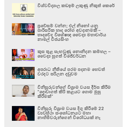
විශ්වවිද්‍යාල කඩඉම් ලකුණු නිකුත් කෙරේ
ප්‍රවේසම් වන්න; එල් නිනෝ යනු
පාරිසරික හෘද රෝග අවදානමකි –
හෘදවේද විශේෂඥ වෛද්‍ය මහාචාර්ය
නාමල් විජයසිංහ
කුස තුළ සැඟවුණු නොනිදන කම්හල –
වෛද්‍ය සුගත් විජේවර්ධන
අපරාධ නීතියේ පරම පදනම හෙවත්
වරදට සරිලන දඬුවම
විනිසුරුවන්ගේ විශ්‍රාම වයස දීර්ඝ කිරීම
“දොවාගත් කිරි කළයට ගොම මුසු
කිරීමක්”
විනිසුරු විශ්‍රාම වයස දිගු කිරීමේ 22
ව්‍යවස්ථා සංශෝධනයට මහා
නාහිමිවරුන්ගෙන් විරෝධයක් නෑ