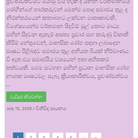
ප්‍රචණ්ඩත්වයට යොමු විය හැකි ද යන්න වර්තමානයේ
රෝගීන්ගේ භාරකරුවන් මෙන්ම පොදු සමාජය තුළ ද
නිරන්තරයෙන් කතාබහට ලක්වන මාතෘකාවකි.
විශේෂයෙන්ම වර්තමාන සිදුවීම් මුල් කොට මාධ්‍ය
මඟින් සිදුවන ඇතැම් අසත්‍ය ප්‍රචාර සහ කරුණු විකෘති
කිරීම් හේතුවෙන්, මානසික රෝග සඳහා ලබාදෙන
ඖෂධ පිළිබඳව සමාජය තුළ අනියත බියක් නිර්මාණය
වී ඇත.එය සමාජයීය වශයෙන් ඉතා අහිතකර
තත්වයකි. මෙම සටහන මඟින් ප්‍රධාන මානසික රෝග
නාශක ඖෂධවල සැබෑ ක්‍රියාකාරීත්වය, ප්‍රචණ්ඩත්වය
…
වැඩිපුර කියවන්න
විනිවිද සායනය
July 15, 2026
/
1
2
3
4
5
›
»