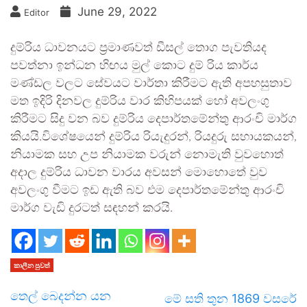
June 29, 2022
Editor
දුම්රිය ධාවනයට ප්‍රමාණවත් ඩීසල් තොග පැවතියද
පවත්නා ඉන්ධන හිඟය මුල් කොට දුම් රිය කාර්ය
මණ්ඩල වලට සේවයට වාර්තා කිරීමට ඇති අපහසුතාව
මත ඉදිරි දිනවල දුම්රිය වාර කිහිපයක් හෝ අවලංගු
කිරීමට සිදු වන බව දුම්රිය දෙපාර්තමේන්තු ආරංචි මාර්ග
කියයි.විශේෂයෙන් දුම්රිය රියැදුරන්, රියදුරු සහායකයන්,
නියාමක සහ උප නියාමක වරුන් නොමැති වුවහොත්
අදාල දුම්රිය ධාවන වාරය අවසන් මොහොතේ වුව
අවලංගු වීමට ඉඩ ඇති බව එම දෙපාර්තමේන්තු ආරංචි
මාර්ග වැඩි දුරටත් සඳහන් කරයි.
කාලීන පුවත්
තෙල් බෙදන්න යන
මේ සති තුන 1869 වසරේ