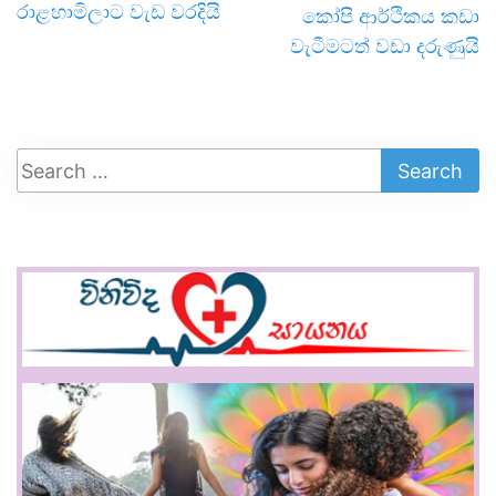
රාළහාමිලාට වැඩ වරදියි
කෝපි ආර්ථිකය කඩා
වැටීමටත් වඩා දරුණුයි