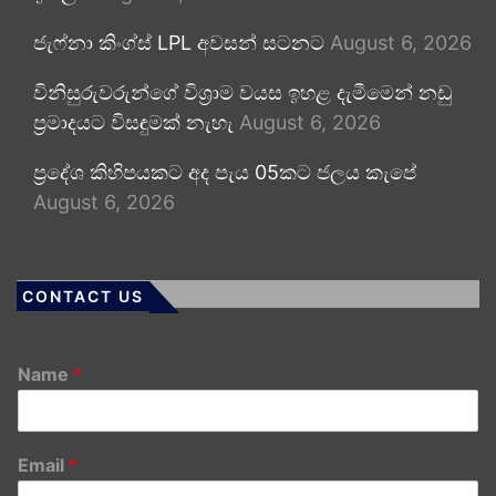
ජැෆ්නා කිංග්ස් LPL අවසන් සටනට
August 6, 2026
විනිසුරුවරුන්ගේ විශ්‍රාම වයස ඉහළ දැමීමෙන් නඩු
ප්‍රමාදයට විසඳුමක් නැහැ
August 6, 2026
ප්‍රදේශ කිහිපයකට අද පැය 05කට ජලය කැපේ
August 6, 2026
CONTACT US
Name
*
Email
*