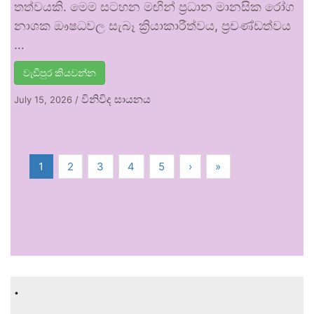
තත්වයකි. මෙම සටහන මඟින් ප්‍රධාන මානසික රෝග
නාශක ඖෂධවල සැබෑ ක්‍රියාකාරීත්වය, ප්‍රචණ්ඩත්වය
…
වැඩිපුර කියවන්න
විනිවිද සායනය
July 15, 2026
/
1
2
3
4
5
›
»
.