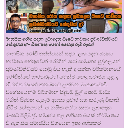
මානසික රෝග සඳහා ලබාදෙන ඖෂධ භාවිතය ප්‍රචණ්ඩත්වයට
හේතුවක් ද?- විශේෂඥ මනෝ වෛද්‍ය රූමි රූබන්
මානසික රෝගී තත්ත්වයන් සඳහා ලබාදෙන ඖෂධ
භාවිතය හේතුවෙන් රෝගීන් හෝ සාමාන්‍ය පුද්ගලයන්
ප්‍රචණ්ඩත්වයට යොමු විය හැකි ද යන්න වර්තමානයේ
රෝගීන්ගේ භාරකරුවන් මෙන්ම පොදු සමාජය තුළ ද
නිරන්තරයෙන් කතාබහට ලක්වන මාතෘකාවකි.
විශේෂයෙන්ම වර්තමාන සිදුවීම් මුල් කොට මාධ්‍ය
මඟින් සිදුවන ඇතැම් අසත්‍ය ප්‍රචාර සහ කරුණු විකෘති
කිරීම් හේතුවෙන්, මානසික රෝග සඳහා ලබාදෙන
ඖෂධ පිළිබඳව සමාජය තුළ අනියත බියක් නිර්මාණය
වී ඇත.එය සමාජයීය වශයෙන් ඉතා අහිතකර