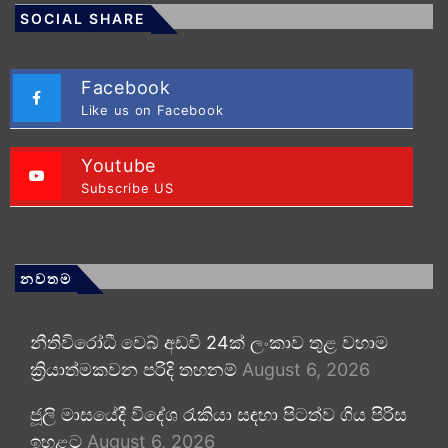
SOCIAL SHARE
Facebook
Like us on Facebook
Youtube
Subscribe US
නවතම
නීතිවිරෝධී වෙබ් අඩවි 24ක් ලංකාව තුළ වහාම
ක්‍රියාත්මකවන පරිදි තහනම්
August 6, 2026
ජූලි මාසයේදී විදේශ රැකියා සඳහා පිටත්ව ගිය පිරිස
ඉහළට
August 6, 2026