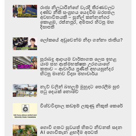
රාජ්‍ය නිලධාරීන්ගේ වැරදි තීරණවලට
දණ්ඩ නීති සංග්‍රහය යෙදවීම බරපතල
අවභාවිතයකි – සුනිල් කන්නන්ගර
කොළඹ, රත්නපුර, අම්පාර හිටපු මහ
දිසාපති
ලෝකයේ අඩුවෙන්ම නිදා ගන්නා ජාතිය?
සුරාබදු ආදායම වාර්තාගත ලෙස ඉහළ
යාම සහ ආත්මභක්ෂක උරගයාගේ
කතාව – ආචාර්ය ප්‍රණීත් අභයසුන්දර
හිටපු මානව විද්‍යා මහාචාර්ය
නැව් වලින් බහලුම් මුහුදට පෙරලීම සුළු
පටු දෙයක් නොවේ
විශ්වවිද්‍යාල කඩඉම් ලකුණු නිකුත් කෙරේ
ගොවි ගතට සුවයත් හිතට නිවනත් සදන
AI ගොවිතැන ළඟදීම අපටත්