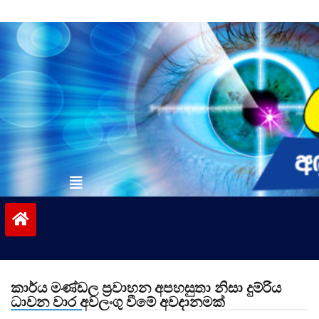
Skip
to
content
vinivida.lk
කාර්ය මණ්ඩල ප්‍රවාහන අපහසුතා නිසා දුම්රිය
ධාවන වාර අවලංගු වීමේ අවදානමක්