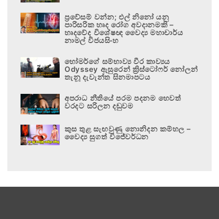
ප්‍රවේසම් වන්න; එල් නිනෝ යනු
පාරිසරික හෘද රෝග අවදානමකි –
හෘදවේද විශේෂඥ වෛද්‍ය මහාචාර්ය
නාමල් විජයසිංහ
හෝමර්ගේ සම්භාව්‍ය වීර කාව්‍යය
Odyssey ඇසුරෙන් ක්‍රිස්ටෝෆර් නෝලන්
තැනූ දැවැන්ත සිනමාපටය
අපරාධ නීතියේ පරම පදනම හෙවත්
වරදට සරිලන දඬුවම
කුස තුළ සැඟවුණු නොනිදන කම්හල –
වෛද්‍ය සුගත් විජේවර්ධන