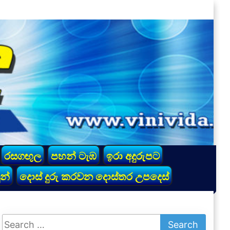
රසගඟුල
පහන් ටැඹ
ඉරා අදුරුපට
න්
දොස් දුරු කරවන දොස්තර උපදෙස්