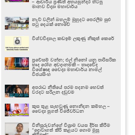
– ආචාර්ය ප්‍රණීත් අභයසුන්දර හිටපු
මානව විද්‍යා මහාචාර්ය
නැව් වලින් බහලුම් මුහුදට පෙරලීම සුළු
පටු දෙයක් නොවේ
විශ්වවිද්‍යාල කඩඉම් ලකුණු නිකුත් කෙරේ
ප්‍රවේසම් වන්න; එල් නිනෝ යනු පාරිසරික
හෘද රෝග අවදානමකි – හෘදවේද
විශේෂඥ වෛද්‍ය මහාචාර්ය නාමල්
විජයසිංහ
අපරාධ නීතියේ පරම පදනම හෙවත්
වරදට සරිලන දඬුවම
කුස තුළ සැඟවුණු නොනිදන කම්හල –
වෛද්‍ය සුගත් විජේවර්ධන
විනිසුරුවන්ගේ විශ්‍රාම වයස දීර්ඝ කිරීම
“දොවාගත් කිරි කළයට ගොම මුසු
කිරීමක්”