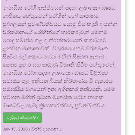
මානසික රෝගී තත්ත්වයන් සඳහා ලබාදෙන ඖෂධ
භාවිතය හේතුවෙන් රෝගීන් හෝ සාමාන්‍ය
පුද්ගලයන් ප්‍රචණ්ඩත්වයට යොමු විය හැකි ද යන්න
වර්තමානයේ රෝගීන්ගේ භාරකරුවන් මෙන්ම
පොදු සමාජය තුළ ද නිරන්තරයෙන් කතාබහට
ලක්වන මාතෘකාවකි. විශේෂයෙන්ම වර්තමාන
සිදුවීම් මුල් කොට මාධ්‍ය මඟින් සිදුවන ඇතැම්
අසත්‍ය ප්‍රචාර සහ කරුණු විකෘති කිරීම් හේතුවෙන්,
මානසික රෝග සඳහා ලබාදෙන ඖෂධ පිළිබඳව
සමාජය තුළ අනියත බියක් නිර්මාණය වී ඇත.එය
සමාජයීය වශයෙන් ඉතා අහිතකර තත්වයකි. මෙම
සටහන මඟින් ප්‍රධාන මානසික රෝග නාශක
ඖෂධවල සැබෑ ක්‍රියාකාරීත්වය, ප්‍රචණ්ඩත්වය …
වැඩිපුර කියවන්න
විනිවිද සායනය
July 15, 2026
/