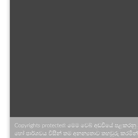
Copyrights protected: මෙම වෙබ් අඩවියේ පළකරනු
හෝ පාර්ශවය විසින් තම අනන්‍යතාව තහවුරු කරමින් ඉ