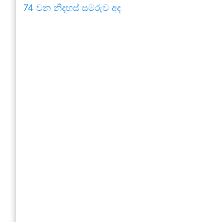
74 වන නිදහස් සමරුව අද