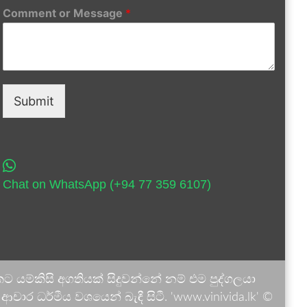
Comment or Message
*
Submit
Chat on WhatsApp (+94 77 359 6107)
 යම්කිසි අගතියක් සිදුවන්නේ නම් එම පුද්ගලයා
ාර ධර්මීය වශයෙන් බැඳී සිටී. 'www.vinivida.lk' ©