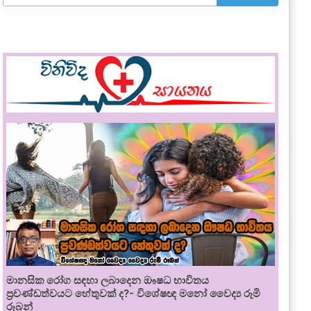
මානසික රෝග සඳහා ලබාදෙන ඖෂධ භාවිතය
ප්‍රචණ්ඩත්වයට හේතුවක් ද?- විශේෂඥ මනෝ වෛද්‍ය රූමි
රූබන්