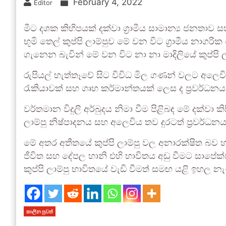
February 4, 2022
Editor
මීට දශක කිහිපයක් දක්වා ග්‍රාමීය සාමාන්‍ය ජනතාව
භූමි තෙල් කුප්පි ලාම්පුව මේ වන විට ග්‍රාමීය 
ගැනෙන බැවින් මේ වන විට නා නා මාදිලියේ කුප්පි 
රුපියල් හැත්තෑවේ සිට විවිධ මිල ගණන් වලට අලෙව
රැකියාවක් සහ ගෘහ කර්මාන්තයක් ලෙස ද ප්‍රවර්ධනය
වර්තමාන විදුලි අර්බුදය නිමා වීම පිළිබඳ මේ දක්වා
ලාම්පු නිෂ්පාදනය සහ අලෙවිය තව දුරටත් ප්‍රවර්ධ
මේ අතර අතීතයේ කුප්පි ලාම්පු වල අනාරක්ෂිත බව හා 
ජීවිත සහ දේපල හානි එහි භාවිතය අඩු වීමට සාපේක්ෂ
කුප්පි ලාම්පු භාවිතයේ වැඩි වීමත් සමඟ යළි ඉහල න
කාලීන පුවත්