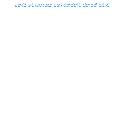
කොයි මොහොතක හෝ රන්ජන්ට ජනපති සමාව