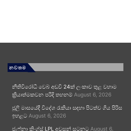
නවතම
නීතිවිරෝධී වෙබ් අඩවි 24ක් ලංකාව තුළ වහාම
ක්‍රියාත්මකවන පරිදි තහනම්
August 6, 2026
ජූලි මාසයේදී විදේශ රැකියා සඳහා පිටත්ව ගිය පිරිස
ඉහළට
August 6, 2026
ජැෆ්නා කිංග්ස් LPL අවසන් සටනට
August 6,