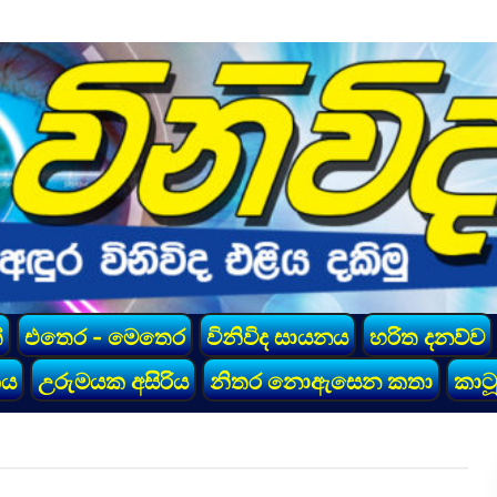
්
එතෙර - මෙතෙර
විනිවිද සායනය
හරිත දනව්ව
කය
උරුමයක අසිරිය
නිතර නොඇසෙන කතා
කාටූ