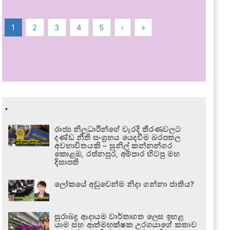
1
2
3
4
5
›
»
.
රාජ්‍ය නිලධාරීන්ගේ වැරදි තීරණවලට
දණ්ඩ නීති සංග්‍රහය යෙදවීම බරපතල
අවභාවිතයකි – සුනිල් කන්නන්ගර
කොළඹ, රත්නපුර, අම්පාර හිටපු මහ
දිසාපති
ලෝකයේ අඩුවෙන්ම නිදා ගන්නා ජාතිය?
සුරාබදු ආදායම වාර්තාගත ලෙස ඉහළ
යාම සහ ආත්මභක්ෂක උරගයාගේ කතාව