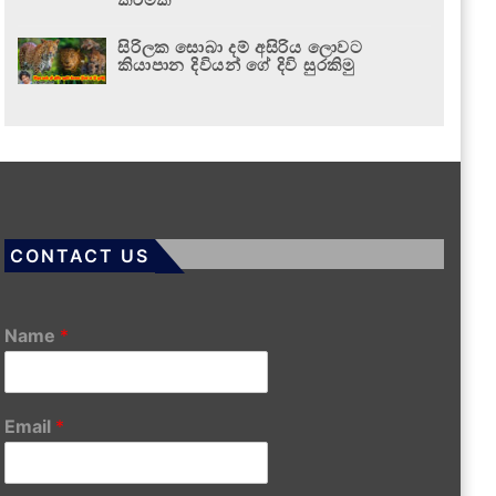
සිරිලක සොබා දම් අසිරිය ලොවට
කියාපාන දිවියන් ගේ දිවි සුරකිමු
CONTACT US
Name
*
Email
*