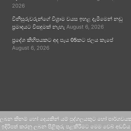
2026
විනිසුරුවරුන්ගේ විශ්‍රාම වයස ඉහළ දැමීමෙන් නඩු
ප්‍රමාදයට විසඳුමක් නැහැ
August 6, 2026
ප්‍රදේශ කිහිපයකට අද පැය 05කට ජලය කැපේ
August 6, 2026
 ලබන කිනම් හෝ දෙයකින් යම් පුද්ගලයකුට හෝ පාර්ශවයකට
දිරිපත් කරනු ලබන පිළිතුරු පළකිරීමට මෙම වෙබ් අඩවිය ආච