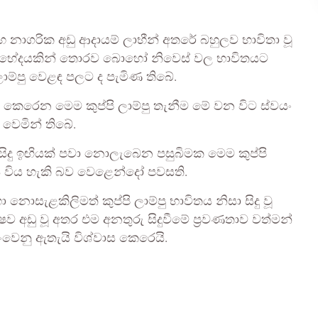
 සහ නාගරික අඩු ආදායම් ලාභීන් අතරේ බහුලව භාවිතා වූ
නාගරික භේදයකින් තොරව බොහෝ නිවෙස් වල භාවිතයට
ලාම්පු වෙළඳ පලට ද පැමිණ තිබේ.
ි කෙරෙන මෙම කුප්පි ලාම්පු තැනීම මේ වන විට ස්වයං
 වෙමින් තිබේ.
 කිසිදු ඉඟියක් පවා නොලැබෙන පසුබිමක මෙම කුප්පි
නය විය හැකි බව වෙළෙන්දෝ පවසති.
නොසැළකිලිමත් කුප්පි ලාම්පු භාවිතය නිසා සිදු වූ
ව අඩු වූ අතර එම අනතුරු සිදුවීමේ ප්‍රවණතාව වත්මන්
ැංවෙනු ඇතැයි විශ්වාස කෙරෙයි.