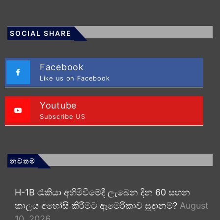
SOCIAL SHARE
Facebook
Like us on Facebook
Youtube
Subscribe US
නවතම
H-1B රැකියා අහිමිවීමේදී ලැබෙන දින 60 සහන
කාලය අහෝසි කිරීමට ඇමෙරිකාව සූදානම්?
August
10, 2026