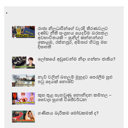
.
රාජ්‍ය නිලධාරීන්ගේ වැරදි තීරණවලට
දණ්ඩ නීති සංග්‍රහය යෙදවීම බරපතල
අවභාවිතයකි – සුනිල් කන්නන්ගර
කොළඹ, රත්නපුර, අම්පාර හිටපු මහ
දිසාපති
ලෝකයේ අඩුවෙන්ම නිදා ගන්නා ජාතිය?
නැව් වලින් බහලුම් මුහුදට පෙරලීම සුළු
පටු දෙයක් නොවේ
කුස තුළ සැඟවුණු නොනිදන කම්හල –
වෛද්‍ය සුගත් විජේවර්ධන
ගණිතය බැරිකම මෝඩකමක් ද?