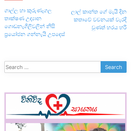
ගාල්ල හා කුරුණෑගල
ලාල් කාන්ත ගේ මැයි දින
තාක්ෂණ උද්‍යාන
කතාවේ වචනයක් වැරදි
ගොඩනැගිලිවලින් නිසි
වුණත් හරය හරි
ප්‍රයෝජන ගන්නැයි උපදෙස්