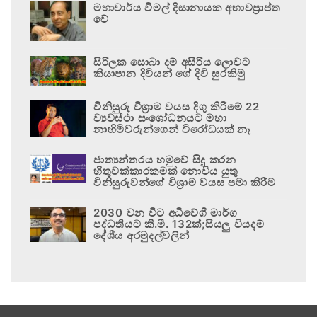
මහාචාර්ය විමල් දිසානායක අභාවප්‍රාප්ත
වේ
සිරිලක සොබා දම් අසිරිය ලොවට
කියාපාන දිවියන් ගේ දිවි සුරකිමු
විනිසුරු විශ්‍රාම වයස දිගු කිරීමේ 22
ව්‍යවස්ථා සංශෝධනයට මහා
නාහිමිවරුන්ගෙන් විරෝධයක් නෑ
ජාත්‍යන්තරය හමුවේ සිදු කරන
හිතුවක්කාරකමක් නොවිය යුතු
විනිසුරුවන්ගේ විශ්‍රාම වයස පමා කිරීම
2030 වන විට අධිවේගී මාර්ග
පද්ධතියට කි.මී. 132ක්;සියලු වියදම්
දේශීය අරමුදල්වලින්