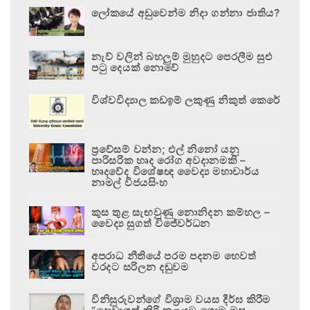
ලෝකයේ අඩුවෙන්ම නිදා ගන්නා ජාතිය?
නැව් වලින් බහලුම් මුහුදට පෙරලීම සුළු
පටු දෙයක් නොවේ
විශ්වවිද්‍යාල කඩඉම් ලකුණු නිකුත් කෙරේ
ප්‍රවේසම් වන්න; එල් නිනෝ යනු
පාරිසරික හෘද රෝග අවදානමකි –
හෘදවේද විශේෂඥ වෛද්‍ය මහාචාර්ය
නාමල් විජයසිංහ
කුස තුළ සැඟවුණු නොනිදන කම්හල –
වෛද්‍ය සුගත් විජේවර්ධන
අපරාධ නීතියේ පරම පදනම හෙවත්
වරදට සරිලන දඬුවම
විනිසුරුවන්ගේ විශ්‍රාම වයස දීර්ඝ කිරීම