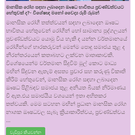
මානසික රෝග සඳහා ලබාදෙන ඖෂධ භාවිතය ප්‍රචණ්ඩත්වයට
හේතුවක් ද?- විශේෂඥ මනෝ වෛද්‍ය රූමි රූබන්
මානසික රෝගී තත්ත්වයන් සඳහා ලබාදෙන ඖෂධ
භාවිතය හේතුවෙන් රෝගීන් හෝ සාමාන්‍ය පුද්ගලයන්
ප්‍රචණ්ඩත්වයට යොමු විය හැකි ද යන්න වර්තමානයේ
රෝගීන්ගේ භාරකරුවන් මෙන්ම පොදු සමාජය තුළ ද
නිරන්තරයෙන් කතාබහට ලක්වන මාතෘකාවකි.
විශේෂයෙන්ම වර්තමාන සිදුවීම් මුල් කොට මාධ්‍ය
මඟින් සිදුවන ඇතැම් අසත්‍ය ප්‍රචාර සහ කරුණු විකෘති
කිරීම් හේතුවෙන්, මානසික රෝග සඳහා ලබාදෙන
ඖෂධ පිළිබඳව සමාජය තුළ අනියත බියක් නිර්මාණය
වී ඇත.එය සමාජයීය වශයෙන් ඉතා අහිතකර
තත්වයකි. මෙම සටහන මඟින් ප්‍රධාන මානසික රෝග
නාශක ඖෂධවල සැබෑ ක්‍රියාකාරීත්වය, ප්‍රචණ්ඩත්වය
…
වැඩිපුර කියවන්න