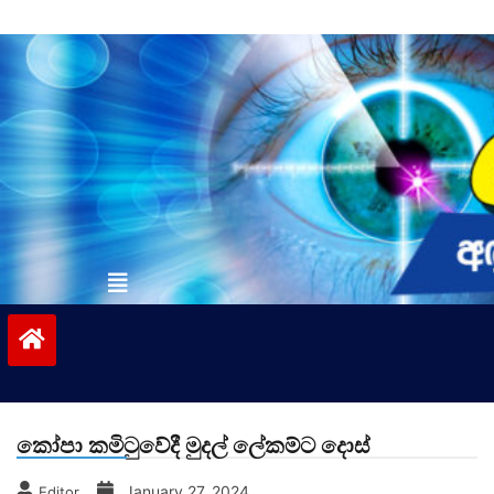
Skip
to
content
vinivida.lk
කෝපා කමිටුවේදී මුදල් ලේකම්ට දොස්
January 27, 2024
Editor