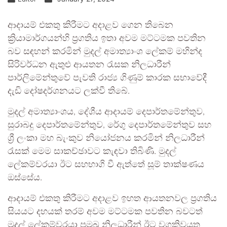
ආදායම් එකතු කිරීමට අදාළව ගෙන තිබෙන
ක්‍රියාමාර්ගයන්හි ප්‍රගතිය ඉතා අවම මට්ටමක පවතින
බව සඳහන් කරමින් මුදල් අමාත්‍යාංශ ලේකම් මහින්ද
සිරිවර්ධන ඇතුළු ආයතන රැසක නිලධාරීන්
පාර්ලිමේන්තුවේ පැවති රාජ්‍ය ගිණුම් කාරක සභාවේදී
දැඩි දෝෂදර්ශනයට ලක්වී තිබේ.
මුදල් අමාත්‍යාංශය, දේශීය ආදායම් දෙපාර්තමේන්තුව,
සුරාබදු දෙපාර්තමේන්තුව, රේගු දෙපාර්තමේන්තුව සහ
ශ්‍රී ලංකා මහ බැංකුව නියෝජනය කරමින් නිලධාරීන්
රැසක් මෙම සාකච්ඡාවට කැඳවා තිබිණි. මුදල්
ලේකම්වරයා ඊට සහභාගි වී ඇත්තේ සූම් තාක්ෂණය
ඔස්සේය.
ආදායම් එකතු කිරීමට අදාළව ඉහත ආයතනවල ප්‍රගතිය
සියයට දහයක් තරම් අවම මට්ටමක පවතින බවටත්
මුදල් ලේකම්වරයා ප්‍රමුඛ නිලධාරීන් ඊට වගකිවයුතු