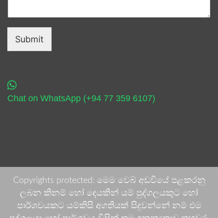
Submit
Chat on WhatsApp (+94 77 359 6107)
Copyrights protected: මෙම වෙබ් අඩවියේ පළකරනු
ලබන කිනම් හෝ දෙයකින් යම් පුද්ගලයකුට හෝ
පාර්ශවයකට යම්කිසි අගතියක් සිදුවන්නේ නම් එම