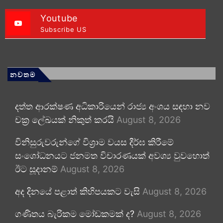
Youtube
Subscribe US
නවතම
දත්ත ආරක්ෂණ අධිකාරියෙන් රාජ්‍ය අංශය සඳහා නව
චක්‍ර ලේඛයක් නිකුත් කරයි
August 8, 2026
විනිසුරුවරුන්ගේ විශ්‍රාම වයස දීර්ඝ කිරීමේ
සංශෝධනයට ජනමත විචාරණයක් අවශ්‍ය වුවහොත්
ඊට සූදානම්
August 8, 2026
අද දිනයේ පළාත් කිහිපයකට වැසි
August 8, 2026
ගණිතය බැරිකම මෝඩකමක් ද?
August 8, 2026