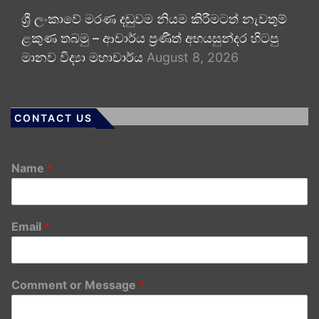
ශ්‍රී ලංකාවේ මරණ දඬුවම නියම කිරීමටත් නැවතුම්
ළකුණ තබමු – ආචාර්ය ප්‍රණීත් අභයසුන්දර හිටපු
මානව විද්‍යා මහාචාර්ය
August 8, 2026
CONTACT US
Name
*
Email
*
Comment or Message
*