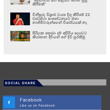
“දොවාගත් කිරි කළයට ගොම මුසු
කිරීමක්”
විනිසුරු විශ්‍රාම වයස දිගු කිරීමේ 22
ව්‍යවස්ථා සංශෝධනයට මහා
නාහිමිවරුන්ගෙන් විරෝධයක් නෑ
සිරිලක සොබා දම් අසිරිය ලොවට
කියාපාන දිවියන් ගේ දිවි සුරකිමු
SOCIAL SHARE
Facebook
Like us on Facebook