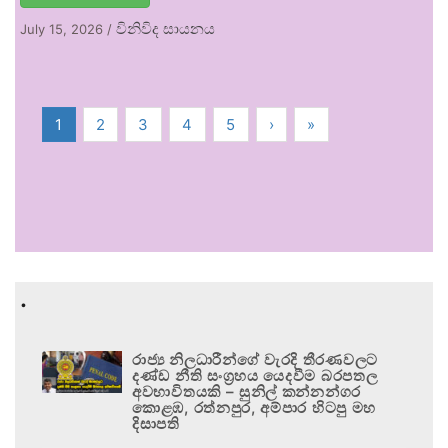
විනිවිද සායනය
July 15, 2026
/
1
2
3
4
5
›
»
.
රාජ්‍ය නිලධාරීන්ගේ වැරදි තීරණවලට
දණ්ඩ නීති සංග්‍රහය යෙදවීම බරපතල
අවභාවිතයකි – සුනිල් කන්නන්ගර
කොළඹ, රත්නපුර, අම්පාර හිටපු මහ
දිසාපති