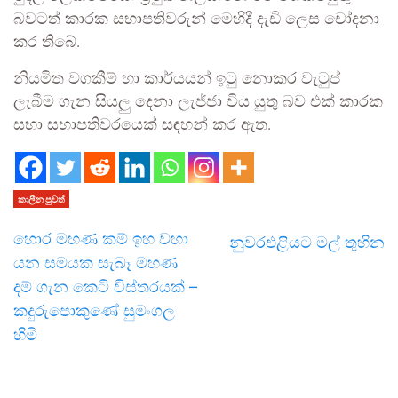
බවටත් කාරක සභාපතිවරුන් මෙහිදී දැඩි ලෙස චෝදනා
කර තිබේ.
නියමිත වගකීම් හා කාර්යයන් ඉටු නොකර වැටුප්
ලැබීම ගැන සියලු දෙනා ලැජ්ජා විය යුතු බව එක් කාරක
සභා සභාපතිවරයෙක් සඳහන් කර ඇත.
කාලීන පුවත්
හොර මහණ කම් ඉහ වහා
නුවරඑළියට මල් තුහින
යන සමයක සැබෑ මහණ
දම් ගැන කෙටි විස්තරයක් –
කදුරුපොකුණේ සුමංගල
හිමි