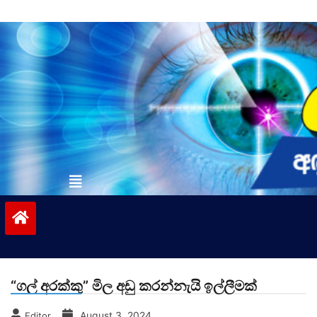
Skip
to
content
vinivida.lk
“ගල් අරක්කු” මිල අඩු කරන්නැයි ඉල්ලීමක්
August 3, 2024
Editor