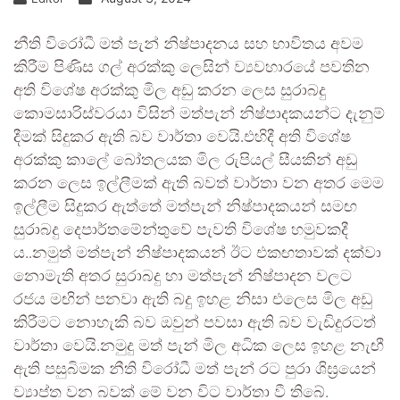
නීති විරෝධී මත් පැන් නිෂ්පාදනය සහ භාවිතය අවම
කිරීම පිණිස ගල් අරක්කු ලෙසින් ව්‍යවහාරයේ පවතින
අති විශේෂ අරක්කු මිල අඩු කරන ලෙස සුරාබදු
කොමසාරිස්වරයා විසින් මත්පැන් නිෂ්පාදකයන්ට දැනුම්
දීමක් සිදුකර ඇති බව වාර්තා වෙයි.එහිදී අති විශේෂ
අරක්කු කාලේ බෝතලයක මිල රුපියල් සීයකින් අඩු
කරන ලෙස ඉල්ලීමක් ඇති බවත් වාර්තා වන අතර මෙම
ඉල්ලීම සිදුකර ඇත්තේ මත්පැන් නිෂ්පාදකයන් සමඟ
සුරාබදු දෙපාර්තමේන්තුවේ පැවති විශේෂ හමුවකදී
ය..නමුත් මත්පැන් නිෂ්පාදකයන් ඊට එකඟතාවක් දක්වා
නොමැති අතර සුරාබදු හා මත්පැන් නිෂ්පාදන වලට
රජය මඟින් පනවා ඇති බදු ඉහළ නිසා එලෙස මිල අඩු
කිරීමට නොහැකි බව ඔවුන් පවසා ඇති බව වැඩිදුරටත්
වාර්තා වෙයි.නමුදු මත් පැන් මිල අධික ලෙස ඉහළ නැඟී
ඇති පසුබිමක නීති විරෝධී මත් පැන් රට පුරා ශිඝ්‍රයෙන්
ව්‍යාප්ත වන බවක් මේ වන විට වාර්තා වී තිබේ.