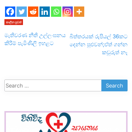
කාලීන පුවත්
මැතිවරණ නීති උල්ලංඝනය
බිත්තරයක් රුපියල් 36කට
කිරීම් පැමිණිලි ඉහළට
දෙන්න පුළුවන්;ඒත් ගන්න
කවුරුත් නෑ