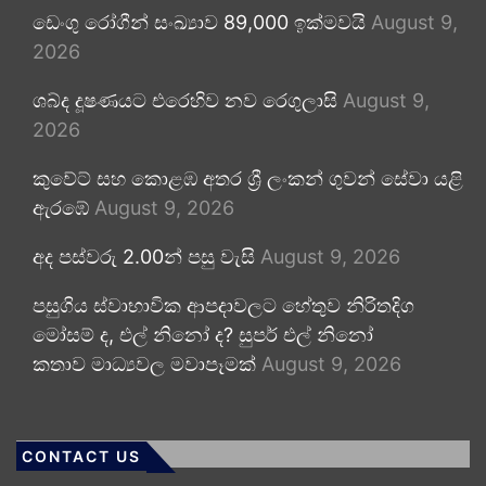
ඩෙංගු රෝගීන් සංඛ්‍යාව 89,000 ඉක්මවයි
August 9,
2026
ශබ්ද දූෂණයට එරෙහිව නව රෙගුලාසි
August 9,
2026
කුවේට් සහ කොළඹ අතර ශ්‍රී ලංකන් ගුවන් සේවා යළි
ඇරඹේ
August 9, 2026
අද පස්වරු 2.00න් පසු වැසි
August 9, 2026
පසුගිය ස්වාභාවික ආපදාවලට හේතුව නිරිතදිග
මෝසම් ද, එල් නිනෝ ද? සුපර් එල් නිනෝ
කතාව මාධ්‍යවල මවාපෑමක්
August 9, 2026
CONTACT US