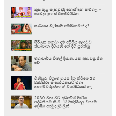
කුස තුළ සැඟවුණු නොනිදන කම්හල –
වෛද්‍ය සුගත් විජේවර්ධන
ගණිතය බැරිකම මෝඩකමක් ද?
සිරිලක සොබා දම් අසිරිය ලොවට
කියාපාන දිවියන් ගේ දිවි සුරකිමු
මහාචාර්ය විමල් දිසානායක අභාවප්‍රාප්ත
වේ
විනිසුරු විශ්‍රාම වයස දිගු කිරීමේ 22
ව්‍යවස්ථා සංශෝධනයට මහා
නාහිමිවරුන්ගෙන් විරෝධයක් නෑ
2030 වන විට අධිවේගී මාර්ග
පද්ධතියට කි.මී. 132ක්;සියලු වියදම්
දේශීය අරමුදල්වලින්