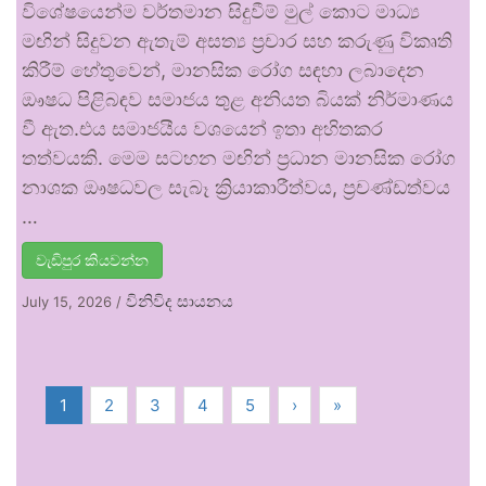
විශේෂයෙන්ම වර්තමාන සිදුවීම් මුල් කොට මාධ්‍ය
මඟින් සිදුවන ඇතැම් අසත්‍ය ප්‍රචාර සහ කරුණු විකෘති
කිරීම් හේතුවෙන්, මානසික රෝග සඳහා ලබාදෙන
ඖෂධ පිළිබඳව සමාජය තුළ අනියත බියක් නිර්මාණය
වී ඇත.එය සමාජයීය වශයෙන් ඉතා අහිතකර
තත්වයකි. මෙම සටහන මඟින් ප්‍රධාන මානසික රෝග
නාශක ඖෂධවල සැබෑ ක්‍රියාකාරීත්වය, ප්‍රචණ්ඩත්වය
…
වැඩිපුර කියවන්න
විනිවිද සායනය
July 15, 2026
/
1
2
3
4
5
›
»