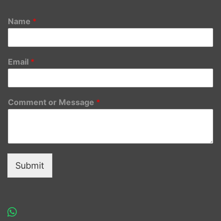
Name
*
Email
*
Comment or Message
*
Submit