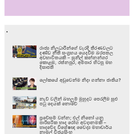
.
රාජ්‍ය නිලධාරීන්ගේ වැරදි තීරණවලට
දණ්ඩ නීති සංග්‍රහය යෙදවීම බරපතල
අවභාවිතයකි – සුනිල් කන්නන්ගර
කොළඹ, රත්නපුර, අම්පාර හිටපු මහ
දිසාපති
ලෝකයේ අඩුවෙන්ම නිදා ගන්නා ජාතිය?
නැව් වලින් බහලුම් මුහුදට පෙරලීම සුළු
පටු දෙයක් නොවේ
ප්‍රවේසම් වන්න; එල් නිනෝ යනු
පාරිසරික හෘද රෝග අවදානමකි –
හෘදවේද විශේෂඥ වෛද්‍ය මහාචාර්ය
නාමල් විජයසිංහ