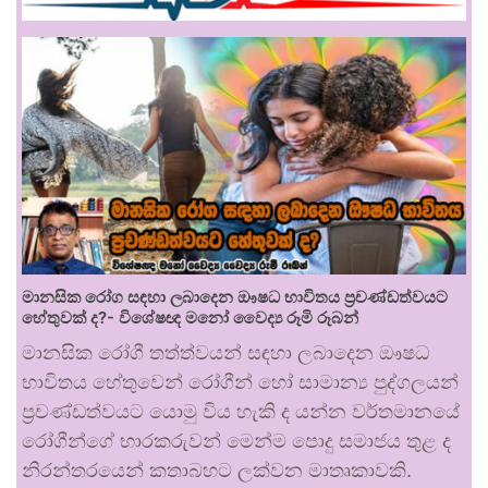
මානසික රෝග සඳහා ලබාදෙන ඖෂධ භාවිතය ප්‍රචණ්ඩත්වයට
හේතුවක් ද?- විශේෂඥ මනෝ වෛද්‍ය රූමි රූබන්
මානසික රෝගී තත්ත්වයන් සඳහා ලබාදෙන ඖෂධ
භාවිතය හේතුවෙන් රෝගීන් හෝ සාමාන්‍ය පුද්ගලයන්
ප්‍රචණ්ඩත්වයට යොමු විය හැකි ද යන්න වර්තමානයේ
රෝගීන්ගේ භාරකරුවන් මෙන්ම පොදු සමාජය තුළ ද
නිරන්තරයෙන් කතාබහට ලක්වන මාතෘකාවකි.