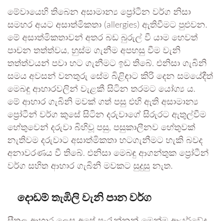
මේවායෙහි තිබෙන අසාමාන්‍ය ප්‍රෝටීන වර්ග නිසා
සමහර අයට අසාත්මිකතා (allergies) ඇතිවීමට පුළුවන.
මේ අසාත්මිකතාවන් අතර බඩ බුරුල් වී යාම හෙවත්
පාචන තත්ත්වය, හුස්ම ගැනීම අපහසු වීම වැනි
තත්ත්වයන් පවා හට ගැනීමට ඉඩ තිබේ. එනිසා ගැබිනි
සමය අවසන් වනතුරු සේම බිළිඳාට කිරි දෙන සමයේදීත්
මෙබඳු ආහාරවලින් වැළකී සිටින තරමට යෝග්‍ය ය.
මේ ආහාර ගැබිනි මවක් ගත් පසු එහි ඇති අසාමාන්‍ය
ප්‍රෝටීන් වර්ග කුසේ සිටින දරුවාගේ සිරුරට ඇතුල්වීම
හේතුවෙන් දරුවා බිහිවූ පසු, පසුකාලීනව හේතුවක්
නැතිවම දරුවාට අසාත්මිකතා හටගැනීමට හැකි බවද
අනාවරණය වී තිබේ. එනිසා මෙබඳු ආගන්තුක ප්‍රෝටීන්
වර්ග සහිත ආහාර ගැබිනි මවකට සුදුසු නැත.
දොඩම් තැඹිලි වැනි පාන වර්ග
සීතල ආහාර ලෙස අපේ පැරැන්නන් මෙන්ම ආයුර්වේද