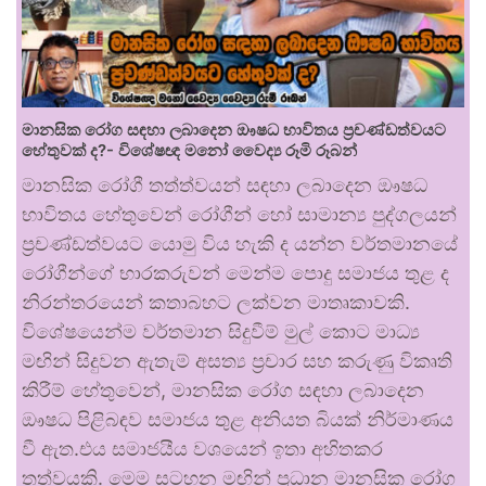
මානසික රෝග සඳහා ලබාදෙන ඖෂධ භාවිතය ප්‍රචණ්ඩත්වයට
හේතුවක් ද?- විශේෂඥ මනෝ වෛද්‍ය රූමි රූබන්
මානසික රෝගී තත්ත්වයන් සඳහා ලබාදෙන ඖෂධ
භාවිතය හේතුවෙන් රෝගීන් හෝ සාමාන්‍ය පුද්ගලයන්
ප්‍රචණ්ඩත්වයට යොමු විය හැකි ද යන්න වර්තමානයේ
රෝගීන්ගේ භාරකරුවන් මෙන්ම පොදු සමාජය තුළ ද
නිරන්තරයෙන් කතාබහට ලක්වන මාතෘකාවකි.
විශේෂයෙන්ම වර්තමාන සිදුවීම් මුල් කොට මාධ්‍ය
මඟින් සිදුවන ඇතැම් අසත්‍ය ප්‍රචාර සහ කරුණු විකෘති
කිරීම් හේතුවෙන්, මානසික රෝග සඳහා ලබාදෙන
ඖෂධ පිළිබඳව සමාජය තුළ අනියත බියක් නිර්මාණය
වී ඇත.එය සමාජයීය වශයෙන් ඉතා අහිතකර
තත්වයකි. මෙම සටහන මඟින් ප්‍රධාන මානසික රෝග