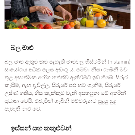
බල මාළු
බල මාළු ඇතුළු කළු පැහැති මාළුවල හිස්ටමින් (histamin)
සංයෝගය අධික ලෙස අඩංගු ය. මේවා නිසා ගැබිනි මව
තුළ අසාත්මික රෝග තත්ත්ව ඇතිවීමට ඉඩ තිබේ. සිරුර
කැසීම, ඇඟ දැවිල්ල, සිරුරේ පළු හට ගැනීම, සිරුරේ
උෂ්ණ ගතිය, හිස කැක්කුම වැනි අපහසුතා මේ අතරින්
ප්‍රධාන වෙයි. එබැවින් ගැබිනි මව්වරුනට සුදුසු සුදු
පැහැති මාළු වේ.
ඉස්සන් සහ කකුළුවන්