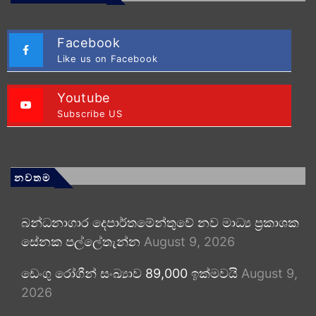
Facebook
Like us on Facebook
Youtube
Subscribe US
නවතම
බන්ධනාගාර දෙපාර්තමේන්තුවේ නව මාධ්‍ය ප්‍රකාශක
සේනක පල්ලේතැන්න
August 9, 2026
ඩෙංගු රෝගීන් සංඛ්‍යාව 89,000 ඉක්මවයි
August 9,
2026