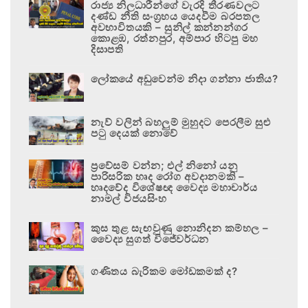
රාජ්‍ය නිලධාරීන්ගේ වැරදි තීරණවලට
දණ්ඩ නීති සංග්‍රහය යෙදවීම බරපතල
අවභාවිතයකි – සුනිල් කන්නන්ගර
කොළඹ, රත්නපුර, අම්පාර හිටපු මහ
දිසාපති
ලෝකයේ අඩුවෙන්ම නිදා ගන්නා ජාතිය?
නැව් වලින් බහලුම් මුහුදට පෙරලීම සුළු
පටු දෙයක් නොවේ
ප්‍රවේසම් වන්න; එල් නිනෝ යනු
පාරිසරික හෘද රෝග අවදානමකි –
හෘදවේද විශේෂඥ වෛද්‍ය මහාචාර්ය
නාමල් විජයසිංහ
කුස තුළ සැඟවුණු නොනිදන කම්හල –
වෛද්‍ය සුගත් විජේවර්ධන
ගණිතය බැරිකම මෝඩකමක් ද?