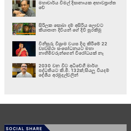
මහාචාර්ය විමල් දිසානායක අභාවප්‍රාප්ත
වේ
සිරිලක සොබා දම් අසිරිය ලොවට
කියාපාන දිවියන් ගේ දිවි සුරකිමු
විනිසුරු විශ්‍රාම වයස දිගු කිරීමේ 22
ව්‍යවස්ථා සංශෝධනයට මහා
නාහිමිවරුන්ගෙන් විරෝධයක් නෑ
2030 වන විට අධිවේගී මාර්ග
පද්ධතියට කි.මී. 132ක්;සියලු වියදම්
දේශීය අරමුදල්වලින්
SOCIAL SHARE