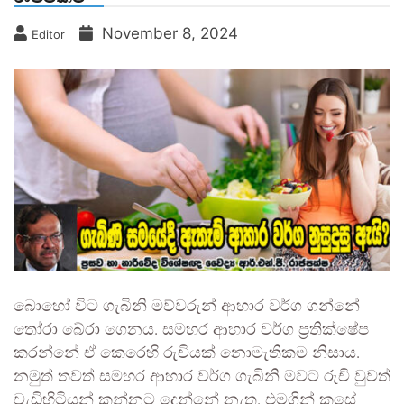
November 8, 2024
Editor
බොහෝ විට ගැබිනි මව්වරුන් ආහාර වර්ග ගන්නේ
තෝරා බේරා ගෙනය. සමහර ආහාර වර්ග ප්‍රතික්ෂේප
කරන්නේ ඒ කෙරෙහි රුචියක් නොමැතිකම නිසාය.
නමුත් තවත් සමහර ආහාර වර්ග ගැබිනි මවට රුචි වුවත්
වැඩිහිටියන් කන්නට දෙන්නේ නැත. එමගින් කුසේ