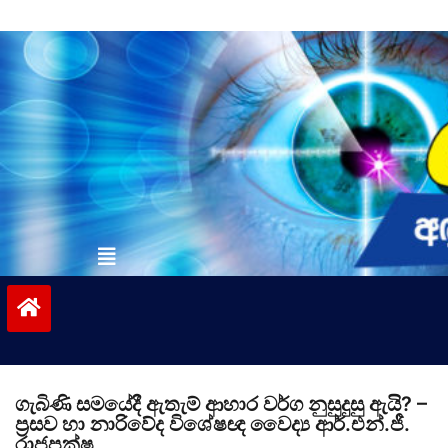
Skip
to
content
vinivida.lk
ගැබිණි සමයේදී ඇතැම් ආහාර වර්ග නුසුදුසු ඇයි? –
ප්‍රසව හා නාරිවේද විශේෂඥ වෛද්‍ය ආර්.එන්.ජී.
රාජපක්ෂ