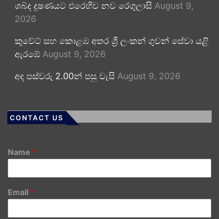
ශබ්ද දූෂණයට එරෙහිව නව රෙගුලාසි
August 9,
2026
කුවේට් සහ කොළඹ අතර ශ්‍රී ලංකන් ගුවන් සේවා යළි
ඇරඹේ
August 9, 2026
අද පස්වරු 2.00න් පසු වැසි
August 9, 2026
CONTACT US
Name
*
Email
*