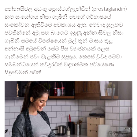
අන්නාසිවල අඩංගු ප්‍රොස්ටග්ලැන්ඩින් (prostaglandin)
නම් සංයෝගය නිසා ගැබිනි මවගේ ගර්භාෂයේ
සංකෝචන ඇතිවීමේ අවකාශය ඇත. මේවාද සුලභව
පවතින්නේ අමු සහ බාගෙට ඉදුණු අන්නාසිවල නිසා
ගැබිනි සමයේ විශේෂයෙන් මුල් තුන් මාසය තුළ
අන්නාසි අමුවෙන් සේම පිස ව්‍යංජනයක් ලෙස
ගැනීමෙන් පවා වැළකීම සුදුසුය. කෙසේ වුවද මේවා
සම්බන්ධයෙන් තවදුරටත් විද්‍යාත්මක පර්යේෂණ
සිදුවෙමින් පවතී.