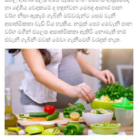
හා දේශීය වෙදකමේ ද හඳුන්වන මෙබඳු ආහාර පාන
වර්ග නිසා ඇතැම් ගැබිනි මව්වරුන්ට සෙම වැනි
අසාත්මිකතා වැඩි විය හැකිය. නමුත් පෙර මෙවැනි පාන
වර්ග මගින් එලෙස අසාත්මිකතා ඇතිවී නොමැති නම්
එවැනි ගැබිනි මවක් මේවා ගැනීමෙහි වරදක් නැත.