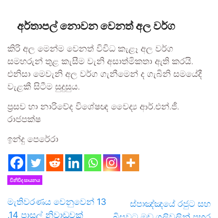
අර්තාපල් නොවන වෙනත් අල වර්ග
කිරි අල මෙන්ම වෙනත් විවිධ කැළෑ අල වර්ග
සමහරුන් තුළ කැසීම වැනි අසාත්මිකතා ඇති කරයි.
එනිසා මෙවැනි අල වර්ග ගැනීමෙන් ද ගැබිනි සමයේදී
වැළකී සිටීම සුදුසුය.
ප්‍රසව හා නාරිවේද විශේෂඥ වෛද්‍ය ආර්.එන්.ජී.
රාජපක්ෂ
ඉන්දු පෙරේරා
විනිවිද සායනය
මැතිවරණය වෙනුවෙන් 13
ස්පාඤ්ඤයේ රජුට සහ
,14 පාසල් නිවාඩුවක්
බිසවට මඩ ගුලිවලින් පහර