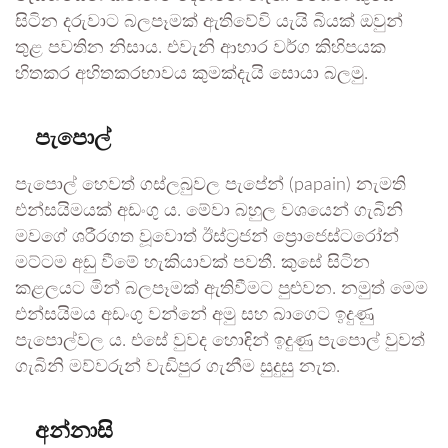
සිටින දරුවාට බලපෑමක් ඇතිවේවි යැයි බියක් ඔවුන්
තුළ පවතින නිසාය. එවැනි ආහාර වර්ග කිහිපයක
හිතකර අහිතකරභාවය කුමක්දැයි සොයා බලමු.
පැපොල්
පැපොල් හෙවත් ගස්ලබුවල පැපේන් (papain) නැමති
එන්සයිමයක් අඩංගු ය. මේවා බහුල වශයෙන් ගැබිනි
මවගේ ශරීරගත වූවොත් ඊස්ට්‍රජන් ප්‍රොජෙස්ටරෝන්
මට්ටම අඩු වීමේ හැකියාවක් පවතී. කුසේ සිටින
කළලයට මින් බලපෑමක් ඇතිවීමට පුළුවන. නමුත් මෙම
එන්සයිමය අඩංගු වන්නේ අමු සහ බාගෙට ඉදුණු
පැපොල්වල ය. එසේ වුවද හොඳින් ඉදුණු පැපොල් වුවත්
ගැබිනි මව්වරුන් වැඩිපුර ගැනීම සුදුසු නැත.
අන්නාසි