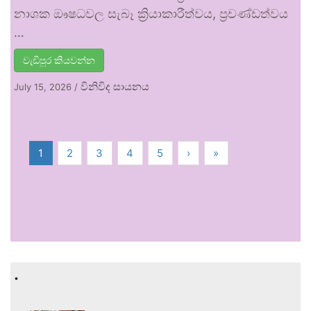
නාශක ඖෂධවල සැබෑ ක්‍රියාකාරීත්වය, ප්‍රචණ්ඩත්වය
…
වැඩිපුර කියවන්න
විනිවිද සායනය
July 15, 2026
/
1
2
3
4
5
›
»
.