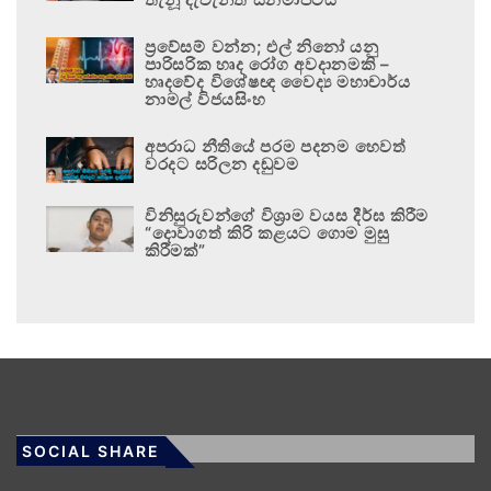
ප්‍රවේසම් වන්න; එල් නිනෝ යනු
පාරිසරික හෘද රෝග අවදානමකි –
හෘදවේද විශේෂඥ වෛද්‍ය මහාචාර්ය
නාමල් විජයසිංහ
අපරාධ නීතියේ පරම පදනම හෙවත්
වරදට සරිලන දඬුවම
විනිසුරුවන්ගේ විශ්‍රාම වයස දීර්ඝ කිරීම
“දොවාගත් කිරි කළයට ගොම මුසු
කිරීමක්”
SOCIAL SHARE