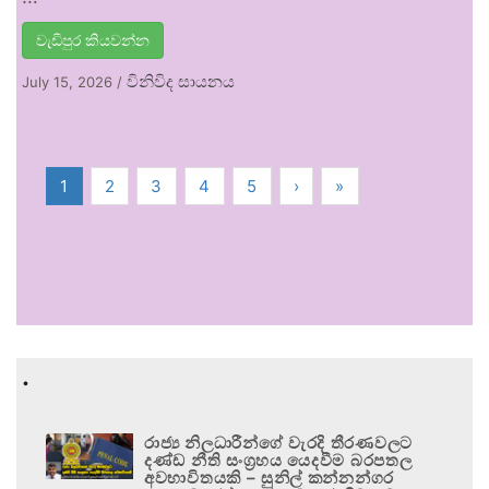
වැඩිපුර කියවන්න
විනිවිද සායනය
July 15, 2026
/
1
2
3
4
5
›
»
.
රාජ්‍ය නිලධාරීන්ගේ වැරදි තීරණවලට
දණ්ඩ නීති සංග්‍රහය යෙදවීම බරපතල
අවභාවිතයකි – සුනිල් කන්නන්ගර