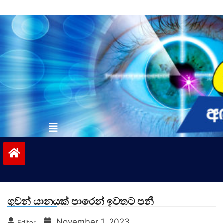
Skip
to
content
vinivida.lk
ගුවන් යානයක් පාරෙන් ඉවතට පනී
November 1, 2023
Editor