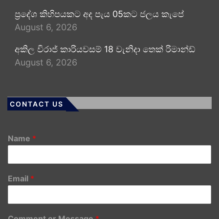
ප්‍රදේශ කිහිපයකට අද පැය 05කට ජලය කැපේ
August 6, 2026
අකිල විරාජ් කාරියවසම් 18 වැනිදා තෙක් රිමාන්ඩ්
August 6, 2026
CONTACT US
Name
*
Email
*
Comment or Message
*