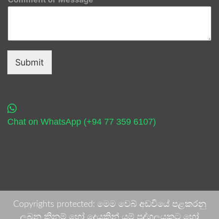
Submit
Chat on WhatsApp (+94 77 359 6107)
Copyrights protected: මෙම වෙබ් අඩවියේ පළකරනු
ලබන කිනම් හෝ දෙයකින් යම් පුද්ගලයකුට හෝ