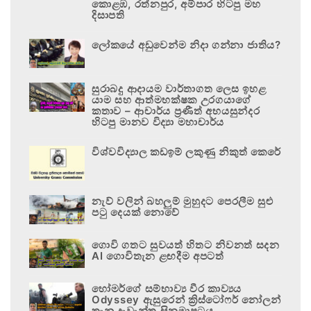
කොළඹ, රත්නපුර, අම්පාර හිටපු මහ
දිසාපති
ලෝකයේ අඩුවෙන්ම නිදා ගන්නා ජාතිය?
සුරාබදු ආදායම වාර්තාගත ලෙස ඉහළ
යාම සහ ආත්මභක්ෂක උරගයාගේ
කතාව – ආචාර්ය ප්‍රණීත් අභයසුන්දර
හිටපු මානව විද්‍යා මහාචාර්ය
විශ්වවිද්‍යාල කඩඉම් ලකුණු නිකුත් කෙරේ
නැව් වලින් බහලුම් මුහුදට පෙරලීම සුළු
පටු දෙයක් නොවේ
ගොවි ගතට සුවයත් හිතට නිවනත් සදන
AI ගොවිතැන ළඟදීම අපටත්
හෝමර්ගේ සම්භාව්‍ය වීර කාව්‍යය
Odyssey ඇසුරෙන් ක්‍රිස්ටෝෆර් නෝලන්
තැනූ දැවැන්ත සිනමාපටය