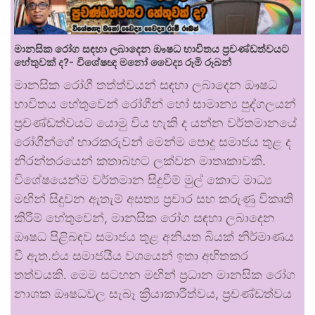
මානසික රෝග සඳහා ලබාදෙන ඖෂධ භාවිතය ප්‍රචණ්ඩත්වයට
හේතුවක් ද?- විශේෂඥ මනෝ වෛද්‍ය රූමි රූබන්
මානසික රෝගී තත්ත්වයන් සඳහා ලබාදෙන ඖෂධ
භාවිතය හේතුවෙන් රෝගීන් හෝ සාමාන්‍ය පුද්ගලයන්
ප්‍රචණ්ඩත්වයට යොමු විය හැකි ද යන්න වර්තමානයේ
රෝගීන්ගේ භාරකරුවන් මෙන්ම පොදු සමාජය තුළ ද
නිරන්තරයෙන් කතාබහට ලක්වන මාතෘකාවකි.
විශේෂයෙන්ම වර්තමාන සිදුවීම් මුල් කොට මාධ්‍ය
මඟින් සිදුවන ඇතැම් අසත්‍ය ප්‍රචාර සහ කරුණු විකෘති
කිරීම් හේතුවෙන්, මානසික රෝග සඳහා ලබාදෙන
ඖෂධ පිළිබඳව සමාජය තුළ අනියත බියක් නිර්මාණය
වී ඇත.එය සමාජයීය වශයෙන් ඉතා අහිතකර
තත්වයකි. මෙම සටහන මඟින් ප්‍රධාන මානසික රෝග
නාශක ඖෂධවල සැබෑ ක්‍රියාකාරීත්වය, ප්‍රචණ්ඩත්වය
…