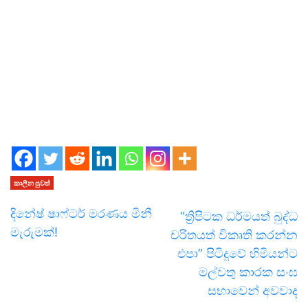
කාලීන පුවත්
දිනේෂ් ෂාෆ්ටර් මරණය මිනී
“ත්‍රිපිටක ධර්මයත් බුද්ධ
මැරුමක්!
චරිතයත් විකෘති කරන්න
එපා” පිටිදූවේ හිමියන්ට
මල්වතු කාරක සංඝ
සභාවෙන් අවවාද