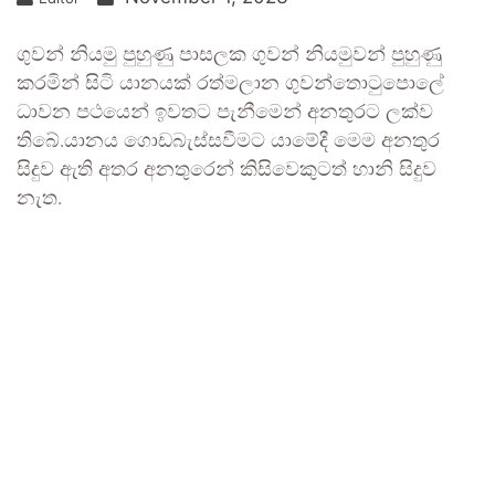
ගුවන් නියමු පුහුණු පාසලක ගුවන් නියමුවන් පුහුණු
කරමින් සිටි යානයක් රත්මලාන ගුවන්තොටුපොලේ
ධාවන පථයෙන් ඉවතට පැනීමෙන් අනතුරට ලක්ව
තිබේ.යානය ගොඩබැස්සවීමට යාමේදී මෙම අනතුර
සිදුව ඇති අතර අනතුරෙන් කිසිවෙකුටත් හානි සිදුව
නැත.