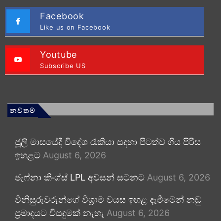
Facebook
Like us on Facebook
Youtube
Subscribe US
නවතම
ජූලි මාසයේදී විදේශ රැකියා සඳහා පිටත්ව ගිය පිරිස
ඉහළට
August 6, 2026
ජැෆ්නා කිංග්ස් LPL අවසන් සටනට
August 6, 2026
විනිසුරුවරුන්ගේ විශ්‍රාම වයස ඉහළ දැමීමෙන් නඩු
ප්‍රමාදයට විසඳුමක් නැහැ
August 6, 2026