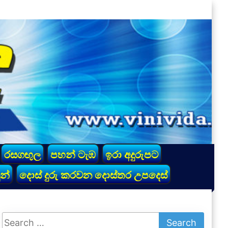
රසගඟුල
පහන් ටැඹ
ඉරා අදුරුපට
න්
දොස් දුරු කරවන දොස්තර උපදෙස්