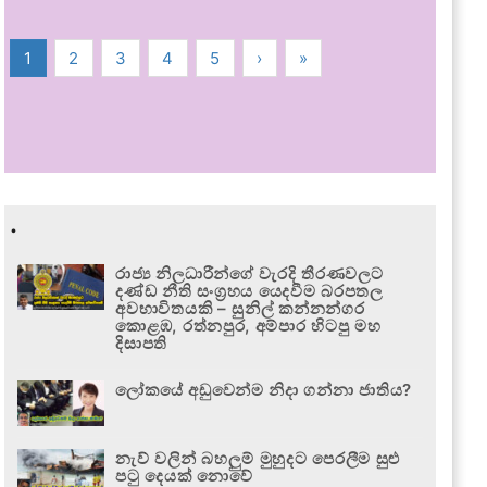
1
2
3
4
5
›
»
.
රාජ්‍ය නිලධාරීන්ගේ වැරදි තීරණවලට
දණ්ඩ නීති සංග්‍රහය යෙදවීම බරපතල
අවභාවිතයකි – සුනිල් කන්නන්ගර
කොළඹ, රත්නපුර, අම්පාර හිටපු මහ
දිසාපති
ලෝකයේ අඩුවෙන්ම නිදා ගන්නා ජාතිය?
නැව් වලින් බහලුම් මුහුදට පෙරලීම සුළු
පටු දෙයක් නොවේ