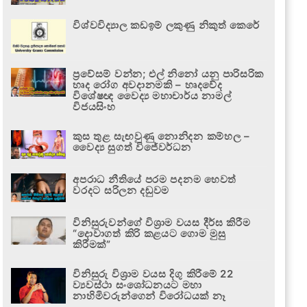
විශ්වවිද්‍යාල කඩඉම් ලකුණු නිකුත් කෙරේ
ප්‍රවේසම් වන්න; එල් නිනෝ යනු පාරිසරික
හෘද රෝග අවදානමකි – හෘදවේද
විශේෂඥ වෛද්‍ය මහාචාර්ය නාමල්
විජයසිංහ
කුස තුළ සැඟවුණු නොනිදන කම්හල –
වෛද්‍ය සුගත් විජේවර්ධන
අපරාධ නීතියේ පරම පදනම හෙවත්
වරදට සරිලන දඬුවම
විනිසුරුවන්ගේ විශ්‍රාම වයස දීර්ඝ කිරීම
“දොවාගත් කිරි කළයට ගොම මුසු
කිරීමක්”
විනිසුරු විශ්‍රාම වයස දිගු කිරීමේ 22
ව්‍යවස්ථා සංශෝධනයට මහා
නාහිමිවරුන්ගෙන් විරෝධයක් නෑ