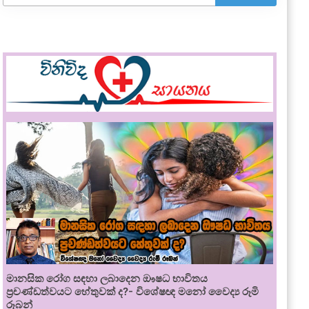
මානසික රෝග සඳහා ලබාදෙන ඖෂධ භාවිතය
ප්‍රචණ්ඩත්වයට හේතුවක් ද?- විශේෂඥ මනෝ වෛද්‍ය රූමි
රූබන්