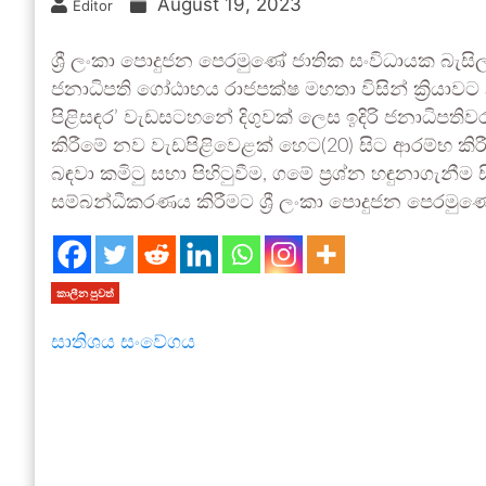
August 19, 2023
Editor
ශ්‍රී ලංකා පොදුජන පෙරමුණේ ජාතික සංවිධායක බැස
ජනාධිපති ගෝඨාභය රාජපක්ෂ මහතා විසින් ක්‍රියාව
පිළිසඳර’ වැඩසටහනේ දිගුවක් ලෙස ඉදිරි ජනාධිපති
කිරීමේ නව වැඩපිළිවෙළක් හෙට(20) සිට ආරම්භ කි
බඳවා කමිටු සභා පිහිටුවීම, ගමේ ප්‍රශ්න හඳුනාගැනී
සම්බන්ධීකරණය කිරීමට ශ්‍රී ලංකා පොදුජන පෙරමුණේ 
කාලීන පුවත්
සාතිශය සංවේගය