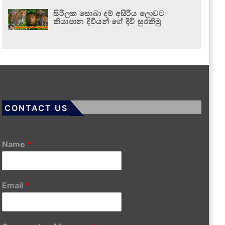
සිරිලක සොබා දම් අසිරිය ලොවට
කියාපාන දිවියන් ගේ දිවි සුරකිමු
CONTACT US
Name
*
Email
*