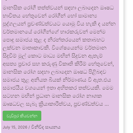
මානසික රෝගී තත්ත්වයන් සඳහා ලබාදෙන ඖෂධ
භාවිතය හේතුවෙන් රෝගීන් හෝ සාමාන්‍ය
පුද්ගලයන් ප්‍රචණ්ඩත්වයට යොමු විය හැකි ද යන්න
වර්තමානයේ රෝගීන්ගේ භාරකරුවන් මෙන්ම
පොදු සමාජය තුළ ද නිරන්තරයෙන් කතාබහට
ලක්වන මාතෘකාවකි. විශේෂයෙන්ම වර්තමාන
සිදුවීම් මුල් කොට මාධ්‍ය මඟින් සිදුවන ඇතැම්
අසත්‍ය ප්‍රචාර සහ කරුණු විකෘති කිරීම් හේතුවෙන්,
මානසික රෝග සඳහා ලබාදෙන ඖෂධ පිළිබඳව
සමාජය තුළ අනියත බියක් නිර්මාණය වී ඇත.එය
සමාජයීය වශයෙන් ඉතා අහිතකර තත්වයකි. මෙම
සටහන මඟින් ප්‍රධාන මානසික රෝග නාශක
ඖෂධවල සැබෑ ක්‍රියාකාරීත්වය, ප්‍රචණ්ඩත්වය …
වැඩිපුර කියවන්න
විනිවිද සායනය
July 15, 2026
/