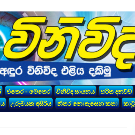
්
එතෙර - මෙතෙර
විනිවිද සායනය
හරිත දනව්ව
කය
උරුමයක අසිරිය
නිතර නොඇසෙන කතා
කාටූ