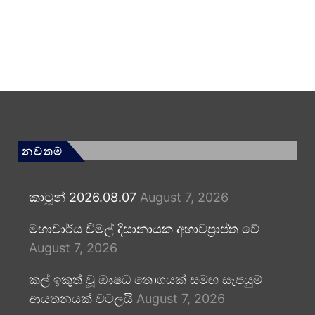
නවතම
කාටූන් 2026.08.07
August 7, 2026
මහාචාර්ය විමල් දිසානායක අභාවප්‍රාප්ත වේ
August 7, 2026
කල් ඉකුත් වූ ඖෂධ තොගයක් සමඟ සැපයුම්
ආයතනයක් වටලයි
August 7, 2026