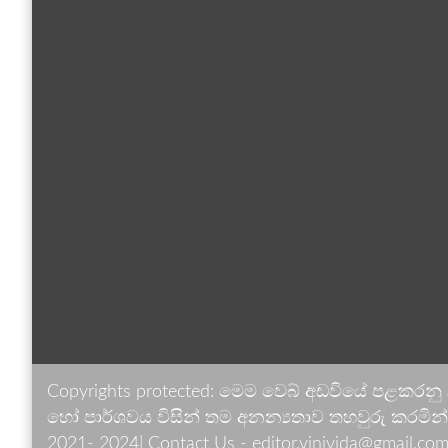
Copyrights protected: මෙම වෙබ් අඩවියේ පළකරනු
හෝ පාර්ශවය විසින් තම අනන්‍යතාව තහවුරු කරමින් ඉ
2021- 2024| Contact Us - editor.vinivida@gmail.com