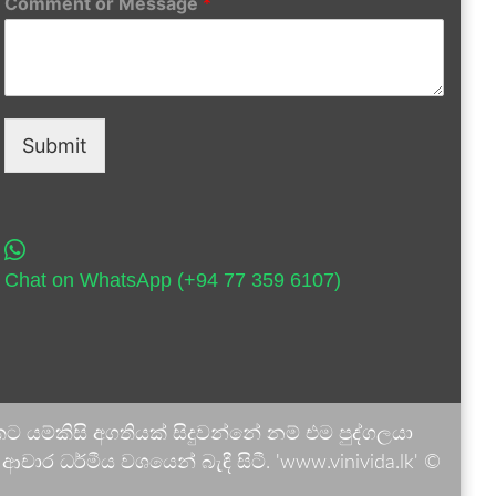
Comment or Message
*
Submit
Chat on WhatsApp (+94 77 359 6107)
 යම්කිසි අගතියක් සිදුවන්නේ නම් එම පුද්ගලයා
ාර ධර්මීය වශයෙන් බැඳී සිටී. 'www.vinivida.lk' ©