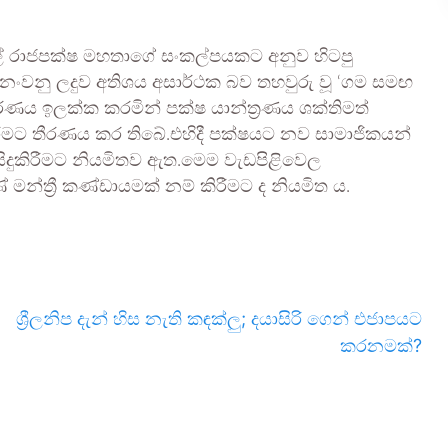
ිල් රාජපක්ෂ මහතාගේ සංකල්පයකට අනුව හිටපු
ට නංවනු ලදුව අතිශය අසාර්ථක බව තහවුරු වූ ‘ගම සමඟ
වරණය ඉලක්ක කරමින් පක්ෂ යාන්ත්‍රණය ශක්තිමත්
රීමට තීරණය කර තිබේ.එහිදී පක්ෂයට නව සාමාජිකයන්
ම සිදුකිරීමට නියමිතව ඇත.මෙම වැඩපිළිවෙල
මන්ත්‍රී කණ්ඩායමක් නම් කිරීමට ද නියමිත ය.
ශ්‍රීලනිප දැන් හිස නැති කඳක්ලු; දයාසිරි ගෙන් එජාපයට
කරනමක්?