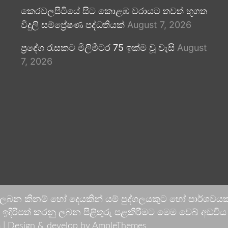
කෙරවලපිටියේ සිට කොළඹ වරායට තවත් භූගත
විදුලි සම්ප්‍රේෂණ පද්ධතියක්
August 7, 2026
ප්‍රදේශ රැසකට මිලිමීටර 75 ඉක්ම වූ වැසි
August
7, 2026
 ලබන කිනම් හෝ දෙයකින් යම් පුද්ගලයකුට හෝ පාර්ශවයකට
දිරිපත් කරනු ලබන පිළිතුරු පළකිරීමට මෙම වෙබ් අඩවිය ආච
 |
Design & develop by AmpleThemes