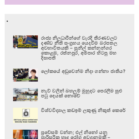
.
රාජ්‍ය නිලධාරීන්ගේ වැරදි තීරණවලට
දණ්ඩ නීති සංග්‍රහය යෙදවීම බරපතල
අවභාවිතයකි – සුනිල් කන්නන්ගර
කොළඹ, රත්නපුර, අම්පාර හිටපු මහ
දිසාපති
ලෝකයේ අඩුවෙන්ම නිදා ගන්නා ජාතිය?
නැව් වලින් බහලුම් මුහුදට පෙරලීම සුළු
පටු දෙයක් නොවේ
විශ්වවිද්‍යාල කඩඉම් ලකුණු නිකුත් කෙරේ
ප්‍රවේසම් වන්න; එල් නිනෝ යනු
පාරිසරික හෘද රෝග අවදානමකි –