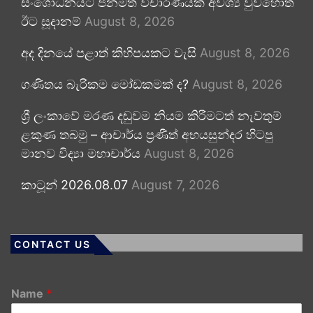
සංශෝධනයට ජනමත විචාරණයක් අවශ්‍ය වුවහොත්
ඊට සූදානම්
August 8, 2026
අද දිනයේ පළාත් කිහිපයකට වැසි
August 8, 2026
ගණිතය බැරිකම මෝඩකමක් ද?
August 8, 2026
ශ්‍රී ලංකාවේ මරණ දඬුවම නියම කිරීමටත් නැවතුම්
ළකුණ තබමු – ආචාර්ය ප්‍රණීත් අභයසුන්දර හිටපු
මානව විද්‍යා මහාචාර්ය
August 8, 2026
කාටූන් 2026.08.07
August 7, 2026
CONTACT US
Name
*