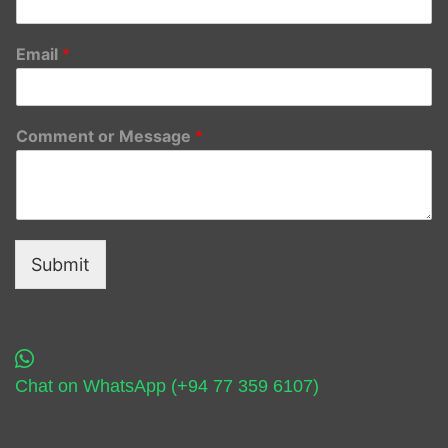
Email
*
Comment or Message
*
Submit
Chat on WhatsApp (+94 77 359 6107)