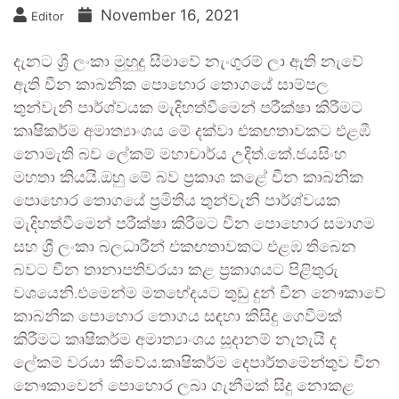
November 16, 2021
Editor
දැනට ශ්‍රී ලංකා මුහුදු සීමාවේ නැංගුරම් ලා ඇති නැවේ
ඇති චීන කාබනික පොහොර තොගයේ සාම්පල
තුන්වැනි පාර්ශ්වයක මැදිහත්වීමෙන් පරීක්ෂා කිරීමට
කෘෂිකර්ම අමාත්‍යාංශය මේ දක්වා එකඟතාවකට එළඹී
නොමැති බව ලේකම් මහාචාර්ය උදිත්.කේ.ජයසිංහ
මහතා කියයි.ඔහු මේ බව ප්‍රකාශ කළේ චීන කාබනික
පොහොර තොගයේ ප්‍රමිතිය තුන්වැනි පාර්ශ්වයක
මැදිහත්වීමෙන් පරීක්ෂා කිරීමට චීන පොහොර සමාගම
සහ ශ්‍රී ලංකා බලධාරීන් එකඟතාවකට එළඹ තිබෙන
බවට චීන තානාපතිවරයා කළ ප්‍රකාශයට පිළිතුරු
වශයෙනි.එමෙන්ම මතභේදයට තුඩු දුන් චීන නෞකාවේ
කාබනික පොහොර තොගය සඳහා කිසිදු ගෙවීමක්
කිරීමට කෘෂිකර්ම අමාත්‍යාංශය සූදානම් නැතැයි ද
ලේකම් වරයා කීවේය.කෘෂිකර්ම දෙපාර්තමේන්තුව චීන
නෞකාවෙන් පොහොර ලබා ගැනීමක් සිදු නොකළ