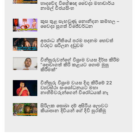
හෘදවේද විශේෂඥ වෛද්‍ය මහාචාර්ය
නාමල් විජයසිංහ
කුස තුළ සැඟවුණු නොනිදන කම්හල –
වෛද්‍ය සුගත් විජේවර්ධන
අපරාධ නීතියේ පරම පදනම හෙවත්
වරදට සරිලන දඬුවම
විනිසුරුවන්ගේ විශ්‍රාම වයස දීර්ඝ කිරීම
“දොවාගත් කිරි කළයට ගොම මුසු
කිරීමක්”
විනිසුරු විශ්‍රාම වයස දිගු කිරීමේ 22
ව්‍යවස්ථා සංශෝධනයට මහා
නාහිමිවරුන්ගෙන් විරෝධයක් නෑ
සිරිලක සොබා දම් අසිරිය ලොවට
කියාපාන දිවියන් ගේ දිවි සුරකිමු