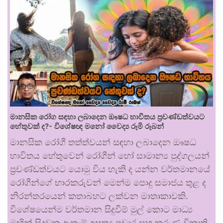
මානසික රෝග සඳහා ලබාදෙන ඖෂධ භාවිතය ප්‍රචණ්ඩත්වයට
හේතුවක් ද?- විශේෂඥ මනෝ වෛද්‍ය රූමි රූබන්
මානසික රෝගී තත්ත්වයන් සඳහා ලබාදෙන ඖෂධ
භාවිතය හේතුවෙන් රෝගීන් හෝ සාමාන්‍ය පුද්ගලයන්
ප්‍රචණ්ඩත්වයට යොමු විය හැකි ද යන්න වර්තමානයේ
රෝගීන්ගේ භාරකරුවන් මෙන්ම පොදු සමාජය තුළ ද
නිරන්තරයෙන් කතාබහට ලක්වන මාතෘකාවකි.
විශේෂයෙන්ම වර්තමාන සිදුවීම් මුල් කොට මාධ්‍ය
මඟින් සිදුවන ඇතැම් අසත්‍ය ප්‍රචාර සහ කරුණු විකෘති