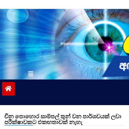
Skip
to
content
vinivida.lk
චීන පොහොර සාම්පල් තුන් වන පාර්ශවයක් ලවා
පරීක්ෂාවකට එකඟතාවක් නැහැ