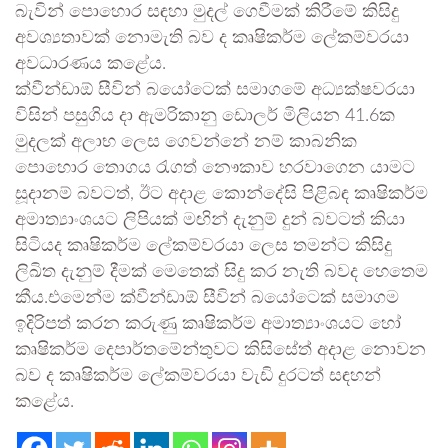
බැවින් පොහොර සඳහා මුදල් ගෙවීමක් කිරීමේ කිසිදු
අවශ්‍යතාවක් නොමැති බව ද කෘෂිකර්ම ලේකම්වරයා
අවධාරණය කළේය.
ක්වීන්ඩාඕ සීවින් බයෝටෙක් සමාගමේ අධ්‍යක්ෂවරයා
විසින් පසුගිය දා ඇමරිකානු ඩොලර් මිලියන 41.6ක
මුදලක් අලාභ ලෙස ගෙවන්නේ නම් කාබනික
පොහොර තොගය රැගත් නෞකාව හරවාගෙන යාමට
සූදානම් බවටත්, ඊට අදාළ කොන්දේසි පිළිබඳ කෘෂිකර්ම
අමාත්‍යාංශයට ලිපියක් මඟින් දැනුම් දුන් බවටත් කියා
සිටියද කෘෂිකර්ම ලේකම්වරයා ලෙස තමන්ට කිසිදු
ලිඛිත දැනුම් දීමක් මෙතෙක් සිදු කර නැති බවද හෙතෙම
කීය.එමෙන්ම ක්වීන්ඩාඕ සීවින් බයෝටෙක් සමාගම
ඉදිරිපත් කරන කරුණු කෘෂිකර්ම අමාත්‍යාංශයට හෝ
කෘෂිකර්ම දෙපාර්තමේන්තුවට කිසිසේත් අදාළ නොවන
බව ද කෘෂිකර්ම ලේකම්වරයා වැඩි දුරටත් සඳහන්
කළේය.