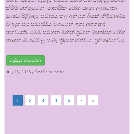
කිරීම් හේතුවෙන්, මානසික රෝග සඳහා ලබාදෙන
ඖෂධ පිළිබඳව සමාජය තුළ අනියත බියක් නිර්මාණය
වී ඇත.එය සමාජයීය වශයෙන් ඉතා අහිතකර
තත්වයකි. මෙම සටහන මඟින් ප්‍රධාන මානසික රෝග
නාශක ඖෂධවල සැබෑ ක්‍රියාකාරීත්වය, ප්‍රචණ්ඩත්වය
…
වැඩිපුර කියවන්න
විනිවිද සායනය
July 15, 2026
/
1
2
3
4
5
›
»