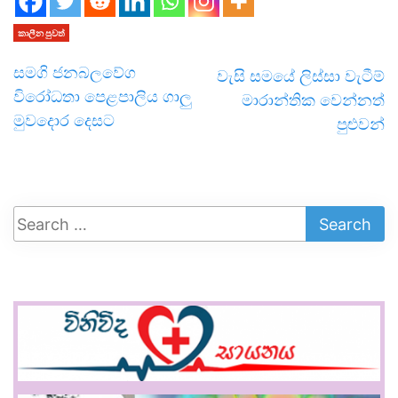
කාලීන පුවත්
සමගි ජනබලවේග
වැසි සමයේ ලිස්සා වැටීම්
විරෝධතා පෙළපාලිය ගාලු
මාරාන්තික වෙන්නත්
මුවදොර දෙසට
පුළුවන්