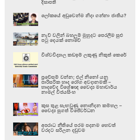
දිසාපති
ලෝකයේ අඩුවෙන්ම නිදා ගන්නා ජාතිය?
නැව් වලින් බහලුම් මුහුදට පෙරලීම සුළු
පටු දෙයක් නොවේ
විශ්වවිද්‍යාල කඩඉම් ලකුණු නිකුත් කෙරේ
ප්‍රවේසම් වන්න; එල් නිනෝ යනු
පාරිසරික හෘද රෝග අවදානමකි –
හෘදවේද විශේෂඥ වෛද්‍ය මහාචාර්ය
නාමල් විජයසිංහ
කුස තුළ සැඟවුණු නොනිදන කම්හල –
වෛද්‍ය සුගත් විජේවර්ධන
අපරාධ නීතියේ පරම පදනම හෙවත්
වරදට සරිලන දඬුවම