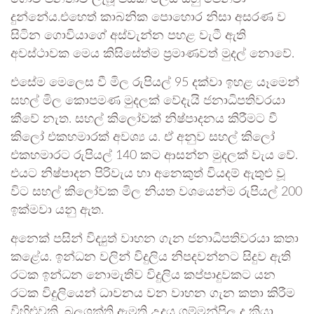
දුන්නේය.එහෙත් කාබනික පොහොර නිසා අසරණ ව
සිටින ගොවියාගේ අස්වැන්න පහළ වැටී ඇති
අවස්ථාවක මෙය කිසිසේත්ම ප්‍රමාණවත් මුදල් නොවේ.
එසේම මෙලෙස වී මිල රුපියල් 95 දක්වා ඉහළ යෑමෙන්
සහල් මිල කොපමණ මුදලක් වේදැයි ජනාධිපතිවරයා
කීවේ නැත. සහල් කිලෝවක් නිෂ්පාදනය කිරීමට වී
කිලෝ එකහමාරක් අවශ්‍ය ය. ඒ අනුව සහල් කිලෝ
එකහමාරට රුපියල් 140 කට ආසන්න මුදලක් වැය වේ.
එයට නිෂ්පාදන පිරිවැය හා අනෙකුත් වියදම් ඇතුළු වූ
විට සහල් කිලෝවක මිල නියත වශයෙන්ම රුපියල් 200
ඉක්මවා යනු ඇත.
අනෙක් පසින් විද්‍යුත් වාහන ගැන ජනාධිපතිවරයා කතා
කළේය. ඉන්ධන වලින් විදුලිය නිපදවන්නට සිදුව ඇති
රටක ඉන්ධන නොමැතිව විදුලිය කප්පාදුවකට යන
රටක විදුලියෙන් ධාවනය වන වාහන ගැන කතා කිරීම
විහිළුවකි. බලශක්ති ඇමති උදය ගම්මන්පිල ද කියා