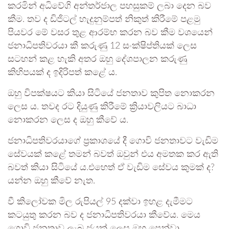
කරමින් අධිවේගි අන්තර්ජාල පහසුකම් ලබා දෙන බව
කීම. තව ද ඩිජිටල් හැදුනුම්පත් නිකුත් කිරීමේ පළමු
පියවර මේ වසර තුළ ආරම්භ කරන බව කීම වශයෙන්
ජනාධිපතිවරයා කී කරුණු 12 සංක්ෂිප්තියක් ලෙස
සටහන් කළ හැකි අතර ඔහු දේශපාලන කරුණු
කිහිපයක් ද ඉදිරිපත් කළේ ය.
ඔහු විපක්ෂයට කියා සිටියේ ජනතාව කුපිත නොකරන
ලෙස ය. තවද රට දියුණු කිරීමේ ක්‍රියාවලියට බාධා
නොකරන ලෙස ද ඔහු කීවේ ය.
ජනාධිපතිවරයාගේ ප්‍රකාශයේ දී ගොවි ජනතාවට වැඩිම
සේවයක් කළේ තමන් බවත් ඔවුන් එය අමතක කර ඇති
බවත් කියා සිටියේ ය.එහෙත් ඒ වැඩිම සේවය කුමක් ද?
යන්න ඔහු කීවේ නැත.
වී කිලෝවක මිල රුපියල් 95 දක්වා ඉහළ දැමීමට
කටයුතු කරන බව ද ජනාධිපතිවරයා කීවේය. මෙය
ගොවි ජනතාව ලැබූ ජයක් ලෙස ඔහු පෙන්වා