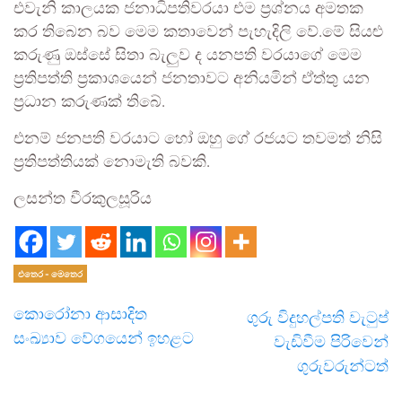
එවැනි කාලයක ජනාධිපතිවරයා එම ප්‍රශ්නය අමතක
කර තිබෙන බව මෙම කතාවෙන් පැහැදිලි වේ.මේ සියළු
කරුණු ඔස්සේ සිතා බැලුව ද යනපති වරයාගේ මෙම
ප්‍රතිපත්ති ප්‍රකාශයෙන් ජනතාවට අනියමින් ඒත්තු යන
ප්‍රධාන කරුණක් තිබේ.
එනම් ජනපති වරයාට හෝ ඔහු ගේ රජයට තවමත් නිසි
ප්‍රතිපත්තියක් නොමැති බවකි.
ලසන්ත වීරකුලසූරිය
එතෙර - මෙතෙර
කොරෝනා ආසාදිත
ගුරු විදුහල්පති වැටුප්
සංඛ්‍යාව වේගයෙන් ඉහළට
වැඩිවීම පිරිවෙන්
ගුරුවරුන්ටත්