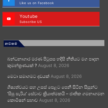
Like us on Facebook
Youtube
Subscribe US
නවතම
බන්ධනාගාර මරණ පිටුපස හදිසි නීතියට මග පාදන
කුමන්ත්‍රණයක් ?
August 8, 2026
මෙටා සමාගමට දඩයක්
August 8, 2026
ශිෂ්‍යත්වයට සහ උසස් පෙළට පෙනී සිටින සිසුන්ට
‘සිසු සැරිය’ සේවාව ක්‍රියාත්මකයි – ජාතික ගමනාගමන
කොමිෂන් සභාව
August 8, 2026