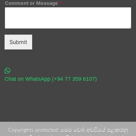
Comment or Message
*
Submit
Chat on WhatsApp (+94 77 359 6107)
Copyrights protected: මෙම වෙබ් අඩවියේ පළකරනු