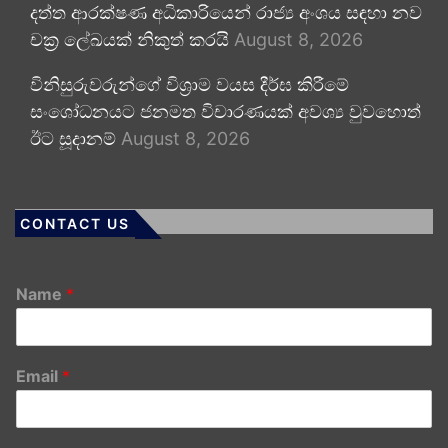
දත්ත ආරක්ෂණ අධිකාරියෙන් රාජ්‍ය අංශය සඳහා නව
චක්‍ර ලේඛයක් නිකුත් කරයි
August 8, 2026
විනිසුරුවරුන්ගේ විශ්‍රාම වයස දීර්ඝ කිරීමේ
සංශෝධනයට ජනමත විචාරණයක් අවශ්‍ය වුවහොත්
ඊට සූදානම්
August 8, 2026
CONTACT US
Name
*
Email
*