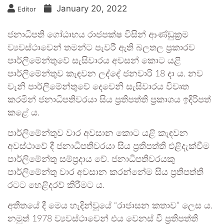
January 20, 2022
Editor
ජනාධිපති ගෝඨාභය රාජපක්ෂ විසින් ආණ්ඩුක්‍රම
ව්‍යවස්ථාවෙන් තමන්ට පැවරී ඇති බලතල ප්‍රකාරව
පාර්ලිමේන්තුවේ සැසිවාරය අවසන් කොට යළි
පාර්ලිමේන්තුව කැඳවන ලද්දේ ජනවාරි 18 දා ය. නව
වැනි පාර්ලිමේන්තුවේ දෙවෙනි සැසිවාරය විවෘත
කරමින් ජනාධිපතිවරයා සිය ප්‍රතිපත්ති ප්‍රකාශය ඉදිරිපත්
කළේ ය.
පාර්ලිමේන්තුව වාර අවසාන කොට යළි කැඳවන
අවස්ථාවේ දී ජනාධිපතිවරයා සිය ප්‍රතිපත්ති එළිදැක්වීම
පාර්ලිමේන්තු සම්ප්‍රදාය වේ. ජනාධිපතිවරයකු
පාර්ලිමේන්තු වාර අවසාන කරන්නේම සිය ප්‍රතිපත්ති
රටට හෙළිදරව් කිරීමට ය.
අතීතයේ දී මෙය හැදින්වූයේ “රාජාසන කතාව” ලෙස ය.
නමුත් 1978 ව්‍යවස්ථාවෙන් එය වෙනස් වී ප්‍රතිපත්ති