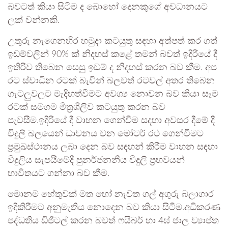
බවටත් කියා සිටිම ද බොහෝ දෙනකුගේ අවධානයට
ලක් වන්නකි.
උතුරු නැගෙනහිර හමුදා කටයුතු සඳහා අත්පත් කර ගත්
ඉඩම්වලින් 90% ක් නිදහස් කළේ තමන් බවත් ඉදිරියේ දී
ඉතිරිව තිබෙන සෙසු ඉඩම් ද නිදහස් කරන බව කීම. අප
රට ස්වාධීන රටක් බැවින් බලවත් රටවල් අතර තිබෙන
ගැටලුවලට මැදිහත්වීමට අවශ්‍ය නොවන බව කියා සෑම
රටක් සමගම මිත්‍රශීලිව කටයුතු කරන බව
පැවසීම.ඉදිරියේ දී වාහන ගෙන්වීම සදහා අවසර දීමේ දී
විදුලි බලයෙන් ධාවනය වන මෝටර් රථ ගෙන්වීමට
ප්‍රමුඛස්ථානය ලබා දෙන බව සඳහන් කිරීම වාහන සඳහා
විදුලිය සැපයීමේදී පුනර්ජනනීය විදුලි ප්‍රභවයන්
භාවිතයට ගන්නා බව කීම.
මොනම හේතුවක් මත හෝ නැවත ගල් අගුරු බලාගාර
ඉදිකිරීමට අනුමැතිය නොදෙන බව කියා සිටීම.අධිකරණ
පද්ධතිය ඩිජිටල් කරන බවත් ෆයිබර් හා 4ඝ් ජාල ව්‍යාප්ත