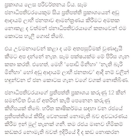
ප්‍රකාශය ලෙස පරිවර්තනය විය. සෑම
ජනාධිපතිවරයෙකුම සිය ප්‍රතිපත්ති ප්‍රකාශයෙන් අඩු
ආදායම් ලාභී ජනතාව ආමන්ත්‍රණය කිරීමට අමතක
නොකළ ද වත්මන් ජනාධිපතිවරයාගේ කතාවෙන් එම
කොටස හැලී ගොස් තිබේ.
එය උවමනාවෙන් කළා ද යම් අතපසුවීමක් වුණාදැයි
කීමට අප දන්නේ නැත. සෑම පක්ෂයක්ම මේ පිරිස ගැන
කතා කරති. එහෙත්, මෙහි “පොඩි මිනිහා” “නැති බැරි
මිනිහා” හෝ අඩු ආදායම් ලාභී ජනතාව” ආදී නම් වලින්
හඳුන්වන ඒ ජන කොටස ගැන වගේ වගක් නොතිබිණ.
ජනාධිපතිවරයාගේ ප්‍රතිපත්ති ප්‍රකාශය කරුණු 12 කින්
සමන්විත විය.ඒ අතරින් කැපී පෙනෙන කරුණු
කිහිපයක් තිබේ. හරිත කෘෂිකර්මය සඳහා වන රජයේ
ප්‍රතිපත්තියේ කිසිදු වෙනසක් නොමැති බව අවධාරණය
කිරීම ඉන් මුල් තැනක් ගනී. තම රජය මානව හිමිකම්
කඩකර නොමැති බවත් ඉදිරියේ දී ද කඩ නොකරන