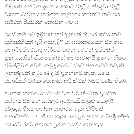
තිබුණේ ඉන්ධන දහනය කොට විදුලිය නිපදවා විදුලි
වාහන ධාවනය කරන්න කල්පනා කරනවා නම් එය
සාර්ථක පියවරක් නොවන බව ය.
එසේ නම් මේ ඉදිරිපත් කර ඇත්තේ රජයේ කවර නම්
ප්‍රතිපත්තියක් දැයි අපහැදිලි ය. සාමාන්‍යයෙන් ජනතාව
ජනාධිපතිවරයකු ඉදිරිපත් කරන මෙවන් ප්‍රතිපත්ති
ප්‍රකාශයකින් කියැවෙන්නේ මොනවාදැයි දැන ගැනීමට
විමසිලිමත් වෙති. නමුදු මෙවර රටේ ජනතාවට එවැනි
උනන්දුවක් තිබුණේ දැයි දැගන්නට නැත. මෙය
ජනාධිපති වරයා මොනවා හරි කීමක් බවට පත්ව තිබේ.
අනෙක් කාරණ රටේ මේ වන විට තිබෙන දැවෙන
ප්‍රශ්නය වන්නේ ඩොලර් අර්බුදයයි.නමුත් ඩොලර්
අර්බුදය විසදා ගන්නා ආකාරය ගැන කිසිවක්
ජනාධිපතිවරයා කීවේ නැත. ඩොලර් ප්‍රශ්නය විසඳීමකින්
තොරව රටේ අනෙක් ප්‍රශ්න විසඳීය නොහැක.