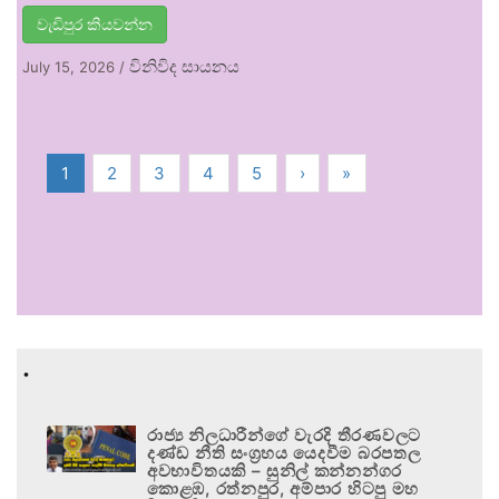
වැඩිපුර කියවන්න
විනිවිද සායනය
July 15, 2026
/
1
2
3
4
5
›
»
.
රාජ්‍ය නිලධාරීන්ගේ වැරදි තීරණවලට
දණ්ඩ නීති සංග්‍රහය යෙදවීම බරපතල
අවභාවිතයකි – සුනිල් කන්නන්ගර
කොළඹ, රත්නපුර, අම්පාර හිටපු මහ