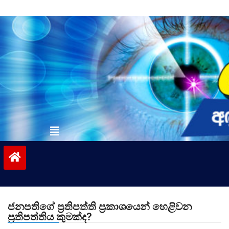
Skip
to
content
vinivida.lk
ජනපතිගේ ප්‍රතිපත්ති ප්‍රකාශයෙන් හෙළිවන
ප්‍රතිපත්තිය කුමක්ද?