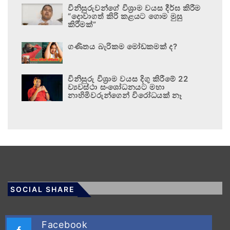
විනිසුරුවන්ගේ විශ්‍රාම වයස දීර්ඝ කිරීම
“දොවාගත් කිරි කළයට ගොම මුසු
කිරීමක්”
ගණිතය බැරිකම මෝඩකමක් ද?
විනිසුරු විශ්‍රාම වයස දිගු කිරීමේ 22
ව්‍යවස්ථා සංශෝධනයට මහා
නාහිමිවරුන්ගෙන් විරෝධයක් නෑ
SOCIAL SHARE
Facebook