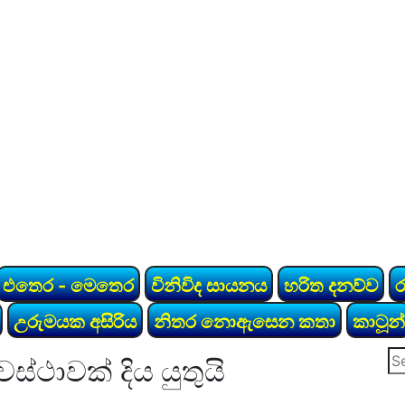
එතෙර - මෙතෙර
විනිවිද සායනය
හරිත දනව්ව
උරුමයක අසිරිය
නිතර නොඇසෙන කතා
කාටූන්
Se
්ථාවක් දිය යුතුයි
for