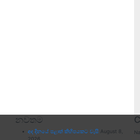
නවතම
C
අද දිනයේ පළාත් කිහිපයකට වැසි
August 8,
N
2026