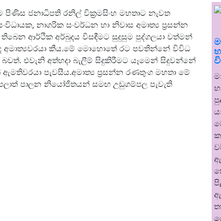
 පිණිස ජනාධිපති රනිල් වික්‍රමසිංහ මහතාට නැවත
සංවිධායක, නාගරික සංවර්ධන හා නිවාස අමාත්‍ය ප්‍රසන්න
බෙන ආර්ථික අර්බුදය විසඳීමට සුදුසුම පුද්ගලයා වත්මන්
ම
 ද අමාත්‍යවරයා කීය.මේ මොහොතේ රට පවතින්නේ විවිධ
භ
ව
බවත්. එවැනි අත්හදා බැලීම් සිදුකිරීමට යෑමෙන් සිදුවන්නේ
මතිවරයා පැවසීය.අමාත්‍ය ප්‍රසන්න රණතුංග මහතා මේ
ම
ලාත් පාලන නියෝජිතයන් සමඟ උඩුගම්පල පැවැති
භ
ප
ය
ම
ක
ව
ඇ
හ
ප
ඇ
ත
ර