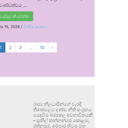
්‍රචණ්ඩත්වය …
වැඩිපුර කියවන්න
ly 15, 2026
/
විනිවිද සායනය
1
2
3
…
10
›
රාජ්‍ය නිලධාරීන්ගේ වැරදි
තීරණවලට දණ්ඩ නීති සංග්‍රහය
යෙදවීම බරපතල අවභාවිතයකි
– සුනිල් කන්නන්ගර කොළඹ,
රත්නපුර, අම්පාර හිටපු මහ