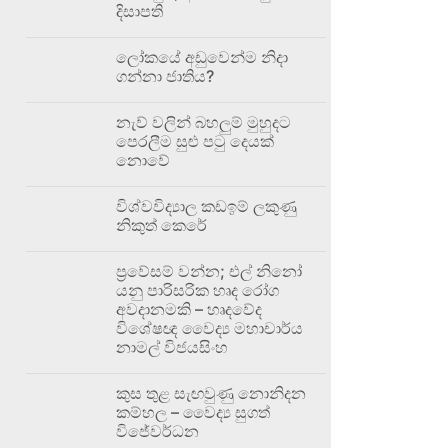
දිසාපති
ලෝකයේ අඩුවෙන්ම නිදා
ගන්නා ජාතිය?
නැව් වලින් බහලුම් මුහුදට
පෙරලීම සුළු පටු දෙයක්
නොවේ
විශ්වවිද්‍යාල කඩඉම් ලකුණු
නිකුත් කෙරේ
ප්‍රවේසම් වන්න; එල් නිනෝ
යනු පාරිසරික හෘද රෝග
අවදානමකි – හෘදවේද
විශේෂඥ වෛද්‍ය මහාචාර්ය
නාමල් විජයසිංහ
කුස තුළ සැඟවුණු නොනිදන
කම්හල – වෛද්‍ය සුගත්
විජේවර්ධන