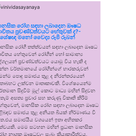
ානසික රෝග සඳහා ලබාදෙන ඖෂධ
ාවිතය ප්‍රචණ්ඩත්වයට හේතුවක් ද?-
ිශේෂඥ මනෝ වෛද්‍ය රූමි රූබන්
ානසික රෝගී තත්ත්වයන් සඳහා ලබාදෙන ඖෂධ
ාවිතය හේතුවෙන් රෝගීන් හෝ සාමාන්‍ය
ුද්ගලයන් ප්‍රචණ්ඩත්වයට යොමු විය හැකි ද
න්න වර්තමානයේ රෝගීන්ගේ භාරකරුවන්
ෙන්ම පොදු සමාජය තුළ ද නිරන්තරයෙන්
තාබහට ලක්වන මාතෘකාවකි. විශේෂයෙන්ම
ර්තමාන සිදුවීම් මුල් කොට මාධ්‍ය මඟින් සිදුවන
තැම් අසත්‍ය ප්‍රචාර සහ කරුණු විකෘති කිරීම්
ේතුවෙන්, මානසික රෝග සඳහා ලබාදෙන ඖෂධ
ිළිබඳව සමාජය තුළ අනියත බියක් නිර්මාණය වී
ත.එය සමාජයීය වශයෙන් ඉතා අහිතකර
ත්වයකි. මෙම සටහන මඟින් ප්‍රධාන මානසික
ෝග නාශක ඖෂධවල සැබෑ ක්‍රියාකාරීත්වය,