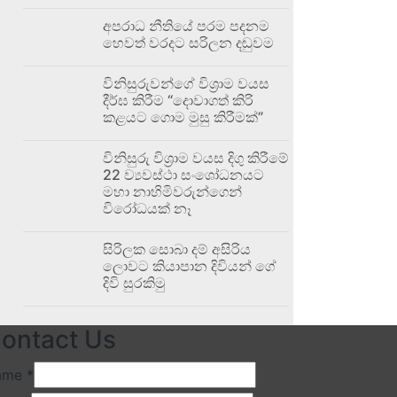
අපරාධ නීතියේ පරම පදනම
හෙවත් වරදට සරිලන දඬුවම
විනිසුරුවන්ගේ විශ්‍රාම වයස
දීර්ඝ කිරීම “දොවාගත් කිරි
කළයට ගොම මුසු කිරීමක්”
විනිසුරු විශ්‍රාම වයස දිගු කිරීමේ
22 ව්‍යවස්ථා සංශෝධනයට
මහා නාහිමිවරුන්ගෙන්
විරෝධයක් නෑ
සිරිලක සොබා දම් අසිරිය
ලොවට කියාපාන දිවියන් ගේ
දිවි සුරකිමු
ontact Us
ame
*