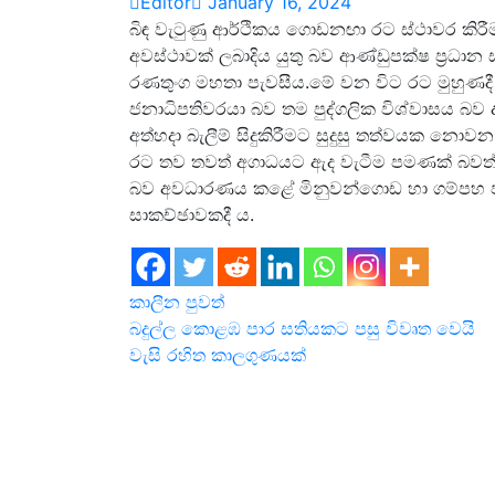
Editor
January 16, 2024
බිඳ වැටුණු ආර්ථිකය ගොඩනඟා රට ස්ථාවර කිරීම
අවස්ථාවක් ලබාදිය යුතු බව ආණ්ඩුපක්ෂ ප්‍රධාන 
රණතුංග මහතා පැවසීය.මේ වන විට රට මුහුණදී ති
ජනාධිපතිවරයා බව තම පුද්ගලික විශ්වාසය බව
අත්හදා බැලීම් සිදුකිරීමට සුදුසු තත්වයක නොවන 
රට තව තවත් අගාධයට ඇද වැටීම පමණක් බවත් ඇ
බව අවධාරණය කළේ මිනුවන්ගොඩ හා ගම්පහ ප
සාකච්ඡාවකදී ය.
කාලීන පුවත්
Post
බදුල්ල කොළඹ පාර සතියකට පසු විවෘත වෙයි
වැසි රහිත කාලගුණයක්
navigation