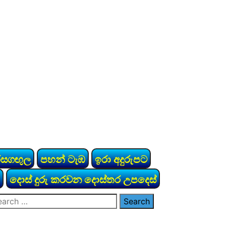
රසගඟුල
පහන් ටැඹ
ඉරා අදුරුපට
දොස් දුරු කරවන දොස්තර උපදෙස්
arch
: