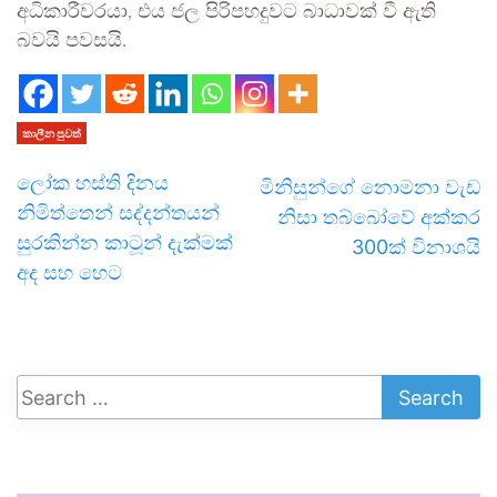
අධිකාරීවරයා, එය ජල පිරිපහදුවට බාධාවක් වී ඇති
බවයි පවසයි.
කාලීන පුවත්
ලෝක හස්ති දිනය
මිනිසුන්ගේ නොමනා වැඩ
නිමිත්තෙන් සද්දන්තයන්
නිසා තබ්බෝවේ අක්කර
සුරකින්න කාටූන් දැක්මක්
300ක් විනාශයි
අද සහ හෙට