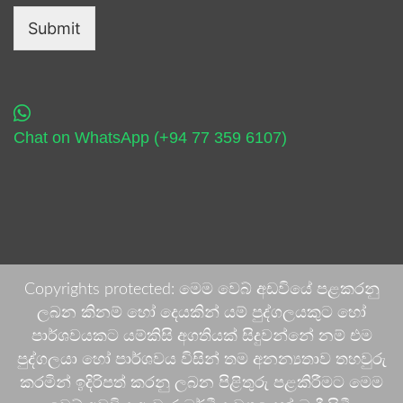
Submit
Chat on WhatsApp (+94 77 359 6107)
Copyrights protected: මෙම වෙබ් අඩවියේ පළකරනු
ලබන කිනම් හෝ දෙයකින් යම් පුද්ගලයකුට හෝ
පාර්ශවයකට යම්කිසි අගතියක් සිදුවන්නේ නම් එම
පුද්ගලයා හෝ පාර්ශවය විසින් තම අනන්‍යතාව තහවුරු
කරමින් ඉදිරිපත් කරනු ලබන පිළිතුරු පළකිරීමට මෙම