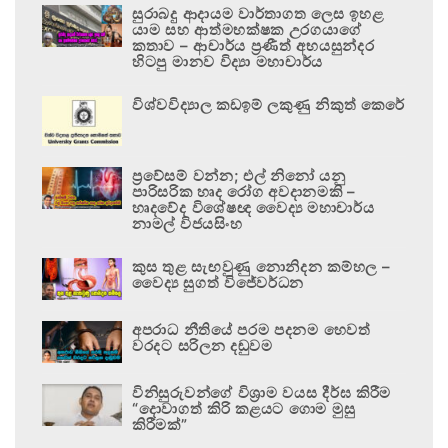
සුරාබදු ආදායම වාර්තාගත ලෙස ඉහළ
යාම සහ ආත්මභක්ෂක උරගයාගේ
කතාව – ආචාර්ය ප්‍රණීත් අභයසුන්දර
හිටපු මානව විද්‍යා මහාචාර්ය
විශ්වවිද්‍යාල කඩඉම් ලකුණු නිකුත් කෙරේ
ප්‍රවේසම් වන්න; එල් නිනෝ යනු
පාරිසරික හෘද රෝග අවදානමකි –
හෘදවේද විශේෂඥ වෛද්‍ය මහාචාර්ය
නාමල් විජයසිංහ
කුස තුළ සැඟවුණු නොනිදන කම්හල –
වෛද්‍ය සුගත් විජේවර්ධන
අපරාධ නීතියේ පරම පදනම හෙවත්
වරදට සරිලන දඬුවම
විනිසුරුවන්ගේ විශ්‍රාම වයස දීර්ඝ කිරීම
“දොවාගත් කිරි කළයට ගොම මුසු
කිරීමක්”