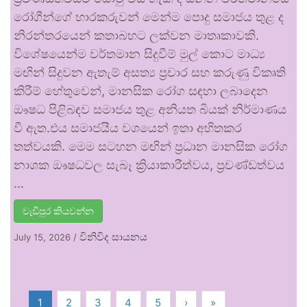
රෝගීන්ගේ භාරකරුවන් මෙන්ම පොදු සමාජය තුළ ද
නිරන්තරයෙන් කතාබහට ලක්වන මාතෘකාවකි.
විශේෂයෙන්ම වර්තමාන සිදුවීම් මුල් කොට මාධ්‍ය
මඟින් සිදුවන ඇතැම් අසත්‍ය ප්‍රචාර සහ කරුණු විකෘති
කිරීම් හේතුවෙන්, මානසික රෝග සඳහා ලබාදෙන
ඖෂධ පිළිබඳව සමාජය තුළ අනියත බියක් නිර්මාණය
වී ඇත.එය සමාජයීය වශයෙන් ඉතා අහිතකර
තත්වයකි. මෙම සටහන මඟින් ප්‍රධාන මානසික රෝග
නාශක ඖෂධවල සැබෑ ක්‍රියාකාරීත්වය, ප්‍රචණ්ඩත්වය
…
වැඩිපුර කියවන්න
විනිවිද සායනය
July 15, 2026
/
1
2
3
4
5
›
»