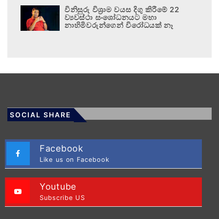
විනිසුරු විශ්‍රාම වයස දිගු කිරීමේ 22
ව්‍යවස්ථා සංශෝධනයට මහා
නාහිමිවරුන්ගෙන් විරෝධයක් නෑ
SOCIAL SHARE
Facebook
Like us on Facebook
Youtube
Subscribe US