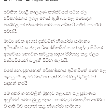
පවතින වියළි කාලගුණ තත්ත්වයත් සමඟ ජල
පරිභෝජනය ඉහළ ගොස් ඇති බව ජල සම්පාදන
මණ්ඩලයේ නියෝජ්‍ය සාමාන්‍ය අධිකාරී අජිත් පෙරේරා
පවසයි.
මාධ්‍ය වෙත අදහස් දක්වමින් නියෝජ්‍ය සාමාන්‍ය
අධිකාරීවරයා ජල පාරිභෝගිකයින්ගෙන් ඉල්ලා සිටියේ
අත්‍යවශ්‍ය නොවන කටයුතු සඳහා පිරිපහදු කළ ජලය
පාවිච්චියෙන් වැළකී සිටින ලෙසයි.
එසේ නොවුනහොත් පරිභෝජනය අධිකවීමත් සමඟ ජල
සැපයුමේ ගැටළු මතුවිය හැකි බවයි ඔහු වැඩිදුරටත්
සඳහන් කරයි.
මේ අතර ගංඟාවලින් මුහුදට ගලායන ජල ප්‍රමාණය
අඩුවීමත් සමඟ මුහුදු ජලය ගංඟාවලට එකතුවීම ආරම්භ
වී ඇති බව සඳහන් කළ නියෝජ්‍ය සාමාන්‍ය