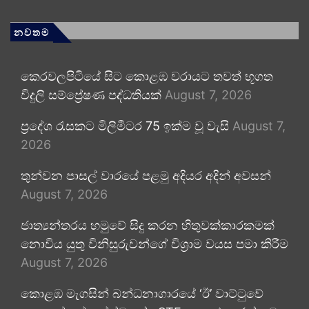
නවතම
කෙරවලපිටියේ සිට කොළඹ වරායට තවත් භූගත
විදුලි සම්ප්‍රේෂණ පද්ධතියක්
August 7, 2026
ප්‍රදේශ රැසකට මිලිමීටර 75 ඉක්ම වූ වැසි
August 7,
2026
තුන්වන පාසල් වාරයේ පළමු අදියර අදින් අවසන්
August 7, 2026
ජාත්‍යන්තරය හමුවේ සිදු කරන හිතුවක්කාරකමක්
නොවිය යුතු විනිසුරුවන්ගේ විශ්‍රාම වයස පමා කිරීම
August 7, 2026
කොළඹ මැගසින් බන්ධනාගාරයේ ‘ඊ’ වාට්ටුවේ