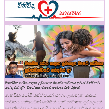
මානසික රෝග සඳහා ලබාදෙන ඖෂධ භාවිතය ප්‍රචණ්ඩත්වයට
හේතුවක් ද?- විශේෂඥ මනෝ වෛද්‍ය රූමි රූබන්
මානසික රෝගී තත්ත්වයන් සඳහා ලබාදෙන ඖෂධ
භාවිතය හේතුවෙන් රෝගීන් හෝ සාමාන්‍ය පුද්ගලයන්
ප්‍රචණ්ඩත්වයට යොමු විය හැකි ද යන්න වර්තමානයේ