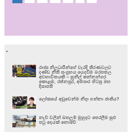
.
රාජ්‍ය නිලධාරීන්ගේ වැරදි තීරණවලට
දණ්ඩ නීති සංග්‍රහය යෙදවීම බරපතල
අවභාවිතයකි – සුනිල් කන්නන්ගර
කොළඹ, රත්නපුර, අම්පාර හිටපු මහ
දිසාපති
ලෝකයේ අඩුවෙන්ම නිදා ගන්නා ජාතිය?
නැව් වලින් බහලුම් මුහුදට පෙරලීම සුළු
පටු දෙයක් නොවේ