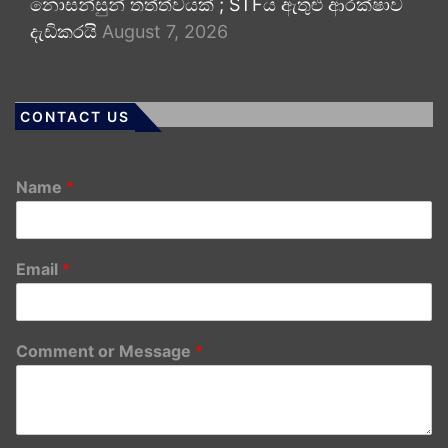
නොසන්සුන් තත්ත්වයක් ; STFය ඇතුළු ආරක්ෂාව
දැඩිකරයි
August 7, 2026
CONTACT US
Name
*
Email
*
Comment or Message
*