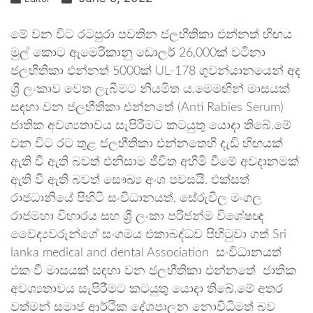
මේ වන විට රටපුරා පවතින ජලභීතිකා එන්නත් හිඟය
මුල් කොට ඇමෙරිකානු ඩොලර් 26,000ක් වටිනා
ජලභීතිකා එන්නත් 5000ක් UL-178 ගුවන්යානයෙන් අද
ශ්‍රී ලංකාව වෙත ලැබීමට නියමිත ය.මෙමඟින් මාසයක්
සඳහා වන ජලභීතිකා එන්නතේ (Anti Rabies Serum)
ජාතික අවශ්‍යතාවය සැපිරීමට කටයුතු යොදා තිබේ.මේ
වන විට රට තුළ ජලභීතිකා එන්නතෙහි දැඩි හිඟයක්
ඇති වී ඇති බවත් එනිසාම ජීවිත අහිමි වීමේ අවදානමක්
ඇති වී ඇති බවත් සෞඛ්‍ය අංශ පවසයි. එක්සත්
රාජධානියේ පිහිටි සංවිධානයත්, සේරුවිල මංගල
රාජමහා විහාරය සහ ශ්‍රී ලංකා පරිජන්ම විශේෂඥ
වෛද්‍යවරුන්ගේ සංගමය එකාබද්ධව පිහිටුවා ගත් Sri
lanka medical and dental Association සංවිධානයත්
එක වී මාසයක් සඳහා වන ජලභීතිකා එන්නතේ ජාතික
අවශ්‍යතාවය සැපිරීමට කටයුතු යොදා තිබේ.මේ අතර
වත්මන් සමාජ ආර්ථික දේශපාලන නොවිධිමත් බව