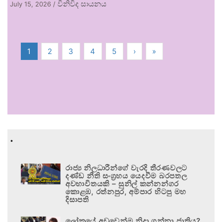
විනිවිද සායනය
July 15, 2026
/
1
2
3
4
5
›
»
.
රාජ්‍ය නිලධාරීන්ගේ වැරදි තීරණවලට
දණ්ඩ නීති සංග්‍රහය යෙදවීම බරපතල
අවභාවිතයකි – සුනිල් කන්නන්ගර
කොළඹ, රත්නපුර, අම්පාර හිටපු මහ
දිසාපති
ලෝකයේ අඩුවෙන්ම නිදා ගන්නා ජාතිය?