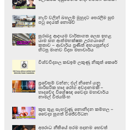
නැව් වලින් බහලුම් මුහුදට පෙරලීම සුළු
පටු දෙයක් නොවේ
සුරාබදු ආදායම වාර්තාගත ලෙස ඉහළ
යාම සහ ආත්මභක්ෂක උරගයාගේ
කතාව – ආචාර්ය ප්‍රණීත් අභයසුන්දර
හිටපු මානව විද්‍යා මහාචාර්ය
විශ්වවිද්‍යාල කඩඉම් ලකුණු නිකුත් කෙරේ
ප්‍රවේසම් වන්න; එල් නිනෝ යනු
පාරිසරික හෘද රෝග අවදානමකි –
හෘදවේද විශේෂඥ වෛද්‍ය මහාචාර්ය
නාමල් විජයසිංහ
කුස තුළ සැඟවුණු නොනිදන කම්හල –
වෛද්‍ය සුගත් විජේවර්ධන
අපරාධ නීතියේ පරම පදනම හෙවත්