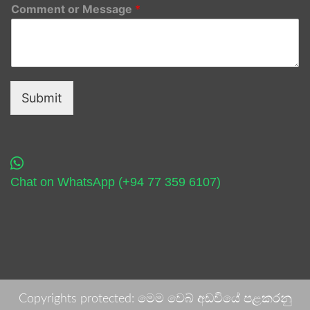
Comment or Message
*
Submit
Chat on WhatsApp (+94 77 359 6107)
Copyrights protected: මෙම වෙබ් අඩවියේ පළකරනු