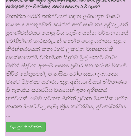
මානසික රෝග සඳහා ලබාදෙන ඖෂධ භාවිතය ප්‍රචණ්ඩත්වයට
හේතුවක් ද?- විශේෂඥ මනෝ වෛද්‍ය රූමි රූබන්
මානසික රෝගී තත්ත්වයන් සඳහා ලබාදෙන ඖෂධ
භාවිතය හේතුවෙන් රෝගීන් හෝ සාමාන්‍ය පුද්ගලයන්
ප්‍රචණ්ඩත්වයට යොමු විය හැකි ද යන්න වර්තමානයේ
රෝගීන්ගේ භාරකරුවන් මෙන්ම පොදු සමාජය තුළ ද
නිරන්තරයෙන් කතාබහට ලක්වන මාතෘකාවකි.
විශේෂයෙන්ම වර්තමාන සිදුවීම් මුල් කොට මාධ්‍ය
මඟින් සිදුවන ඇතැම් අසත්‍ය ප්‍රචාර සහ කරුණු විකෘති
කිරීම් හේතුවෙන්, මානසික රෝග සඳහා ලබාදෙන
ඖෂධ පිළිබඳව සමාජය තුළ අනියත බියක් නිර්මාණය
වී ඇත.එය සමාජයීය වශයෙන් ඉතා අහිතකර
තත්වයකි. මෙම සටහන මඟින් ප්‍රධාන මානසික රෝග
නාශක ඖෂධවල සැබෑ ක්‍රියාකාරීත්වය, ප්‍රචණ්ඩත්වය
…
වැඩිපුර කියවන්න