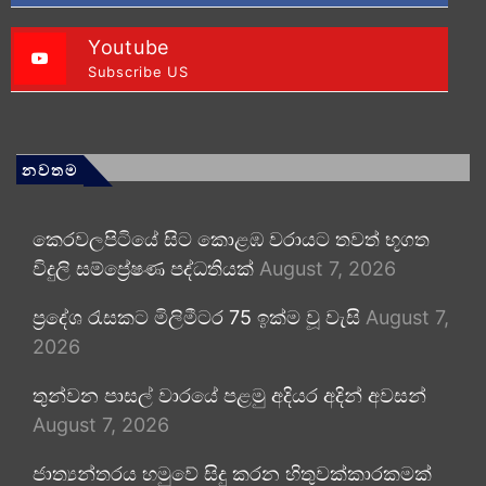
Youtube
Subscribe US
නවතම
කෙරවලපිටියේ සිට කොළඹ වරායට තවත් භූගත
විදුලි සම්ප්‍රේෂණ පද්ධතියක්
August 7, 2026
ප්‍රදේශ රැසකට මිලිමීටර 75 ඉක්ම වූ වැසි
August 7,
2026
තුන්වන පාසල් වාරයේ පළමු අදියර අදින් අවසන්
August 7, 2026
ජාත්‍යන්තරය හමුවේ සිදු කරන හිතුවක්කාරකමක්