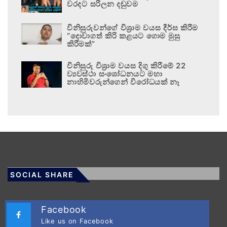
වරදට සරිලන දඬුවම
විනිසුරුවන්ගේ විශ්‍රාම වයස දීර්ඝ කිරීම
“දොවාගත් කිරි කළයට ගොම මුසු
කිරීමක්”
විනිසුරු විශ්‍රාම වයස දිගු කිරීමේ 22
ව්‍යවස්ථා සංශෝධනයට මහා
නාහිමිවරුන්ගෙන් විරෝධයක් නෑ
SOCIAL SHARE
Facebook
Like us on Facebook