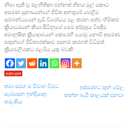
නිසා ඇති වූ ජලභීතිකා එන්නත් හිඟය මුල් කොට
අසරණ සුනඛයන්ගේ ජීවිත අනතුරේ හෙළීම
සම්බන්ධයෙන් දැඩි විරෝධය පළ කරන සත්ව හිමිකම්
ක්‍රියාධරයන් කියා සිටිනුයේ මෙම අර්බුදය විසඳීම
අමානුෂික ක්‍රියාදාමයන් කෙරෙහි යොමු නොවී අසරණ
සතුන්ගේ ජීවිතාරක්ෂාව පදනම් කරගත් විධිමත්
ක්‍රියාවලියකට එළඹිය යුතු බවකි.
කාලීන පුවත්
තමා සමග ම විවාහ වීමට
ඉස්සරහට තුන් වේල
සැරසෙන ඉන්දියානු
කන්න බැරි කාලයක් එනවා
තරුණිය