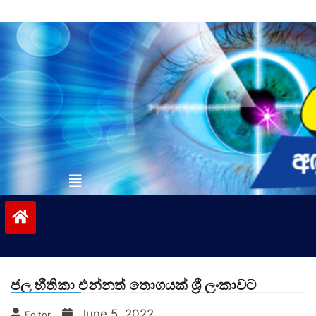
Skip
to
content
vinivida.lk
ජල භීතිකා එන්නත් තොගයක් ශ්‍රී ලංකාවට
June 5, 2022
Editor