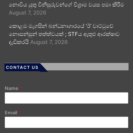
නොවිය යුතු විනිසුරුවන්ගේ විශ්‍රාම වයස පමා කිරීම
August 7, 2026
කොළඹ මැගසින් බන්ධනාගාරයේ ‘ඊ’ වාට්ටුවේ
නොසන්සුන් තත්ත්වයක් ; STFය ඇතුළු ආරක්ෂාව
දැඩිකරයි
August 7, 2026
CONTACT US
Name
*
Email
*