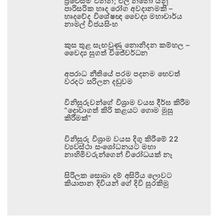
ප්‍රවේසම් වන්න; එල් නිනෝ යනු
පාරිසරික හෘද රෝග අවදානමකි –
හෘදවේද විශේෂඥ වෛද්‍ය මහාචාර්ය
නාමල් විජයසිංහ
කුස තුළ සැඟවුණු නොනිදන කම්හල –
වෛද්‍ය සුගත් විජේවර්ධන
අපරාධ නීතියේ පරම පදනම හෙවත්
වරදට සරිලන දඬුවම
විනිසුරුවන්ගේ විශ්‍රාම වයස දීර්ඝ කිරීම
“දොවාගත් කිරි කළයට ගොම මුසු
කිරීමක්”
විනිසුරු විශ්‍රාම වයස දිගු කිරීමේ 22
ව්‍යවස්ථා සංශෝධනයට මහා
නාහිමිවරුන්ගෙන් විරෝධයක් නෑ
සිරිලක සොබා දම් අසිරිය ලොවට
කියාපාන දිවියන් ගේ දිවි සුරකිමු