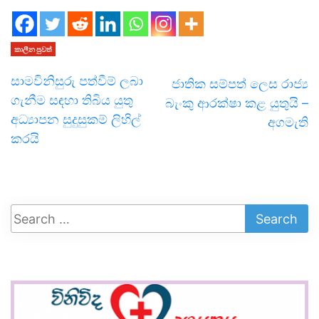
කාලීන පුවත්
සාමවිනිසුරු පත්වීම් ලබා
ජාතික සම්පත් ලෙස රාජ්‍ය
ගැනීම සඳහා තිබිය යුතු
බැංකු ආරක්ෂා කළ යුතුයි –
අධ්‍යාපන සුදුසුකම් ලිහිල්
අගමැති
කරයි