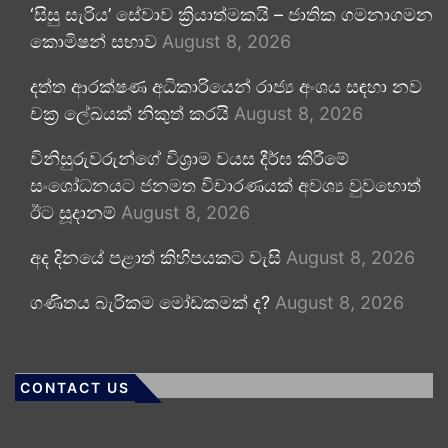
‘සිසු සැරිය’ සේවාව ක්‍රියාත්මකයි – ජාතික ගමනාගමන
කොමිෂන් සභාව
August 8, 2026
දත්ත ආරක්ෂණ අධිකාරියෙන් රාජ්‍ය අංශය සඳහා නව
චක්‍ර ලේඛයක් නිකුත් කරයි
August 8, 2026
විනිසුරුවරුන්ගේ විශ්‍රාම වයස දීර්ඝ කිරීමේ
සංශෝධනයට ජනමත විචාරණයක් අවශ්‍ය වුවහොත්
ඊට සූදානම්
August 8, 2026
අද දිනයේ පළාත් කිහිපයකට වැසි
August 8, 2026
ගණිතය බැරිකම මෝඩකමක් ද?
August 8, 2026
CONTACT US