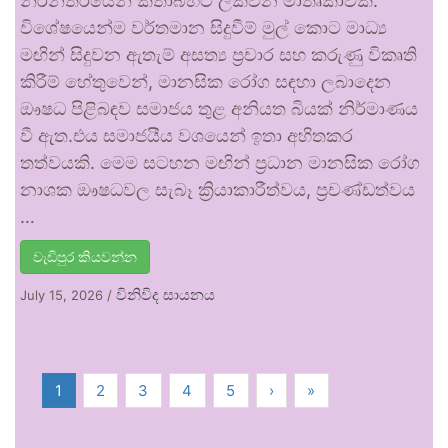
නිරන්තරයෙන් කතාබහට ලක්වන මාතෘකාවකි.
විශේෂයෙන්ම වර්තමාන සිදුවීම් මුල් කොට මාධ්‍ය
මඟින් සිදුවන ඇතැම් අසත්‍ය ප්‍රචාර සහ කරුණු විකෘති
කිරීම් හේතුවෙන්, මානසික රෝග සඳහා ලබාදෙන
ඖෂධ පිළිබඳව සමාජය තුළ අනියත බියක් නිර්මාණය
වී ඇත.එය සමාජයීය වශයෙන් ඉතා අහිතකර
තත්වයකි. මෙම සටහන මඟින් ප්‍රධාන මානසික රෝග
නාශක ඖෂධවල සැබෑ ක්‍රියාකාරීත්වය, ප්‍රචණ්ඩත්වය
…
වැඩිපුර කියවන්න
විනිවිද සායනය
July 15, 2026
/
1
2
3
4
5
›
»