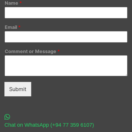
Name
*
Email
*
Comment or Message
*
Submit
Chat on WhatsApp (+94 77 359 6107)