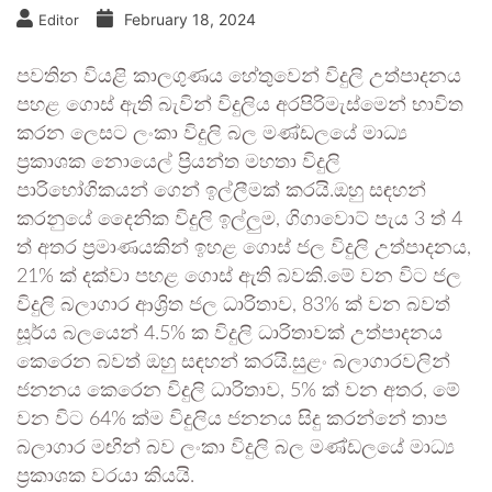
February 18, 2024
Editor
පවතින වියළි කාලගුණය හේතුවෙන් විදුලි උත්පාදනය
පහළ ගොස් ඇති බැවින් විදුලිය අරපිරිමැස්මෙන් භාවිත
කරන ලෙසට ලංකා විදුලි බල මණ්ඩලයේ මාධ්‍ය
ප්‍රකාශක නොයෙල් ප්‍රියන්ත මහතා විදුලි
පාරිභෝගිකයන් ගෙන් ඉල්ලීමක් කරයි.ඔහු සඳහන්
කරනුයේ දෛනික විදුලි ඉල්ලුම, ගිගාවොට් පැය 3 ත් 4
ත් අතර ප්‍රමාණයකින් ඉහළ ගොස් ජල විදුලි උත්පාදනය,
21% ක් දක්වා පහළ ගොස් ඇති බවකි.මේ වන විට ජල
විදුලි බලාගාර ආශ්‍රිත ජල ධාරිතාව, 83% ක් වන බවත්
සූර්ය බලයෙන් 4.5% ක විදුලි ධාරිතාවක් උත්පාදනය
කෙරෙන බවත් ඔහු සඳහන් කරයි.සුළං බලාගාරවලින්
ජනනය කෙරෙන විදුලි ධාරිතාව, 5% ක් වන අතර, මේ
වන විට 64% ක්ම විදුලිය ජනනය සිදු කරන්නේ තාප
බලාගාර මඟින් බව ලංකා විදුලි බල මණ්ඩලයේ මාධ්‍ය
ප්‍රකාශක වරයා කියයි.