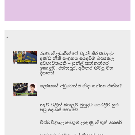
.
රාජ්‍ය නිලධාරීන්ගේ වැරදි තීරණවලට
දණ්ඩ නීති සංග්‍රහය යෙදවීම බරපතල
අවභාවිතයකි – සුනිල් කන්නන්ගර
කොළඹ, රත්නපුර, අම්පාර හිටපු මහ
දිසාපති
ලෝකයේ අඩුවෙන්ම නිදා ගන්නා ජාතිය?
නැව් වලින් බහලුම් මුහුදට පෙරලීම සුළු
පටු දෙයක් නොවේ
විශ්වවිද්‍යාල කඩඉම් ලකුණු නිකුත් කෙරේ