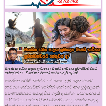
මානසික රෝග සඳහා ලබාදෙන ඖෂධ භාවිතය ප්‍රචණ්ඩත්වයට
හේතුවක් ද?- විශේෂඥ මනෝ වෛද්‍ය රූමි රූබන්
මානසික රෝගී තත්ත්වයන් සඳහා ලබාදෙන ඖෂධ
භාවිතය හේතුවෙන් රෝගීන් හෝ සාමාන්‍ය පුද්ගලයන්
ප්‍රචණ්ඩත්වයට යොමු විය හැකි ද යන්න වර්තමානයේ
රෝගීන්ගේ භාරකරුවන් මෙන්ම පොදු සමාජය තුළ ද