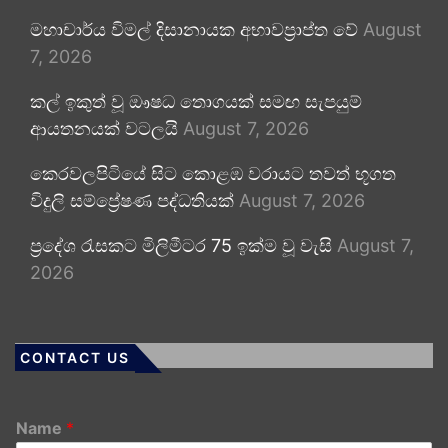
මහාචාර්ය විමල් දිසානායක අභාවප්‍රාප්ත වේ
August
7, 2026
කල් ඉකුත් වූ ඖෂධ තොගයක් සමඟ සැපයුම්
ආයතනයක් වටලයි
August 7, 2026
කෙරවලපිටියේ සිට කොළඹ වරායට තවත් භූගත
විදුලි සම්ප්‍රේෂණ පද්ධතියක්
August 7, 2026
ප්‍රදේශ රැසකට මිලිමීටර 75 ඉක්ම වූ වැසි
August 7,
2026
CONTACT US
Name
*