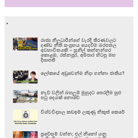
.
රාජ්‍ය නිලධාරීන්ගේ වැරදි තීරණවලට
දණ්ඩ නීති සංග්‍රහය යෙදවීම බරපතල
අවභාවිතයකි – සුනිල් කන්නන්ගර
කොළඹ, රත්නපුර, අම්පාර හිටපු මහ
දිසාපති
ලෝකයේ අඩුවෙන්ම නිදා ගන්නා ජාතිය?
නැව් වලින් බහලුම් මුහුදට පෙරලීම සුළු
පටු දෙයක් නොවේ
විශ්වවිද්‍යාල කඩඉම් ලකුණු නිකුත් කෙරේ
ප්‍රවේසම් වන්න; එල් නිනෝ යනු