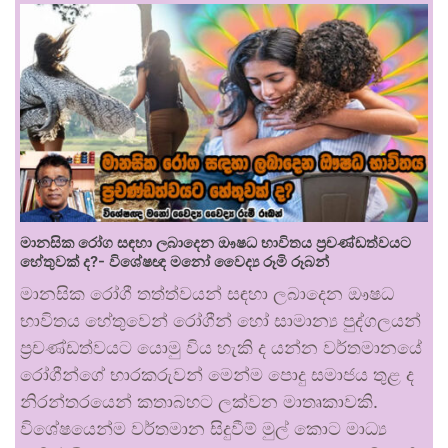
මානසික රෝග සඳහා ලබාදෙන ඖෂධ භාවිතය ප්‍රචණ්ඩත්වයට
හේතුවක් ද?- විශේෂඥ මනෝ වෛද්‍ය රූමි රූබන්
මානසික රෝගී තත්ත්වයන් සඳහා ලබාදෙන ඖෂධ
භාවිතය හේතුවෙන් රෝගීන් හෝ සාමාන්‍ය පුද්ගලයන්
ප්‍රචණ්ඩත්වයට යොමු විය හැකි ද යන්න වර්තමානයේ
රෝගීන්ගේ භාරකරුවන් මෙන්ම පොදු සමාජය තුළ ද
නිරන්තරයෙන් කතාබහට ලක්වන මාතෘකාවකි.
විශේෂයෙන්ම වර්තමාන සිදුවීම් මුල් කොට මාධ්‍ය