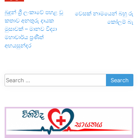
බුදුන් ශ්‍රී ලංකාවේ පහළ වූ
වෙසක් නාමයෙන් බහු රූ
කතාව අනතුරු දායක
කෝලම් බෑ
මුසාවක් – මානව විද්‍යා
මහාචාර්ය ප්‍රණීත්
අභයසුන්දර