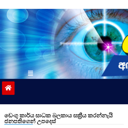
Skip
to
content
vinivida.lk
ඩෙංගු කාර්ය සාධක බලකාය සක්‍රීය කරන්නැයි
ජනපතිගෙන් උපදෙස්