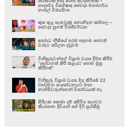
පාරිසරික හෘද රෝග අවදානමකි –
හෘදවේද විශේෂඥ වෛද්‍ය මහාචාර්ය
නාමල් විජයසිංහ
කුස තුළ සැඟවුණු නොනිදන කම්හල –
වෛද්‍ය සුගත් විජේවර්ධන
අපරාධ නීතියේ පරම පදනම හෙවත්
වරදට සරිලන දඬුවම
විනිසුරුවන්ගේ විශ්‍රාම වයස දීර්ඝ කිරීම
“දොවාගත් කිරි කළයට ගොම මුසු
කිරීමක්”
විනිසුරු විශ්‍රාම වයස දිගු කිරීමේ 22
ව්‍යවස්ථා සංශෝධනයට මහා
නාහිමිවරුන්ගෙන් විරෝධයක් නෑ
සිරිලක සොබා දම් අසිරිය ලොවට
කියාපාන දිවියන් ගේ දිවි සුරකිමු