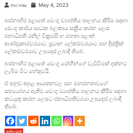
May 4, 2023
Vini Vida
බස්නාහිර පළාතේ ඩෙංගු ව්‍යාප්තිය පාලනය කිරීම සඳහා
ඩෙංගු කාර්ය සාධක බලකාය සක්‍රීය කරන ලෙස
ජනාධිපති රනිල් වික්‍රමසිංහ මහතා පළාත්
ආණ්ඩුකාරවරයාට, ප්‍රධාන ලේකම්වරයාට සහ දිස්ත්‍රික්
ලේකම්වරයාට උපදෙස් ලබාදී තිබේ.
බස්නාහිර පළාතේ ඩෙංගු රෝගීන්ගේ වැඩිවීමක් දක්නට
ලැබීම මීට හේතුවයි.
ඒ අනුව අදාළ ආයතනවල සහ මහජනතාවගේ
සහයෝගය ඇතිව ඩෙංගු ව්‍යාප්තිය පාලනය කිරීම සඳහා
කටයුතු කරන ලෙසට ජනාධිපතිවරයා උපදෙස් ලබාදී
තිබේ.
කාලීන පුවත්