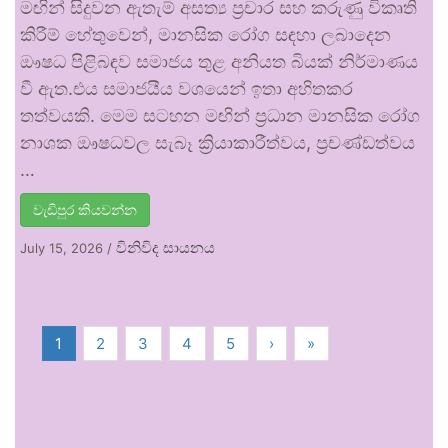
මඟින් සිදුවන ඇතැම් අසත්‍ය ප්‍රචාර සහ කරුණු විකෘති
කිරීම් හේතුවෙන්, මානසික රෝග සඳහා ලබාදෙන
ඖෂධ පිළිබඳව සමාජය තුළ අනියත බියක් නිර්මාණය
වී ඇත.එය සමාජයීය වශයෙන් ඉතා අහිතකර
තත්වයකි. මෙම සටහන මඟින් ප්‍රධාන මානසික රෝග
නාශක ඖෂධවල සැබෑ ක්‍රියාකාරීත්වය, ප්‍රචණ්ඩත්වය
…
වැඩිපුර කියවන්න
විනිවිද සායනය
July 15, 2026
/
1
2
3
4
5
›
»