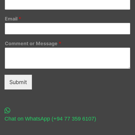
Email
*
Comment or Message
*
Submit
Chat on WhatsApp (+94 77 359 6107)