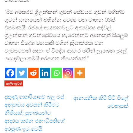
වාහනයක්.”
“ඊට අමතරව ශ්‍රීලන්කන් ගුවන් සේවයට ගුවන් මගීන්ට
ගුවන් යානයෙන් බහින්න අවශ්‍ය වන වාහන 03ක්
එපමණයි. රජයේ ආයතනවලට අත්‍යවශ්‍ය දේවල්.
ශ්‍රීලන්කන් ගුවන්සේවයේ හැරෙන්නට අනෙකුත් සියලුම
වාහන විදේශ ව්‍යාපෘති මගින් ක්‍රියාත්මක වන
වැඩසටහන් සඳහා ඒ විදේශ ආධාර මගින් ලැබෙන මුදල්
යොදවලා තමයි අරගෙන තියෙන්නේ.”
කාලීන පුවත්
දකුණු කොරියාවේ බලු මස්
ආනයනික කිරි පිටි මිලේ
අනුභවය අවසන් කිරීමට
වෙනසක්
නීතියක්; සුනඛයන්ට
ආදරය කරන ජනාධිපතිගේ
අරමුණ ඉටු වෙයි