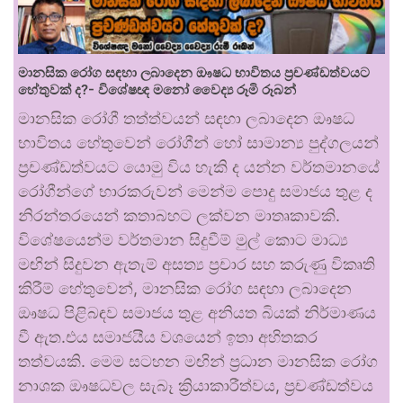
මානසික රෝග සඳහා ලබාදෙන ඖෂධ භාවිතය ප්‍රචණ්ඩත්වයට
හේතුවක් ද?- විශේෂඥ මනෝ වෛද්‍ය රූමි රූබන්
මානසික රෝගී තත්ත්වයන් සඳහා ලබාදෙන ඖෂධ
භාවිතය හේතුවෙන් රෝගීන් හෝ සාමාන්‍ය පුද්ගලයන්
ප්‍රචණ්ඩත්වයට යොමු විය හැකි ද යන්න වර්තමානයේ
රෝගීන්ගේ භාරකරුවන් මෙන්ම පොදු සමාජය තුළ ද
නිරන්තරයෙන් කතාබහට ලක්වන මාතෘකාවකි.
විශේෂයෙන්ම වර්තමාන සිදුවීම් මුල් කොට මාධ්‍ය
මඟින් සිදුවන ඇතැම් අසත්‍ය ප්‍රචාර සහ කරුණු විකෘති
කිරීම් හේතුවෙන්, මානසික රෝග සඳහා ලබාදෙන
ඖෂධ පිළිබඳව සමාජය තුළ අනියත බියක් නිර්මාණය
වී ඇත.එය සමාජයීය වශයෙන් ඉතා අහිතකර
තත්වයකි. මෙම සටහන මඟින් ප්‍රධාන මානසික රෝග
නාශක ඖෂධවල සැබෑ ක්‍රියාකාරීත්වය, ප්‍රචණ්ඩත්වය