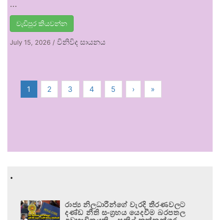
…
වැඩිපුර කියවන්න
විනිවිද සායනය
July 15, 2026
/
1
2
3
4
5
›
»
.
රාජ්‍ය නිලධාරීන්ගේ වැරදි තීරණවලට
දණ්ඩ නීති සංග්‍රහය යෙදවීම බරපතල