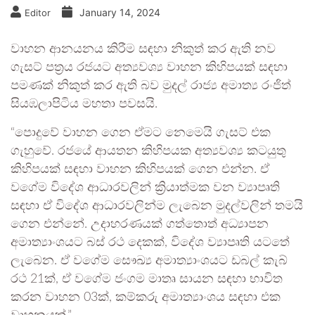
January 14, 2024
Editor
වාහන ආනයනය කිරීම සඳහා නිකුත් කර ඇති නව
ගැසට් පත්‍රය රජයට අත්‍යවශ්‍ය වාහන කිහිපයක් සඳහා
පමණක් නිකුත් කර ඇති බව මුදල් රාජ්‍ය අමාත්‍ය රංජිත්
සියඹලාපිටිය මහතා පවසයි.
“පොදුවේ වාහන ගෙන ඒමට නෙමෙයි ගැසට් එක
ගැහුවේ. රජයේ ආයතන කිහිපයක අත්‍යවශ්‍ය කටයුතු
කිහිපයක් සඳහා වාහන කිහිපයක් ගෙන එන්න. ඒ
වගේම විදේශ ආධාරවලින් ක්‍රියාත්මක වන ව්‍යාපෘති
සඳහා ඒ විදේශ ආධාරවලින්ම ලැබෙන මුදල්වලින් තමයි
ගෙන එන්නේ. උදාහරණයක් ගත්තොත් අධ්‍යාපන
අමාත්‍යාංශයට බස් රථ දෙකක්, විදේශ ව්‍යාපෘති යටතේ
ලැබෙන. ඒ වගේම සෞඛ්‍ය අමාත්‍යාංශයට ඩබල් කැබ්
රථ 21ක්, ඒ වගේම ජංගම මාතෘ සායන සඳහා භාවිත
කරන වාහන 03ක්, කම්කරු අමාත්‍යාංශය සඳහා එක