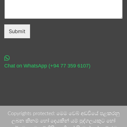
Submit
Chat on WhatsApp (+94 77 359 6107)
Copyrights protected: මෙම වෙබ් අඩවියේ පළකරනු
ලබන කිනම් හෝ දෙයකින් යම් පුද්ගලයකුට හෝ