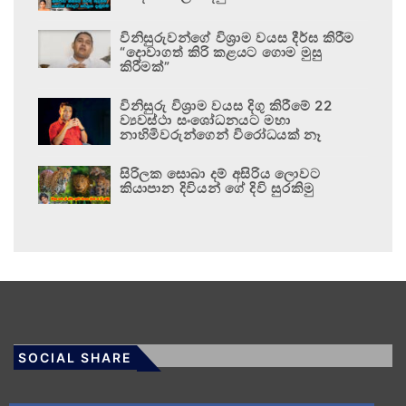
විනිසුරුවන්ගේ විශ්‍රාම වයස දීර්ඝ කිරීම
“දොවාගත් කිරි කළයට ගොම මුසු
කිරීමක්”
විනිසුරු විශ්‍රාම වයස දිගු කිරීමේ 22
ව්‍යවස්ථා සංශෝධනයට මහා
නාහිමිවරුන්ගෙන් විරෝධයක් නෑ
සිරිලක සොබා දම් අසිරිය ලොවට
කියාපාන දිවියන් ගේ දිවි සුරකිමු
SOCIAL SHARE