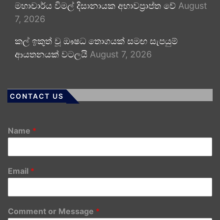
මහාචාර්ය විමල් දිසානායක අභාවප්‍රාප්ත වේ
August
7, 2026
කල් ඉකුත් වූ ඖෂධ තොගයක් සමඟ සැපයුම්
ආයතනයක් වටලයි
August 7, 2026
CONTACT US
Name
*
Email
*
Comment or Message
*