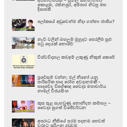
අවභාවිතයකි – සුනිල් කන්නන්ගර
කොළඹ, රත්නපුර, අම්පාර හිටපු මහ
දිසාපති
ලෝකයේ අඩුවෙන්ම නිදා ගන්නා ජාතිය?
නැව් වලින් බහලුම් මුහුදට පෙරලීම සුළු
පටු දෙයක් නොවේ
විශ්වවිද්‍යාල කඩඉම් ලකුණු නිකුත් කෙරේ
ප්‍රවේසම් වන්න; එල් නිනෝ යනු
පාරිසරික හෘද රෝග අවදානමකි –
හෘදවේද විශේෂඥ වෛද්‍ය මහාචාර්ය
නාමල් විජයසිංහ
කුස තුළ සැඟවුණු නොනිදන කම්හල –
වෛද්‍ය සුගත් විජේවර්ධන
අපරාධ නීතියේ පරම පදනම හෙවත්
වරදට සරිලන දඬුවම