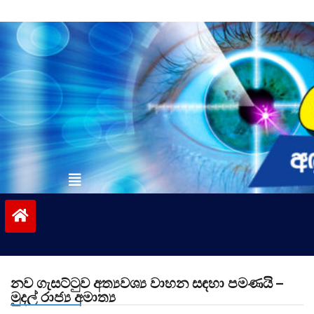
Skip
to
content
vinivida.lk
නව ගැසට්ටුව අත්‍යවශ්‍ය වාහන සඳහා පමණයි –
මුදල් රාජ්‍ය අමාත්‍ය