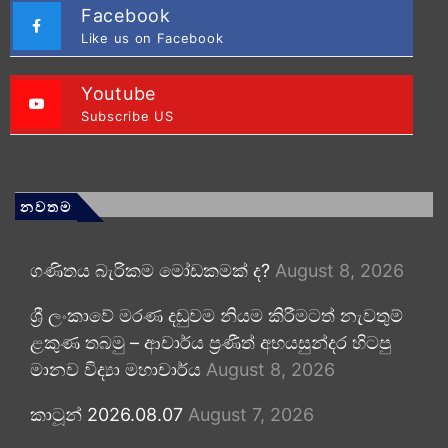
Facebook
Like us on Facebook
Youtube
Subscribe US
නවතම
ගණිතය බැරිකම මෝඩකමක් ද?
August 8, 2026
ශ්‍රී ලංකාවේ මරණ දඬුවම නියම කිරීමටත් නැවතුම්
ළකුණ තබමු – ආචාර්ය ප්‍රණීත් අභයසුන්දර හිටපු
මානව විද්‍යා මහාචාර්ය
August 8, 2026
කාටූන් 2026.08.07
August 7, 2026