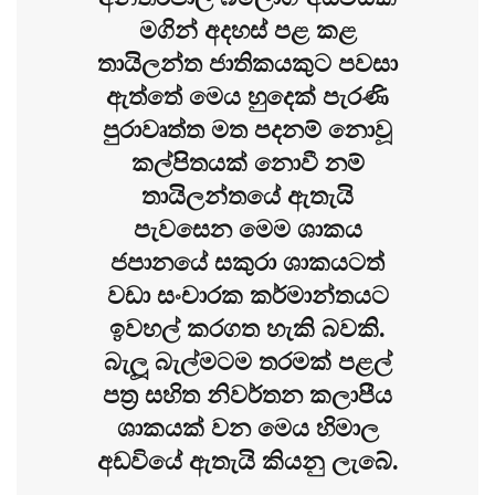
මගින් අදහස් පළ කළ
තායිලන්ත ජාතිකයකුට පවසා
ඇත්තේ මෙය හුදෙක් පැරණි
පුරාවෘත්ත මත පදනම් නොවූ
කල්පිතයක් නොවී නම්
තායිලන්තයේ ඇතැයි
පැවසෙන මෙම ශාකය
ජපානයේ සකුරා ශාකයටත්
වඩා සංචාරක කර්මාන්තයට
ඉවහල් කරගත හැකි බවකි.
බැලූ බැල්මටම තරමක් පළල්
පත්‍ර සහිත නිවර්තන කලාපීය
ශාකයක් වන මෙය හිමාල
අඩවියේ ඇතැයි කියනු ලැබේ.