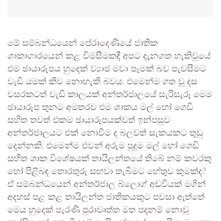
මේ සම්බන්ධයෙන් පේරාදෙණියේ ජාතික
ශාකාගාරයෙන් කළ විමසීමකදී අපට දැනගත හැකිවූයේ
එම ඡායාරූපය හුදෙක් ව්‍යාජ මවා පෑමක් බව පැවසීමට
වැඩි යමක් කිව නොහැකි බවය. එමෙන්ම ගත වූ දස
වසරකටත් වැඩි කාලයක් අන්තර්ජාලයේ සැරිසැරූ මෙම
ඡායාරූප තුනට අමතරව එම ශාකය මල් හෝ ගෙඩි
සහිත තවත් එකම ඡායාරූපයක්වත් ඉන්පසුව
අන්තර්ජාලයට එක් නොවීම ද බලවත් සැකයකට තුඩු
දෙන්නකි. එමෙන්ම එවන් අරුම පුදුම මල් හෝ ගෙඩි
සහිත ශාක විශේෂයක් තායිලන්තයේ තිබේ නම් කවරකු
හෝ පිළිබඳ තොරතුරු සඟවා තැබීමට හේතුව කුමක්ද?
ඒ සම්බන්ධයෙන් අන්තර්ජාල බ්ලොග් අඩවියක් මගින්
අදහස් පළ කළ තායිලන්ත ජාතිකයකුට පවසා ඇත්තේ
මෙය හුදෙක් පැරණි පුරාවෘත්ත මත පදනම් නොවූ