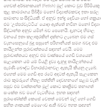
හෙවත් අර්ඛනකයන් (Fetish) මුල් කොට වුව පිරිමියකු
තුළ කාමරාගය පිබිදීම මනෝ විද්‍යාත්මකවද ඉතා සරල
සාමාන්‍ය සංසිද්ධියකි. ඒ අනුව ඉන්ද්‍ර දෙවියා හෝ ශක්‍රයා
එම ‘උප්පරවැට්ටිය’ යොදා ඇත්තේ නවීන මනෝ විද්‍යා
සිද්ධාන්ත අනුව යමින් බව පෙනෙයි. දැනටද හිමාල
වනයේ ඉතා කලාතුරකින් දක්නට ලැබෙන එම ගස්
වැනසෙනුයේ බුදු සසුනේ පරිහානියත් සමග බවද එම
තායිලන්ත පුරාවෘත්තයේ සඳහන් වෙයි. මෙම
පුරාවෘත්තයට අනුව එම වෘක්ෂයේ ගෙඩි වශයෙන්
සැලකෙන යම් යම් වියළි ද්‍රව්‍ය දැනුදු තායිලන්තයේ
පැරණි බෞද්ධ විහාරස්ථානවල ඇතැයි කියනු ලැබේ.
එහෙත් මෙම ගෙඩි අප රටේ අදටත් ඇතැයි සැලකෙන
රාම කුමරුගේ හීතල පත්තිනි දෙවඟනගේ සළඹ වැනි
පසුව එම වෘත්තාන්ත මුල් කොට කෘත්‍රිමව තනාගත්
සංකේත බව මගේ වැටහීමය. ඉහත සඳහන්
පුරාණෝක්ති කෙසේ වෙතත් මෙවන් මල් හෝ ගෙඩි
සහිත ශාකයක් මෙලොව ඇති බවට ඉහත සඳහන්