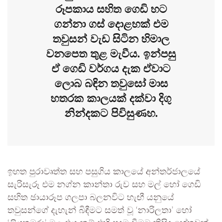
රූපකාය සහිත ගෙඩි හට
ගන්නා ගස් දොළහක් එම
තවුසන් වැඩ සිටින හිමාල
වනපෙත තුළ මැවීය. ඉන්පසු
ඒ ගෙඩි වර්ගය දැක ඒවාට
ලොබ බඳින තවුසෝ මාස
හතරක කාලයක් දක්වා දිගු
නින්දකට පිවිසුණහ.
ඉහත පුරාවෘත්ත සහ පසුගිය කාලයේ අන්තර්ජාලයේ
සැරිසැරූ එම නග්න කාන්තා රුව සහ මල් හෝ ගෙඩි
සහිත ඡායාරූප ගලපා බලනවිට හැඟී යනුයේ
තවුසන්ගේ දැහැන් බිඳීමට සමත් වූ ‘නාරිලතා’ හෝ