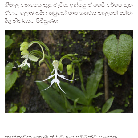
හිමාල වනපෙත තුළ මැවීය. ඉන්පසු ඒ ගෙඩි වර්ගය දැක
ඒවාට ලොබ බඳින තවුසෝ මාස හතරක කාලයක් දක්වා
දිගු නින්දකට පිවිසුණහ.
කාන්තාවක නොමැති විට ඇය සම්බන්ධ සංකේත