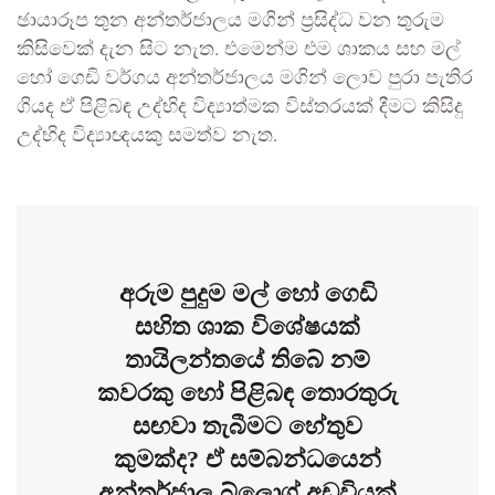
ඡායාරූප තුන අන්තර්ජාලය මගින් ප්‍රසිද්ධ වන තුරුම
කිසිවෙක් දැන සිට නැත. එමෙන්ම එම ශාකය සහ මල්
හෝ ගෙඩි වර්ගය අන්තර්ජාලය මගින් ලොව පුරා පැතිර
ගියද ඒ පිළිබඳ උද්භිද විද්‍යාත්මක විස්තරයක් දීමට කිසිදු
උද්භිද විද්‍යාඥයකු සමත්ව නැත.
අරුම පුදුම මල් හෝ ගෙඩි
සහිත ශාක විශේෂයක්
තායිලන්තයේ තිබේ නම්
කවරකු හෝ පිළිබඳ තොරතුරු
සඟවා තැබීමට හේතුව
කුමක්ද? ඒ සම්බන්ධයෙන්
අන්තර්ජාල බ්ලොග් අඩවියක්