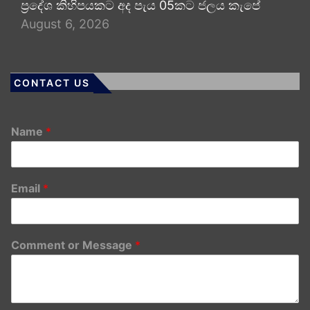
ප්‍රදේශ කිහිපයකට අද පැය 05කට ජලය කැපේ
August 6, 2026
CONTACT US
Name
*
Email
*
Comment or Message
*