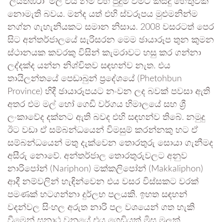
‘ලියතඹරා’ මල එය නම් එහි පුදුම වීමට කිසිදු හේතුවක්
නොමැති බවය. මන්ද යත් එහි ස්වරූපය මුළුමනින්ම
නග්න ගැහැනියකට සමාන නිසාය. 2008 වසරටත් පෙර
සිට අන්තර්ජාලයේ සැරිසරන මෙම ඡායාරූප තුන කුමන
ස්ථානයක කවරකු විසින් කැමරාවට හසු කර ගන්නා
ලද්දක්ද යන්න නිශ්චිතව සඳහන්ව නැත. එය
තායිලන්තයේ පෙඩාබුන් ප්‍රදේශයේ (Phetohbun
Province) හිදී ඡායාරූපයට නංවන ලද බවක් පවසා ඇති
අතර එම මල් හෝ ගෙඩි වර්ගය හිමාලයේ සහ ශ්‍රී
ලංකාවේද දක්නට ඇති බවද එහි සඳහන්ව තිබේ. නමුදු
ඊට වඩා ඒ සම්බන්ධයෙන් විමසුම් කරන්නකු හට ඒ
සම්බන්ධයෙන් මතු දැක්වෙන තොරතුරු සොයා ගැනීමද
අසීරු නොවේ. අන්තර්ජාල තොරතුරුවලට අනුව
නාරිපෝන් (Nariphon) මක්කලිපෝන් (Makkaliphon)
ආදී නම්වලින් හැඳින්වෙන එය වසර විස්සකට වරක්
පමණක් හටගන්නා දුර්ලභ පලයකි. ඉහත සඳහන්
වදන්වල සිංහල අරුත නාරි පල වශයෙන් ගත හැකි
වීමෙන් සනාථ වනුයේ එය ගෙඩියක් මිස මලක්