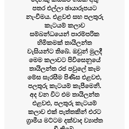
පතර එල්ලා ඡායාරූපයට
නැංවීමය. එළවළු සහ පලතුරු
කැටයම් කලාව
සම්බන්ධයෙන් පාරම්පරික
හිමිකමක් තායිලන්ත
වැසියන්ට තිබේ. ඔවුන් මුලදී
මෙම කලාවට පිවිසෙනුයේ
තායිලන්ත රජ පවුලේ කෑම
මේස සැරසීම පිණිස එළවළු,
පලතුරු කැටයම් කැපීමෙනි.
අද වන විට එම තායිලන්ත
එළවළු, පලතුරු කැටයම්
කලාව එක් පැත්තකින් එරට
ග්‍රාමීය මට්ටම දක්වාද ව්‍යාප්ත