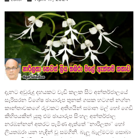
දැනට අවුරුදු දහයකට වැඩි කලක සිට අන්තර්ජාලයේ
සැරිසරන විශේෂ ඡායාරූප තුනක් ගසක හටගත් නග්න
කාන්තාවකගේ රුවකට අතිශයින් සමාන මල් හෝ ගෙඩි
කිහිපයකින් යුතු එම ඡායාරූප සිංහල අන්තර්ජාල
නරඹන්නන් අතරට පැමිණ ඇත්තේ ‘‘නාරිලතා’’ හෝ
ලියතඹරා යන හැඳින් වූ සමගිනි. බැලූ බැල්මටම සොබා