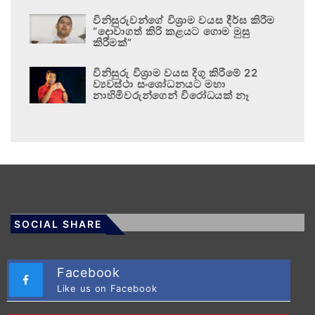
විනිසුරුවන්ගේ විශ්‍රාම වයස දීර්ඝ කිරීම
“දොවාගත් කිරි කළයට ගොම මුසු
කිරීමක්”
විනිසුරු විශ්‍රාම වයස දිගු කිරීමේ 22
ව්‍යවස්ථා සංශෝධනයට මහා
නාහිමිවරුන්ගෙන් විරෝධයක් නෑ
SOCIAL SHARE
Facebook
Like us on Facebook