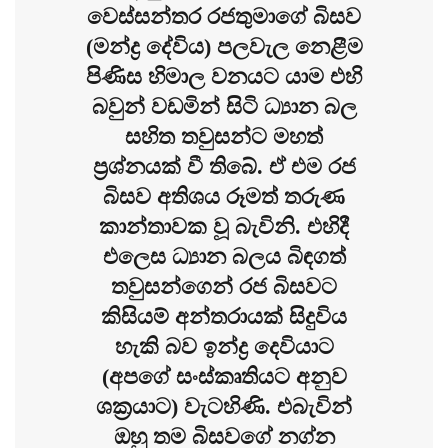
වෙස්සන්තර රජතුමාගේ බිසව
(මන්ද්‍ර දේවිය) පලවැල නෙළීම
පිණිස හිමාල වනයට යාම එහි
බවුන් වඩමින් සිටි ධ්‍යාන බල
සහිත තවුසන්ට මහත්
ප්‍රශ්නයක් වී තිබේ. ඒ එම රජ
බිසව අතිශය රූමත් තරුණ
කාන්තාවක වූ බැවිනි. එහිදී
එලෙස ධ්‍යාන බලය බිඳගත්
තවුසන්ගෙන් රජ බිසවට
කිසියම් අන්තරායක් සිදුවිය
හැකි බව ඉන්ද්‍ර දෙවියාට
(අපගේ සංස්කෘතියට අනුව
ශක්‍රයාට) වැටහිණි. එබැවින්
ඔහු තම බිසවගේ නග්න