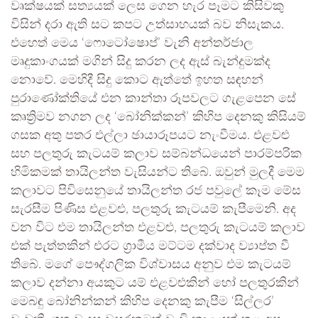
වෘක්ෂයක් සත්‍යයක් ලෙස ගෙන හැර පෑමට කිසිවකු
විසින් දරා ඇති සට කපට උත්සාහයක් බව නිසැකය.
එහෙත් මෙය ‘ෆොටෝෂොප්’ වැනි අන්තර්ජාල
මෘදුකාංගයක් මගින් සිදු කරන ලද ඇස් බැන්දුමක්ද
නොවේ. මෙහිදී සිදු කොට ඇත්තේ ඉහත සඳහන්
පුරාණෝක්තියේ එන කාන්තා රූපවලට ගැළපෙන සේ
කෘත්‍රිමව නගන ලද ‘බෝනික්කන්’ කිහිප දෙනකු කිසියම්
ගසක අතු පතර එල්ලා ඡායාරූපයට නැංවීමය. එළවළු
සහ පලතුරු කැටයම් කලාව සම්බන්ධයෙන් පාරම්පරික
හිමිකමක් තායිලන්ත වැසියන්ට තිබේ. ඔවුන් මුලදී මෙම
කලාවට පිවිසෙනුයේ තායිලන්ත රජ පවුලේ කෑම මේස
සැරසීම පිණිස එළවළු, පලතුරු කැටයම් කැපීමෙනි. අද
වන විට එම තායිලන්ත එළවළු, පලතුරු කැටයම් කලාව
එක් පැත්තකින් එරට ග්‍රාමීය මට්ටම දක්වාද ව්‍යාප්ත වී
තිබේ. මගේ පෞද්ගලික විශ්වාසය අනුව එම කැටයම්
කලාව දන්නා අයකුට යම් එළවළුකින් හෝ පලතුරකින්
මෙබඳු බෝනින්කන් කිහිප දෙනකු කැපීම ‘සිල්ලර’