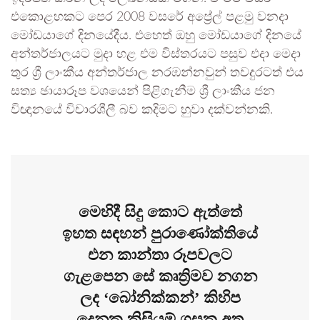
එකොළහකට පෙර 2008 වසරේ අප්‍රේල් පළමු වනදා
මෝඩයාගේ දිනයේදීය. එහෙත් ඔහු මෝඩයාගේ දිනයේ
අන්තර්ජාලයට මුදා හළ එම විස්තරයට පසුව එදා මෙදා
තුර ශ්‍රී ලාංකීය අන්තර්ජාල නරඹන්නවුන් තවදුරටත් එය
සත්‍ය ඡායාරූප වශයෙන් පිළිගැනීම ශ්‍රී ලාංකීය ජන
විඥානයේ විචාරශීලී බව කදිමට හුවා දක්වන්නකි.
මෙහිදී සිදු කොට ඇත්තේ
ඉහත සඳහන් පුරාණෝක්තියේ
එන කාන්තා රූපවලට
ගැළපෙන සේ කෘත්‍රිමව නගන
ලද ‘බෝනික්කන්’ කිහිප
දෙනකු කිසියම් ගසක අතු