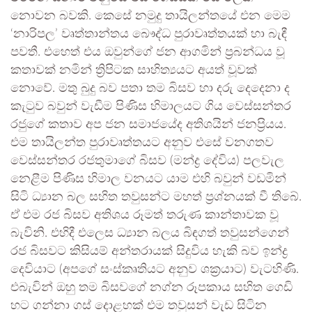
නොවන බවකි. කෙසේ නමුදු තායිලන්තයේ එන මෙම
‘නාරිපල’ වෘත්තාන්තය බෞද්ධ පුරාවෘත්තයක් හා බැඳී
පවතී. එහෙත් එය ඔවුන්ගේ ජන ආගමින් ප්‍රබන්ධය වූ
කතාවක් නමින් ත්‍රිපිටක සාහිත්‍යයට අයත් වූවක්
නොවේ. මතු බුදු බව පතා තම බිසව හා දරු දෙදෙනා ද
කැටුව බවුන් වැඩීම පිණිස හිමාලයට ගිය වෙස්සන්තර
රජුගේ කතාව අප ජන සමාජයේද අතිශයින් ජනප්‍රියය.
එම තායිලන්ත පුරාවෘත්තයට අනුව එසේ වනගතව
වෙස්සන්තර රජතුමාගේ බිසව (මන්ද්‍ර දේවිය) පලවැල
නෙළීම පිණිස හිමාල වනයට යාම එහි බවුන් වඩමින්
සිටි ධ්‍යාන බල සහිත තවුසන්ට මහත් ප්‍රශ්නයක් වී තිබේ.
ඒ එම රජ බිසව අතිශය රූමත් තරුණ කාන්තාවක වූ
බැවිනි. එහිදී එලෙස ධ්‍යාන බලය බිඳගත් තවුසන්ගෙන්
රජ බිසවට කිසියම් අන්තරායක් සිදුවිය හැකි බව ඉන්ද්‍ර
දෙවියාට (අපගේ සංස්කෘතියට අනුව ශක්‍රයාට) වැටහිණි.
එබැවින් ඔහු තම බිසවගේ නග්න රූපකාය සහිත ගෙඩි
හට ගන්නා ගස් දොළහක් එම තවුසන් වැඩ සිටින