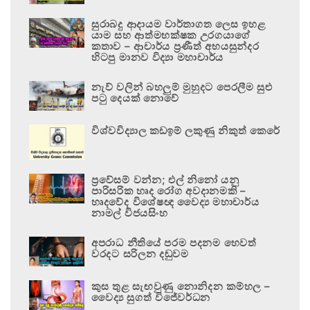
සුරාබදු ආදායම වාර්තාගත ලෙස ඉහළ
යාම සහ ආත්මභක්ෂක උරගයාගේ
කතාව – ආචාර්ය ප්‍රණීත් අභයසුන්දර
හිටපු මානව විද්‍යා මහාචාර්ය
නැව් වලින් බහලුම් මුහුදට පෙරලීම සුළු
පටු දෙයක් නොවේ
විශ්වවිද්‍යාල කඩඉම් ලකුණු නිකුත් කෙරේ
ප්‍රවේසම් වන්න; එල් නිනෝ යනු
පාරිසරික හෘද රෝග අවදානමකි –
හෘදවේද විශේෂඥ වෛද්‍ය මහාචාර්ය
නාමල් විජයසිංහ
අපරාධ නීතියේ පරම පදනම හෙවත්
වරදට සරිලන දඬුවම
කුස තුළ සැඟවුණු නොනිදන කම්හල –
වෛද්‍ය සුගත් විජේවර්ධන