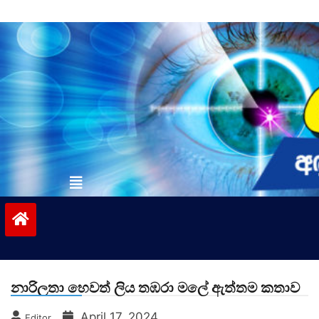
Skip
to
content
vinivida.lk
නාරිලතා හෙවත් ලිය තඹරා මලේ ඇත්තම කතාව
April 17, 2024
Editor