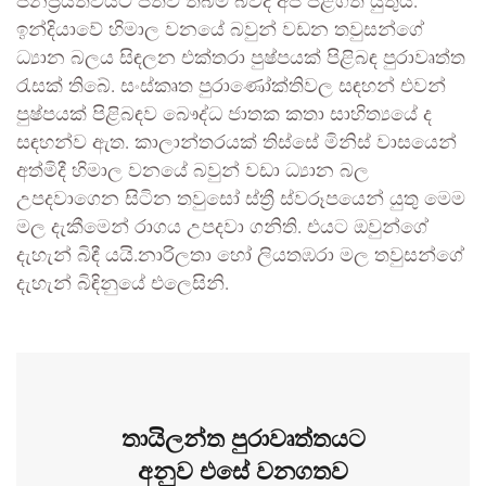
ජනප්‍රියත්වයට පත්ව තිබීම බවද අප පිළිගත යුතුය.
ඉන්දියාවේ හිමාල වනයේ බවුන් වඩන තවුසන්ගේ
ධ්‍යාන බලය සිඳලන එක්තරා පුෂ්පයක් පිළිබඳ පුරාවෘත්ත
රැසක් තිබේ. සංස්කෘත පුරාණෝක්තිවල සඳහන් එවන්
පුෂ්පයක් පිළිබඳව බෞද්ධ ජාතක කතා සාහිත්‍යයේ ද
සඳහන්ව ඇත. කාලාන්තරයක් තිස්සේ මිනිස් වාසයෙන්
අත්මිදී හිමාල වනයේ බවුන් වඩා ධ්‍යාන බල
උපදවාගෙන සිටින තවුසෝ ස්ත්‍රී ස්වරූපයෙන් යුතු මෙම
මල දැකීමෙන් රාගය උපදවා ගනිති. එයට ඔවුන්ගේ
දැහැන් බිඳී යයි.නාරිලතා හෝ ලියතඹරා මල තවුසන්ගේ
දැහැන් බිඳිනුයේ එලෙසිනි.
තායිලන්ත පුරාවෘත්තයට
අනුව එසේ වනගතව