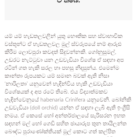
වී තිබේ.
යම් යම් හැඩතලවලින් යුතු භෞතික සහ ස්වාභාවික
වස්තූන්ට ඒ හැඩතලවල මුල් ස්වරූපයේ නම් ආරූඪ
කිරීම ලොවපුරා කවදත් සිදුවන්නකි. ගෝනුසුමල්,
උඩරට නැට්ටුවා යන උඩවැඩියා විශේෂ ඒ සඳහා අප
රටින් ගත හැකි සරල හා පහසු නිදසුන්ය. එමෙන්ම
කාන්තා රූපයකට යම් සමාන බවක් ඇති නිසා
‘නාරිලතා’ යනුවෙන් හැඳින්විය හැකි උඩවැඩියා
විශේෂයක් ද අප රටේ තිබේ. එය විද්‍යාත්මකව
හැඳින්වෙනුයේ habenaria Crinifera යනුවෙනි. බෝනිකි
උඩවැඩියා (doll orchid) යන්න ඒ සඳහා ලැබී ඇති ඉංග්‍රීසි
නමය. ඒ කෙසේ හෝ අන්තර්ජාලයේ සැරිසරන ඉහත
සඳහන් මල් හෝ ගෙඩි සහිත ඡායාරූප තුන තායිලන්ත
බෞද්ධ පුරාණෝක්තියක් මුල් කොට ගත් කල්පිත