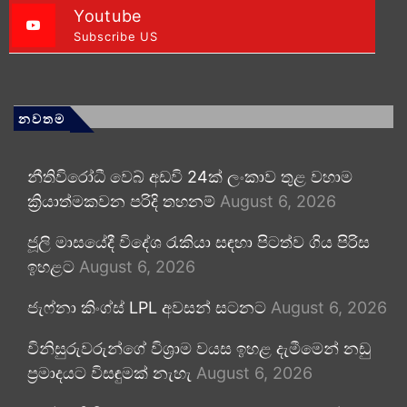
Youtube
Subscribe US
නවතම
නීතිවිරෝධී වෙබ් අඩවි 24ක් ලංකාව තුළ වහාම
ක්‍රියාත්මකවන පරිදි තහනම්
August 6, 2026
ජූලි මාසයේදී විදේශ රැකියා සඳහා පිටත්ව ගිය පිරිස
ඉහළට
August 6, 2026
ජැෆ්නා කිංග්ස් LPL අවසන් සටනට
August 6, 2026
විනිසුරුවරුන්ගේ විශ්‍රාම වයස ඉහළ දැමීමෙන් නඩු
ප්‍රමාදයට විසඳුමක් නැහැ
August 6, 2026