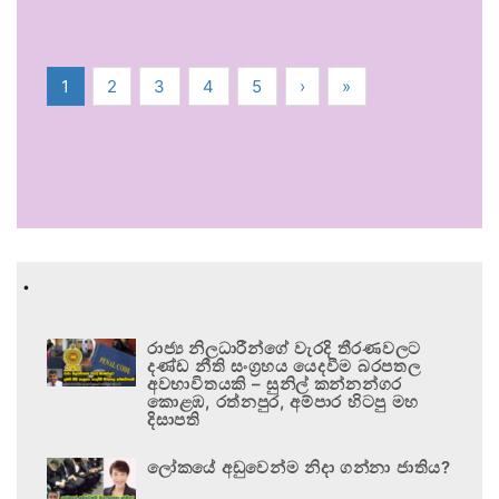
1
2
3
4
5
›
»
.
රාජ්‍ය නිලධාරීන්ගේ වැරදි තීරණවලට
දණ්ඩ නීති සංග්‍රහය යෙදවීම බරපතල
අවභාවිතයකි – සුනිල් කන්නන්ගර
කොළඹ, රත්නපුර, අම්පාර හිටපු මහ
දිසාපති
ලෝකයේ අඩුවෙන්ම නිදා ගන්නා ජාතිය?