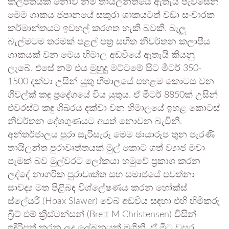
කල්පිතයක් නොවී නම් තායිලන්තයේ ඇතැයි පැවසෙන
මෙම ශාකය ජපානයේ සකුරා ශාකයටත් වඩා සංචාරක
කර්මාන්තයට ඉවහල් කරගත හැකි බවකි. බැලූ
බැල්මටම තරමක් පළල් පත්‍ර සහිත නිවර්තන කලාපීය
ශාකයක් වන මෙය හිමාල අඩවියේ ඇතැයි කියනු
ලැබේ. එසේ නම් එය මුහුදු මට්ටමේ සිට මීටර් 350-
1500 දක්වා උසින් යුතු හිමාලයේ පහළම කොටස වන
ශිවල්ක් කඳු ප්‍ර‍දේශයේ විය යුතුය. ඒ මීටර් 8850ක් උසින්
එවරස්ට් කඳු ශිඛරය දක්වා වන හිමාලයේ ඉහළ කොටස්
නිවර්තන දේශගුණයට අයත් නොවන බැවිනි.
අන්තර්ජාලය පුරා සැරිසැරූ මෙම ඡායාරූප තුන පැරණි
තායිලන්ත පුරාවෘත්තයක් මුල් කොට ගත් ව්‍යාජ මවා
පෑමක් බව මුල්වරට ලෝකයා හමුවේ ප්‍රකාශ කරන
ලද්දේ නාගරික පුරාවෘත්ත සහ සමාජයේ පවත්නා
සාවද්‍ය මත පිළිබඳ විශ්ලේෂණය කරන හෝක්ස්
ස්ලේයරි (Hoax Slawer) වෙබ් අඩවිය සඳහා එහි හිමිකරු
බ්‍රීට් එම් ක්‍රිස්ටන්සන් (Brett M Christensen) විසින්
ඉදිරිපත් කරන ලද ලේඛනයක් මගිනි. ඒ මීට වසර