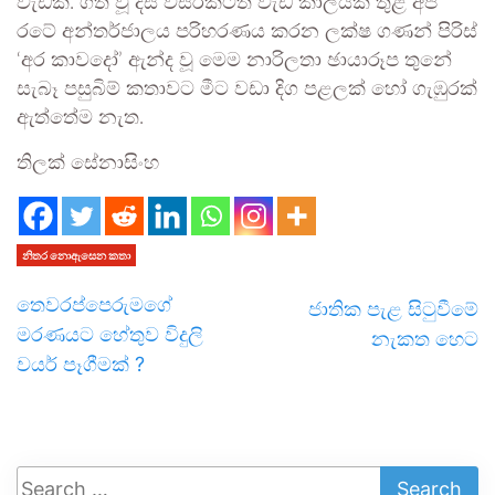
වැඩකි. ගත වූ දස වසරකටත් වැඩි කාලයක් තුළ අප
රටේ අන්තර්ජාලය පරිහරණය කරන ලක්ෂ ගණන් පිරිස්
‘අර කාවදෝ’ ඇන්ද වූ මෙම නාරිලතා ඡායාරූප තුනේ
සැබෑ පසුබිම් කතාවට මීට වඩා දිග පළලක් හෝ ගැඹුරක්
ඇත්තේම නැත.
තිලක් සේනාසිංහ
නිතර නොඇසෙන කතා
තෙවරප්පෙරුමගේ
ජාතික පැළ සිටුවීමේ
මරණයට හේතුව විදුලි
නැකත හෙට
වයර් පෑගීමක් ?