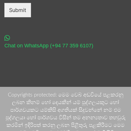
Submit
Chat on WhatsApp (+94 77 359 6107)
Copyrights protected: මෙම වෙබ් අඩවියේ පළකරනු
ලබන කිනම් හෝ දෙයකින් යම් පුද්ගලයකුට හෝ
පාර්ශවයකට යම්කිසි අගතියක් සිදුවන්නේ නම් එම
පුද්ගලයා හෝ පාර්ශවය විසින් තම අනන්‍යතාව තහවුරු
කරමින් ඉදිරිපත් කරනු ලබන පිළිතුරු පළකිරීමට මෙම