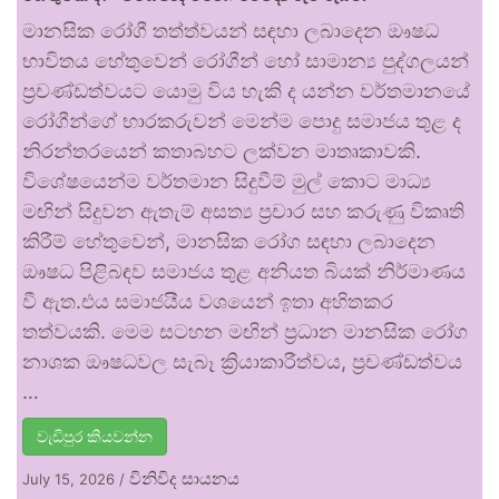
මානසික රෝගී තත්ත්වයන් සඳහා ලබාදෙන ඖෂධ
භාවිතය හේතුවෙන් රෝගීන් හෝ සාමාන්‍ය පුද්ගලයන්
ප්‍රචණ්ඩත්වයට යොමු විය හැකි ද යන්න වර්තමානයේ
රෝගීන්ගේ භාරකරුවන් මෙන්ම පොදු සමාජය තුළ ද
නිරන්තරයෙන් කතාබහට ලක්වන මාතෘකාවකි.
විශේෂයෙන්ම වර්තමාන සිදුවීම් මුල් කොට මාධ්‍ය
මඟින් සිදුවන ඇතැම් අසත්‍ය ප්‍රචාර සහ කරුණු විකෘති
කිරීම් හේතුවෙන්, මානසික රෝග සඳහා ලබාදෙන
ඖෂධ පිළිබඳව සමාජය තුළ අනියත බියක් නිර්මාණය
වී ඇත.එය සමාජයීය වශයෙන් ඉතා අහිතකර
තත්වයකි. මෙම සටහන මඟින් ප්‍රධාන මානසික රෝග
නාශක ඖෂධවල සැබෑ ක්‍රියාකාරීත්වය, ප්‍රචණ්ඩත්වය
…
වැඩිපුර කියවන්න
විනිවිද සායනය
July 15, 2026
/