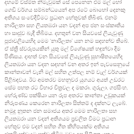
දහමේ විස්මිත නිමැවුමක් සේ පෙනෙන එම මල් හෝ
ගෙඩි වර්ගය සම්බන්ධයෙන් අප රටේ බොහෝ දෙනකු
අතිශය සංවේදීවීමට ප්‍රධාන හේතුවක් තිබිණ. එනම්
නාරිලතා සහ ලියතඹරා යන වදන් අප ජන සංස්කෘතිය
හා සෘජුව බැඳී තිබීමය. දහතුන් වන සියවසේ ලියැවුණු
පූජාවලියෙහිද මෙම ‘නාරිලතා’ යන නම සඳහන්ව තිබේ.
ඒ ස්ත්‍රී ස්වරූපයකින් යුතු මල් විශේෂයක් හඳුන්වා දීම
පිණිසය. දාහත් වන සියවසේ ලියැවුණු සුභාෂිතයෙහිද
ලියතඹරා යන වදන සඳහන් වන අතර ඉන් පැවසෙනුයේ
කාන්තාවන් වැනි මල් සහිත උත්පල නම් වැල් වර්ගයක්
පිළිබඳවය. ඊට අමතරව මහනුවර යුගයට අයත් උඩරට
සේම පහත රට විහාර චිත්‍රවල ද මකරා, ගුරුලා, ගජසිංහ,
භේරුණ්ඩ පක්ෂියා යන රූප අතරට කාන්තා උඩුකයක්
නිරූපණය කෙරෙන නාරිලතා සිත්තම් ද දක්නට ලැබේ.
නමුදු නූතන ජන සමාජය අතර මෙම නාරිලතා සහ
ලියතඹරා යන වදන් අතිශයම ප්‍රචලිත වීමට ප්‍රධාන
හේතුව එම වදන් සහිත ගීත කිහිපයක්ම අතිශය