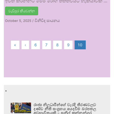
ඉවත් කරන්නට මෙම රෝගී තත්ත්වයට හැකියාවක් …
වැඩිපුර කියවන්න
විනිවිද සායනය
October 5, 2025
/
«
‹
6
7
8
9
10
.
රාජ්‍ය නිලධාරීන්ගේ වැරදි තීරණවලට
දණ්ඩ නීති සංග්‍රහය යෙදවීම බරපතල
අවභාවිතයකි – සුනිල් කන්නන්ගර