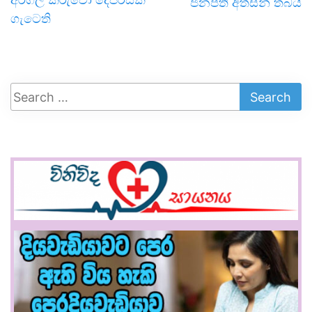
ජනපති අත්සන් තබයි
ගැටෙති