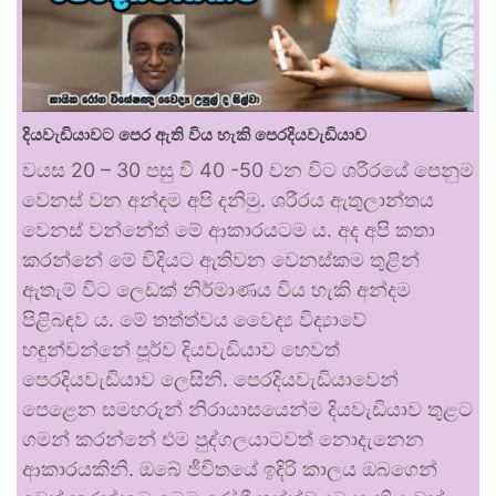
දියවැඩියාවට පෙර ඇති විය හැකි පෙරදියවැඩියාව
වයස 20 – 30 පසු වී 40 -50 වන විට ශරීරයේ පෙනුම
වෙනස් වන අන්දම අපි දනිමු. ශරීරය ඇතුලාන්තය
වෙනස් වන්නේත් මේ ආකාරයටම ය. අද අපි කතා
කරන්නේ මේ විදියට ඇතිවන වෙනස්කම තුළින්
ඇතැම් විට ලෙඩක් නිර්මාණය විය හැකි අන්දම
පිළිබඳව ය. මේ තත්ත්වය වෛද්‍ය විද්‍යාවේ
හඳුන්වන්නේ පූර්ව දියවැඩියාව හෙවත්
පෙරදියවැඩියාව ලෙසිනි. පෙරදියවැඩියාවෙන්
පෙළෙන සමහරුන් නිරායාසයෙන්ම දියවැඩියාව තුළට
ගමන් කරන්නේ එම පුද්ගලයාටවත් නොදැනෙන
ආකාරයකිනි. ඔබේ ජීවිතයේ ඉදිරි කාලය ඔබගෙන්