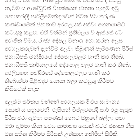
හේතුව වන්නේ ආණ්ඩුව මෙන්ම විපක්ෂය ද පිස්සු
නැටීම ය.ආණ්ඩුවත් විපක්ෂයත් ජනතා පැතුම් ඉටු
නොකරද්දී පාර්ලිමේන්තුවෙන් පිටත සිටි තරුණ
කණ්ඩායමක් ජනතාව අරගලයක් දක්වා ගෙනයාමට
කටයුතු කළහ. එහි වත්මන් ප්‍රතිඵලය වී ඇත්තේ රට
අරාජික වීමය. රාජ්‍ය දේපල විනාශ නොකරන ලෙස
අරගලකරුවන් දැන්වීම් අලවා තිබුණත් පැමිණෙන පිරිස්
ජනාධිපති මන්දිරයේ දේපොලවලට හානි කර තිබේ.
ජනාධිපති කාර්යාලයේ දේපොල වලට හානි කර තිබේ.
අරලියගහ මන්දිරයේ දේපොලවලට හානි කර
තිබේ.ඒවා පිළිබඳව සොයා බලා කටයුතු කිරීමට
කිසිවෙක් නැත.
අලුත්ම තර්කය වන්නේ අරගලයක දී එය සාමාන්‍ය
දෙයක් ය යනුවෙනි. රුසියන් විප්ලවයේදී සාර් රජු ඇතුළු
පිරිස මරා දැම්මා පමණක් නොව ඔහුගේ බල්ලා පවා
මරා දැම්මා කියා මෙය සාමාන්‍ය දෙයක් බවට ජනතා හිස
මත පතිත කිරීමට පිරිසක් උත්සාහ ගනිමින් සිටිති.