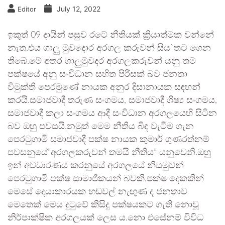
July 12, 2022
Editor
ඉකුත් 09 දායින් පසුව රටේ නීතියක් ක්‍රියාත්මක වන්නේ
නැත.එය ගාලු මුවදොර අරගල කරුවන් සිය`තට ගෙන
තිබේ.මේ අතර ගාලුමුවදර අරගලකරුවන් යනු තම
පක්ෂයේ අනු සංවිධාන සහිත පිරිසක් බව ජනතා
විමුක්ති පෙරමුණේ නායක අනුර දිසානායක සඳහන්
කරයි.සමාජවාදී තරුණ සංගමය, සමාජවාදී ශිෂ්‍ය සංගමය,
සමාජවාදී කලා සංගමය ආදී සංවිධාන අරගලයෙහි සිටින
බව ඔහු පවසයි.නමුත් මෙම නීතිය බිඳ වැටීම ගැන
පෙරටුගාමි සමාජවාදී පක්ෂ නායක කුමාර් ගුණරත්නම්
පවසනුයේ”අරගලකරුවන් තමයි නීතිය” යනුවෙනි.ඔහු
ඉන් අවධාරණය කරනුයේ අරගලයේ නියමුවන්
පෙරටුගාමී පක්ෂ සාමාජිකයන් බවකි.පක්ෂ දෙකකින්
මෙසේ දෙයාකාරයක හඬවල් නැඟුණ ද ජනතාව
මෙතෙක් මෙය දුටුවේ කිසිදු පක්ෂයකට ගැති නොවූ
නිර්පාක්ෂික අරගලයක් ලෙස ය.නො එසේනම් විවිධ