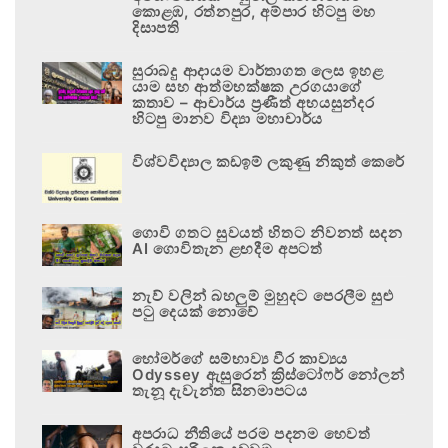
කොළඹ, රත්නපුර, අම්පාර හිටපු මහ
දිසාපති
සුරාබදු ආදායම වාර්තාගත ලෙස ඉහළ
යාම සහ ආත්මභක්ෂක උරගයාගේ
කතාව – ආචාර්ය ප්‍රණීත් අභයසුන්දර
හිටපු මානව විද්‍යා මහාචාර්ය
විශ්වවිද්‍යාල කඩඉම් ලකුණු නිකුත් කෙරේ
ගොවි ගතට සුවයත් හිතට නිවනත් සදන
AI ගොවිතැන ළඟදීම අපටත්
නැව් වලින් බහලුම් මුහුදට පෙරලීම සුළු
පටු දෙයක් නොවේ
හෝමර්ගේ සම්භාව්‍ය වීර කාව්‍යය
Odyssey ඇසුරෙන් ක්‍රිස්ටෝෆර් නෝලන්
තැනූ දැවැන්ත සිනමාපටය
අපරාධ නීතියේ පරම පදනම හෙවත්