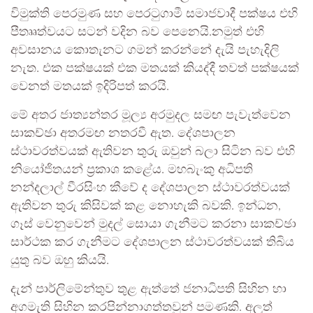
විමුක්ති පෙරමුණ සහ පෙරටුගාමී සමාජවාදී පක්ෂය එහි
පීතෲත්වයට සටන් වදින බව පෙනෙයි.නමුත් එහි
අවසානය කොතැනට ගමන් කරන්නේ දැයි පැහැදිලි
නැත. එක පක්ෂයක් එක මතයක් කියද්දී තවත් පක්ෂයක්
වෙනත් මතයක් ඉදිරිපත් කරයි.
මේ අතර ජාත්‍යන්තර මූල්‍ය අරමුදල සමඟ පැවැත්වෙන
සාකච්ඡා අතරමඟ නතරවී ඇත. දේශපාලන
ස්ථාවරත්වයක් ඇතිවන තුරු ඔවුන් බලා සිටින බව එහි
නියෝජිතයන් ප්‍රකාශ කළේය. මහබැංකු අධිපති
නන්දලාල් වීරසිංහ කීවේ ද දේශපාලන ස්ථාවරත්වයක්
ඇතිවන තුරු කිසිවක් කළ නොහැකි බවකි. ඉන්ධන,
ගෑස් වෙනුවෙන් මුදල් සොයා ගැනීමට කරනා සාකච්ඡා
සාර්ථක කර ගැනීමට දේශපාලන ස්ථාවරත්වයක් තිබිය
යුතු බව ඔහු කියයි.
දැන් පාර්ලිමේන්තුව තුළ ඇත්තේ ජනාධිපති සිහින හා
අගමැති සිහින කරපින්නාගත්තවුන් පමණකි. අලුත්