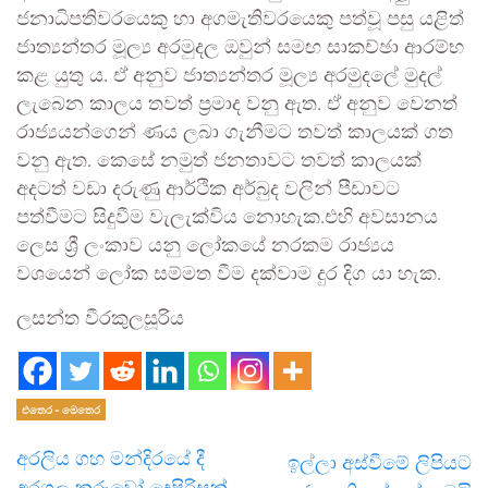
ජනාධිපතිවරයෙකු හා අගමැතිවරයෙකු පත්වූ පසු යළිත්
ජාත්‍යන්තර මූල්‍ය අරමුදල ඔවුන් සමඟ සාකච්ඡා ආරම්භ
කළ යුතු ය. ඒ අනුව ජාත්‍යන්තර මූල්‍ය අරමුදලේ මුදල්
ලැබෙන කාලය තවත් ප්‍රමාද වනු ඇත. ඒ අනුව වෙනත්
රාජ්‍යයන්ගෙන් ණය ලබා ගැනීමට තවත් කාලයක් ගත
වනු ඇත. කෙසේ නමුත් ජනතාවට තවත් කාලයක්
අදටත් වඩා දරුණු ආර්ථික අර්බුද වලින් පීඩාවට
පත්වීමට සිදුවීම වැලැක්විය නොහැක.එහි අවසානය
ලෙස ශ්‍රී ලංකාව යනු ලෝකයේ නරකම රාජ්‍යය
වශයෙන් ලෝක සම්මත වීම දක්වාම දුර දිග යා හැක.
ලසන්ත වීරකුලසූරිය
එතෙර - මෙතෙර
අරලිය ගහ මන්දිරයේ දී
ඉල්ලා අස්වීමේ ලිපියට
අරගල කරුවෝ දෙපිරිසක්