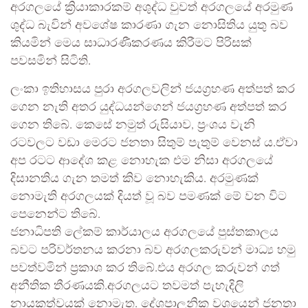
අරගලයේ ක්‍රියාකාරකම් අශුද්ධ වුවත් අරගලයේ අරමුණ
ශුද්ධ බැවින් අවශේෂ කාරණා ගැන නොසිතිය යුතු බව
කියමින් මෙය සාධාරණීකරණය කිරීමට පිරිසක්
පවසමින් සිටිති.
ලංකා ඉතිහාසය පුරා අරගලවලින් ජයග්‍රහණ අත්පත් කර
ගෙන නැති අතර යුද්ධයන්ගෙන් ජයග්‍රහණ අත්පත් කර
ගෙන තිබේ. කෙසේ නමුත් රුසියාව, ප්‍රංශය වැනි
රටවලට වඩා මෙරට ජනතා සිතුම් පැතුම් වෙනස් ය.ඒවා
අප රටට ආදේශ කළ නොහැක එම නිසා අරගලයේ
දිසානතිය ගැන තමත් කිව නොහැකිය. අරමුණක්
නොමැති අරගලයක් දියත් වූ බව පමණක් මේ වන විට
පෙනෙන්ට තිබේ.
ජනාධිපති ලේකම් කාර්යාලය අරගලයේ පුස්තකාලය
බවට පරිවර්තනය කරනා බව අරගලකරුවන් මාධ්‍ය හමු
පවත්වමින් ප්‍රකාශ කර තිබේ.එය අරගල කරුවන් ගත්
අනීතික තීරණයකි.අරගලයට තවමත් පැහැදිලි
නායකත්වයක් නොමැත. දේශපාලනික වශයෙන් ජනතා