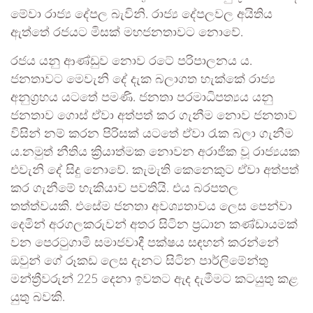
මේවා රාජ්‍ය දේපල බැවිනි. රාජ්‍ය දේපලවල අයිතිය
ඇත්තේ රජයට මිසක් මහජනතාවට නොවේ.
රජය යනු ආණ්ඩුව නොව රටේ පරිපාලනය ය.
ජනතාවට මෙවැනි දේ දැක බලාගත හැක්කේ රාජ්‍ය
අනුග්‍රහය යටතේ පමණි. ජනතා පරමාධිපත්‍යය යනු
ජනතාව ගොස් ඒවා අත්පත් කර ගැනීම නොව ජනතාව
විසින් නම් කරන පිරිසක් යටතේ ඒවා රැක බලා ගැනීම
ය.නමුත් නීතිය ක්‍රියාත්මක නොවන අරාජික වූ රාජ්‍යයක
එවැනි දේ සිදු නොවේ. කැමැති කෙනෙකුට ඒවා අත්පත්
කර ගැනීමේ හැකියාව පවතියි. එය බරපතල
තත්ත්වයකි. එසේම ජනතා අවශ්‍යතාවය ලෙස පෙන්වා
දෙමින් අරගලකරුවන් අතර සිටින ප්‍රධාන කණ්ඩායමක්
වන පෙරටුගාමි සමාජවාදී පක්ෂය සඳහන් කරන්නේ
ඔවුන් ගේ රූකඩ ලෙස දැනට සිටින පාර්ලිමේන්තු
මන්ත්‍රීවරුන් 225 දෙනා ඉවතට ඇද දැමීමට කටයුතු කළ
යුතු බවකි.