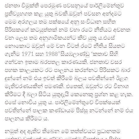
ජනතා විමුක්ති පෙරමුණ පවසනුයේ පාර්ලිමේන්තුව
ප්‍රතිව්‍යුහගත කළ යුතු බවකි.ඔවුන් පවසන අන්දමට
මෙම අරගලය තම පක්ෂයේ අනු සංවිධාන සහිත
පිරිසකගේ කටයුත්තක් නම් වහා රටේ නීතියට අවනත
වන ලෙස තම අනුගාමිකයන්ට කිව යුතු ය.එසේ
නොකොට ඔවුන් මේ වන විටත් රටේ නීතිය සියතට
ගැනීම 1971 සහ 1988″සියඹලාණ්ඩු “කතාව සිහි
ගන්වන ඉතාම බරපතල කාරණයකි. ජනතාව වසර
පහක කාලයකට රට පාලනය කරන්නට පිරිසකට බාර
දුන්නේ නම් එය ඉවත් කිරීමේ බලය පවතින්නේ ඊළග
මැතිවරණයකින් පමණකි. එතෙක්, ඔවුන්ට රට විනාශ
කිරීමට දී බලා සිටිය යුතුදැයි කෙනෙකු ප්‍රශ්න කළ හැක.
එසේ නොවිය යුතු ය. පාර්ලිමේන්තුවේ විපක්ෂයක්
පවතින්නේ පාලක කණ්ඩායම පිස්සු නටන්නේ නම් එය
පාලනය කිරීමට ය.
නමුත් අද ඇතිව තිබෙන මේ තත්ත්වයට ප්‍රධානතම