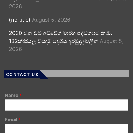
2026
(no title)
August 5, 2026
2030 වන විට අධිවේගී මාර්ග පද්ධතියට කි.මී.
132ක්;සියලු වියදම් දේශීය අරමුදල්වලින්
August 5,
2026
CONTACT US
Name
*
Email
*