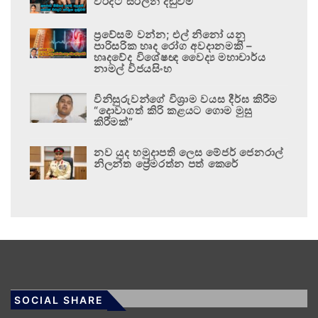
වරදට සරිලන දඬුවම
ප්‍රවේසම් වන්න; එල් නිනෝ යනු
පාරිසරික හෘද රෝග අවදානමකි –
හෘදවේද විශේෂඥ වෛද්‍ය මහාචාර්ය
නාමල් විජයසිංහ
විනිසුරුවන්ගේ විශ්‍රාම වයස දීර්ඝ කිරීම
“දොවාගත් කිරි කළයට ගොම මුසු
කිරීමක්”
නව යුද හමුදාපති ලෙස මේජර් ජෙනරාල්
නිලන්ත ප්‍රේමරත්න පත් කෙරේ
SOCIAL SHARE