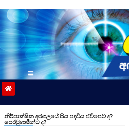
Skip
to
content
vinivida.lk
නිර්පාක්ෂික අරගලයේ පිය පදවිය ජවිපෙට ද?
පෙරටුගාමීන්ට ද?