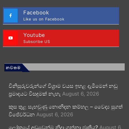
Facebook
Like us on Facebook
Youtube
Subscribe US
නවතම
විනිසුරුවරුන්ගේ විශ්‍රාම වයස ඉහළ දැමීමෙන් නඩු
ප්‍රමාදයට විසඳුමක් නැහැ
August 6, 2026
කුස තුළ සැඟවුණු නොනිදන කම්හල – වෛද්‍ය සුගත්
විජේවර්ධන
August 6, 2026
ලෝකයේ අඩුවෙන්ම නිදා ගන්නා ජාතිය?
August 6,