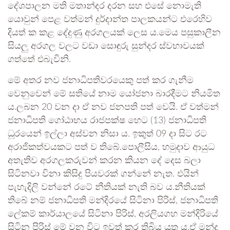
දේශපාලන මති මතාන්දර දරන සහ එසේ නොමැති
යොවුන් පෙළ වත්මන් දුර්දාන්ත පාලකයන්ට එරෙහිව
දියත් ක කළ දේදුණු අරගලයක් ලෙස ය.මෙය පසුකාලීන
සියලු අරගල වලට වඩා සොඳුරු සුන්දර ස්වභාවයක්
ගත්තේ එබැවිනි.
මේ අතර නව ජනාධිපතිවරයෙකු පත් කර ගැනීම
වෙනුවෙන් මේ සතියේ නාම යෝජනා බාරදීමට නියමිත
ය.ලබන 20 වන දා ඒ නව ජනපති පත් වෙයි. ඒ වත්මන්
ජනාධිපති ගෝඨාභය රාජපක්ෂ හෙට (13) ජනාධිපති
ධූරයෙන් ඉල්ලා අස්වන නිසා ය. ඉකුත් 09 දා සිට රට
අරාජිකත්වයකට පත් ව තිබේ.පොලීසිය, හමුදාව ආයුධ
අතැතිව අරගලකරුවන් කරන කියන දේ දෙස බලා
සිටිනවා විනා කිසිදු පියවරක් ගන්නේ නැත. එයින්
පැහැදිලි වන්නේ රටේ නීතියක් නැති බව ය.නීතියක්
තිබේ නම් ජනාධිපති මන්දිරයේ සිටිනා පිරිස්, ජනාධිපති
ලේකම් කාර්යාලයේ සිටිනා පිරිස්, අරලියගහ මන්දිරියේ
සිටින පිරිස් මේ වන විට ඉවත් කර තිබිය යුතු ය.ඒ මන්ද