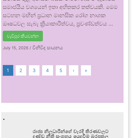
සමාජයීය වශයෙන් ඉතා අහිතකර තත්වයකි. මෙම
සටහන මඟින් ප්‍රධාන මානසික රෝග නාශක
ඖෂධවල සැබෑ ක්‍රියාකාරීත්වය, ප්‍රචණ්ඩත්වය …
වැඩිපුර කියවන්න
විනිවිද සායනය
July 15, 2026
/
1
2
3
4
5
›
»
.
රාජ්‍ය නිලධාරීන්ගේ වැරදි තීරණවලට
දණ්ඩ නීති සංග්‍රහය යෙදවීම බරපතල