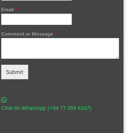
Email
*
Comment or Message
*
Submit
Chat on WhatsApp (+94 77 359 6107)