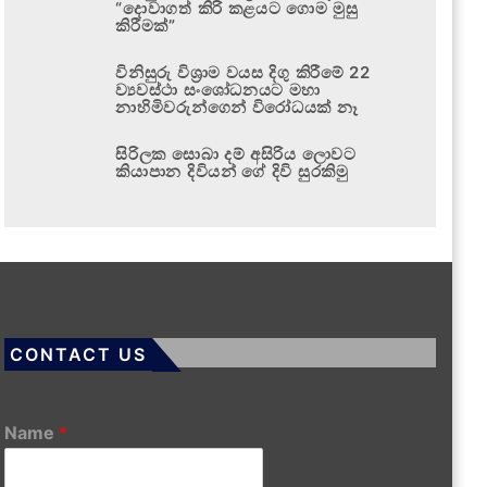
“දොවාගත් කිරි කළයට ගොම මුසු
කිරීමක්”
විනිසුරු විශ්‍රාම වයස දිගු කිරීමේ 22
ව්‍යවස්ථා සංශෝධනයට මහා
නාහිමිවරුන්ගෙන් විරෝධයක් නෑ
සිරිලක සොබා දම් අසිරිය ලොවට
කියාපාන දිවියන් ගේ දිවි සුරකිමු
CONTACT US
Name
*