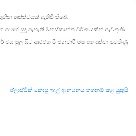
හින තත්ත්වයක් ඇතිවී තිබේ.
 පාහේ සුදු පැහැති මනස්කාන්ත වර්ණයකින් පැවතුණි.
් මස මුල සිට ආරම්භ වී ජනවාරි මස අග දක්වා පවතිණු
ප්ලාස්ටික් කොසු ඉදල් ආනයනය තහනම් කළ යුතුයි