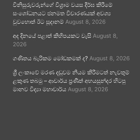
විනිසුරුවරුන්ගේ විශ්‍රාම වයස දීර්ඝ කිරීමේ
සංශෝධනයට ජනමත විචාරණයක් අවශ්‍ය
වුවහොත් ඊට සූදානම්
August 8, 2026
අද දිනයේ පළාත් කිහිපයකට වැසි
August 8,
2026
ගණිතය බැරිකම මෝඩකමක් ද?
August 8, 2026
ශ්‍රී ලංකාවේ මරණ දඬුවම නියම කිරීමටත් නැවතුම්
ළකුණ තබමු – ආචාර්ය ප්‍රණීත් අභයසුන්දර හිටපු
මානව විද්‍යා මහාචාර්ය
August 8, 2026