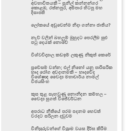
අවභාවිතයකි – සුනිල් කන්නන්ගර
කොළඹ, රත්නපුර, අම්පාර හිටපු මහ
දිසාපති
ලෝකයේ අඩුවෙන්ම නිදා ගන්නා ජාතිය?
නැව් වලින් බහලුම් මුහුදට පෙරලීම සුළු
පටු දෙයක් නොවේ
විශ්වවිද්‍යාල කඩඉම් ලකුණු නිකුත් කෙරේ
ප්‍රවේසම් වන්න; එල් නිනෝ යනු පාරිසරික
හෘද රෝග අවදානමකි – හෘදවේද
විශේෂඥ වෛද්‍ය මහාචාර්ය නාමල්
විජයසිංහ
කුස තුළ සැඟවුණු නොනිදන කම්හල –
වෛද්‍ය සුගත් විජේවර්ධන
අපරාධ නීතියේ පරම පදනම හෙවත්
වරදට සරිලන දඬුවම
විනිසුරුවන්ගේ විශ්‍රාම වයස දීර්ඝ කිරීම