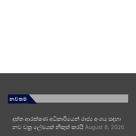
නවතම
දත්ත ආරක්ෂණ අධිකාරියෙන් රාජ්‍ය අංශය සඳහා
නව චක්‍ර ලේඛයක් නිකුත් කරයි
August 8, 2026