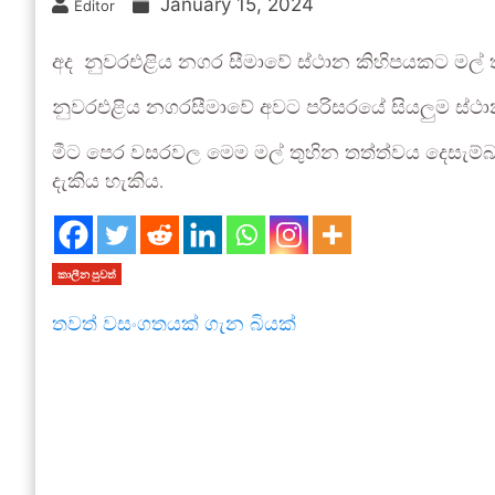
January 15, 2024
Editor
අද නුවරඑළිය නගර සීමාවේ ස්ථාන කිහිපයකට මල් තු
නුවරඑළිය නගරසීමාවේ අවට පරිසරයේ සියලුම ස්ථාන
මීට පෙර වසරවල මෙම මල් තුහින තත්ත්වය දෙසැම්බර
දැකිය හැකිය.
කාලීන පුවත්
තවත් වසංගතයක් ගැන බියක්