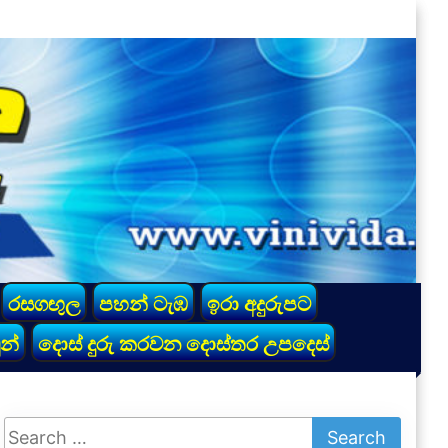
රසගඟුල
පහන් ටැඹ
ඉරා අදුරුපට
න්
දොස් දුරු කරවන දොස්තර උපදෙස්