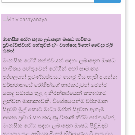
මානසික රෝග සඳහා ලබාදෙන ඖෂධ භාවිතය
ප්‍රචණ්ඩත්වයට හේතුවක් ද?- විශේෂඥ මනෝ වෛද්‍ය රූමි
රූබන්
මානසික රෝගී තත්ත්වයන් සඳහා ලබාදෙන ඖෂධ
භාවිතය හේතුවෙන් රෝගීන් හෝ සාමාන්‍ය
පුද්ගලයන් ප්‍රචණ්ඩත්වයට යොමු විය හැකි ද යන්න
වර්තමානයේ රෝගීන්ගේ භාරකරුවන් මෙන්ම
පොදු සමාජය තුළ ද නිරන්තරයෙන් කතාබහට
ලක්වන මාතෘකාවකි. විශේෂයෙන්ම වර්තමාන
සිදුවීම් මුල් කොට මාධ්‍ය මඟින් සිදුවන ඇතැම්
අසත්‍ය ප්‍රචාර සහ කරුණු විකෘති කිරීම් හේතුවෙන්,
මානසික රෝග සඳහා ලබාදෙන ඖෂධ පිළිබඳව
සමාජය තුළ අනියත බියක් නිර්මාණය වී ඇත.එය