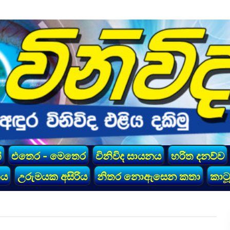
්
එතෙර - මෙතෙර
විනිවිද සායනය
හරිත දනව්ව
කය
උරුමයක අසිරිය
නිතර නොඇසෙන කතා
කාටූ