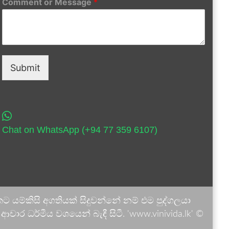
Comment or Message
*
Submit
Chat on WhatsApp (+94 77 359 6107)
 යම්කිසි අගතියක් සිදුවන්නේ නම් එම පුද්ගලයා
ාර ධර්මීය වශයෙන් බැඳී සිටී. 'www.vinivida.lk' ©