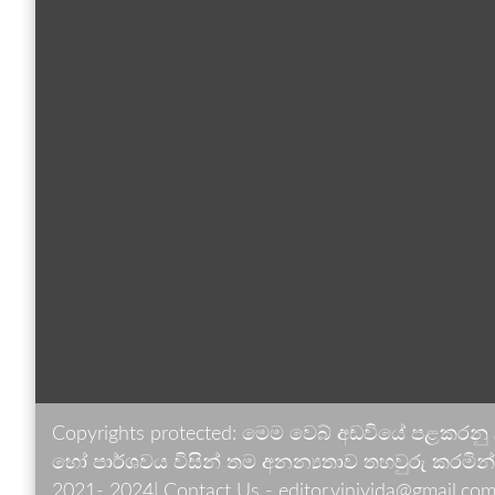
Copyrights protected: මෙම වෙබ් අඩවියේ පළකරනු
හෝ පාර්ශවය විසින් තම අනන්‍යතාව තහවුරු කරමින් ඉ
2021- 2024| Contact Us - editor.vinivida@gmail.com