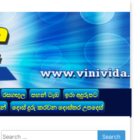
රසගඟුල
පහන් ටැඹ
ඉරා අදුරුපට
න්
දොස් දුරු කරවන දොස්තර උපදෙස්