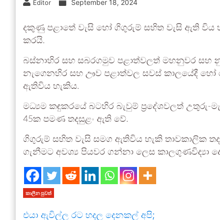
September 18, 2024
Editor
දකුණු පළාතේ වැසි හෝ ගිගුරුම් සහිත වැසි ඇති වි
කරයි.
බස්නාහිර සහ සබරගමුව පළාත්වලත් මහනුවර සහ නුවරඑ
නැගෙනහිර සහ ඌව පළාත්වල සවස් කාලයේදී හෝ රාත්‍
ඇතිවිය හැකිය.
මධ්‍යම කඳුකරයේ බටහිර බැවුම් ප්‍රදේශවලත් උතුරු-මැ
45ක පමණ තදසුළං ඇති වේ.
ගිගුරුම් සහිත වැසි සමග ඇතිවිය හැකි තාවකාලික ත
ගැනීමට අවශ්‍ය පියවර ගන්නා ලෙස කාලගුණවිද්‍යා ද
කාලීන පුවත්
එයා ඇවිල්ල රට හදල දෙනකල් අපි;