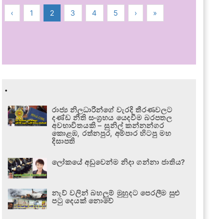
‹
1
2
3
4
5
›
»
.
රාජ්‍ය නිලධාරීන්ගේ වැරදි තීරණවලට
දණ්ඩ නීති සංග්‍රහය යෙදවීම බරපතල
අවභාවිතයකි – සුනිල් කන්නන්ගර
කොළඹ, රත්නපුර, අම්පාර හිටපු මහ
දිසාපති
ලෝකයේ අඩුවෙන්ම නිදා ගන්නා ජාතිය?
නැව් වලින් බහලුම් මුහුදට පෙරලීම සුළු
පටු දෙයක් නොවේ