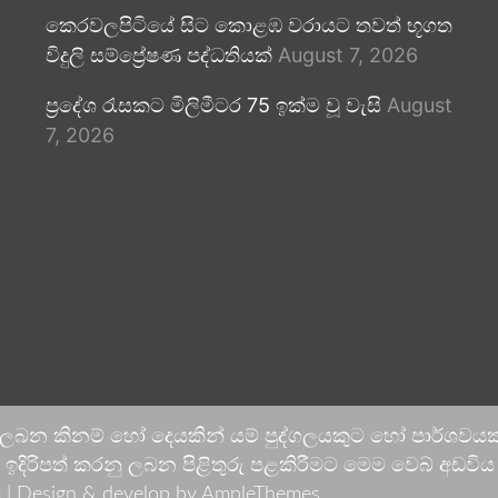
කෙරවලපිටියේ සිට කොළඹ වරායට තවත් භූගත
විදුලි සම්ප්‍රේෂණ පද්ධතියක්
August 7, 2026
ප්‍රදේශ රැසකට මිලිමීටර 75 ඉක්ම වූ වැසි
August
7, 2026
 ලබන කිනම් හෝ දෙයකින් යම් පුද්ගලයකුට හෝ පාර්ශවයකට
දිරිපත් කරනු ලබන පිළිතුරු පළකිරීමට මෙම වෙබ් අඩවිය ආච
 |
Design & develop by AmpleThemes