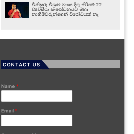
විනිසුරු විශ්‍රාම වයස දිගු කිරීමේ 22
ව්‍යවස්ථා සංශෝධනයට මහා
නාහිමිවරුන්ගෙන් විරෝධයක් නෑ
CONTACT US
Name
*
Email
*