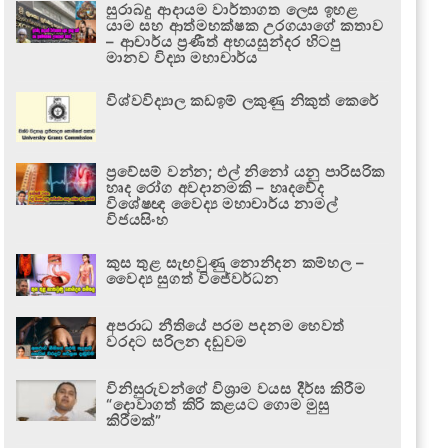
සුරාබදු ආදායම වාර්තාගත ලෙස ඉහළ
යාම සහ ආත්මභක්ෂක උරගයාගේ කතාව
– ආචාර්ය ප්‍රණීත් අභයසුන්දර හිටපු
මානව විද්‍යා මහාචාර්ය
විශ්වවිද්‍යාල කඩඉම් ලකුණු නිකුත් කෙරේ
ප්‍රවේසම් වන්න; එල් නිනෝ යනු පාරිසරික
හෘද රෝග අවදානමකි – හෘදවේද
විශේෂඥ වෛද්‍ය මහාචාර්ය නාමල්
විජයසිංහ
කුස තුළ සැඟවුණු නොනිදන කම්හල –
වෛද්‍ය සුගත් විජේවර්ධන
අපරාධ නීතියේ පරම පදනම හෙවත්
වරදට සරිලන දඬුවම
විනිසුරුවන්ගේ විශ්‍රාම වයස දීර්ඝ කිරීම
“දොවාගත් කිරි කළයට ගොම මුසු
කිරීමක්”