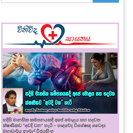
හදිසි මානසික කම්පනයකදී අපේ මොළය සහ හදවත
ක්ෂණිකව “අවදි වන” හැටි – හෘදවේද විශේෂඥ වෛද්‍ය
මහාචාර්ය නාමල් විජයසිංහ