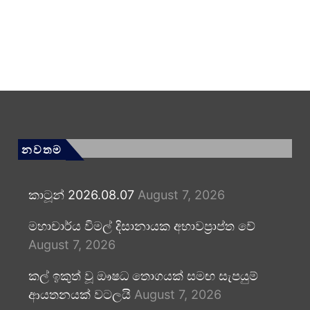
නවතම
කාටූන් 2026.08.07
August 7, 2026
මහාචාර්ය විමල් දිසානායක අභාවප්‍රාප්ත වේ
August 7, 2026
කල් ඉකුත් වූ ඖෂධ තොගයක් සමඟ සැපයුම්
ආයතනයක් වටලයි
August 7, 2026