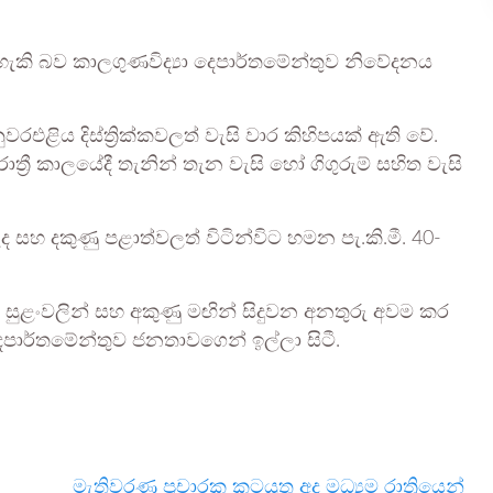
ය හැකි බව කාලගුණවිද්‍යා දෙපාර්තමේන්තුව නිවේදනය
ළිය දිස්ත්‍රික්කවලත් වැසි වාර කිහිපයක් ඇති වේ.
රී කාලයේදී තැනින් තැන වැසි හෝ ගිගුරුම් සහිත වැසි
ද සහ දකුණු පළාත්වලත් විටින්විට හමන පැ.කි.මී. 40-
ද සුළංවලින් සහ අකුණු මඟින් සිදුවන අනතුරු අවම කර
ෙපාර්තමේන්තුව ජනතාවගෙන් ඉල්ලා සිටී.
මැතිවරණ ප්‍රචාරක කටයුතු අද මධ්‍යම රාත්‍රියෙන්