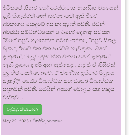
ජීවිතයේ කිනම් හෝ අවස්ථාවක මානසික වශයෙන්
දැඩි තිගැස්මක් හෝ කම්පනයක් ඇති වීමේ
අවකාශය පොදුවේ අප කා තුළත් පවතී. එවන්
අවස්ථා සම්බන්ධයෙන් බොහෝ දෙනකු පවසන
“මගේ පපුව ගැහෙන්න පටන් ගත්තා”, “පපුව සීතල
වුණා”, “හාට් එක එක පාරටම නැවතුණා වගේ
දැනුණා”, “ඔලුව පුපුරන්න එනවා වගේ දැනුණා”
වැනි ප්‍රකාශ ද අපි අසා ඇත්තෙමු. නමුත් ඒ කිසිවක්
හුදු හිස් වදන් නොවේ. ඒ ක්ෂණික ප්‍රතිචාර පිටුපස
පැහැදිලි ජෛව විද්‍යාත්මක සහ මනෝ විද්‍යාත්මක
පදනමක් පවතී. මෙයින් අපගේ මොළය සහ හෘදය
වස්තුව …
වැඩිපුර කියවන්න
විනිවිද සායනය
May 22, 2026
/