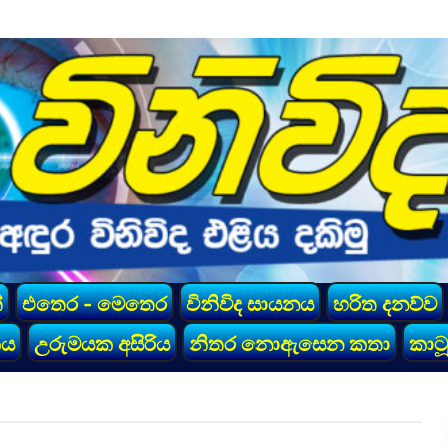
්
එතෙර - මෙතෙර
විනිවිද සායනය
හරිත දනව්ව
කය
උරුමයක අසිරිය
නිතර නොඇසෙන කතා
කාටූ