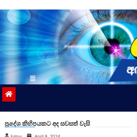
Skip
to
content
vinivida.lk
ප්‍රදේශ කිහිපයකට අද සවසත් වැසි
April 9, 2024
Editor