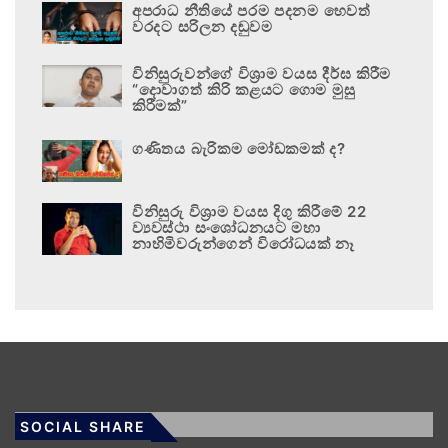
අපරාධ නීතියේ පරම පදනම හෙවත්
වරදට සරිලන දඬුවම
විනිසුරුවන්ගේ විශ්‍රාම වයස දීර්ඝ කිරීම
“දොවාගත් කිරි කළයට ගොම මුසු
කිරීමක්”
ගණිතය බැරිකම මෝඩකමක් ද?
විනිසුරු විශ්‍රාම වයස දිගු කිරීමේ 22
ව්‍යවස්ථා සංශෝධනයට මහා
නාහිමිවරුන්ගෙන් විරෝධයක් නෑ
SOCIAL SHARE