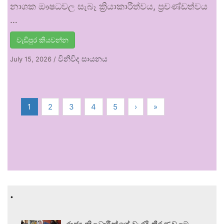
නාශක ඖෂධවල සැබෑ ක්‍රියාකාරීත්වය, ප්‍රචණ්ඩත්වය
…
වැඩිපුර කියවන්න
විනිවිද සායනය
July 15, 2026
/
1
2
3
4
5
›
»
.