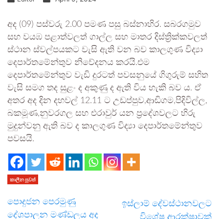
අද (09) පස්වරු 2.00 පමණ පසු බස්නාහිර. සබරගමුව
සහ වයඹ පළාත්වලත් ගාල්ල සහ මාතර දිස්ත්‍රික්කවලත්
ස්ථාන ස්වල්පයකට වැසි ඇති වන බව කාලගුණ විද්‍යා
දෙපාර්තමේන්තුව නිවේදනය කරයි.එම
දෙපාර්තමේන්තුව වැඩි දුරටත් පවසනුයේ ගිගුරුම් සහිත
වැසි සමග තද සුළං ද අකුණු ද ඇති විය හැකි බව ය. ඒ
අතර අද දින දහවල් 12.11 ට උඩප්පුව,ආඬිගම,පිදිවිල්ල,
බකමූණ,නුවරගල සහ එරාවුර් යන ප්‍රදේශවලට හිරු
මුදුන්වනු ඇති බව ද කාලගුණ විද්‍යා දෙපාර්තමේන්තුව
පවසයි.
කාලීන පුවත්
පොදුජන පෙරමුණු
ඉස්ලාම් දේවස්ථානවලට
දේශපාලන මණ්ඩලය අද
විශේෂ ආරක්ෂාවක්