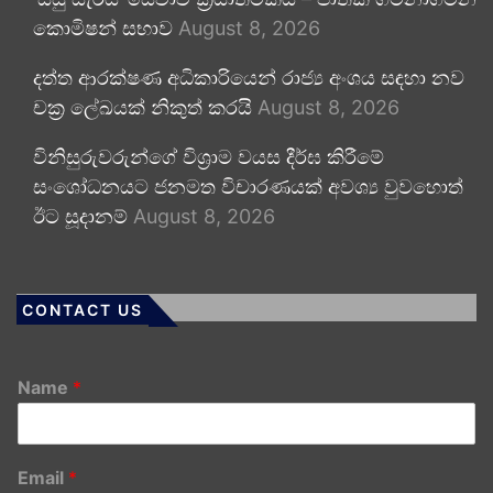
කොමිෂන් සභාව
August 8, 2026
දත්ත ආරක්ෂණ අධිකාරියෙන් රාජ්‍ය අංශය සඳහා නව
චක්‍ර ලේඛයක් නිකුත් කරයි
August 8, 2026
විනිසුරුවරුන්ගේ විශ්‍රාම වයස දීර්ඝ කිරීමේ
සංශෝධනයට ජනමත විචාරණයක් අවශ්‍ය වුවහොත්
ඊට සූදානම්
August 8, 2026
CONTACT US
Name
*
Email
*