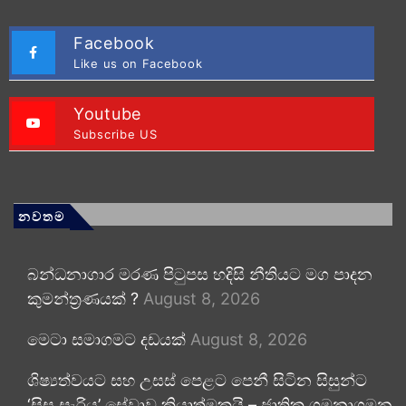
Facebook
Like us on Facebook
Youtube
Subscribe US
නවතම
බන්ධනාගාර මරණ පිටුපස හදිසි නීතියට මග පාදන
කුමන්ත්‍රණයක් ?
August 8, 2026
මෙටා සමාගමට දඩයක්
August 8, 2026
ශිෂ්‍යත්වයට සහ උසස් පෙළට පෙනී සිටින සිසුන්ට
‘සිසු සැරිය’ සේවාව ක්‍රියාත්මකයි – ජාතික ගමනාගමන