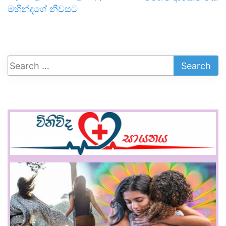
මහින්දගේ නිවසට