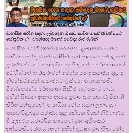
මානසික රෝග සඳහා ලබාදෙන ඖෂධ භාවිතය ප්‍රචණ්ඩත්වයට
හේතුවක් ද?- විශේෂඥ මනෝ වෛද්‍ය රූමි රූබන්
මානසික රෝගී තත්ත්වයන් සඳහා ලබාදෙන ඖෂධ
භාවිතය හේතුවෙන් රෝගීන් හෝ සාමාන්‍ය පුද්ගලයන්
ප්‍රචණ්ඩත්වයට යොමු විය හැකි ද යන්න වර්තමානයේ
රෝගීන්ගේ භාරකරුවන් මෙන්ම පොදු සමාජය තුළ ද
නිරන්තරයෙන් කතාබහට ලක්වන මාතෘකාවකි.
විශේෂයෙන්ම වර්තමාන සිදුවීම් මුල් කොට මාධ්‍ය
මඟින් සිදුවන ඇතැම් අසත්‍ය ප්‍රචාර සහ කරුණු විකෘති
කිරීම් හේතුවෙන්, මානසික රෝග සඳහා ලබාදෙන
ඖෂධ පිළිබඳව සමාජය තුළ අනියත බියක් නිර්මාණය
වී ඇත.එය සමාජයීය වශයෙන් ඉතා අහිතකර
තත්වයකි. මෙම සටහන මඟින් ප්‍රධාන මානසික රෝග