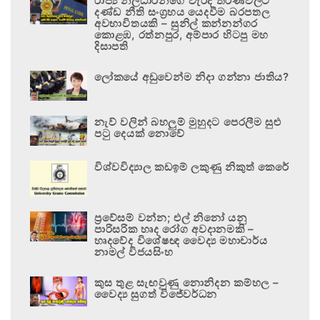
රාජ්‍ය නිලධාරීන්ගේ වැරදි තීරණවලට
දණ්ඩ නීති සංග්‍රහය යෙදවීම බරපතල
අවභාවිතයකි – සුනිල් කන්නන්ගර
කොළඹ, රත්නපුර, අම්පාර හිටපු මහ
දිසාපති
ලෝකයේ අඩුවෙන්ම නිදා ගන්නා ජාතිය?
නැව් වලින් බහලුම් මුහුදට පෙරලීම සුළු
පටු දෙයක් නොවේ
විශ්වවිද්‍යාල කඩඉම් ලකුණු නිකුත් කෙරේ
ප්‍රවේසම් වන්න; එල් නිනෝ යනු
පාරිසරික හෘද රෝග අවදානමකි –
හෘදවේද විශේෂඥ වෛද්‍ය මහාචාර්ය
නාමල් විජයසිංහ
කුස තුළ සැඟවුණු නොනිදන කම්හල –
වෛද්‍ය සුගත් විජේවර්ධන