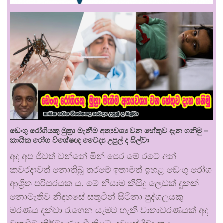
ඩෙංගු රෝගියකු ⁣මුත්‍රා මැනීම අත්‍යවශ්‍ය වන හේතුව දැන ගනිමු –
කායික රෝග විශේෂඥ වෛද්‍ය උපුල් ද සිල්වා
අද අප ජීවත් වන්නේ මින් පෙර මේ රටේ අන්
කවරදාවත් නොතිබූ තරමේ ඉතාමත් ඉහළ ඩෙංගු රෝග
ආශ්‍රිත පරිසරයක ය. මේ නිසාම කිසිදු ලෙඩක් දුකක්
නොමැතිව නිදහසේ සතුටින් සිටිනා පුද්ගලයකු
මරණය දක්වා රැගෙන යෑමට හැකි වාතාවරණයක් අද