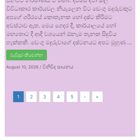
වනවිට නිර්මාණය වී තිබේ. දවසේ දිවා කල
විවිධාකාර කාර්යවල නියැලෙන විට ඩෙංගු මදුරුවකුට
අපගේ ශරීරයේ කොතැනක හෝ දෂ්ට කිරීමට
අවස්ථාව ඇත. මෙය ගෙදර දී, කාර්යාලයේ හෝ
මඟතොට දී ආදී වශයෙන් ඕනෑම තැනක සිදුවිය
හැක්කකි. ඩෙංගු මදුරුවාගේ දෂ්ටනයට අපට මුහුණ …
වැඩිපුර කියවන්න
විනිවිද සායනය
August 10, 2026
/
1
2
3
4
5
›
»