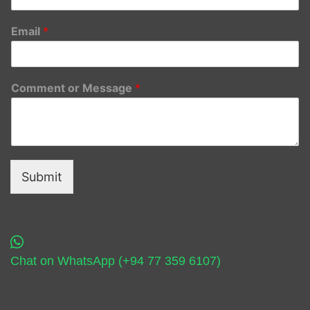
Email
*
Comment or Message
*
Submit
Chat on WhatsApp (+94 77 359 6107)