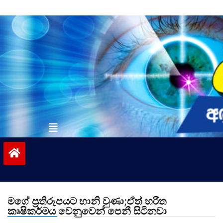
Skip
to
content
vinivida.lk
මගේ ප්‍රතිරූපයට හානි වුණා;ඒත් හරිත
කෘෂිකර්මය වෙනුවෙන් පෙනී සිටිනවා