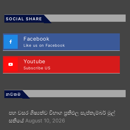
SOCIAL SHARE
Facebook
Like us on Facebook
Youtube
Subscribe US
නවතම
පහ වසර ශිෂ්‍යත්ව විභාග ප්‍රතිඵල සැප්තැම්බර් මුල්
සතියේ
August 10, 2026