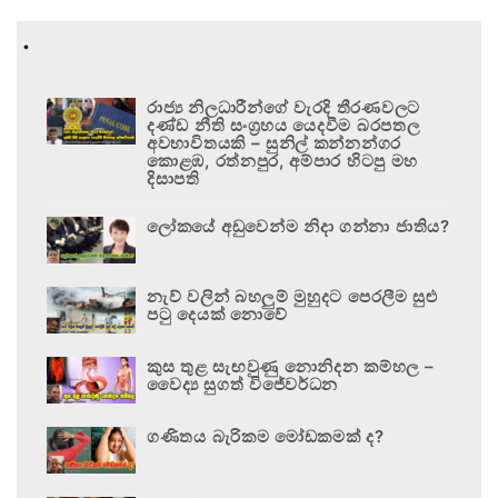
.
රාජ්‍ය නිලධාරීන්ගේ වැරදි තීරණවලට
දණ්ඩ නීති සංග්‍රහය යෙදවීම බරපතල
අවභාවිතයකි – සුනිල් කන්නන්ගර
කොළඹ, රත්නපුර, අම්පාර හිටපු මහ
දිසාපති
ලෝකයේ අඩුවෙන්ම නිදා ගන්නා ජාතිය?
නැව් වලින් බහලුම් මුහුදට පෙරලීම සුළු
පටු දෙයක් නොවේ
කුස තුළ සැඟවුණු නොනිදන කම්හල –
වෛද්‍ය සුගත් විජේවර්ධන
ගණිතය බැරිකම මෝඩකමක් ද?