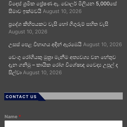
විදෙස් ශ්‍රමික ප්‍රේෂණ ඇ. ඩොලර් මිලියන 5,000සේ
සීමාව ඉක්මවයි
August 10, 2026
ප්‍රදේශ කිහිපයකට වැසි හෝ ගිගුරුම් සහිත වැසි
August 10, 2026
උසස් පෙළ විභාගය අදින් ඇරඹෙයි
August 10, 2026
ඩෙංගු රෝගියකු ⁣මුත්‍රා මැනීම අත්‍යවශ්‍ය වන හේතුව
දැන ගනිමු – කායික රෝග විශේෂඥ වෛද්‍ය උපුල් ද
සිල්වා
August 10, 2026
CONTACT US
Name
*