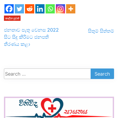
කාලීන පුවත්
ජනතාව පැතූ වෙනස 2022
සිතුම් සිත්තම්
සිට සිදු කිරීමට ජනපති
තීරණය කළා