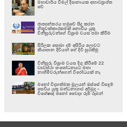
මහාචාර්ය විමල් දිසානායක අභාවප්‍රාප්ත
වේ
ජාත්‍යන්තරය හමුවේ සිදු කරන
හිතුවක්කාරකමක් නොවිය යුතු
විනිසුරුවන්ගේ විශ්‍රාම වයස පමා කිරීම
සිරිලක සොබා දම් අසිරිය ලොවට
කියාපාන දිවියන් ගේ දිවි සුරකිමු
විනිසුරු විශ්‍රාම වයස දිගු කිරීමේ 22
ව්‍යවස්ථා සංශෝධනයට මහා
නාහිමිවරුන්ගෙන් විරෝධයක් නෑ
මනෝ විද්‍යාත්මක මූලයන් ඔස්සේ විසඳුම්
සෙවිය යුතු බන්ධනාගාර අර්බුද –
විශේෂඥ මනෝ වෛද්‍ය රූමි රූබන්