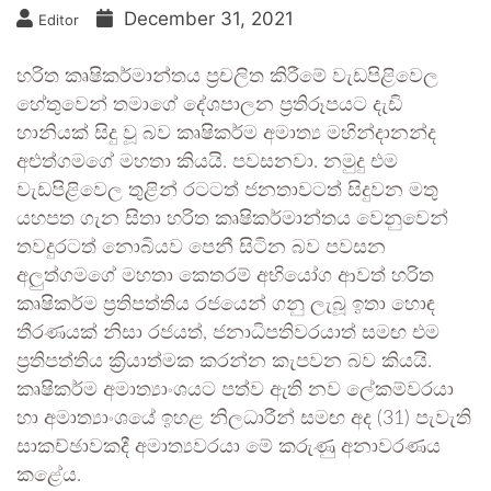
December 31, 2021
Editor
හරිත කෘෂිකර්මාන්තය ප්‍රචලිත කිරීමේ වැඩපිළිවෙල
හේතුවෙන් තමාගේ දේශපාලන ප්‍රතිරූපයට දැඩි
හානියක් සිදු වූ බව කෘෂිකර්ම අමාත්‍ය මහින්දානන්ද
අළුත්ගමගේ මහතා කියයි. පවසනවා. නමුදු එම
වැඩපිළිවෙල තුළින් රටටත් ජනතාවටත් සිදුවන මතු
යහපත ගැන සිතා හරිත කෘෂිකර්මාන්තය වෙනුවෙන්
තවදුරටත් නොබියව පෙනී සිටින බව පවසන
අලුත්ගමගේ මහතා කෙතරම් අභියෝග ආවත් හරිත
කෘෂිකර්ම ප්‍රතිපත්තිය රජයෙන් ගනු ලැබූ ඉතා හොඳ
තීරණයක් නිසා රජයත්, ජනාධිපතිවරයාත් සමඟ එම
ප්‍රතිපත්තිය ක්‍රියාත්මක කරන්න කැපවන බව කියයි.
කෘෂිකර්ම අමාත්‍යාංශයට පත්ව ඇති නව ලේකම්වරයා
හා අමාත්‍යාංශයේ ඉහළ නිලධාරීන් සමඟ අද (31) පැවැති
සාකච්ඡාවකදී අමාත්‍යවරයා මේ කරුණු අනාවරණය
කළේය.