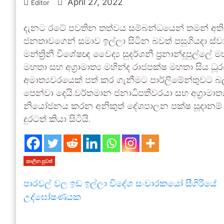
April 27, 2022
Editor
දැනට රටේ පවතින තත්වය සම්බන්ධයෙන් තමන් අති
ජනතාවගෙන් සමාව ඉල්ලා සිටින බවත් පසුගියදා ස්වාධ
මන්ත්‍රිනී විශේෂඥ වෛද්‍ය සුදර්ශනී ප්‍රනාන්දුපුල
මහතා සහ අග්‍රාමාත්‍ය මහින්ද රාජපක්ෂ මහතා සිය 
අමාත්‍යවරයෙක් පත් කර ගැනීමට පාර්ලිමේන්තුවට බලය 
පෙන්වා දෙයි.වර්තමාන ජනාධිපතිවරයා සහ අග්‍රාමාත
නියෝජනය කරන අනිකුත් දේශපාලන පක්ෂ සූදානම් 
දුරටත් කියා සිටියි.
කාලීන පුවත්
පාරවල් වල ඉඩ ඉල්ලා විදේශ සංචාරකයෝ සීගිරියේ
උද්ඝෝෂණයක