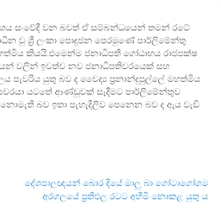
ශය සංවේදී වන බවත් ඒ සම්බන්ධයෙන් තමන් රටේ
ීන වු ශ්‍රී ලංකා පොදුජන පෙරමුණේ පාර්ලිමේන්තු
්ලේ මහත්මිය කියයි.එමෙන්ම ජනාධිපති ගෝඨාභය රාජපක්ෂ
ධූරයන් වලින් ඉවත්ව නව ජනාධිපතිවරයෙක් සහ
පැවරිය යුතු බව ද වෛද්‍ය ප්‍රනාන්දුපුල්ලේ මහත්මිය
්‍යවරයා යටතේ ආණ්ඩුවක් සෑදීමට පාර්ලිමේන්තුව
නොමැති බව ඉතා පැහැදිලිව පෙනෙන බව ද ඇය වැඩි
දේශපාලඥයන් බොර දියේ මාලු බා ගෝටාගෝගම
අරගලයේ ප්‍රතිඵල රටට අහිමි නොකළ යුතු ය