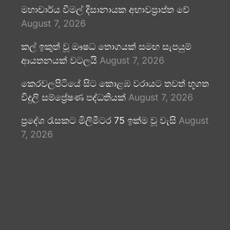
මහාචාර්ය විමල් දිසානායක අභාවප්‍රාප්ත වේ
August 7, 2026
කල් ඉකුත් වූ ඖෂධ තොගයක් සමඟ සැපයුම්
ආයතනයක් වටලයි
August 7, 2026
කෙරවලපිටියේ සිට කොළඹ වරායට තවත් භූගත
විදුලි සම්ප්‍රේෂණ පද්ධතියක්
August 7, 2026
ප්‍රදේශ රැසකට මිලිමීටර 75 ඉක්ම වූ වැසි
August
7, 2026