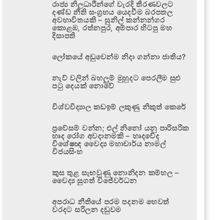
රාජ්‍ය නිලධාරීන්ගේ වැරදි තීරණවලට
දණ්ඩ නීති සංග්‍රහය යෙදවීම බරපතල
අවභාවිතයකි – සුනිල් කන්නන්ගර
කොළඹ, රත්නපුර, අම්පාර හිටපු මහ
දිසාපති
ලෝකයේ අඩුවෙන්ම නිදා ගන්නා ජාතිය?
නැව් වලින් බහලුම් මුහුදට පෙරලීම සුළු
පටු දෙයක් නොවේ
විශ්වවිද්‍යාල කඩඉම් ලකුණු නිකුත් කෙරේ
ප්‍රවේසම් වන්න; එල් නිනෝ යනු පාරිසරික
හෘද රෝග අවදානමකි – හෘදවේද
විශේෂඥ වෛද්‍ය මහාචාර්ය නාමල්
විජයසිංහ
කුස තුළ සැඟවුණු නොනිදන කම්හල –
වෛද්‍ය සුගත් විජේවර්ධන
අපරාධ නීතියේ පරම පදනම හෙවත්
වරදට සරිලන දඬුවම