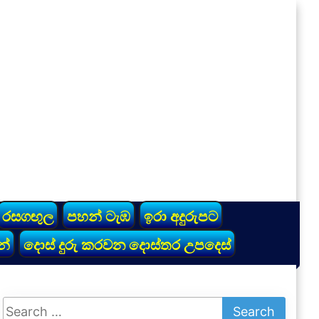
රසගඟුල
පහන් ටැඹ
ඉරා අදුරුපට
න්
දොස් දුරු කරවන දොස්තර උපදෙස්