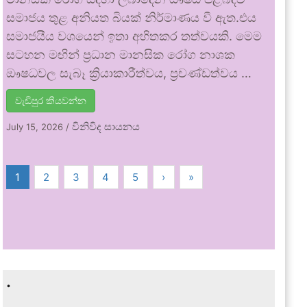
සමාජය තුළ අනියත බියක් නිර්මාණය වී ඇත.එය
සමාජයීය වශයෙන් ඉතා අහිතකර තත්වයකි. මෙම
සටහන මඟින් ප්‍රධාන මානසික රෝග නාශක
ඖෂධවල සැබෑ ක්‍රියාකාරීත්වය, ප්‍රචණ්ඩත්වය …
වැඩිපුර කියවන්න
විනිවිද සායනය
July 15, 2026
/
1
2
3
4
5
›
»
.