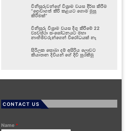
විනිසුරුවන්ගේ විශ්‍රාම වයස දීර්ඝ කිරීම
“දොවාගත් කිරි කළයට ගොම මුසු
කිරීමක්”
විනිසුරු විශ්‍රාම වයස දිගු කිරීමේ 22
ව්‍යවස්ථා සංශෝධනයට මහා
නාහිමිවරුන්ගෙන් විරෝධයක් නෑ
සිරිලක සොබා දම් අසිරිය ලොවට
කියාපාන දිවියන් ගේ දිවි සුරකිමු
CONTACT US
Name
*