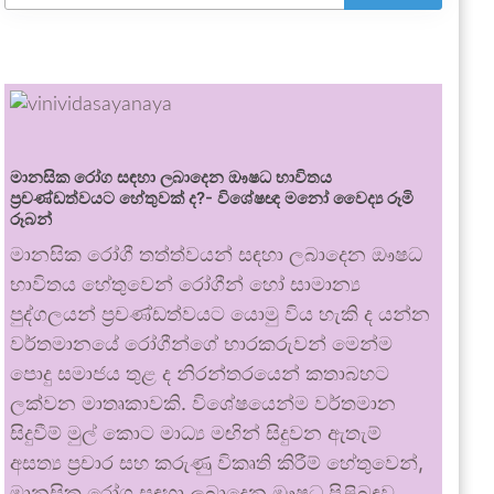
මානසික රෝග සඳහා ලබාදෙන ඖෂධ භාවිතය
ප්‍රචණ්ඩත්වයට හේතුවක් ද?- විශේෂඥ මනෝ වෛද්‍ය රූමි
රූබන්
මානසික රෝගී තත්ත්වයන් සඳහා ලබාදෙන ඖෂධ
භාවිතය හේතුවෙන් රෝගීන් හෝ සාමාන්‍ය
පුද්ගලයන් ප්‍රචණ්ඩත්වයට යොමු විය හැකි ද යන්න
වර්තමානයේ රෝගීන්ගේ භාරකරුවන් මෙන්ම
පොදු සමාජය තුළ ද නිරන්තරයෙන් කතාබහට
ලක්වන මාතෘකාවකි. විශේෂයෙන්ම වර්තමාන
සිදුවීම් මුල් කොට මාධ්‍ය මඟින් සිදුවන ඇතැම්
අසත්‍ය ප්‍රචාර සහ කරුණු විකෘති කිරීම් හේතුවෙන්,
මානසික රෝග සඳහා ලබාදෙන ඖෂධ පිළිබඳව