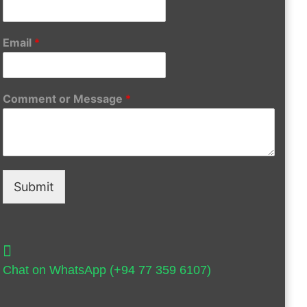
Email
*
Comment or Message
*
Submit
Chat on WhatsApp (+94 77 359 6107)