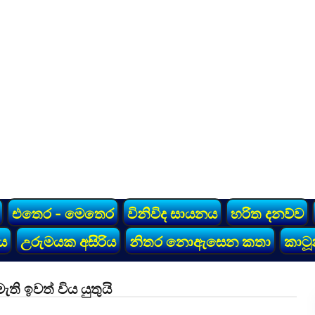
එතෙර - මෙතෙර
විනිවිද සායනය
හරිත දනව්ව
ය
උරුමයක අසිරිය
නිතර නොඇසෙන කතා
කාටූ
 ඉවත් විය යුතුයි