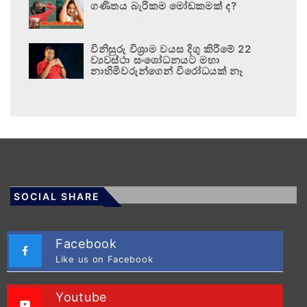
ගණිතය බැරිකම මෝඩකමක් ද?
විනිසුරු විශ්‍රාම වයස දිගු කිරීමේ 22
ව්‍යවස්ථා සංශෝධනයට මහා
නාහිමිවරුන්ගෙන් විරෝධයක් නෑ
SOCIAL SHARE
Facebook
Like us on Facebook
Youtube