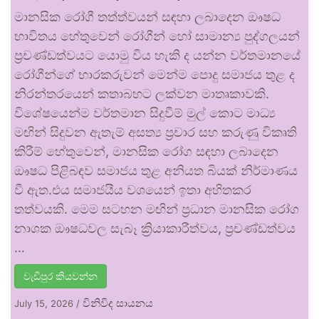
මානසික රෝගී තත්ත්වයන් සඳහා ලබාදෙන ඖෂධ
භාවිතය හේතුවෙන් රෝගීන් හෝ සාමාන්‍ය පුද්ගලයන්
ප්‍රචණ්ඩත්වයට යොමු විය හැකි ද යන්න වර්තමානයේ
රෝගීන්ගේ භාරකරුවන් මෙන්ම පොදු සමාජය තුළ ද
නිරන්තරයෙන් කතාබහට ලක්වන මාතෘකාවකි.
විශේෂයෙන්ම වර්තමාන සිදුවීම් මුල් කොට මාධ්‍ය
මඟින් සිදුවන ඇතැම් අසත්‍ය ප්‍රචාර සහ කරුණු විකෘති
කිරීම් හේතුවෙන්, මානසික රෝග සඳහා ලබාදෙන
ඖෂධ පිළිබඳව සමාජය තුළ අනියත බියක් නිර්මාණය
වී ඇත.එය සමාජයීය වශයෙන් ඉතා අහිතකර
තත්වයකි. මෙම සටහන මඟින් ප්‍රධාන මානසික රෝග
නාශක ඖෂධවල සැබෑ ක්‍රියාකාරීත්වය, ප්‍රචණ්ඩත්වය
…
වැඩිපුර කියවන්න
විනිවිද සායනය
July 15, 2026
/