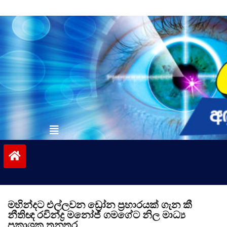
Skip
to
content
vinivida.lk
මහින්දට එල්ලවන ඩ්‍රෝන ප්‍රහාරයක් ගැන කී
නීතිඥ රවින්ද්‍ර මනෝජ් ගමගේට නිල මාධ්‍ය
ප්‍රකාශක තනතුර