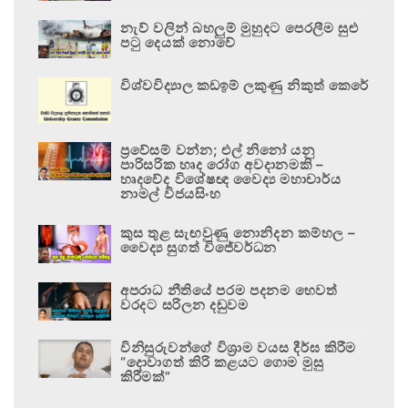
නැව් වලින් බහලුම් මුහුදට පෙරලීම සුළු
පටු දෙයක් නොවේ
විශ්වවිද්‍යාල කඩඉම් ලකුණු නිකුත් කෙරේ
ප්‍රවේසම් වන්න; එල් නිනෝ යනු
පාරිසරික හෘද රෝග අවදානමකි –
හෘදවේද විශේෂඥ වෛද්‍ය මහාචාර්ය
නාමල් විජයසිංහ
කුස තුළ සැඟවුණු නොනිදන කම්හල –
වෛද්‍ය සුගත් විජේවර්ධන
අපරාධ නීතියේ පරම පදනම හෙවත්
වරදට සරිලන දඬුවම
විනිසුරුවන්ගේ විශ්‍රාම වයස දීර්ඝ කිරීම
“දොවාගත් කිරි කළයට ගොම මුසු
කිරීමක්”