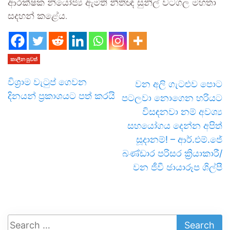
ආරක්ෂක නියෝජ්‍ය ඇමති නීතිඥ සුනිල් වටගල මහතා
සදහන් කළේය.
කාලීන පුවත්
විශ්‍රාම වැටුප් ගෙවන
වන අලි ගැටළුව පොට
දිනයන් ප්‍රකාශයට පත් කරයි
පටලවා නොගෙන හරියට
විසඳනවා නම් අවශ්‍ය
සහයෝගය දෙන්න අපිත්
සූදානම්! – ආර්.එම්.ජේ
බණ්ඩාර පරිසර ක්‍රියාකාරී/
වන ජීවී ඡායාරූප ශිල්පී