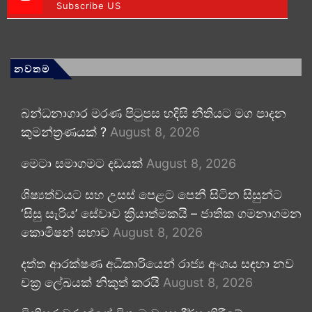
Subscribe US
නවතම
බන්ධනාගාර මරණ පිටුපස හදිසි නීතියට මග පාදන
කුමන්ත්‍රණයක් ?
August 8, 2026
මෙටා සමාගමට දඩයක්
August 8, 2026
ශිෂ්‍යත්වයට සහ උසස් පෙළට පෙනී සිටින සිසුන්ට
‘සිසු සැරිය’ සේවාව ක්‍රියාත්මකයි – ජාතික ගමනාගමන
කොමිෂන් සභාව
August 8, 2026
දත්ත ආරක්ෂණ අධිකාරියෙන් රාජ්‍ය අංශය සඳහා නව
චක්‍ර ලේඛයක් නිකුත් කරයි
August 8, 2026