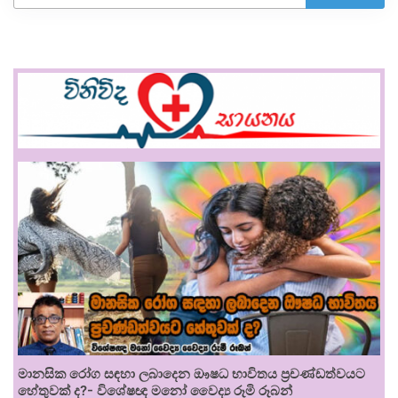
මානසික රෝග සඳහා ලබාදෙන ඖෂධ භාවිතය ප්‍රචණ්ඩත්වයට
හේතුවක් ද?- විශේෂඥ මනෝ වෛද්‍ය රූමි රූබන්