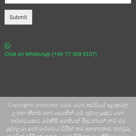
Submit
Chat on WhatsApp (+94 77 359 6107)
Copyrights protected: මෙම වෙබ් අඩවියේ පළකරනු
ලබන කිනම් හෝ දෙයකින් යම් පුද්ගලයකුට හෝ
පාර්ශවයකට යම්කිසි අගතියක් සිදුවන්නේ නම් එම
පුද්ගලයා හෝ පාර්ශවය විසින් තම අනන්‍යතාව තහවුරු