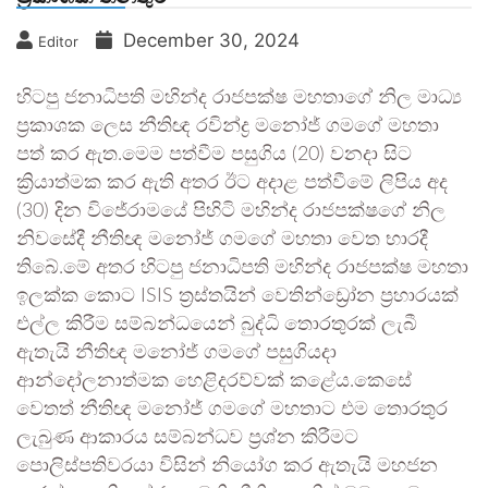
December 30, 2024
Editor
හිටපු ජනාධිපති මහින්ද රාජපක්ෂ මහතාගේ නිල මාධ්‍ය
ප්‍රකාශක ලෙස නීතිඥ රවින්ද්‍ර මනෝජ් ගමගේ මහතා
පත් කර ඇත.මෙම පත්වීම පසුගිය (20) වනදා සිට
ක්‍රියාත්මක කර ඇති අතර ඊට අදාළ පත්වීමේ ලිපිය අද
(30) දින විජේරාමයේ පිහිටි මහින්ද රාජපක්ෂගේ නිල
නිවසේදී නීතිඥ මනෝජ් ගමගේ මහතා වෙත භාරදී
තිබේ.මේ අතර හිටපු ජනාධිපති මහින්ද රාජපක්ෂ මහතා
ඉලක්ක කොට ISIS ත්‍රස්තයින් වෙතින්ඩ්‍රෝන ප්‍රහාරයක්
එල්ල කිරීම සම්බන්ධයෙන් බුද්ධි තොරතුරක් ලැබී
ඇතැයි නීතිඥ මනෝජ් ගමගේ පසුගියදා
ආන්දෝලනාත්මක හෙළිදරව්වක් කළේය.කෙසේ
වෙතත් නීතිඥ මනෝජ් ගමගේ මහතාට එම තොරතුර
ලැබුණ ආකාරය සම්බන්ධව ප්‍රශ්න කිරීමට
පොලිස්පතිවරයා විසින් නියෝග කර ඇතැයි මහජන