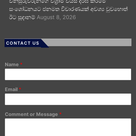
විනිසුරුවරුන්ගේ විශ්‍රාම වයස දීර්ඝ කිරීමේ
සංශෝධනයට ජනමත විචාරණයක් අවශ්‍ය වුවහොත්
ඊට සූදානම්
August 8, 2026
CONTACT US
Name
*
Email
*
Comment or Message
*