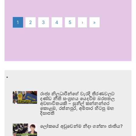
1
2
3
4
5
›
»
.
රාජ්‍ය නිලධාරීන්ගේ වැරදි තීරණවලට
දණ්ඩ නීති සංග්‍රහය යෙදවීම බරපතල
අවභාවිතයකි – සුනිල් කන්නන්ගර
කොළඹ, රත්නපුර, අම්පාර හිටපු මහ
දිසාපති
ලෝකයේ අඩුවෙන්ම නිදා ගන්නා ජාතිය?