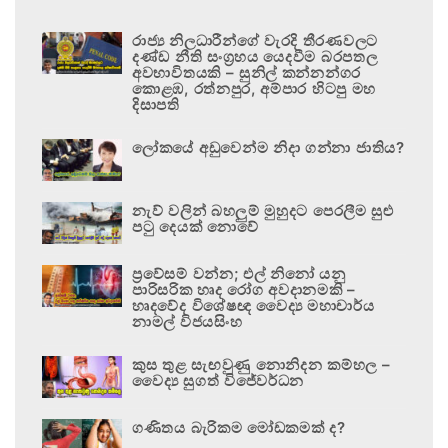
රාජ්‍ය නිලධාරීන්ගේ වැරදි තීරණවලට
දණ්ඩ නීති සංග්‍රහය යෙදවීම බරපතල
අවභාවිතයකි – සුනිල් කන්නන්ගර
කොළඹ, රත්නපුර, අම්පාර හිටපු මහ
දිසාපති
ලෝකයේ අඩුවෙන්ම නිදා ගන්නා ජාතිය?
නැව් වලින් බහලුම් මුහුදට පෙරලීම සුළු
පටු දෙයක් නොවේ
ප්‍රවේසම් වන්න; එල් නිනෝ යනු
පාරිසරික හෘද රෝග අවදානමකි –
හෘදවේද විශේෂඥ වෛද්‍ය මහාචාර්ය
නාමල් විජයසිංහ
කුස තුළ සැඟවුණු නොනිදන කම්හල –
වෛද්‍ය සුගත් විජේවර්ධන
ගණිතය බැරිකම මෝඩකමක් ද?