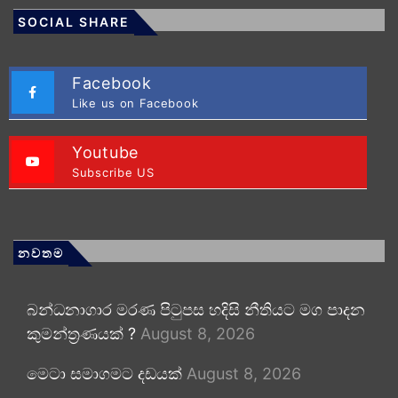
SOCIAL SHARE
Facebook
Like us on Facebook
Youtube
Subscribe US
නවතම
බන්ධනාගාර මරණ පිටුපස හදිසි නීතියට මග පාදන
කුමන්ත්‍රණයක් ?
August 8, 2026
මෙටා සමාගමට දඩයක්
August 8, 2026