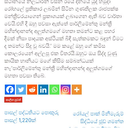
ස්ථානයේ නිලධාරීන් විසින් ඊයේ දිනයේ යුද හමුදා
රෝහලේ ප්‍රතිකාර ලබමින් සිටින ගුණතිලක රාජපක්ෂ
මන්ත්‍රීවරයාගෙන් ප්‍රකාශයක් ලබාගෙන ඇති බව වාර්තා
වෙයි.එහි දී ඔහු පවසා ඇත්තේ පාර්ලිමේන්තු මන්ත්‍රී
මහින්දානන්ද අලුත්ගමගේ මහතා තමන්ට කළ පහර
දීමක් නිසා පාදයක අස්ථියක් බිඳී සැත්කමකට බඳුන් වීමට
ද තමන්ට සිදු වූ බවයි.” මම කළේ ඔහු ගේ කමිස
කොලරයෙන් අල්ලපු එක විතරයි.ඔහුට ඔය සිද්ද වුණු
කායික හානියට මගේ කිසිම සම්බන්ධයක්
නෑ”පාර්ලිමේන්තු මන්ත්‍රී මහින්දානන්ද අලුත්ගමගේ
මහතා පවසා තිබේ.
කාලීන පුවත්
පාසල් පද්ධතියට පොකුරු
රෝයල් පාක් මිනීමැරුම්
පාසල් 1,220ක්
සිද්ධියේ ජූඩ් ශමන්ත