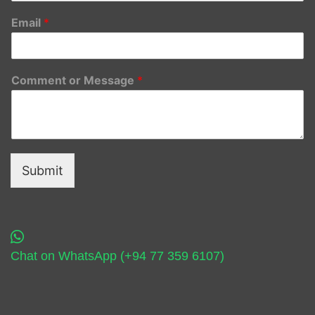
Email
*
Comment or Message
*
Submit
Chat on WhatsApp (+94 77 359 6107)