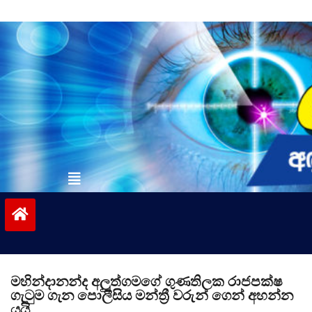
Skip
to
content
vinivida.lk
මහින්දානන්ද අලුත්ගමගේ ගුණතිලක රාජපක්ෂ
ගැටුම ගැන පොලීසිය මන්ත්‍රී වරුන් ගෙන් අහන්න
යයි