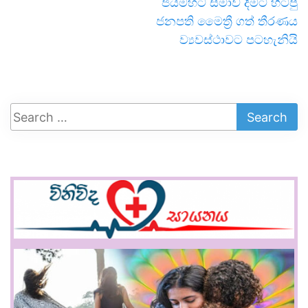
ජයමහට සමාව දීමට හිටපු
ජනපති මෛත්‍රී ගත් තීරණය
ව්‍යවස්ථාවට පටහැනියි