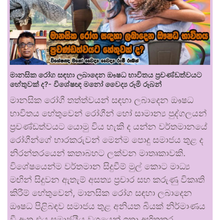
මානසික රෝග සඳහා ලබාදෙන ඖෂධ භාවිතය ප්‍රචණ්ඩත්වයට
හේතුවක් ද?- විශේෂඥ මනෝ වෛද්‍ය රූමි රූබන්
මානසික රෝගී තත්ත්වයන් සඳහා ලබාදෙන ඖෂධ
භාවිතය හේතුවෙන් රෝගීන් හෝ සාමාන්‍ය පුද්ගලයන්
ප්‍රචණ්ඩත්වයට යොමු විය හැකි ද යන්න වර්තමානයේ
රෝගීන්ගේ භාරකරුවන් මෙන්ම පොදු සමාජය තුළ ද
නිරන්තරයෙන් කතාබහට ලක්වන මාතෘකාවකි.
විශේෂයෙන්ම වර්තමාන සිදුවීම් මුල් කොට මාධ්‍ය
මඟින් සිදුවන ඇතැම් අසත්‍ය ප්‍රචාර සහ කරුණු විකෘති
කිරීම් හේතුවෙන්, මානසික රෝග සඳහා ලබාදෙන
ඖෂධ පිළිබඳව සමාජය තුළ අනියත බියක් නිර්මාණය
වී ඇත.එය සමාජයීය වශයෙන් ඉතා අහිතකර