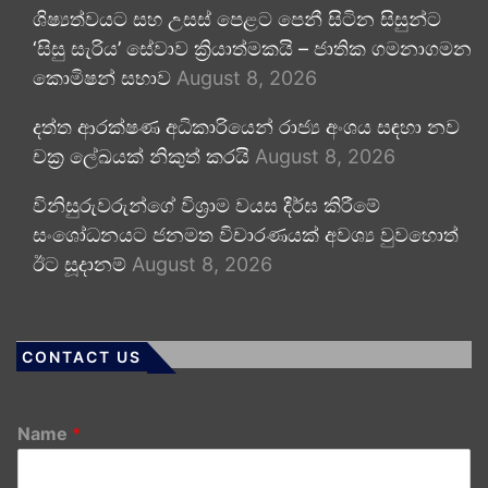
ශිෂ්‍යත්වයට සහ උසස් පෙළට පෙනී සිටින සිසුන්ට
‘සිසු සැරිය’ සේවාව ක්‍රියාත්මකයි – ජාතික ගමනාගමන
කොමිෂන් සභාව
August 8, 2026
දත්ත ආරක්ෂණ අධිකාරියෙන් රාජ්‍ය අංශය සඳහා නව
චක්‍ර ලේඛයක් නිකුත් කරයි
August 8, 2026
විනිසුරුවරුන්ගේ විශ්‍රාම වයස දීර්ඝ කිරීමේ
සංශෝධනයට ජනමත විචාරණයක් අවශ්‍ය වුවහොත්
ඊට සූදානම්
August 8, 2026
CONTACT US
Name
*