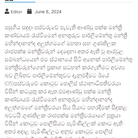
June 6, 2024
Editor
පසුගිය සඳුදා පස්වරුවේ පැවැති ආණ්ඩු පක්ෂ මන්ත්‍රී
කණ්ඩායම් රැස්වීමෙන් අනතුරුව පාර්ලිමේන්තු මන්ත්‍රී
මහින්දානන්ද අලුත්ගමගේ මහතා සහ ගුණතිලක
රාජපක්ෂ මන්ත්‍රීවරුන් දෙදෙනා අතර ඇති වු ආරවුල
සම්බන්ධයෙන් එම ස්ථානයේ සිටි අනෙක් පාර්ලිමේන්තු
මන්ත්‍රීවරුන්ගෙන් ප්‍රකාශ සටහන් කරගැනීමට අවශ්‍ය
බව ලිඛිතව පාර්ලිමේන්තුවට දැනුම්දීමට ඊයේ
(05)පස්වරුවේ කොටුව පොලිස් ස්ථානාධිපතිවරයා
විසින් කටයුතු කර ඇත.එමආණ්ඩු පක්ෂ මන්ත්‍රී
කණ්ඩායම් රැස්වීමෙන් අනතුරුව මහින්දානන්ද
අලුත්ගමගේ මන්ත්‍රීවරයා සිය පියාට පහරදීමක් සිදුකළ
බවටයි ගුණතිලක රාජපක්ෂ මන්ත්‍රීවරයාගේ පුත්‍රයා
විසින් කොටුව පොලීසියට පැමිණිල්ලක් කොට ඇති
අතර අදාළ පැමිණිල්ලට අනුව කොටුව පොලිස්