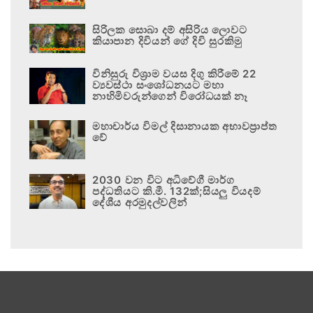
සිරිලක සොබා දම් අසිරිය ලොවට
කියාපාන දිවියන් ගේ දිවි සුරකිමු
විනිසුරු විශ්‍රාම වයස දිගු කිරීමේ 22
ව්‍යවස්ථා සංශෝධනයට මහා
නාහිමිවරුන්ගෙන් විරෝධයක් නෑ
මහාචාර්ය විමල් දිසානායක අභාවප්‍රාප්ත
වේ
2030 වන විට අධිවේගී මාර්ග
පද්ධතියට කි.මී. 132ක්;සියලු වියදම්
දේශීය අරමුදල්වලින්