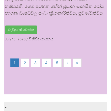
තත්වයකි. මෙම සටහන මඟින් ප්‍රධාන මානසික රෝග
නාශක ඖෂධවල සැබෑ ක්‍රියාකාරීත්වය, ප්‍රචණ්ඩත්වය
…
වැඩිපුර කියවන්න
විනිවිද සායනය
July 15, 2026
/
1
2
3
4
5
›
»
.