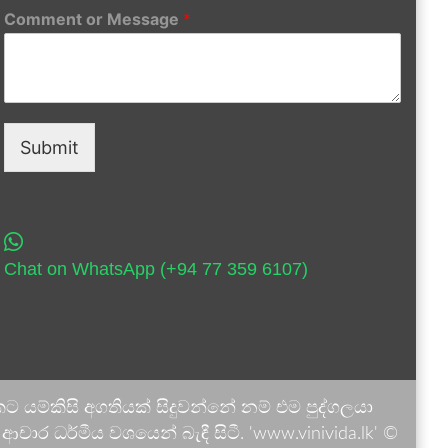
Comment or Message
*
Submit
Chat on WhatsApp (+94 77 359 6107)
 යම්කිසි අගතියක් සිදුවන්නේ නම් එම පුද්ගලයා
ාර ධර්මීය වශයෙන් බැඳී සිටී. 'www.vinivida.lk' ©