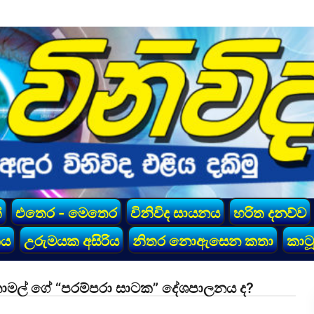
්
එතෙර - මෙතෙර
විනිවිද සායනය
හරිත දනව්ව
කය
උරුමයක අසිරිය
නිතර නොඇසෙන කතා
කාටූ
නාමල් ගේ “පරම්පරා සාටක” දේශපාලනය ද?