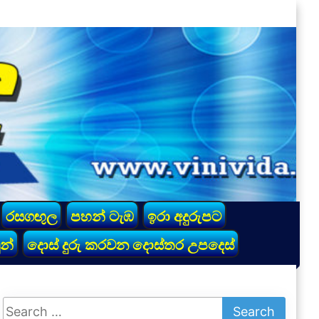
රසගඟුල
පහන් ටැඹ
ඉරා අදුරුපට
න්
දොස් දුරු කරවන දොස්තර උපදෙස්