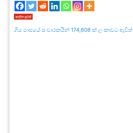
කාලීන පුවත්
ගිය මාසයේ සංචාරකයින් 174,608 ක් ලංකාවට ඇවිත්