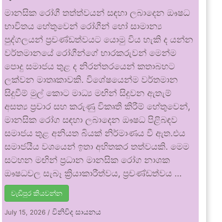
මානසික රෝගී තත්ත්වයන් සඳහා ලබාදෙන ඖෂධ
භාවිතය හේතුවෙන් රෝගීන් හෝ සාමාන්‍ය
පුද්ගලයන් ප්‍රචණ්ඩත්වයට යොමු විය හැකි ද යන්න
වර්තමානයේ රෝගීන්ගේ භාරකරුවන් මෙන්ම
පොදු සමාජය තුළ ද නිරන්තරයෙන් කතාබහට
ලක්වන මාතෘකාවකි. විශේෂයෙන්ම වර්තමාන
සිදුවීම් මුල් කොට මාධ්‍ය මඟින් සිදුවන ඇතැම්
අසත්‍ය ප්‍රචාර සහ කරුණු විකෘති කිරීම් හේතුවෙන්,
මානසික රෝග සඳහා ලබාදෙන ඖෂධ පිළිබඳව
සමාජය තුළ අනියත බියක් නිර්මාණය වී ඇත.එය
සමාජයීය වශයෙන් ඉතා අහිතකර තත්වයකි. මෙම
සටහන මඟින් ප්‍රධාන මානසික රෝග නාශක
ඖෂධවල සැබෑ ක්‍රියාකාරීත්වය, ප්‍රචණ්ඩත්වය …
වැඩිපුර කියවන්න
විනිවිද සායනය
July 15, 2026
/