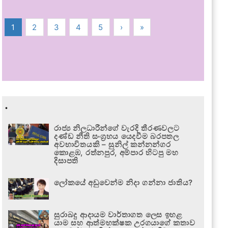
1
2
3
4
5
›
»
.
රාජ්‍ය නිලධාරීන්ගේ වැරදි තීරණවලට
දණ්ඩ නීති සංග්‍රහය යෙදවීම බරපතල
අවභාවිතයකි – සුනිල් කන්නන්ගර
කොළඹ, රත්නපුර, අම්පාර හිටපු මහ
දිසාපති
ලෝකයේ අඩුවෙන්ම නිදා ගන්නා ජාතිය?
සුරාබදු ආදායම වාර්තාගත ලෙස ඉහළ
යාම සහ ආත්මභක්ෂක උරගයාගේ කතාව