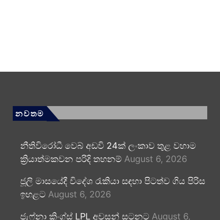
නවතම
නීතිවිරෝධී වෙබ් අඩවි 24ක් ලංකාව තුළ වහාම
ක්‍රියාත්මකවන පරිදි තහනම්
August 6, 2026
ජූලි මාසයේදී විදේශ රැකියා සඳහා පිටත්ව ගිය පිරිස
ඉහළට
August 6, 2026
ජැෆ්නා කිංග්ස් LPL අවසන් සටනට
August 6,