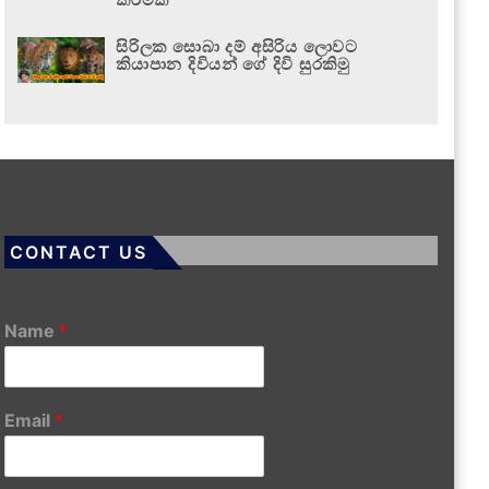
සිරිලක සොබා දම් අසිරිය ලොවට
කියාපාන දිවියන් ගේ දිවි සුරකිමු
CONTACT US
Name
*
Email
*