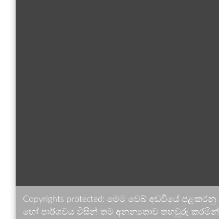
Copyrights protected: මෙම වෙබ් අඩවියේ පළකරනු
හෝ පාර්ශවය විසින් තම අනන්‍යතාව තහවුරු කරමින් ඉ