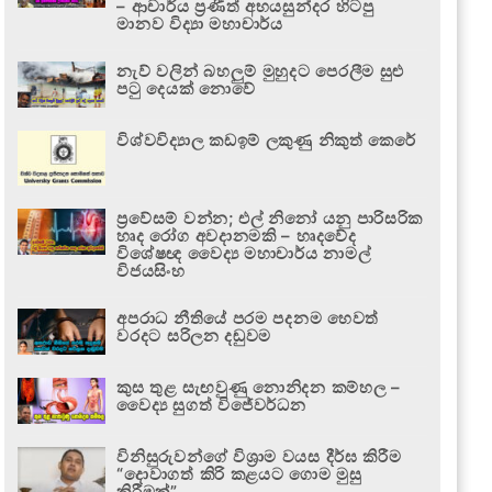
– ආචාර්ය ප්‍රණීත් අභයසුන්දර හිටපු
මානව විද්‍යා මහාචාර්ය
නැව් වලින් බහලුම් මුහුදට පෙරලීම සුළු
පටු දෙයක් නොවේ
විශ්වවිද්‍යාල කඩඉම් ලකුණු නිකුත් කෙරේ
ප්‍රවේසම් වන්න; එල් නිනෝ යනු පාරිසරික
හෘද රෝග අවදානමකි – හෘදවේද
විශේෂඥ වෛද්‍ය මහාචාර්ය නාමල්
විජයසිංහ
අපරාධ නීතියේ පරම පදනම හෙවත්
වරදට සරිලන දඬුවම
කුස තුළ සැඟවුණු නොනිදන කම්හල –
වෛද්‍ය සුගත් විජේවර්ධන
විනිසුරුවන්ගේ විශ්‍රාම වයස දීර්ඝ කිරීම
“දොවාගත් කිරි කළයට ගොම මුසු
කිරීමක්”