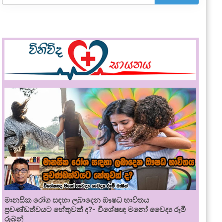
මානසික රෝග සඳහා ලබාදෙන ඖෂධ භාවිතය
ප්‍රචණ්ඩත්වයට හේතුවක් ද?- විශේෂඥ මනෝ වෛද්‍ය රූමි
රූබන්