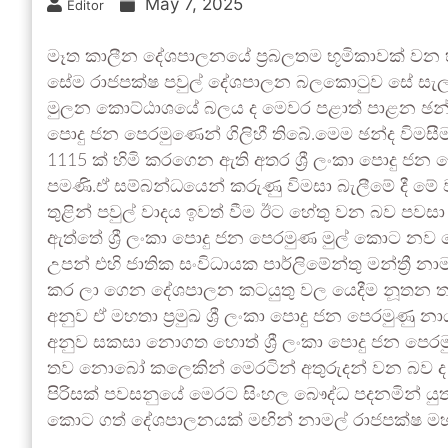
May 7, 2025
Editor
මෑත කාලීන දේශපාලනයේ ප්‍රබලතම භූමිකාවක් වන හ
සේම රාජපක්ෂ පවුල් දේශපාලන බලකොටුව සේ සැලකෙන
මුලන කොට්ඨාශයේ බලය ද මෙවර පළාත් පාළන ඡන්ද වි
පොදු ජන පෙරමුණෙන් ගිලිහී තිබේ.මෙම ඡන්ද වි
1115 ක් හිමි කරගෙන ඇති අතර ශ්‍රී ලංකා පොදු ජන
පමණි.ඒ සම්බන්ධයෙන් කරුණු විමසා බැලීමේ දී ම
තුළින් පවුල් වාදය ඉවත් වීම ඊට හේතු වන බව පවසා ඇ
ඇත්තේ ශ්‍රී ලංකා පොදු ජන පෙරමුණ මුල් කොට නව 
උපන් එහි ජාතික සංවිධායක පාර්ලිමේන්තු මන්ත්‍රී
කර ලා ගෙන දේශපාලන කටයුතු වල යෙදීම නූතන තරුණ
අනුව ඒ මහතා ප්‍රමුඛ ශ්‍රී ලංකා පොදු ජන පෙරමු
අනුව සකසා නොගත හොත් ශ්‍රී ලංකා පොදු ජන පෙ
තව නොබෝ කලෙකින් මෙරටින් අතුරුදන් වන බව ද එම
පිරිසක් පවසනුයේ මෙරට සිංහල බෞද්ධ පදනමින් ය
කොට ගත් දේශපාලනයක් මඟින් නාමල් රාජපක්ෂ මහත