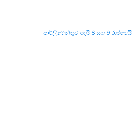
පාර්ලිමේන්තුව මැයි 8 සහ 9 රැස්වෙයි