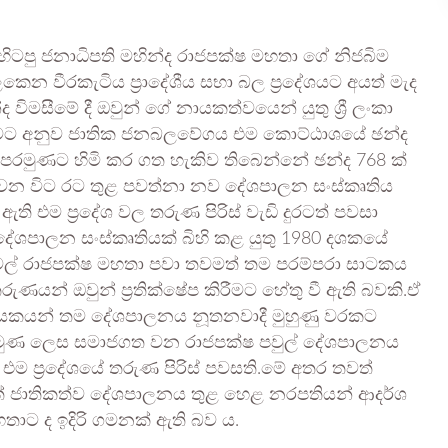
ිටපු ජනාධිපති මහින්ද රාජපක්ෂ මහතා ගේ නිජබිම
 වීරකැටිය ප්‍රාදේශීය සභා බල ප්‍රදේශයට අයත් මැද
මසීමේ දී ඔවුන් ගේ නායකත්වයෙන් යුතු ශ්‍රී ලංකා
මසීමට අනුව ජාතික ජනබලවේගය එම කොට්ඨාශයේ ඡන්ද
 පෙරමුණට හිමි කර ගත හැකිව තිබෙන්නේ ඡන්ද 768 ක්
ේ වන විට රට තුළ පවත්නා නව දේශපාලන සංස්කෘතිය
ති එම ප්‍රදේශ වල තරුණ පිරිස් වැඩි දුරටත් පවසා
දේශපාලන සංස්කෘතියක් බිහි කළ යුතු 1980 දශකයේ
 නාමල් රාජපක්ෂ මහතා පවා තවමත් තම පරම්පරා සාටකය
යන් ඔවුන් ප්‍රතික්ෂේප කිරීමට හේතු වී ඇති බවකි.ඒ
ණු නායකයන් තම දේශපාලනය නූතනවාදී මුහුණු වරකට
රමුණ ලෙස සමාජගත වන රාජපක්ෂ පවුල් දේශපාලනය
 ප්‍රදේශයේ තරුණ පිරිස් පවසති.මේ අතර තවත්
ුත් ජාතිකත්ව දේශපාලනය තුළ හෙළ නරපතියන් ආදර්ශ
ාට ද ඉදිරි ගමනක් ඇති බව ය.