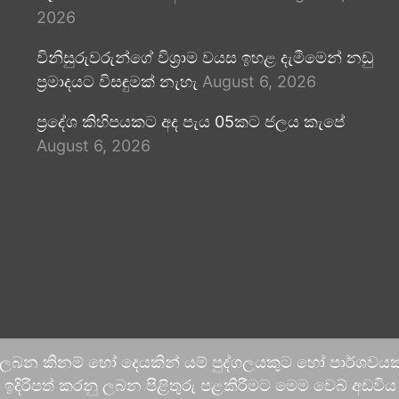
2026
විනිසුරුවරුන්ගේ විශ්‍රාම වයස ඉහළ දැමීමෙන් නඩු
ප්‍රමාදයට විසඳුමක් නැහැ
August 6, 2026
ප්‍රදේශ කිහිපයකට අද පැය 05කට ජලය කැපේ
August 6, 2026
 ලබන කිනම් හෝ දෙයකින් යම් පුද්ගලයකුට හෝ පාර්ශවයකට
දිරිපත් කරනු ලබන පිළිතුරු පළකිරීමට මෙම වෙබ් අඩවිය ආච