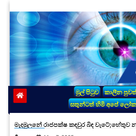
Skip
to
content
vinivida.lk
මුල් පිටුව
කාලීන පුවත
සතුන්ටත් හිමි අපේ ලෝ
මැදමුලනේ රාජපක්ෂ කඳවුර බිඳ වැටේ;හේතුව 