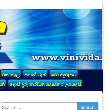
රසගඟුල
පහන් ටැඹ
ඉරා අදුරුපට
න්
දොස් දුරු කරවන දොස්තර උපදෙස්