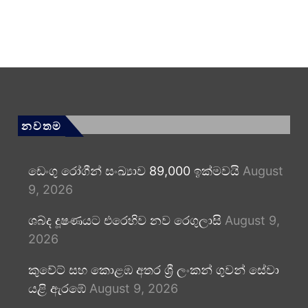
නවතම
ඩෙංගු රෝගීන් සංඛ්‍යාව 89,000 ඉක්මවයි
August
9, 2026
ශබ්ද දූෂණයට එරෙහිව නව රෙගුලාසි
August 9,
2026
කුවේට් සහ කොළඹ අතර ශ්‍රී ලංකන් ගුවන් සේවා
යළි ඇරඹේ
August 9, 2026