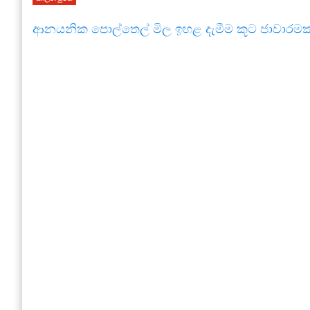
ආනයනික පොල්තෙල් මිල ඉහළ දැමීම කූට ජාවාරමක