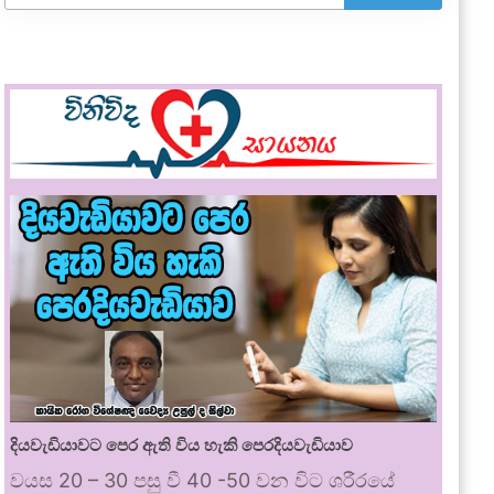
දියවැඩියාවට පෙර ඇති විය හැකි පෙරදියවැඩියාව
වයස 20 – 30 පසු වී 40 -50 වන විට ශරීරයේ