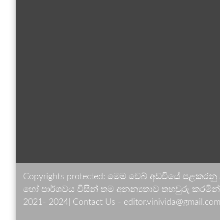
Copyrights protected: මෙම වෙබ් අඩවියේ පළකරනු
හෝ පාර්ශවය විසින් තම අනන්‍යතාව තහවුරු කරමින් ඉ
2021- 2024| Contact Us - editor.vinivida@gmail.com