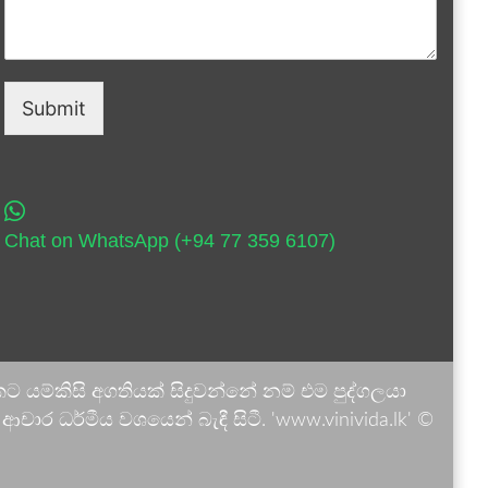
Submit
Chat on WhatsApp (+94 77 359 6107)
 යම්කිසි අගතියක් සිදුවන්නේ නම් එම පුද්ගලයා
ාර ධර්මීය වශයෙන් බැඳී සිටී. 'www.vinivida.lk' ©