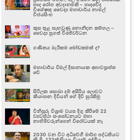
හෘද රෝග අවදානමකි – හෘදවේද
විශේෂඥ වෛද්‍ය මහාචාර්ය නාමල්
විජයසිංහ
කුස තුළ සැඟවුණු නොනිදන කම්හල –
වෛද්‍ය සුගත් විජේවර්ධන
ගණිතය බැරිකම මෝඩකමක් ද?
මහාචාර්ය විමල් දිසානායක අභාවප්‍රාප්ත
වේ
සිරිලක සොබා දම් අසිරිය ලොවට
කියාපාන දිවියන් ගේ දිවි සුරකිමු
විනිසුරු විශ්‍රාම වයස දිගු කිරීමේ 22
ව්‍යවස්ථා සංශෝධනයට මහා
නාහිමිවරුන්ගෙන් විරෝධයක් නෑ
2030 වන විට අධිවේගී මාර්ග පද්ධතියට
කි.මී. 132ක්;සියලු වියදම් දේශීය