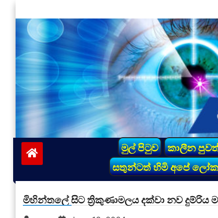
Skip
to
content
vinivida.lk
මුල් පිටුව
කාලීන පුවත
සතුන්ටත් හිමි අපේ ලෝ
මිහින්තලේ සිට ත්‍රිකුණාමලය දක්වා නව දුම්රිය 