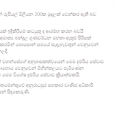
 රුපියල් මිලියන 200ක මුදලක් වෙන්කර ඇති බව
්ගයක් ඉදිකිරීමේ කටයුතු ද ආරම්භ කරන බවයි
.අමාත්‍ය බන්දුල ගුණවර්ධන මහතා ඇතුළු පිරිසක්
ගමන්කරමින් පොසොන් සමයේ සැදැහැවතුන් වෙනුවෙන්
ලදි.
න් වහන්සේගේ අනුශාසකත්වයෙන් මෙම දුම්රිය සේවාව
 පොහොය වෙනුවෙන් මිහින්තලයට පැමිණෙන
ෙම විශේෂ දුම්රිය සේවාව ක්‍රියාත්මකයි.
පාර්තමේන්තුවේ අනුරාධපුර සහකාර වාණිජ අධිකාරී
න් සිදුකෙරුණි.