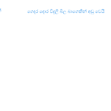
්
ගෙදර දොර විදුලි බිල බාගෙකින් අඩු වෙයි