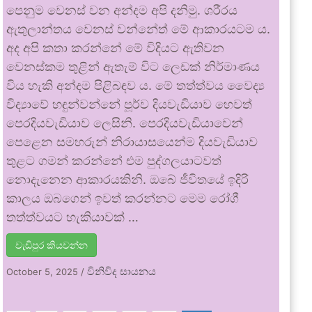
පෙනුම වෙනස් වන අන්දම අපි දනිමු. ශරීරය
ඇතුලාන්තය වෙනස් වන්නේත් මේ ආකාරයටම ය.
අද අපි කතා කරන්නේ මේ විදියට ඇතිවන
වෙනස්කම තුළින් ඇතැම් විට ලෙඩක් නිර්මාණය
විය හැකි අන්දම පිළිබඳව ය. මේ තත්ත්වය වෛද්‍ය
විද්‍යාවේ හඳුන්වන්නේ පූර්ව දියවැඩියාව හෙවත්
පෙරදියවැඩියාව ලෙසිනි. පෙරදියවැඩියාවෙන්
පෙළෙන සමහරුන් නිරායාසයෙන්ම දියවැඩියාව
තුළට ගමන් කරන්නේ එම පුද්ගලයාටවත්
නොදැනෙන ආකාරයකිනි. ඔබේ ජීවිතයේ ඉදිරි
කාලය ඔබගෙන් ඉවත් කරන්නට මෙම රෝගී
තත්ත්වයට හැකියාවක් …
වැඩිපුර කියවන්න
විනිවිද සායනය
October 5, 2025
/