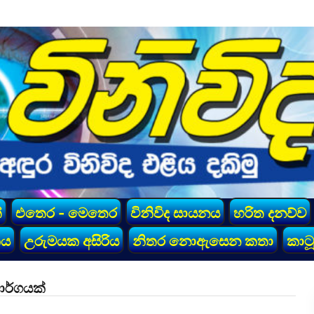
්
එතෙර - මෙතෙර
විනිවිද සායනය
හරිත දනව්ව
කය
උරුමයක අසිරිය
නිතර නොඇසෙන කතා
කාටූ
මාර්ගයක්