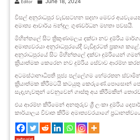
June 18, 2024
Editor
විසල් අනුරාධපුර වැඩසටහන සදහා මෙවර අයවැයෙන්
අමාත්‍ය ආචාර්ය බන්දුල ගුණවර්ධන මහතා පවසයි.
මිහින්තලේ සිට ත්‍රිකුණාමලය දක්වා නව දුම්රිය මාර
අමාත්‍යවරයා අනුරාධපුරයේදී වැඩිදුරටත් ප්‍රකාශ කළේ
අනුරාධපුරයේ සිට මිහින්තලේ දක්වා දුම්රියෙන් 
ක්‍රියාත්මක කෙරෙන නව දුම්රිය සේවාව ආරම්භ කරන
අටමස්ථානාධිපති පූජ්‍ය පල්ලේගම හේමරතන ස්වාමි
ක්‍රියාත්මක කිරීමටයි කටයුතු කෙරුණේ.පොසොන්
සැදැහැවතුන් වෙනුවෙන් ගාස්තු අය කිරීමකින් තොරව ම
එය ආරම්භ කිරීමෙන් අනතුරුව ශ්‍රී ලංකා දුම්රිය දෙ
කාර්යාලය විවෘත කිරීම අමාත්‍යවරයාගේ ප්‍රධානත්වයෙ
කාලීන පුවත්