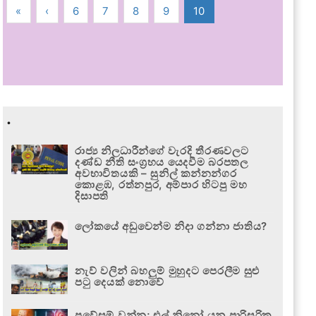
«
‹
6
7
8
9
10
.
රාජ්‍ය නිලධාරීන්ගේ වැරදි තීරණවලට
දණ්ඩ නීති සංග්‍රහය යෙදවීම බරපතල
අවභාවිතයකි – සුනිල් කන්නන්ගර
කොළඹ, රත්නපුර, අම්පාර හිටපු මහ
දිසාපති
ලෝකයේ අඩුවෙන්ම නිදා ගන්නා ජාතිය?
නැව් වලින් බහලුම් මුහුදට පෙරලීම සුළු
පටු දෙයක් නොවේ
ප්‍රවේසම් වන්න; එල් නිනෝ යනු පාරිසරික