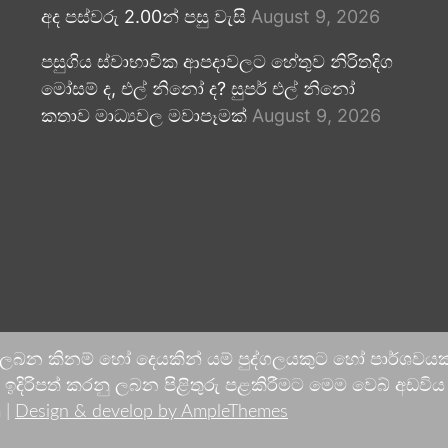
අද පස්වරු 2.00න් පසු වැසි
August 9, 2026
පසුගිය ස්වාභාවික ආපදාවලට හේතුව නිරිතදිග
මෝසම් ද, එල් නිනෝ ද? සුපර් එල් නිනෝ
කතාව මාධ්‍යවල මවාපෑමක්
August 9, 2026
 ලබන කිනම් හෝ දෙයකින් යම් පුද්ගලයකුට හෝ පාර්ශවයකට
දිරිපත් කරනු ලබන පිළිතුරු පළකිරීමට මෙම වෙබ් අඩවිය ආච
 |
Design & develop by AmpleThemes