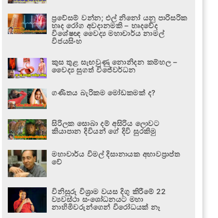
ප්‍රවේසම් වන්න; එල් නිනෝ යනු පාරිසරික
හෘද රෝග අවදානමකි – හෘදවේද
විශේෂඥ වෛද්‍ය මහාචාර්ය නාමල්
විජයසිංහ
කුස තුළ සැඟවුණු නොනිදන කම්හල –
වෛද්‍ය සුගත් විජේවර්ධන
ගණිතය බැරිකම මෝඩකමක් ද?
සිරිලක සොබා දම් අසිරිය ලොවට
කියාපාන දිවියන් ගේ දිවි සුරකිමු
මහාචාර්ය විමල් දිසානායක අභාවප්‍රාප්ත
වේ
විනිසුරු විශ්‍රාම වයස දිගු කිරීමේ 22
ව්‍යවස්ථා සංශෝධනයට මහා
නාහිමිවරුන්ගෙන් විරෝධයක් නෑ