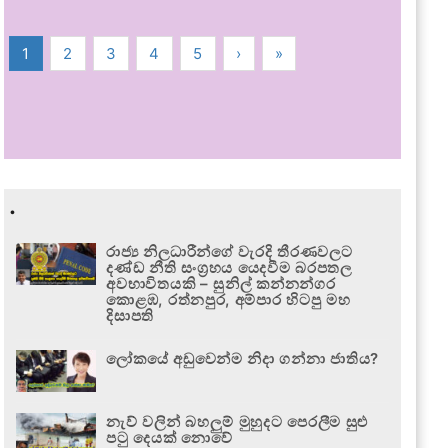
1
2
3
4
5
›
»
.
රාජ්‍ය නිලධාරීන්ගේ වැරදි තීරණවලට
දණ්ඩ නීති සංග්‍රහය යෙදවීම බරපතල
අවභාවිතයකි – සුනිල් කන්නන්ගර
කොළඹ, රත්නපුර, අම්පාර හිටපු මහ
දිසාපති
ලෝකයේ අඩුවෙන්ම නිදා ගන්නා ජාතිය?
නැව් වලින් බහලුම් මුහුදට පෙරලීම සුළු
පටු දෙයක් නොවේ