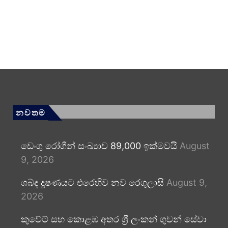
නවතම
ඩෙංගු රෝගීන් සංඛ්‍යාව 89,000 ඉක්මවයි
August
9, 2026
ශබ්ද දූෂණයට එරෙහිව නව රෙගුලාසි
August 9,
2026
කුවේට් සහ කොළඹ අතර ශ්‍රී ලංකන් ගුවන් සේවා