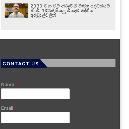
2030 වන විට අධිවේගී මාර්ග පද්ධතියට
කි.මී. 132ක්;සියලු වියදම් දේශීය
අරමුදල්වලින්
CONTACT US
Name
*
Email
*