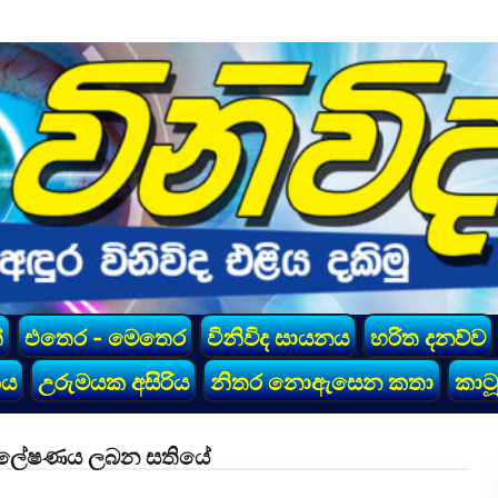
්
එතෙර - මෙතෙර
විනිවිද සායනය
හරිත දනව්ව
කය
උරුමයක අසිරිය
නිතර නොඇසෙන කතා
කාටූ
ශ්ලේෂණය ලබන සතියේ