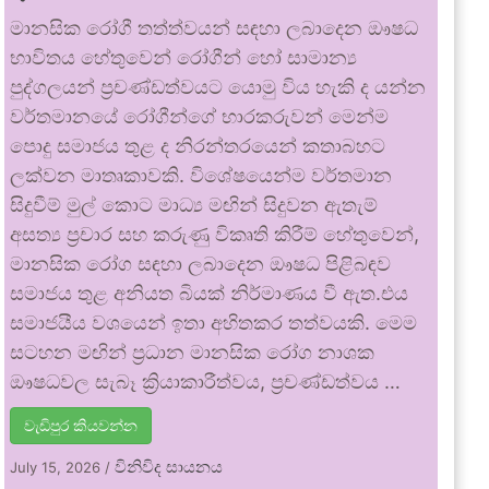
මානසික රෝගී තත්ත්වයන් සඳහා ලබාදෙන ඖෂධ
භාවිතය හේතුවෙන් රෝගීන් හෝ සාමාන්‍ය
පුද්ගලයන් ප්‍රචණ්ඩත්වයට යොමු විය හැකි ද යන්න
වර්තමානයේ රෝගීන්ගේ භාරකරුවන් මෙන්ම
පොදු සමාජය තුළ ද නිරන්තරයෙන් කතාබහට
ලක්වන මාතෘකාවකි. විශේෂයෙන්ම වර්තමාන
සිදුවීම් මුල් කොට මාධ්‍ය මඟින් සිදුවන ඇතැම්
අසත්‍ය ප්‍රචාර සහ කරුණු විකෘති කිරීම් හේතුවෙන්,
මානසික රෝග සඳහා ලබාදෙන ඖෂධ පිළිබඳව
සමාජය තුළ අනියත බියක් නිර්මාණය වී ඇත.එය
සමාජයීය වශයෙන් ඉතා අහිතකර තත්වයකි. මෙම
සටහන මඟින් ප්‍රධාන මානසික රෝග නාශක
ඖෂධවල සැබෑ ක්‍රියාකාරීත්වය, ප්‍රචණ්ඩත්වය …
වැඩිපුර කියවන්න
විනිවිද සායනය
July 15, 2026
/