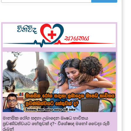
මානසික රෝග සඳහා ලබාදෙන ඖෂධ භාවිතය
ප්‍රචණ්ඩත්වයට හේතුවක් ද?- විශේෂඥ මනෝ වෛද්‍ය රූමි
රූබන්