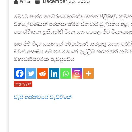
December 26, 2023
Editor
මෙරට පැතිර වෛරසය කුමක්ද යන්න පිලිබඳව කුමන 
විශ්ලේෂණයන් පරික්ෂා කිරීම ජනවාරි මුල්සතිය තුළ ආ
අසාත්මිකතා ප්‍රතිශක්ති විද්‍යා සහ සෛල ජීව විද්‍ය
තම ජිවි විද්‍යායතනයේ පර්යේෂණ කටයුතු සදහා ර
බවත් සෞඛ්‍ය අමාත්‍යංශයෙන් ඉල්ලීම් කරන්නේ නම් 
මහාචාර්යවරයා පැවසුවේය.
කාලීන පුවත්
වැසි තත්ත්වයේ වැඩිවීමක්