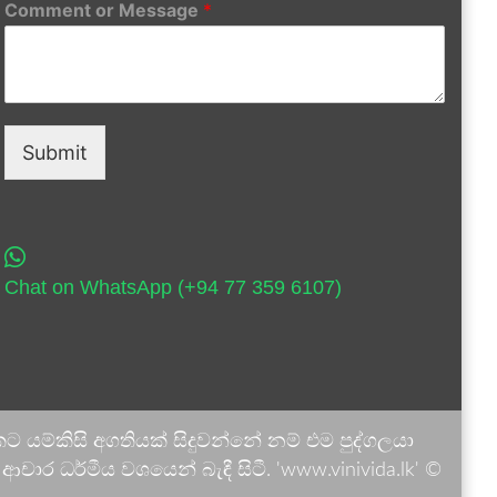
Comment or Message
*
Submit
Chat on WhatsApp (+94 77 359 6107)
 යම්කිසි අගතියක් සිදුවන්නේ නම් එම පුද්ගලයා
ාර ධර්මීය වශයෙන් බැඳී සිටී. 'www.vinivida.lk' ©