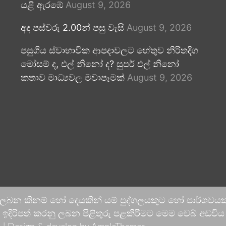
යළි ඇරඹේ
August 9, 2026
අද පස්වරු 2.00න් පසු වැසි
August 9, 2026
පසුගිය ස්වාභාවික ආපදාවලට හේතුව නිරිතදිග
මෝසම් ද, එල් නිනෝ ද? සුපර් එල් නිනෝ
කතාව මාධ්‍යවල මවාපෑමක්
August 9, 2026
 ලබන කිනම් හෝ දෙයකින් යම් පුද්ගලයකුට හෝ පාර්ශවයකට
දිරිපත් කරනු ලබන පිළිතුරු පළකිරීමට මෙම වෙබ් අඩවිය ආච