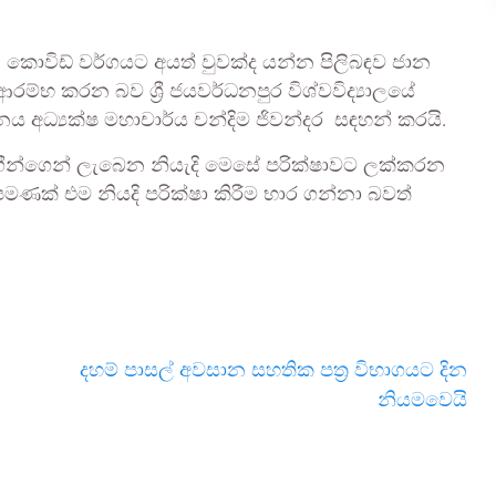
කොවිඩ් වර්ගයට අයත් වුවක්ද යන්න පිලිබඳව ජාන
රම්භ කරන බව ශ්‍රී ජයවර්ධනපුර විශ්වවිද්‍යාලයේ
ායතනය අධ්‍යක්ෂ මහාචාර්ය චන්දිම ජිවන්දර සඳහන් කරයි.
ෝගීන්ගෙන් ලැබෙන නියැදි මෙසේ පරික්ෂාවට ලක්කරන
පමණක් එම නියදි පරික්ෂා කිරීම භාර ගන්නා බවත්
දහම් පාසල් අවසාන සහතික පත්‍ර විභාගයට දින
නියමවෙයි