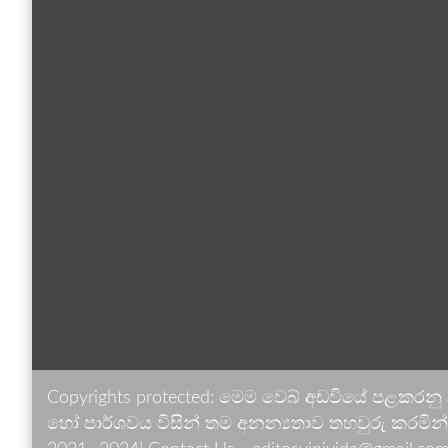
Copyrights protected: මෙම වෙබ් අඩවියේ පළකරනු
හෝ පාර්ශවය විසින් තම අනන්‍යතාව තහවුරු කරමින් ඉ