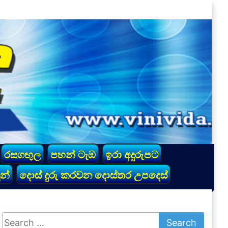
රසගඟුල
පහන් ටැඹ
ඉරා අදුරුපට
න්
දොස් දුරු කරවන දොස්තර උපදෙස්