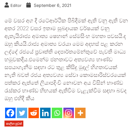
September 6, 2021
Editor
මේ වසර අග දී රටේආර්ථික පිබිදීමක් ඇති වනු ඇති වන
අතර 2022 වසර ඉතාම සුබදායක වර්ෂයක් වනු
ඇතැයිරාජ්‍ය අමාත්‍ය ෂෙහාන් සේමසිංහ මහතා පවසයි.ද
ඔහු කියයි.රාජ්‍ය අමාත්‍ය වරයා මෙම අදහස් පළ කරන
ලද්දේ රජයේ ප්‍රවෘත්ති දෙපාර්තමේන්තුවේ පැවති මාධ්‍ය
හමුවකදීය.එමෙන්ම ජනතාවට අත්‍යවශ්‍ය භාණ්ඩ
සපයාගැනීම සඳහා රට තුළ කිසිදු මුදල් හිගතාවයක්
නැති බවත් රජය අත්‍යවශ්‍ය සේවා කොමසාරිස්වරයෙක්
පත්කර ඇත්තේ ලියාපදිංචි නොවන අය විසින් භාණ්ඩ
රැස්කර භාණ්ඩ හිඟයක් ඇතිවීම වැළැක්වීම සඳහා බවද
ඔහු එහිදී කීය
කාලීන පුවත්