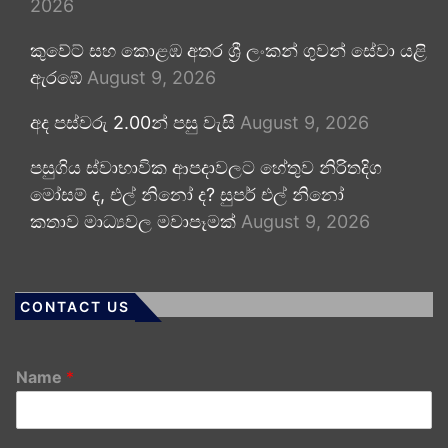
2026
කුවේට් සහ කොළඹ අතර ශ්‍රී ලංකන් ගුවන් සේවා යළි
ඇරඹේ
August 9, 2026
අද පස්වරු 2.00න් පසු වැසි
August 9, 2026
පසුගිය ස්වාභාවික ආපදාවලට හේතුව නිරිතදිග
මෝසම් ද, එල් නිනෝ ද? සුපර් එල් නිනෝ
කතාව මාධ්‍යවල මවාපෑමක්
August 9, 2026
CONTACT US
Name
*