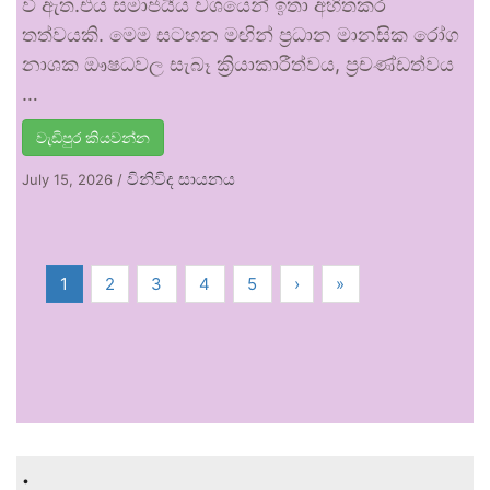
වී ඇත.එය සමාජයීය වශයෙන් ඉතා අහිතකර
තත්වයකි. මෙම සටහන මඟින් ප්‍රධාන මානසික රෝග
නාශක ඖෂධවල සැබෑ ක්‍රියාකාරීත්වය, ප්‍රචණ්ඩත්වය
…
වැඩිපුර කියවන්න
විනිවිද සායනය
July 15, 2026
/
1
2
3
4
5
›
»
.