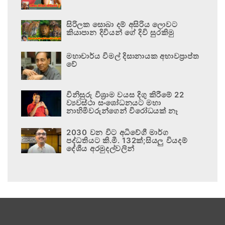
සිරිලක සොබා දම් අසිරිය ලොවට
කියාපාන දිවියන් ගේ දිවි සුරකිමු
මහාචාර්ය විමල් දිසානායක අභාවප්‍රාප්ත
වේ
විනිසුරු විශ්‍රාම වයස දිගු කිරීමේ 22
ව්‍යවස්ථා සංශෝධනයට මහා
නාහිමිවරුන්ගෙන් විරෝධයක් නෑ
2030 වන විට අධිවේගී මාර්ග
පද්ධතියට කි.මී. 132ක්;සියලු වියදම්
දේශීය අරමුදල්වලින්