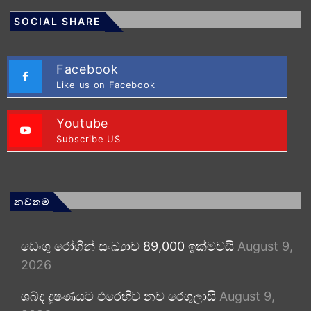
SOCIAL SHARE
Facebook
Like us on Facebook
Youtube
Subscribe US
නවතම
ඩෙංගු රෝගීන් සංඛ්‍යාව 89,000 ඉක්මවයි
August 9,
2026
ශබ්ද දූෂණයට එරෙහිව නව රෙගුලාසි
August 9,