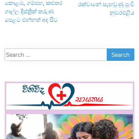
කොළඹ, ගම්පහ, කළුතර
රක්වානේ සැඟවුණු පුංචි
ගාල්ල දිස්ත්‍රික් තරුණ
නුවරඑළිය
පෙළට එන්නත් අද සිට