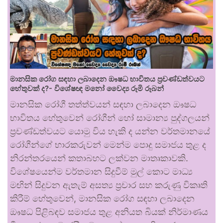
මානසික රෝග සඳහා ලබාදෙන ඖෂධ භාවිතය ප්‍රචණ්ඩත්වයට
හේතුවක් ද?- විශේෂඥ මනෝ වෛද්‍ය රූමි රූබන්
මානසික රෝගී තත්ත්වයන් සඳහා ලබාදෙන ඖෂධ
භාවිතය හේතුවෙන් රෝගීන් හෝ සාමාන්‍ය පුද්ගලයන්
ප්‍රචණ්ඩත්වයට යොමු විය හැකි ද යන්න වර්තමානයේ
රෝගීන්ගේ භාරකරුවන් මෙන්ම පොදු සමාජය තුළ ද
නිරන්තරයෙන් කතාබහට ලක්වන මාතෘකාවකි.
විශේෂයෙන්ම වර්තමාන සිදුවීම් මුල් කොට මාධ්‍ය
මඟින් සිදුවන ඇතැම් අසත්‍ය ප්‍රචාර සහ කරුණු විකෘති
කිරීම් හේතුවෙන්, මානසික රෝග සඳහා ලබාදෙන
ඖෂධ පිළිබඳව සමාජය තුළ අනියත බියක් නිර්මාණය