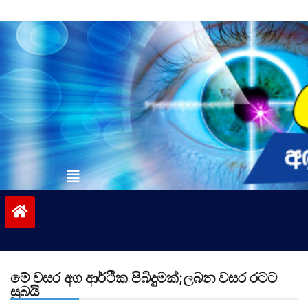
Skip
to
content
vinivida.lk
මේ වසර අග ආර්ථික පිබිදුමක්;ලබන වසර රටට
සුබයි