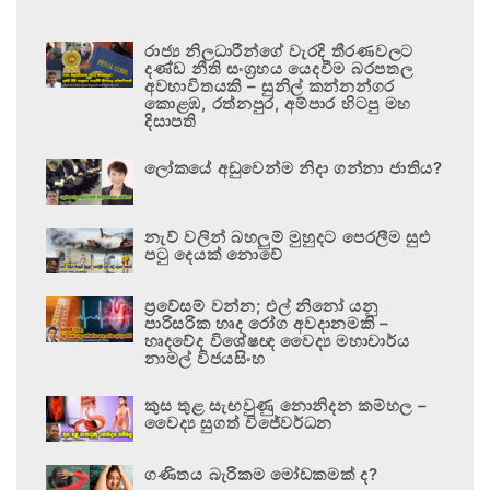
රාජ්‍ය නිලධාරීන්ගේ වැරදි තීරණවලට
දණ්ඩ නීති සංග්‍රහය යෙදවීම බරපතල
අවභාවිතයකි – සුනිල් කන්නන්ගර
කොළඹ, රත්නපුර, අම්පාර හිටපු මහ
දිසාපති
ලෝකයේ අඩුවෙන්ම නිදා ගන්නා ජාතිය?
නැව් වලින් බහලුම් මුහුදට පෙරලීම සුළු
පටු දෙයක් නොවේ
ප්‍රවේසම් වන්න; එල් නිනෝ යනු
පාරිසරික හෘද රෝග අවදානමකි –
හෘදවේද විශේෂඥ වෛද්‍ය මහාචාර්ය
නාමල් විජයසිංහ
කුස තුළ සැඟවුණු නොනිදන කම්හල –
වෛද්‍ය සුගත් විජේවර්ධන
ගණිතය බැරිකම මෝඩකමක් ද?