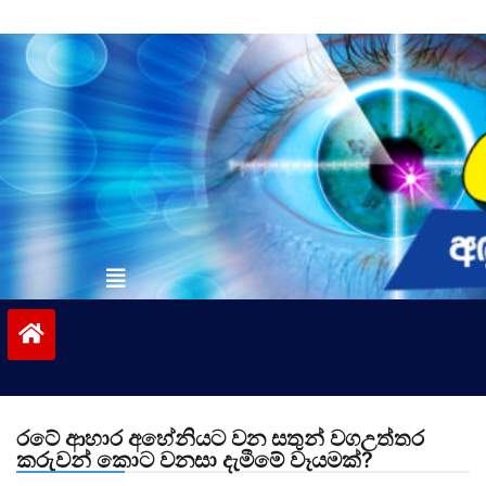
Skip
to
content
vinivida.lk
රටේ ආහාර අහේනියට වන සතුන් වගඋත්තර
කරුවන් කොට වනසා දැමීමේ වෑ‍යමක්?