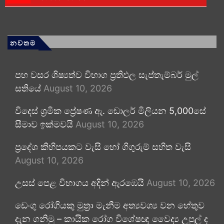
නවතම
පහ වසර ශිෂ්‍යත්ව විභාග ප්‍රතිඵල සැප්තැම්බර් මුල්
සතියේ
August 10, 2026
විදෙස් ශ්‍රමික ප්‍රේෂණ ඇ. ඩොලර් මිලියන 5,000සේ
සීමාව ඉක්මවයි
August 10, 2026
ප්‍රදේශ කිහිපයකට වැසි හෝ ගිගුරුම් සහිත වැසි
August 10, 2026
උසස් පෙළ විභාගය අදින් ඇරඹෙයි
August 10, 2026
ඩෙංගු රෝගියකු ⁣මුත්‍රා මැනීම අත්‍යවශ්‍ය වන හේතුව
දැන ගනිමු – කායික රෝග විශේෂඥ වෛද්‍ය උපුල් ද