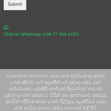
Submit
Chat on WhatsApp (+94 77 359 6107)
Copyrights protected: මෙම වෙබ් අඩවියේ පළකරනු
ලබන කිනම් හෝ දෙයකින් යම් පුද්ගලයකුට හෝ
පාර්ශවයකට යම්කිසි අගතියක් සිදුවන්නේ නම් එම
පුද්ගලයා හෝ පාර්ශවය විසින් තම අනන්‍යතාව තහවුරු
කරමින් ඉදිරිපත් කරනු ලබන පිළිතුරු පළකිරීමට මෙම
වෙබ් අඩවිය ආචාර ධර්මීය වශයෙන් බැඳී සිටී.