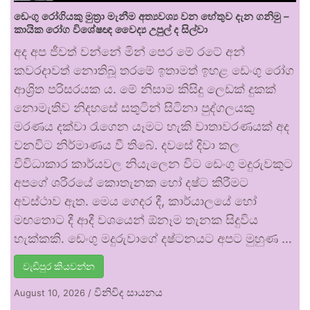
ඩෙංගු රෝගියකු ⁣මුත්‍රා මැනීම අත්‍යවශ්‍ය වන හේතුව දැන ගනිමු –
කායික රෝග විශේෂඥ වෛද්‍ය උපුල් ද සිල්වා
අද අප ජීවත් වන්නේ මින් පෙර මේ රටේ අන්
කවරදාවත් නොතිබූ තරමේ ඉතාමත් ඉහළ ඩෙංගු රෝග
ආශ්‍රිත පරිසරයක ය. මේ නිසාම කිසිදු ලෙඩක් දුකක්
නොමැතිව නිදහසේ සතුටින් සිටිනා පුද්ගලයකු
මරණය දක්වා රැගෙන යෑමට හැකි වාතාවරණයක් අද
වනවිට නිර්මාණය වී තිබේ. දවසේ දිවා කල
විවිධාකාර කාර්යවල නියැලෙන විට ඩෙංගු මදුරුවකුට
අපගේ ශරීරයේ කොතැනක හෝ දෂ්ට කිරීමට
අවස්ථාව ඇත. මෙය ගෙදර දී, කාර්යාලයේ හෝ
මඟතොට දී ආදී වශයෙන් ඕනෑම තැනක සිදුවිය
හැක්කකි. ඩෙංගු මදුරුවාගේ දෂ්ටනයට අපට මුහුණ …
වැඩිපුර කියවන්න
විනිවිද සායනය
August 10, 2026
/