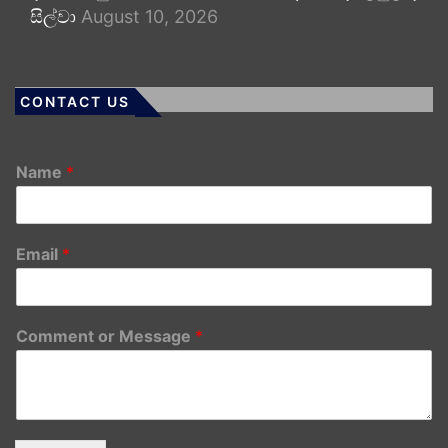
සිල්වා
August 10, 2026
CONTACT US
Name
*
Email
*
Comment or Message
*