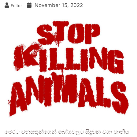
November 15, 2022
Editor
මෙරට වනසතුන්ගෙන් බෝගවලට සිදුවන වගා හානිය