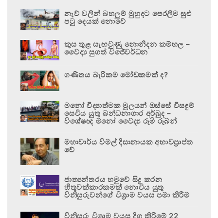
නැව් වලින් බහලුම් මුහුදට පෙරලීම සුළු
පටු දෙයක් නොවේ
කුස තුළ සැඟවුණු නොනිදන කම්හල –
වෛද්‍ය සුගත් විජේවර්ධන
ගණිතය බැරිකම මෝඩකමක් ද?
මනෝ විද්‍යාත්මක මූලයන් ඔස්සේ විසඳුම්
සෙවිය යුතු බන්ධනාගාර අර්බුද –
විශේෂඥ මනෝ වෛද්‍ය රූමි රූබන්
මහාචාර්ය විමල් දිසානායක අභාවප්‍රාප්ත
වේ
ජාත්‍යන්තරය හමුවේ සිදු කරන
හිතුවක්කාරකමක් නොවිය යුතු
විනිසුරුවන්ගේ විශ්‍රාම වයස පමා කිරීම
විනිසුරු විශ්‍රාම වයස දිගු කිරීමේ 22