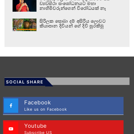
ව්‍යවස්ථා සංශෝධනයට මහා
නාහිමිවරුන්ගෙන් විරෝධයක් නෑ
සිරිලක සොබා දම් අසිරිය ලොවට
කියාපාන දිවියන් ගේ දිවි සුරකිමු
SOCIAL SHARE
Facebook
Like us on Facebook
Youtube
Subscribe US