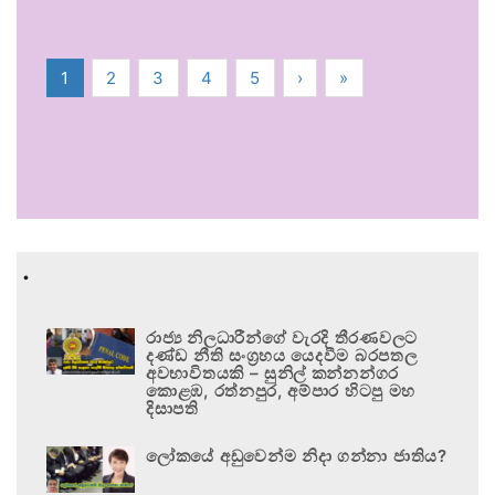
1
2
3
4
5
›
»
.
රාජ්‍ය නිලධාරීන්ගේ වැරදි තීරණවලට
දණ්ඩ නීති සංග්‍රහය යෙදවීම බරපතල
අවභාවිතයකි – සුනිල් කන්නන්ගර
කොළඹ, රත්නපුර, අම්පාර හිටපු මහ
දිසාපති
ලෝකයේ අඩුවෙන්ම නිදා ගන්නා ජාතිය?