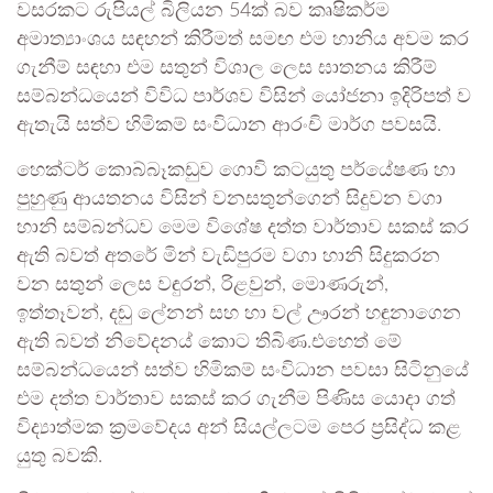
වසරකට රුපියල් බිලියන 54ක් බව කෘෂිකර්ම
අමාත්‍යාංශය සඳහන් කිරීමත් සමඟ එම හානිය අවම කර
ගැනීම් සඳහා එම සතුන් විශාල ලෙස ඝාතනය කිරීම්
සම්බන්ධයෙන් විවිධ පාර්ශව විසින් යෝජනා ඉදිරිපත් ව
ඇතැයි සත්ව හිමිකම් සංවිධාන ආරංචි මාර්ග පවසයි.
හෙක්ටර් කොබ්බෑකඩුව ගොවි කටයුතු පර්යේෂණ හා
පුහුණු ආයතනය විසින් වනසතුන්ගෙන් සිදුවන වගා
හානි සම්බන්ධව මෙම විශේෂ දත්ත වාර්තාව සකස් කර
ඇති බවත් අතරේ මින් වැඩිපුරම වගා හානි සිදුකරන
වන සතුන් ලෙස වඳුරන්, රිළවුන්, මොණරුන්,
ඉත්තෑවන්, දඬු ලේනන් සහ හා වල් ඌරන් හඳුනාගෙන
ඇති බවත් නිවේදනය් කොට තිබිණ.එහෙත් මේ
සම්බන්ධයෙන් සත්ව හිමිකම් සංවිධාන පවසා සිටිනුයේ
එම දත්ත වාර්තාව සකස් කර ගැනීම පිණිස යොදා ගත්
විද්‍යාත්මක ක්‍රමවේදය අන් සියල්ලටම පෙර ප්‍රසිද්ධ කළ
යුතු බවකි.