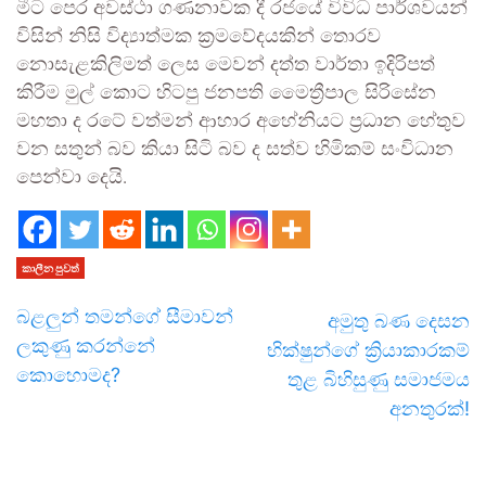
මීට පෙර අවස්ථා ගණනාවක දී රජයේ විවිධ පාර්ශවයන්
විසින් නිසි විද්‍යාත්මක ක්‍රමවේදයකින් තොරව
නොසැළකිලිමත් ලෙස මෙවන් දත්ත වාර්තා ඉදිරිපත්
කිරීම මුල් කොට හිටපු ජනපති මෛත්‍රීපාල සිරිසේන
මහතා ද රටේ වත්මන් ආහාර අහේනියට ප්‍රධාන හේතුව
වන සතුන් බව කියා සිටි බව ද සත්ව හිමිකම් සංවිධාන
පෙන්වා දෙයි.
කාලීන පුවත්
බළලුන් තමන්ගේ සීමාවන්
අමුතු බණ දෙසන
ලකුණු කරන්නේ
භික්ෂුන්ගේ ක්‍රියාකාරකම්
කොහොමද?
තුළ බිහිසුණු සමාජමය
අනතුරක්!