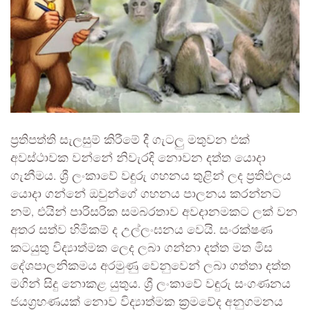
ප්‍රතිපත්ති සැලසුම් කිරීමේ දී ගැටලු මතුවන එක්
අවස්ථාවක වන්නේ නිවැරදි නොවන දත්ත යොදා
ගැනීමය. ශ්‍රී ලංකාවේ වඳුරු ගහනය තුළින් ලද ප්‍රතිඵලය
යොදා ගන්නේ ඔවුන්ගේ ගහනය පාලනය කරන්නට
නම්, එයින් පාරිසරික සමබරතාව අවදානමකට ලක් වන
අතර සත්ව හිමිකම් ද උල්ලංඝනය වෙයි. සංරක්ෂණ
කටයුතු විද්‍යාත්මක ලෙද ලබා ගන්නා දත්ත මත මිස
දේශපාලනිකමය අරමුණු වෙනුවෙන් ලබා ගත්තා දත්ත
මගින් සිදු නොකළ යුතුය. ශ්‍රී ලංකාවේ වඳුරු සංගණනය
ජයග්‍රහණයක් නොව විද්‍යාත්මක ක්‍රමවේද අනුගමනය