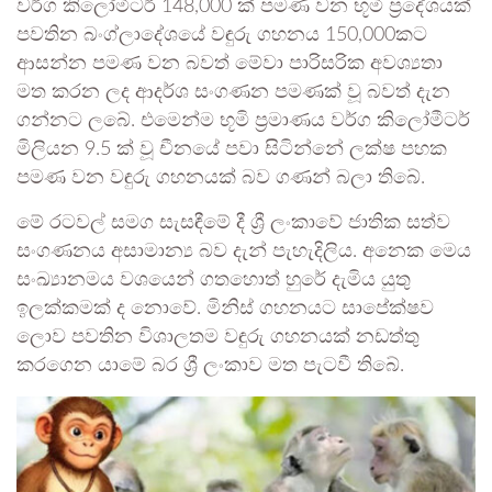
වර්ග කිලෝමීටර් 148,000 ක් පමණ වන භූමි ප්‍රදේශයක්
පවතින බංග්ලාදේශයේ වඳුරු ගහනය 150,000කට
ආසන්න පමණ වන බවත් මේවා පාරිසරික අවශ්‍යතා
මත කරන ලද ආදර්ශ සංගණන පමණක් වූ බවත් දැන
ගන්නට ලබේ. එමෙන්ම භූමි ප්‍රමාණය වර්ග කිලෝමීටර්
මිලියන 9.5 ක් වූ චීනයේ පවා සිටින්නේ ලක්ෂ පහක
පමණ වන වඳුරු ගහනයක් බව ගණන් බලා තිබේ.
මේ රටවල් සමග සැසඳීමේ දී ශ්‍රී ලංකාවේ ජාතික සත්ව
සංගණනය අසාමාන්‍ය බව දැන් පැහැදිලිය. අනෙක මෙය
සංඛ්‍යානමය වශයෙන් ගතහොත් හුරේ දැමිය යුතු
ඉලක්කමක් ද නොවේ. මිනිස් ගහනයට සාපේක්ෂව‍
ලොව පවතින විශාලතම වඳුරු ගහනයක් නඩත්තු
කරගෙන යාමේ බර ශ්‍රී ලංකාව මත පැටවී තිබේ.