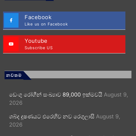
Facebook
Like us on Facebook
Youtube
Subscribe US
නවතම
ඩෙංගු රෝගීන් සංඛ්‍යාව 89,000 ඉක්මවයි
August 9,
2026
ශබ්ද දූෂණයට එරෙහිව නව රෙගුලාසි
August 9,
2026