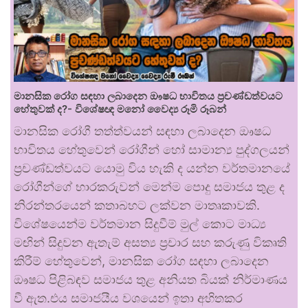
මානසික රෝග සඳහා ලබාදෙන ඖෂධ භාවිතය ප්‍රචණ්ඩත්වයට
හේතුවක් ද?- විශේෂඥ මනෝ වෛද්‍ය රූමි රූබන්
මානසික රෝගී තත්ත්වයන් සඳහා ලබාදෙන ඖෂධ
භාවිතය හේතුවෙන් රෝගීන් හෝ සාමාන්‍ය පුද්ගලයන්
ප්‍රචණ්ඩත්වයට යොමු විය හැකි ද යන්න වර්තමානයේ
රෝගීන්ගේ භාරකරුවන් මෙන්ම පොදු සමාජය තුළ ද
නිරන්තරයෙන් කතාබහට ලක්වන මාතෘකාවකි.
විශේෂයෙන්ම වර්තමාන සිදුවීම් මුල් කොට මාධ්‍ය
මඟින් සිදුවන ඇතැම් අසත්‍ය ප්‍රචාර සහ කරුණු විකෘති
කිරීම් හේතුවෙන්, මානසික රෝග සඳහා ලබාදෙන
ඖෂධ පිළිබඳව සමාජය තුළ අනියත බියක් නිර්මාණය
වී ඇත.එය සමාජයීය වශයෙන් ඉතා අහිතකර