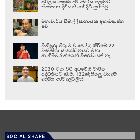
සිරිලක සොබා දම් අසිරිය ලොවට
කියාපාන දිවියන් ගේ දිවි සුරකිමු
මහාචාර්ය විමල් දිසානායක අභාවප්‍රාප්ත
වේ
විනිසුරු විශ්‍රාම වයස දිගු කිරීමේ 22
ව්‍යවස්ථා සංශෝධනයට මහා
නාහිමිවරුන්ගෙන් විරෝධයක් නෑ
2030 වන විට අධිවේගී මාර්ග
පද්ධතියට කි.මී. 132ක්;සියලු වියදම්
දේශීය අරමුදල්වලින්
SOCIAL SHARE