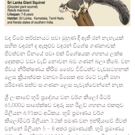
වද වීමේ තර්ජනයට පවා මුහුණ දී ඇති රන් නැහැයක්
සහිත වඳුරන් ද ඇතුළුව වඳුරන් විශේෂ ගණනාවක්
ජීවත්වන චීනයේ පවා එක් විශේෂයක ගහනය ලක්ෂ
දෙකකට වඩා වැඩි නොවන බව ගණන් බලා තිබේ. වන
ජීවය නිරීක්ෂණය කිරීම ජෛව විවිධත්ව වැඩසටහනක්
ලෙස ක්‍රියාත්මක වනවා මිසෙක අප රටේ වැනි මහා
පරිමාණ සත්ව සංගණන ලෙස පැවැත්වෙන්නේ නැත.
ශ්‍රී ලංකාවේ භූමි ප්‍රදේශය වන වර්ග කිලෝ මීටර්
65,000ට සාපේක්ෂව වඳුරු සහ රිළව් ගහනය එකතුව
මිලියන 6.91කට අධිකය. භූමි ප්‍රමාණය වර්ග
කිලෝමීටර් මිලියන 3.2ක් පමණ වන ඉන්දියාවේ ජීවත්
වන්නේ මිලියන 5 – 8 අතර ප්‍රමාණයකි. භූමි ප්‍රමාණය