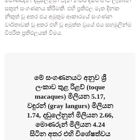
මොණරුන්, දඬුලේනුන් වැනි නිතර දකින්නට ලැබෙන
සතුන් සංගණනය කිරීමකි. එහි ප්‍රතිඵල මෑත දිනක
නිකුත් වූ අතර එය අමුතුම ආකාරයේ සංගණන
වාර්තාවක් වූ අතර එහි වූ අමුත්ත වූයේ එය සහමුලින්ම
විපරිත ප්‍රතිඵලයක් වීමය.
මේ සංගණනයට අනුව ශ්‍රී
ලංකාව තුළ රිළව් (toque
macaques) මිලියන 5.17,
වඳුරන් (gray langurs) මිලියන
1.74, දඬුලේනුන් මිලියන 2.66,
මොණරුන් මිලියන 4.24
සිටින අතර එහි විශේෂත්වය