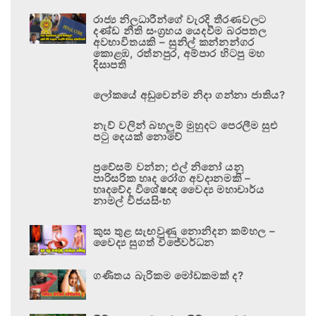
රාජ්‍ය නිලධාරීන්ගේ වැරදි තීරණවලට
දණ්ඩ නීති සංග්‍රහය යෙදවීම බරපතල
අවභාවිතයකි – සුනිල් කන්නන්ගර
කොළඹ, රත්නපුර, අම්පාර හිටපු මහ
දිසාපති
ලෝකයේ අඩුවෙන්ම නිදා ගන්නා ජාතිය?
නැව් වලින් බහලුම් මුහුදට පෙරලීම සුළු
පටු දෙයක් නොවේ
ප්‍රවේසම් වන්න; එල් නිනෝ යනු
පාරිසරික හෘද රෝග අවදානමකි –
හෘදවේද විශේෂඥ වෛද්‍ය මහාචාර්ය
නාමල් විජයසිංහ
කුස තුළ සැඟවුණු නොනිදන කම්හල –
වෛද්‍ය සුගත් විජේවර්ධන
ගණිතය බැරිකම මෝඩකමක් ද?