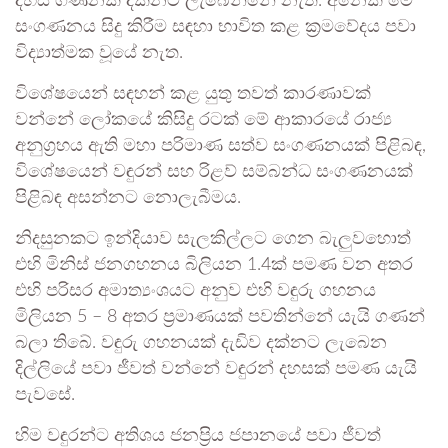
දහස් ගණනක් දක්නට ලැබෙන්නේ නැත. අනෙක මේ
සංගණනය සිදු කිරීම සඳහා භාවිත කළ ක්‍රමවේදය පවා
විද්‍යාත්මක වූයේ නැත.
විශේෂයෙන් සඳහන් කළ යුතු තවත් කාරණාවක්
වන්නේ ලෝකයේ කිසිදු රටක් මේ ආකාරයේ රාජ්‍ය
අනුග්‍රහය ඇති මහා පරිමාණ සත්ව සංගණනයක් පිළිබඳ,
විශේෂයෙන් වඳුරන් සහ රිළව් සම්බන්ධ සංගණනයක්
පිළිබඳ අසන්නට නොලැබීමය.
නිදසුනකට ඉන්දියාව සැලකිල්ලට ගෙන බැලුවහොත්
එහි මිනිස් ජනගහනය බිලියන 1.4ක් පමණ වන අතර
එහි පරිසර අමාත්‍යංශයට අනුව එහි වඳුරු ගහනය
මිලියන 5 – 8 අතර ප්‍රමාණයක් පවතින්නේ යැයි ගණන්
බලා තිබේ. වඳුරු ගහනයක් දැඩිව දක්නට ලැබෙන
දිල්ලියේ පවා ජීවත් වන්නේ වඳුරන් දහසක් පමණ යැයි
පැවසේ.
හිම වඳුරන්ට අතිශය ජනප්‍රිය ජපානයේ පවා ජීවත්