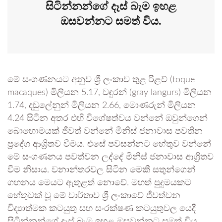
සිටින්නන්ගේ දෑස් බැම ඉහළ
ඔසවන්නට සමත් විය.
මේ සංගණනයට අනුව ශ්‍රී ලංකාව තුළ රිළව් (toque
macaques) මිලියන 5.17, වඳුරන් (gray langurs) මිලියන
1.74, දඬුලේනුන් මිලියන 2.66, මොණරුන් මිලියන
4.24 සිටින අතර එහි විශේෂත්වය වන්නේ ඔවුන්ගෙන්
බොහොමයක් ජීවත් වන්නේ මිනිස් ජනාවාස පවතින
ප්‍රදේශ ආශ්‍රිතව වීමය. එසේ පවසන්නට හේතුව වන්නේ
මේ සංගණනය පවත්වන ලද්දේ මිනිස් ජනාවාස ආශ්‍රිතව
වීම නිසාය. වනාන්තරවල සිටින මෙකී සතුන්ගෙන්
ගහනය මෙයට ඇතුළත් නොවේ. මහත් පුදුමයකට
හේතුවක් වූ මේ වාර්තාව ශ්‍රී ලංකාවේ ජීවත්වන
විද්‍යාත්මක කටයුතු සහ සංරක්ෂණ කටයුතුවල යෙදී
සිටින්නන්ගේ දෑස් බැම ඉහළ ඔසවන්නට සමත් විය.