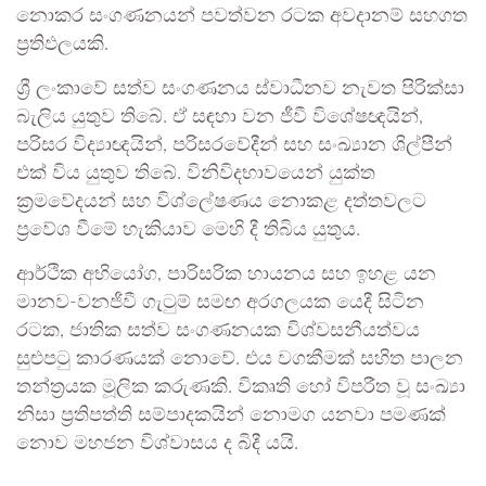
නොකර සංගණනයන් පවත්වන රටක අවදානම් සහගත
ප්‍රතිඵලයකි.
ශ්‍රී ලංකාවේ සත්ව සංගණනය ස්වාධීනව නැවත පිරික්සා
බැලිය යුතුව තිබේ. ඒ සඳහා වන ජීවී විශේෂඥයින්,
පරිසර විද්‍යාඥයින්, පරිසරවේදීන් සහ සංඛ්‍යාන ශිල්පීන්
එක් විය යුතුව තිබේ. විනිවිදභාවයෙන් යුක්ත
ක්‍රමවේදයන් සහ විශ්ලේෂණය නොකළ දත්තවලට
ප්‍රවේශ වීමේ හැකියාව මෙහි දී තිබිය යුතුය.
ආර්ථික අභියෝග, පාරිසරික හායනය සහ ඉහළ යන
මානව-වනජීවී ගැටුම් සමඟ අරගලයක යෙදී සිටින
රටක, ජාතික සත්ව සංගණනයක විශ්වසනීයත්වය
සුළුපටු කාරණයක් නොවේ. එය වගකීමක් සහිත පාලන
තන්ත්‍රයක මූලික කරුණකි. විකෘති හෝ විපරීත වූ සංඛ්‍යා
නිසා ප්‍රතිපත්ති සම්පාදකයින් නොමග යනවා පමණක්
නොව මහජන විශ්වාසය ද බිදී යයි.