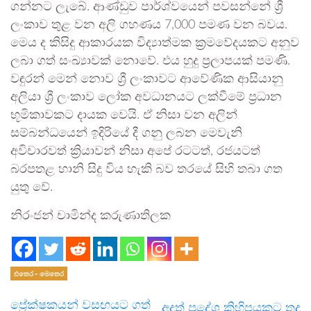
ගන්නට ලැබේ. ආණ්ඩුව පාර්ශ්වයෙන් පවසන්නේ ශ්‍රී
ලංකාව තුළ වන අලි ගහණය 7,000 පමණ වන බවය.
මෙය ද කිසිදු ආකාරයක විද්‍යාත්මක ක්‍රමවේදයකට අනුව
ලබා ගත් සංඛ්‍යාවක් නොවේ. එය හුදු ප්‍රලාපයක් පමණි.
වඳුරන් මෙන් නොව ශ්‍රී ලංකාවට ආවේණික ආසියානු
අලියා ශ්‍රී ලංකාව ලෝක අවධානයට ලක්වීමේ ප්‍රධාන
භූමිකාවකට දායක වෙයි. ඒ නිසා වන අලින්
සම්බන්ධයෙන් ඉදිරියේ දී ගනු ලබන මෙවැනි
අවිචාරවත් ක්‍රියාවන් නිසා අපේ රටටත්, රජයටත්
බරපතළ හානි සිදු විය හැකි බව තරයේ සිහි තබා ගත
යුතු වේ.
නිරංජන් චාමින්ද කරුණාතිලක
එතෙර - මෙතෙර
ප්‍රේක්ෂකයන් වසඟයට ගත්
අදත් ප්‍රදේශ කිහිපයකට තද