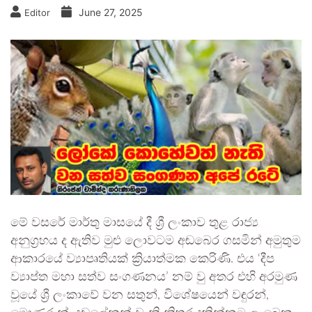
June 27, 2025
Editor
මේ වසරේ මාර්තු මාසයේ දී ශ්‍රී ලංකාව තුළ රාජ්‍ය
අනුග්‍රහය ද ඇතිව මුළු ලොවටම අඬබෙර ගසමින් අමුතුම
ආකාරයේ ව්‍යාපෘතියක් ක්‍රියාත්මක කෙරිණි. එය ‘දීප
ව්‍යාප්ත මහා සත්ව සංගණනය’ නම් වු අතර එහි අරමුණ
වූයේ ශ්‍රී ලංකාවේ වන සතුන්, විශේෂයෙන් වඳුරන්,