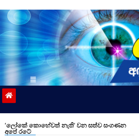
Skip
to
content
vinivida.lk
‘ලෝකේ කොහේවත් නැති’ වන සත්ව සංගණන
අපේ රටේ