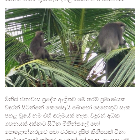
මිනිස් ජනාවාස ප්‍රදේශ ආශ්‍රිතව මේ තරම් ප්‍රමාණයක
වඳුරන් සිටින්නේ කෙසේදැයි බොහෝ දෙනෙකුට සැක
පහළ වූයේ නම් එහි අරුමයක් නැත. වඳුරන් අධික
ගහනයක් දක්නට සිටින මිහින්තලේ හෝ
පොළොන්නරුවේ පවා වරකට දුසිම් කිහිපයක් විනා