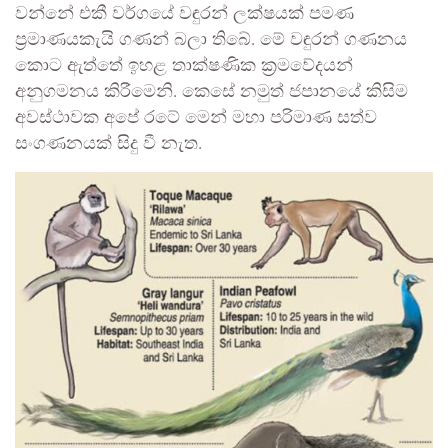
වන්නේ එකී වර්ගයේ වඳුරන් ලක්ෂයක් පමණ
ප්‍රමාණයකැයි ගණන් බලා තිබේ. මේ වඳුරන් ගණනය
කොට ඇත්තේ ඉහළ තාක්ෂණික ක්‍රමවේදයන්
අනුගමනය කිරීමෙනි. කෙසේ නමුත් ජපානයේ කිසිම
අවස්ථාවක අපේ රටේ මෙන් මහා පරිමාණ සත්ව
සංගණනයක් සිදු වී නැත.