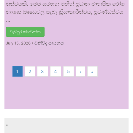
තත්වයකි. මෙම සටහන මඟින් ප්‍රධාන මානසික රෝග
නාශක ඖෂධවල සැබෑ ක්‍රියාකාරීත්වය, ප්‍රචණ්ඩත්වය
…
වැඩිපුර කියවන්න
විනිවිද සායනය
July 15, 2026
/
1
2
3
4
5
›
»
.