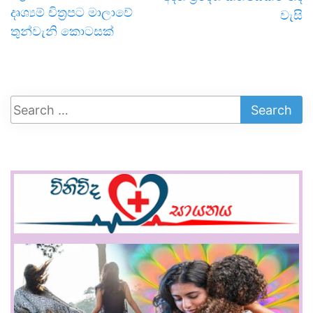
දෘශ්‍යම් චිත්‍රපට මාලාවේ
වැසි
තුන්වැනි කොටසක්