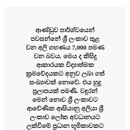
ආණ්ඩුව පාර්ශ්වයෙන්
පවසන්නේ ශ්‍රී ලංකාව තුළ
වන අලි ගහණය 7,000 පමණ
වන බවය. මෙය ද කිසිදු
ආකාරයක විද්‍යාත්මක
ක්‍රමවේදයකට අනුව ලබා ගත්
සංඛ්‍යාවක් නොවේ. එය හුදු
ප්‍රලාපයක් පමණි. වඳුරන්
මෙන් නොව ශ්‍රී ලංකාවට
ආවේණික ආසියානු අලියා ශ්‍රී
ලංකාව ලෝක අවධානයට
ලක්වීමේ ප්‍රධාන භූමිකාවකට