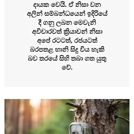
දායක වෙයි. ඒ නිසා වන
අලින් සම්බන්ධයෙන් ඉදිරියේ
දී ගනු ලබන මෙවැනි
අවිචාරවත් ක්‍රියාවන් නිසා
අපේ රටටත්, රජයටත්
බරපතළ හානි සිදු විය හැකි
බව තරයේ සිහි තබා ගත යුතු
වේ.