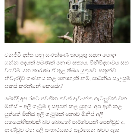
වනජීවී දත්ත යනු සංරක්ෂණ කටයුතු සඳහා යොදා
ගන්න දෙයක් පමණක් නොව සත්‍යය, විනිවිදභාවය සහ
වගවීම යන කාරණා ඒ තුළ තිබිය යුතුවේ. සතුන්ව
නිවැරදිව ගණනය කළ නොහැකි නම්, සාධනීය සැලසුම්
සකස් කරන්නේ කෙසේද?
මෙහිදී අප රටේ පවතින තවත් දැවැන්ත ගැටලුවක් වන
මිනිස් – අලි ගැටුම ද සඳහන් කළ යුතුය. අප ඇති කළ
යුත්තේ මිනිස් අලි ගැටුමක් නොව මිනිස් අලි
සහයෝගිතාවක් බව බොහෝ පාර්ශ්වයන් පෙන්වුව ද,
ආණ්ඩුව වන අලි සංහාරයකට සැරසෙන බවට දැක