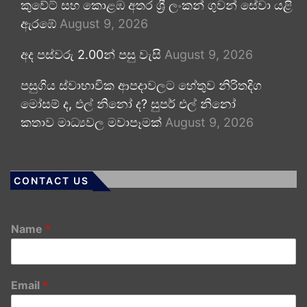
කුවේට් සහ කොළඹ අතර ශ්‍රී ලංකන් ගුවන් සේවා යළි
ඇරඹේ
August 9, 2026
අද පස්වරු 2.00න් පසු වැසි
August 9, 2026
පසුගිය ස්වාභාවික ආපදාවලට හේතුව නිරිතදිග
මෝසම් ද, එල් නිනෝ ද? සුපර් එල් නිනෝ
කතාව මාධ්‍යවල මවාපෑමක්
August 9, 2026
CONTACT US
Name
*
Email
*