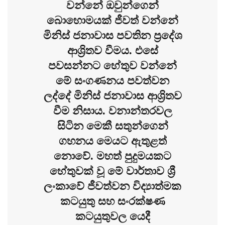
වන්නේ ඔවුන්ගෙන්
බොහොමයක් ජීවත් වන්නේ
මිනිස් ජනාවාස පවතින ප්‍රදේශ
ආශ්‍රිතව වීමය. එසේ
පවසන්නට හේතුව වන්නේ
මේ සංගණනය පවත්වන
ලද්දේ මිනිස් ජනාවාස ආශ්‍රිතව
වීම නිසාය. වනාන්තරවල
සිටින මෙකී සතුන්ගෙන්
ගහනය මෙයට ඇතුළත්
නොවේ. මහත් පුදුමයකට
හේතුවක් වූ මේ වාර්තාව ශ්‍රී
ලංකාවේ ජීවත්වන විද්‍යාත්මක
කටයුතු සහ සංරක්ෂණ
කටයුතුවල යෙදී