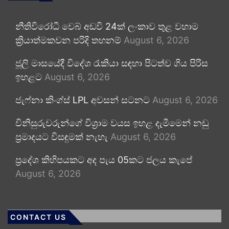
නීතිවිරෝධී වෙබ් අඩවි 24ක් ලංකාව තුළ වහාම
ක්‍රියාත්මකවන පරිදි තහනම්
August 6, 2026
ජූලි මාසයේදී විදේශ රැකියා සඳහා පිටත්ව ගිය පිරිස
ඉහළට
August 6, 2026
ජැෆ්නා කිංග්ස් LPL අවසන් සටනට
August 6, 2026
විනිසුරුවරුන්ගේ විශ්‍රාම වයස ඉහළ දැමීමෙන් නඩු
ප්‍රමාදයට විසඳුමක් නැහැ
August 6, 2026
ප්‍රදේශ කිහිපයකට අද පැය 05කට ජලය කැපේ
August 6, 2026
CONTACT US