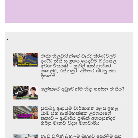
.
රාජ්‍ය නිලධාරීන්ගේ වැරදි තීරණවලට
දණ්ඩ නීති සංග්‍රහය යෙදවීම බරපතල
අවභාවිතයකි – සුනිල් කන්නන්ගර
කොළඹ, රත්නපුර, අම්පාර හිටපු මහ
දිසාපති
ලෝකයේ අඩුවෙන්ම නිදා ගන්නා ජාතිය?
සුරාබදු ආදායම වාර්තාගත ලෙස ඉහළ
යාම සහ ආත්මභක්ෂක උරගයාගේ
කතාව – ආචාර්ය ප්‍රණීත් අභයසුන්දර
හිටපු මානව විද්‍යා මහාචාර්ය
නැව් වලින් බහලුම් මුහුදට පෙරලීම සුළු