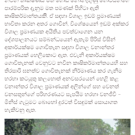
නවීන තාක්ෂණය මත ගොඩ නොනැගුණු ගොවියන්ගේ
පාරම්පරික දැනුම මත පමණක් පිහිටා ඇති
කෘෂිකර්මාන්තයකිි. ඒ සඳහා විශාල ඉඩම් ප්‍රමාණයක්
භාවිතා කරන අතර ගොවීන්, විශේෂයෙන් ඉඩම් අක්කර
විශාල ප්‍රමාණයක අයිතිය පවත්වාගෙන යන
දේශපාලනයට සම්බන්ධයෙන් ඇතැම් පිරිස් විසින්
අකාර්යක්ෂම ගොවිතැන සඳහා විශාල වනාන්තර
ප්‍රමාණයක් හෙලිකොට ඇත. එවැනි අකාර්යක්ෂම
ගොවිතැනක් වෙනුවට නවීන කෘෂිකර්මාන්තයෙහි සහ
තිරසාරි ඝනත්ව ගොවිතැනක් නිර්මාණය කර ගැනීම
හරහා කටයුතු කලහොත් අනවසරයෙන් හෙළි කළ
වනාන්තර විශාල ප්‍රමාණයක් අලින්ගේ සහ වෙනත්
වනසතුන්ගේ පරිහරණයට සැපයීම හරහා වනජීවී –
මිනිස් ගැටුමට බොහෝ දුරටත් විසඳුමක් සොයාගත
හැකිවනු ඇත.