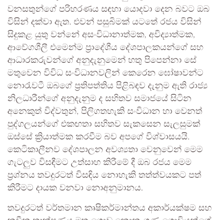
වනසතුන්ගේ පරිහරණය සඳහා යොදවා දෙන බවට ඔබ
විසින් දක්වා ඇත. එවන් පසුබිමක් යටතේ රජය විසින්
සිදුකළ යුතු වන්නේ අසංවිධානාත්මක, අවිද්‍යාත්මක,
ආවේගශීලී එමෙන්ම ප්‍රාදේශීය දේශපාලකයන්ගේ සහ
ආධාරකරුවන්ගේ අනුදැනුමෙන් හතු පිපෙන්නා සේ
මතුවෙන විවිධ සංවිධානවලින් කෙරෙන ඝෝෂාවන්ට
නොරැවටී ඔබගේ ප්‍රතිපත්තිය පිළිබඳව දැනුම ඇති රාජ්‍ය
නිලධාරීන්ගේ අනුදැනුම ද සහිතව සමාජයේ සිටින
අනෙකුත් විද්වතුන්, පිලිගතහැකි සංවිධාන හා වෙනත්
පුද්ගලයන්ගේ එකඟතා සහිතව සැකසෙන සැලසුමක්
ඔස්සේ ක්‍රියාත්මක කරවීම බව අපගේ විශ්වාසයයි.
කෙටිකාලීනව දේශපාලන අවශ්‍යතා වෙනුවෙන් මෙම
ගැටලුව විසඳීමට උත්සාහ කිරීමේ දී ඔබ රජය මෙම
ප්‍රශ්නය තවදුරටත් විසඳිය නොහැකි තත්ත්වයකට පත්
කිරීමට දායක වනවා නොඅනුමානය.
තවදුරටත් වර්තමාන කෘෂිකර්මාන්තය අකාර්යක්ෂම සහ