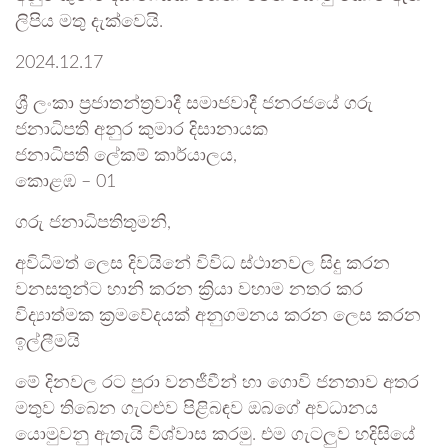
ලිපිය මතු දැක්වෙයි.
2024.12.17
ශ්‍රී ලංකා ප්‍රජාතන්ත්‍රවාදී සමාජවාදී ජනරජයේ ගරු
ජනාධිපති අනුර කුමාර දිසානායක
ජනාධිපති ලේකම් කාර්යාලය,
කොළඹ – 01
ගරු ජනාධිපතිතුමනි,
අවිධිමත් ලෙස දිවයිනේ විවිධ ස්ථානවල සිදු කරන
වනසතුන්ට හානි කරන ක්‍රියා වහාම නතර කර
විද්‍යාත්මක ක්‍රමවේදයක් අනුගමනය කරන ලෙස කරන
ඉල්ලීමයි
මේ දිනවල රට පුරා වනජීවීන් හා ගොවි ජනතාව අතර
මතුව තිබෙන ගැටළුව පිළිබඳව ඔබගේ අවධානය
යොමුවනු ඇතැයි විශ්වාස කරමු. එම ගැටලුව හදිසියේ