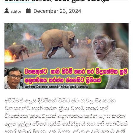
December 23, 2024
Editor
අවිධිමත් ලෙස දිවයිනේ විවිධ ස්ථානවල සිදු කරන
වනසතුන්ට හානි කරන ක්‍රියා වහාම නතර කර
විද්‍යාත්මක ක්‍රමවේදයක් අනුගමනය කරන ලෙස කරන
ලෙස ඉල්ලා පරිසර යුක්ති කේන්ද්‍රයේ සභාපති ජනාධිපති
අනුර කුමාර දිසානායක මහතා වෙත යොමු කොට ඇති