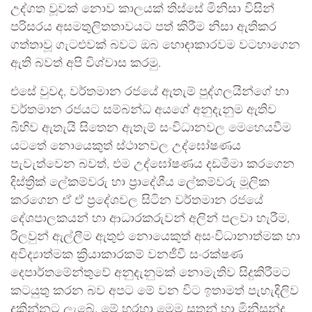
උද්ගත වූවක් නොව කාලයක් තිස්සේ මිනිසා විසින්
පරිසරය අසමතුලිතතාවයට පත් කිරීම නිසා ඇතිකර
ගත්තාවූ ගැටළුවක් බවට ඔබ හොඳාකාරවම වටහාගෙන
ඇති බවත් අපි විශ්වාස කරමු.
එසේ වුවද, වර්තමාන රජයේ ඇතැම් පුද්ගලයින්ගේ හා
වර්තමාන රජයට සම්බන්ධ අයගේ අනුදැනුම ඇතිව
බිහිව ඇතැයි සිතෙන ඇතැම් සංවිධානවල මෙහෙයවීම
යටතේ නොයෙකුත් ස්ථානවල උද්ඝෝෂණය
පැවැත්වෙන බවත්, එම උද්ඝෝෂණය දඩමීමා කරගෙන
දිස්ත්‍රික් ලේකම්වරු හා ප්‍රාදේශීය ලේකම්වරු මූලික
කරගෙන ඒ ඒ ප්‍රදේශවල සිටින වර්තමාන රජයේ
දේශපාලකයන් හා ආධාරකරුවන් අලින් පලවා හැරීම,
රිලවුන් ඇල්ලීම ඇතුළු නොයෙකුත් අසංවිධානාත්මක හා
අවිද්‍යාත්මක ක්‍රියාකාරකම් වනජීවී සංරක්ෂණ
දෙපාර්තමේන්තුවේ අනුදැනුමක් නොමැතිව සිදුකිරීමට
කටයුතු කරන බව අපට මේ වන විට ඉතාමත් පැහැදිලිව
දකින්නට ලැබේ. මේ හරහා මෙම සතුන් හා මිනිසුන්ද