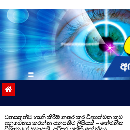
Skip
to
content
vinivida.lk
වනසතුන්ට හානි කිරීම් නතර කර විද්‍යාත්මක ක්‍රම
අනුගමනය කරන්න ජනපතිට ලිපියක් – හේමන්ත
විතානගේ සභාපති, පරිසර යුක්ති කේන්ද්‍රය