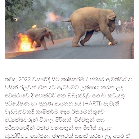
තවද, 2022 වසරේදී සිටි කෘෂිකර්ම / පරිසර ඇමතිවරයා
විසින් රිලවුන් චීනයට පැටවීමට උත්සාහ කරන ලද
අවස්ථාවේ දී හෙක්ටර් කොබ්බෑකඩුව ගොවි කටයුතු
පර්යේෂණ හා පුහුණු ආයතනයේ (HARTI) පැවැති
වැඩමුළුවකදී කෘෂිකර්ම දෙපාර්තමේන්තුවේ
අධ්‍යක්ෂවරුන් විශාල පිරිසක්, විද්වතුන් සහ
පරිසරවේදීන් එක්ව වනසතුන් හා මිනිස් ගැටුම
අඩුකිරීමට යෝජනා මාලාවක් සකස් කරන ලද අතර ඒ