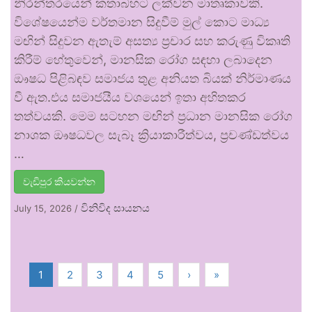
නිරන්තරයෙන් කතාබහට ලක්වන මාතෘකාවකි.
විශේෂයෙන්ම වර්තමාන සිදුවීම් මුල් කොට මාධ්‍ය
මඟින් සිදුවන ඇතැම් අසත්‍ය ප්‍රචාර සහ කරුණු විකෘති
කිරීම් හේතුවෙන්, මානසික රෝග සඳහා ලබාදෙන
ඖෂධ පිළිබඳව සමාජය තුළ අනියත බියක් නිර්මාණය
වී ඇත.එය සමාජයීය වශයෙන් ඉතා අහිතකර
තත්වයකි. මෙම සටහන මඟින් ප්‍රධාන මානසික රෝග
නාශක ඖෂධවල සැබෑ ක්‍රියාකාරීත්වය, ප්‍රචණ්ඩත්වය
…
වැඩිපුර කියවන්න
විනිවිද සායනය
July 15, 2026
/
1
2
3
4
5
›
»