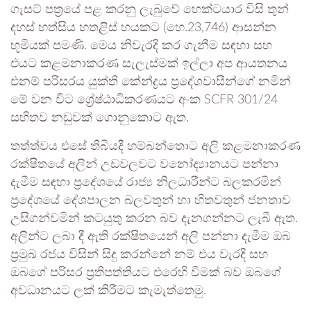
ගැසට් පත්‍රයේ පළ කරනු ලැබුවේ හෙක්ටයාර විසි තුන්
දහස් හත්සිය හතළිස් හයකට (හෙ.23,746) ආසන්න
භූමියක් පමණි. මෙය නිවැරදි කර ගැනීම සඳහා සහ
එයට කළමනාකරණ සැලැස්මක් ඉල්ලා අප ආයතනය
එනම් පරිසරය යුක්ති කේන්ද්‍රය ප්‍රදේශවාසීන්ගේ නමින්
මේ වන විට ශ්‍රේෂ්ඨාධිකරණයට අංක SCFR 301/24
සහිතව නඩුවක් ගොනුකොට ඇත.
තත්ත්වය එසේ තිබියදී හම්බන්තොට අලි කළමනාකරණ
රක්ෂිතයේ අලින් උඩවලවට වනෝද්‍යානයට පන්නා
දැමීම සඳහා ප්‍රදේශයේ රාජ්‍ය නිලධාරීන්ට බලකරමින්
ප්‍රදේශයේ දේශපාලන බලවතුන් හා හිතවතුන් ජනතාව
උසිගන්වමින් කටයුතු කරන බව දැනගන්නට ලැබී ඇත.
අලින්ට ලබා දී ඇති රක්ෂිතයෙන් අලි පන්නා දැමීම ඔබ
ප්‍රමුඛ රජය විසින් සිදු කරන්නේ නම් එය වැරදි සහ
ඔබගේ පරිසර ප්‍රතිපත්තියට එරෙහි වීමක් බව ඔබගේ
අවධානයට ලක් කිරීමට කැමැත්තෙමු.