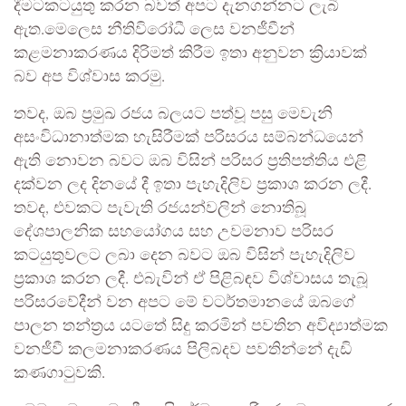
දීමටකටයුතු කරන බවත් අපට දැනගන්නට ලැබී
ඇත.මෙලෙස නීතිවිරෝධී ලෙස වනජීවීන්
කළමනාකරණය දිරිමත් කිරීම ඉතා අනුවන ක්‍රියාවක්
බව අප විශ්වාස කරමු.
තවද, ඔබ ප්‍රමුඛ රජය බලයට පත්වූ පසු මෙවැනි
අසංවිධානාත්මක හැසිරීමක් පරිසරය සම්බන්ධයෙන්
ඇති නොවන බවට ඔබ විසින් පරිසර ප්‍රතිපත්තිය එළි
දක්වන ලද දිනයේ දී ඉතා පැහැදිලිව ප්‍රකාශ කරන ලදී.
තවද, එවකට පැවැති රජයන්වලින් නොතිබූ
දේශපාලනික සහයෝගය සහ උවමනාව පරිසර
කටයුතුවලට ලබා දෙන බවට ඔබ විසින් පැහැදිලිව
ප්‍රකාශ කරන ලදී. එබැවින් ඒ පිළිබඳව විශ්වාසය තැබූ
පරිසරවේදීන් වන අපට මේ වටර්තමානයේ ඔබගේ
පාලන තන්ත්‍රය යටතේ සිදු කරමින් පවතින අවිද්‍යාත්මක
වනජීවී කලමනාකරණය පිලිබදව පවතින්නේ දැඩි
කණගාටුවකි.