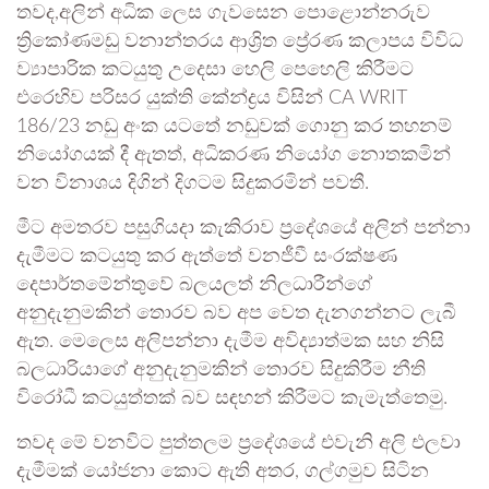
තවද,අලින් අධික ලෙස ගැවසෙන පොළොන්නරුව
ත්‍රිකෝණමඩු වනාන්තරය ආශ්‍රිත ප්‍රේරණ කලාපය විවිධ
ව්‍යාපාරික කටයුතු උදෙසා හෙලි පෙහෙලි කිරීමට
එරෙහිව පරිසර යුක්ති කේන්ද්‍රය විසින් CA WRIT
186/23 නඩු අංක යටතේ නඩුවක් ගොනු කර තහනම්
නියෝගයක් දී ඇතත්, අධිකරණ නියෝග නොතකමින්
වන විනාශය දිගින් දිගටම සිදුකරමින් පවතී.
මීට අමතරව පසුගියදා කැකිරාව ප්‍රදේශයේ අලින් පන්නා
දැමීමට කටයුතු කර ඇත්තේ වනජීවී සංරක්ෂණ
දෙපාර්තමේන්තුවේ බලයලත් නිලධාරීන්ගේ
අනුදැනුමකින් තොරව බව අප වෙත දැනගන්නට ලැබී
ඇත. මෙලෙස අලිපන්නා දැමීම අවිද්‍යාත්මක සහ නිසි
බලධාරියාගේ අනුදැනුමකින් තොරව සිදුකිරීම නීති
විරෝධී කටයුත්තක් බව සඳහන් කිරීමට කැමැත්තෙමු.
තවද මේ වනවිට පුත්තලම ප්‍රදේශයේ එවැනි අලි එලවා
දැමීමක් යෝජනා කොට ඇති අතර, ගල්ගමුව සිටින