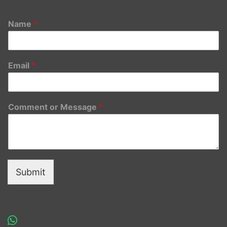
Name
*
Email
*
Comment or Message
*
Submit