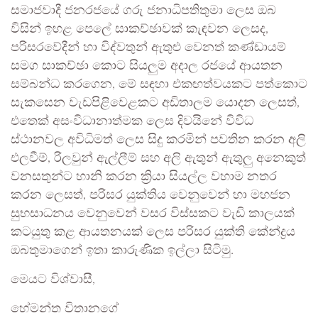
සමාජවාදී ජනරජයේ ගරු ජනාධිපතිතුමා ලෙස ඔබ
විසින් ඉහළ පෙලේ සාකච්ඡාවක් කැඳවන ලෙසද,
පරිසරවේදීන් හා විද්වතුන් ඇතුළු වෙනත් කණ්ඩායම්
සමග සාකච්ඡා කොට සියලුම අදාල රජයේ ආයතන
සම්බන්ධ කරගෙන, මේ සඳහා එකඟත්වයකට පත්කොට
සැකසෙන වැඩපිළිවෙළකට අඩිතාලම යොදන ලෙසත්,
එතෙක් අසංවිධානාත්මක ලෙස දිවයිනේ විවිධ
ස්ථානවල අවිධිමත් ලෙස සිදු කරමින් පවතින කරන අලි
එලවීම්, රිලවුන් ඇල්ලීම් සහ අලි ඇතුන් ඇතුලු අනෙකුත්
වනසතුන්ට හානි කරන ක්‍රියා සියල්ල වහාම නතර
කරන ලෙසත්, පරිසර යුක්තිය වෙනුවෙන් හා මහජන
සුභසාධනය වෙනුවෙන් වසර විස්සකට වැඩි කාලයක්
කටයුතු කළ ආයතනයක් ලෙස පරිසර යුක්ති කේන්ද්‍රය
ඔබතුමාගෙන් ඉතා කාරුණික ඉල්ලා සිටිමු.
මෙයට විශ්වාසී,
හේමන්ත විතානගේ