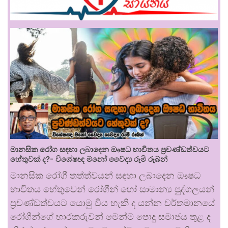
මානසික රෝග සඳහා ලබාදෙන ඖෂධ භාවිතය ප්‍රචණ්ඩත්වයට
හේතුවක් ද?- විශේෂඥ මනෝ වෛද්‍ය රූමි රූබන්
මානසික රෝගී තත්ත්වයන් සඳහා ලබාදෙන ඖෂධ
භාවිතය හේතුවෙන් රෝගීන් හෝ සාමාන්‍ය පුද්ගලයන්
ප්‍රචණ්ඩත්වයට යොමු විය හැකි ද යන්න වර්තමානයේ
රෝගීන්ගේ භාරකරුවන් මෙන්ම පොදු සමාජය තුළ ද