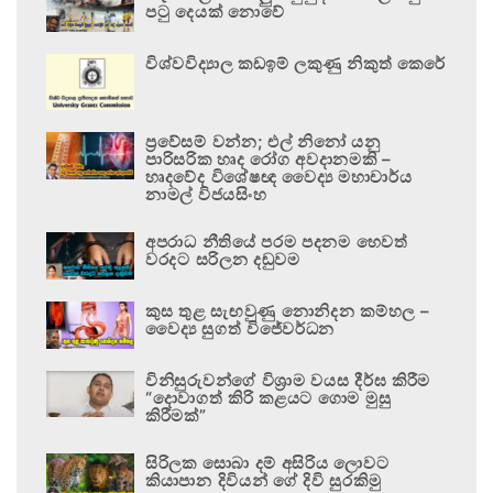
පටු දෙයක් නොවේ
විශ්වවිද්‍යාල කඩඉම් ලකුණු නිකුත් කෙරේ
ප්‍රවේසම් වන්න; එල් නිනෝ යනු
පාරිසරික හෘද රෝග අවදානමකි –
හෘදවේද විශේෂඥ වෛද්‍ය මහාචාර්ය
නාමල් විජයසිංහ
අපරාධ නීතියේ පරම පදනම හෙවත්
වරදට සරිලන දඬුවම
කුස තුළ සැඟවුණු නොනිදන කම්හල –
වෛද්‍ය සුගත් විජේවර්ධන
විනිසුරුවන්ගේ විශ්‍රාම වයස දීර්ඝ කිරීම
“දොවාගත් කිරි කළයට ගොම මුසු
කිරීමක්”
සිරිලක සොබා දම් අසිරිය ලොවට
කියාපාන දිවියන් ගේ දිවි සුරකිමු