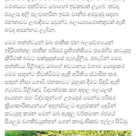
මරණයට පත්වීමට බොහෝ ඉඩකඩක් ලැබේ. තවද,
එලෙස අලි පලවාහරින ඉඩම් වානිජ අරමුණු සදහා
ජනතාවට ලබාදීමට ඔවුන්ට බලාපොරොත්තුවක් ඇති
බවද අසන්නට ලැබින.
මෙම තත්ත්වයන් ඔබ ජාතික ජන බලවේගයෙන්
ඉදිරිපත්කල ජාතික පරිසර ප්‍රතිපත්තියට එරෙහිව කටයුතු
කිරීමක් බවට සක්සුදක්සේ පැහැදිලිය. එබැවින් මෙම
තත්ත්වය පිළිබඳව ඔබගේ අවධානය වහාම යොමුකර
මෙම සතුන්ට ජීවත්වීමට ඇති අයිතිය ස්ථාපිත කර,
සතුන් නිසා ගොවි ජනතාවට මුහුණ දීමට සිදුවී ඇති
ගැටළුව පිළිබඳව විද්‍යාත්මක සහ අදාල බලයලත්
ආයතන සහ විද්වතුන්ගේ උපදෙස් මෙන්ම පරිසර
ක්‍රියාකාරිකයන්ගේ අදහස්වලට ඇහුම්කන් දෙමින්
කටයුතු කරන මෙන් ඔබ ඇතුලු වර්තමාන රජයේ
සියලුම වගකිවයුත්තන් ගෙන් කාරුණිකව ඉල්ලා සිටිමු.