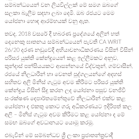
සම්බන්ධයෙන් වන ලියවිල්ලක් මේ සමග ඔබගේ
සලකා බැලීම සඳහා ලබා දෙමි. ඔබ රජයට මෙම
යෝජනා හොඳ ආරම්භයක් වනු ඇත.
තවද, 2018 වසරේ දී හබරණ ප්‍රදේශයේ අලින් හත්
දෙනෙකු ඝාතනය සම්බන්ධයෙන් පැවති CA WRIT
26/20 දරණ නඩුවේදී අභියාචනාධිකරණය විසින් විසින්
පරිසර යුක්ති කේන්ද්‍රයෙන් කළ ඉල්ලීමකට අනුව,
තුන්දාස් පන්සියයකට ආසන්නයේ විද්වතුන්, ගම්වාසීන්,
රජයේ නිලධාරීන් හා වෙනත් පුද්ගලයන්ගේ අදහස්
සහිතව අලි මිනිස් ගැටුම අවම කිරීමට පරිසර යුක්ති
කේන්ද්‍රය විසින් සිදු කරන ලද යෝජනා පසුව වනජීවී
සංරක්ෂණ දෙපාර්තමේන්තුවේ නිලධාරීන් එක්ව කළ
යෝජනා ද එකතු කොට ගරු අධිකරණයට ඉදිරිපත් කල
අලි – මිනිස් ගැටුම අවම කිරීමට කළ යෝජනා ද මේ
සමඟ ඔබගේ අවධානයට යොමු කරමු.
එබැවින් මේ සම්බන්ධව ශ්‍රී ලංකා ප්‍රජාතන්ත්‍රවාදී