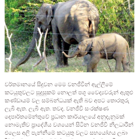
වර්තමානයේ සිදුවන මෙම වනජීවීන් ඇල්ලීමේ
කටයුතුවලට සුදුසුකම් නොලත් පශූ වෛද්‍යවරුන් ඇතුළු
කණ්ඩායම් වල සම්බන්ධයක් ඇති බව අපට තොරතුරු
ලැබී ඇත. ලැබී ඇත. තවද, වනජීවී සංරක්ෂණ
දෙපාර්තමේන්තුවේ ප්‍රධාන කාර්යාලයේ අනුදැනුමක්
නොමැතිව ප්‍රාදේශීය වශයෙන් සිටින වනජීවී නිලධාරීන්
එලෙස අලි පැන්නීමේ කටයුතු වලට සහයෝගය ලබා