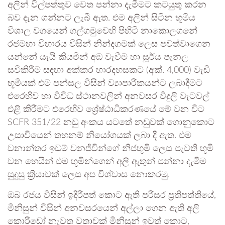
අලින් විල්පත්තුව වෙත පන්නා දැමීමට කටයුතු කරන
බව දැන ගන්නට ලැබී ඇත. එම අලින් සිටින භූමිය
විශාල වශයෙන් ගල්ගමුවෙහි පිහිටි නාකොලගනේ
රජමහා විහාරය විසින් නින්දගමක් ලෙස පවත්වාගෙන
යන්නේ යැයි කියමින් අඹ වැවීම හා සූර්ය පැනල
සවිකිරීම සඳහා අක්කර හාරදහසකට (අක්. 4,000) වැඩි
භූමියක් එම පන්සල විසින් ව්‍යාපාරිකයන්ට ලබාදීමට
එරෙහිව හා විවිධ ස්ථානවලින් අනවසර විදුලි වැටවල්
එළි කිරීමට එරෙහිව ශ්‍රේෂ්ඨාධිකරණයේ මේ වන විට
SCFR 351/22 නඩු අංකය යටතේ නඩුවක් ගොනුකොට
උසාවියෙන් තහනම් නියෝගයක් ලබා දී ඇත. එම
වනාන්තර ඉඩම් වනජිවින්ගේ නිජභූමි ලෙස පැවති භූමි
වන හෙයින් එම භූමින්ගෙන් අලි ඇතුන් පන්නා දැමීම
සුදුසු ක්‍රියාවක් ලෙස අප විශ්වාස නොකරමු.
ඔබ රජය විසින් ඉදිරිපත් කොට ඇති පරිසර ප්‍රතිපත්තියේ,
මිනිසුන් විසින් අනවසරයෙන් අල්ලා ගෙන ඇති අලි
කොරිඩෝ නැවත වතාවක් මිනිසුන් ඉවත් කොට,