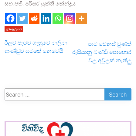
සභාපති, පරිසර යුක්ති කේන්ද්‍රය
ඉරා අදුරුපට
රිලව් පැටව් ගැහුවේ මාලිමා
පාට වෙනස් වුණත්
ආණ්ඩුව යටතේ නෙවෙයි
රුසියානු බණ්ඩි පොහොර
වල අවුලක් නැතිලු