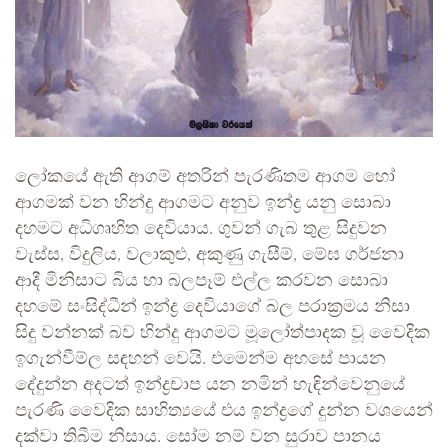
ලෝකයේ ඇති ආගම් අතරින් පැරණිතම ආගම හෝ
ආගමක් වන හින්දු ආගමට අනුව ඉන්ද්‍ර යනු සොබා
දහමට අධිගෘහිත දෙවියාය. ගුවන් ගැබ තුළ සිදුවන
වැස්ස, විදුලිය, වලාකුළු, අකුණු ගැසීම්, මේඝ ගර්ජනා
ආදී මිනිසාට බිය හා බලපෑම් එල්ල කරවන සොබා
දහමේ සංසිද්ධීන් ඉන්ද්‍ර දෙවියාගේ බල පරාක්‍රමය නිසා
සිදු වන්නක් බව හින්දු ආගමට මූලෝත්පාදක වූ වෛදික
ඉගැන්වීම්ල සඳහන් වෙයි. එමෙන්ම අහසේ පායන
දේදුන්න අදටත් ඉන්ද්‍රචාප යන නමින් හැඳින්වෙනුයේ
පැරණි වෛදික සාහිත්‍යයේ එය ඉන්ද්‍රගේ දුන්න වශයෙන්
දක්වා තිබීම නිසාය. සෝම නම් වන සුරාව පානය