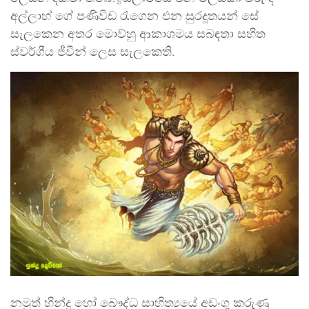
අල්ලාහ් ගේ පණිවිඩ රැගෙන එන සුරදූතයන් සේ
සැලකෙන අතර මොව්හු ආකාශමය සබඳතා සහිත
ස්වර්ගීය ජීවීන් ලෙස සැලකෙති.
නමුත් හින්දු හෝ බෞද්ධ සාහිත්‍යයේ අඩංගු කරුණු