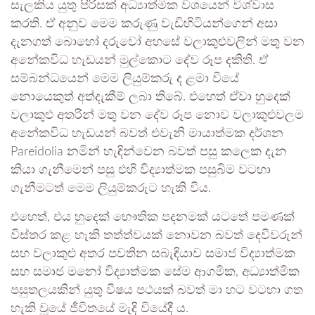
සැලකිය යුතු පිරිසක් අධ්‍යාත්මික වශයෙන් විශ්වාස
කරති. ඒ අනුව මෙම කරුණු වැඩිහිටියන්ගෙන් අසා
දැනගත් බොහෝ දරුවෝ අහසේ වලාකුළුවලින් මතු වන
අනේකවිධ හැඩයන් මුල්කොට දේව රූප දකිති. ඒ
සම්බන්ධයෙන් මෙම ලියුම්කරු ද ළමා වියේ
නොයෙකුත් අත්දැකීම් ලබා තිබේ. එහෙත් ඒවා හුදෙක්
වලාකුළු අතරින් මතු වන දේව රූප නොව වලාකුළුවලම
අනේකවිධ හැඩයන් බවත් එවැනි මායාත්මක දර්ශන
Pareidolia නමින් හැඳින්වෙන බවත් පසු කලෙක දැන
කියා ගැනීමෙන් පසු එහි විද්‍යාත්මක පසුබිම වටහා
ගැනීමටත් මෙම ලියුම්කරුට හැකි විය.
එහෙත්, එය හුදෙක් භෞතික පදනමක් යටතේ පමණක්
විස්තර කළ හැකි තත්ත්වයක් නොවන බවත් දෙවිවරුන්
සහ වලාකුළු අතර පවතින සබැඳියාව සමාජ විද්‍යාත්මක
සහ සමාජ මනෝ විද්‍යාත්මක සේම ආගමික, අධ්‍යාත්මික
පසුතලයකින් යුතු විෂය පථයක් බවත් මා හට වටහා ගත
හැකි වූයේ ජීවිතයේ මැදි වියේදී ය.