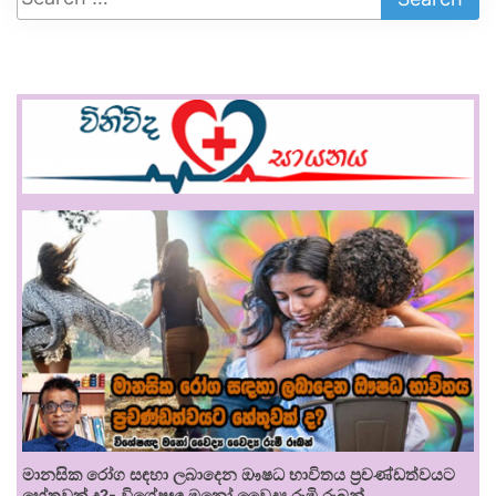
මානසික රෝග සඳහා ලබාදෙන ඖෂධ භාවිතය ප්‍රචණ්ඩත්වයට
හේතුවක් ද?- විශේෂඥ මනෝ වෛද්‍ය රූමි රූබන්