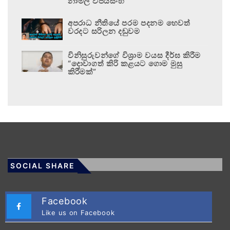
නාමල් විජයසිංහ
අපරාධ නීතියේ පරම පදනම හෙවත්
වරදට සරිලන දඬුවම
විනිසුරුවන්ගේ විශ්‍රාම වයස දීර්ඝ කිරීම
“දොවාගත් කිරි කළයට ගොම මුසු
කිරීමක්”
SOCIAL SHARE
Facebook
Like us on Facebook