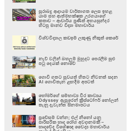
සුරාබදු ආදායම වාර්තාගත ලෙස ඉහළ
යාම සහ ආත්මභක්ෂක උරගයාගේ
කතාව – ආචාර්ය ප්‍රණීත් අභයසුන්දර
හිටපු මානව විද්‍යා මහාචාර්ය
විශ්වවිද්‍යාල කඩඉම් ලකුණු නිකුත් කෙරේ
නැව් වලින් බහලුම් මුහුදට පෙරලීම සුළු
පටු දෙයක් නොවේ
ගොවි ගතට සුවයත් හිතට නිවනත් සදන
AI ගොවිතැන ළඟදීම අපටත්
හෝමර්ගේ සම්භාව්‍ය වීර කාව්‍යය
Odyssey ඇසුරෙන් ක්‍රිස්ටෝෆර් නෝලන්
තැනූ දැවැන්ත සිනමාපටය
ප්‍රවේසම් වන්න; එල් නිනෝ යනු
පාරිසරික හෘද රෝග අවදානමකි –
හෘදවේද විශේෂඥ වෛද්‍ය මහාචාර්ය