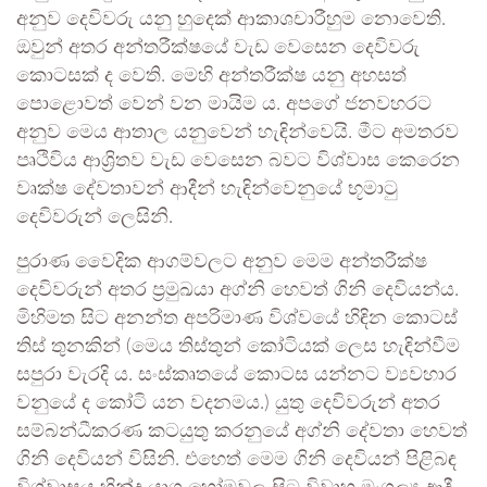
අනුව දෙවිවරු යනු හුදෙක් ආකාශචාරීහුම නොවෙති.
ඔවුන් අතර අන්තරීක්ෂයේ වැඩ වෙසෙන දෙවිවරු
කොටසක් ද වෙති. මෙහි අන්තරීක්ෂ යනු අහසත්
පොළොවත් වෙන් වන මායිම ය. අපගේ ජනවහරට
අනුව මෙය ආතාල යනුවෙන් හැඳින්වෙයි. මීට අමතරව
පෘථිවිය ආශ්‍රිතව වැඩ වෙසෙන බවට විශ්වාස කෙරෙන
වෘක්ෂ දේවතාවන් ආදීන් හැඳින්වෙනුයේ භූමාටු
දෙවිවරුන් ලෙසිනි.
පුරාණ වෛදික ආගම්වලට අනුව මෙම අන්තරීක්ෂ
දෙවිවරුන් අතර ප්‍රමුඛයා අග්නි හෙවත් ගිනි දෙවියන්ය.
මිහිමත සිට අනන්ත අපරිමාණ විශ්වයේ හිඳින කොටස්
තිස් තුනකින් (මෙය තිස්තුන් කෝටියක් ලෙස හැඳින්වීම
සපුරා වැරදි ය. සංස්කෘතයේ කොටස යන්නට ව්‍යවහාර
වනුයේ ද කෝටි යන වදනමය.) යුතු දෙවිවරුන් අතර
සම්බන්ධීකරණ කටයුතු කරනුයේ අග්නි දේවතා හෙවත්
ගිනි දෙවියන් විසිනි. එහෙත් මෙම ගිනි දෙවියන් පිළිබඳ