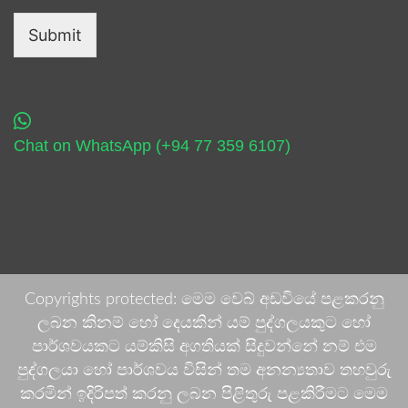
Submit
Chat on WhatsApp (+94 77 359 6107)
Copyrights protected: මෙම වෙබ් අඩවියේ පළකරනු
ලබන කිනම් හෝ දෙයකින් යම් පුද්ගලයකුට හෝ
පාර්ශවයකට යම්කිසි අගතියක් සිදුවන්නේ නම් එම
පුද්ගලයා හෝ පාර්ශවය විසින් තම අනන්‍යතාව තහවුරු
කරමින් ඉදිරිපත් කරනු ලබන පිළිතුරු පළකිරීමට මෙම