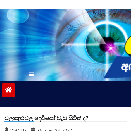
Skip
to
content
vinivida.lk
වලාකුළුවල දෙවියෝ වැඩ සිටිත් ද?
October 28, 2022
Vini Vida