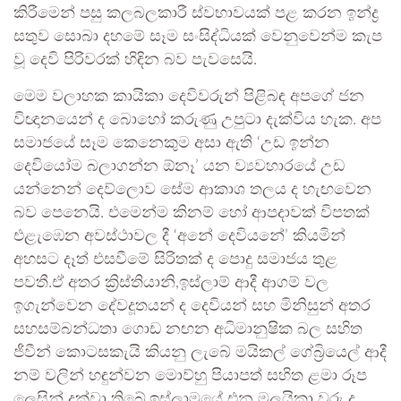
කිරීමෙන් පසු කලබලකාරී ස්වභාවයක් පළ කරන ඉන්ද්‍ර
සතුව සොබා දහමේ සෑම සංසිද්ධියක් වෙනුවෙන්ම කැප
වූ දෙවි පිරිවරක් හිඳින බව පැවසෙයි.
මෙම වලාහක කායිකා දෙවිවරුන් පිළිබඳ අපගේ ජන
විඥානයෙන් ද බොහෝ කරුණු උපුටා දැක්විය හැක. අප
සමාජයේ සෑම කෙනෙකුම අසා ඇති ‘උඩ ඉන්න
දෙවියෝම බලාගන්න ඕනෑ’ යන ව්‍යවහාරයේ උඩ
යන්නෙන් දෙව්ලොව සේම ආකාශ තලය ද හැඟවෙන
බව පෙනෙයි. එමෙන්ම කිනම් හෝ ආපදාවක් විපතක්
එළැඹෙන අවස්ථාවල දී ‘අනේ දෙවියනේ’ කියමින්
අහසට දෑත් එසවීමේ සිරිතක් ද පොදු සමාජය තුළ
පවතී.ඒ අතර ක්‍රිස්තියානි,ඉස්ලාම් ආදී ආගම් වල
ඉගැන්වෙන දේවදූතයන් ද දෙවියන් සහ මිනිසුන් අතර
සහසම්බන්ධතා ගොඩ නඟන අධිමානුෂික බල සහිත
ජීවීන් කොටසකැයි කියනු ලැබේ මයිකල් ගේබ්‍රියෙල් ආදී
නම් වලින් හඳුන්වන මොව්හු පියාපත් සහිත ළමා රූප
ලෙසින් දක්වා තිබේ.ඉස්ලාමයේ එන මලයිකා වරු ද