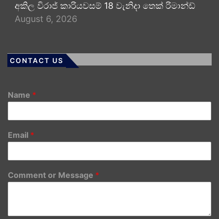
අකිල විරාජ් කාරියවසම් 18 වැනිදා තෙක් රිමාන්ඩ්
August 6, 2026
CONTACT US
Name
*
Email
*
Comment or Message
*