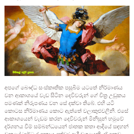
අපගේ බෞද්ධ සංස්කෘතික පසුබිම යටතේ නිර්මාණය
වන ආකාශයේ වැඩ සිටින දෙවිවරුන් ගේ චිත්‍ර උඩුකය
පමණක් නිරූපණය වන සේ දක්වා තිබේ. එහි යටි
කොටස නිර්මාණය කොට ඇත්තේ වලාකුළුවලිනි. එසේ
ආකාශයෙන් වැඩම කරන දෙවිවරුන් මිනිසුන් හමුවේ
දර්ශනය වීම් සම්බන්ධයෙන් ජාතක කතා ආදියේ සඳහන්