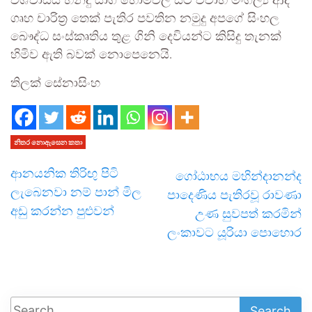
විශ්වාසය හින්දු යාග හෝමවල සිට විවාහ මංගල්‍ය ආදී
ගෘහ චාරිත්‍ර තෙක් පැතිර පවතින නමුදු අපගේ සිංහල
බෞද්ධ සංස්කෘතිය තුළ ගිනි දෙවියන්ට කිසිදු තැනක්
හිමිව ඇති බවක් නොපෙනෙයි.
තිලක් සේනාසිංහ
නිතර නොඇසෙන කතා
ආනයනික තිරිඟු පිටි
ගෝඨාභය මහින්දානන්ද
ලැබෙනවා නම් පාන් මිල
පාදෙණිය පැතිරවූ රාවණා
අඩු කරන්න පුළුවන්
උණ සුවපත් කරමින්
ලංකාවට යූරියා පොහොර