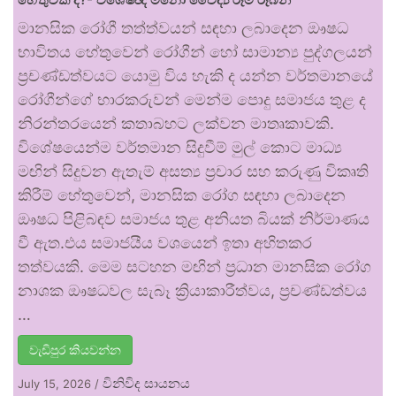
මානසික රෝගී තත්ත්වයන් සඳහා ලබාදෙන ඖෂධ
භාවිතය හේතුවෙන් රෝගීන් හෝ සාමාන්‍ය පුද්ගලයන්
ප්‍රචණ්ඩත්වයට යොමු විය හැකි ද යන්න වර්තමානයේ
රෝගීන්ගේ භාරකරුවන් මෙන්ම පොදු සමාජය තුළ ද
නිරන්තරයෙන් කතාබහට ලක්වන මාතෘකාවකි.
විශේෂයෙන්ම වර්තමාන සිදුවීම් මුල් කොට මාධ්‍ය
මඟින් සිදුවන ඇතැම් අසත්‍ය ප්‍රචාර සහ කරුණු විකෘති
කිරීම් හේතුවෙන්, මානසික රෝග සඳහා ලබාදෙන
ඖෂධ පිළිබඳව සමාජය තුළ අනියත බියක් නිර්මාණය
වී ඇත.එය සමාජයීය වශයෙන් ඉතා අහිතකර
තත්වයකි. මෙම සටහන මඟින් ප්‍රධාන මානසික රෝග
නාශක ඖෂධවල සැබෑ ක්‍රියාකාරීත්වය, ප්‍රචණ්ඩත්වය
…
වැඩිපුර කියවන්න
විනිවිද සායනය
July 15, 2026
/