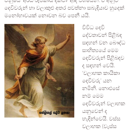
වනුයේ ‘අර්ධ රූපකාය දක්වා’ ආදී වශයෙනි. ඒ අනුව
දෙවිවරුන් හා වලාකුළු අතර පවත්නා සබැඳියාව හුදෙක්
මනෝභාවයක් නොවන බව පෙනී යයි.
විවිධ දෙවි
දේවතාවන් පිළිබඳ
සඳහන් වන බෞද්ධ
සාහිත්‍යයේ මෙම
දෙවිවරුන් පිළිබඳව
ද සඳහන් වෙයි.
‘වලාහක කායිකා
දෙවිවරු’ යන
නමිනි. නොඑසේ
නම් මෙම
දෙවිවරුන් වලාහක
යනුවෙන් ද
හැඳින්වෙයි. වස්ස
වලාහක (වැස්ස