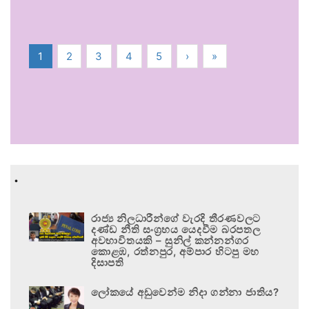
1
2
3
4
5
›
»
.
රාජ්‍ය නිලධාරීන්ගේ වැරදි තීරණවලට
දණ්ඩ නීති සංග්‍රහය යෙදවීම බරපතල
අවභාවිතයකි – සුනිල් කන්නන්ගර
කොළඹ, රත්නපුර, අම්පාර හිටපු මහ
දිසාපති
ලෝකයේ අඩුවෙන්ම නිදා ගන්නා ජාතිය?