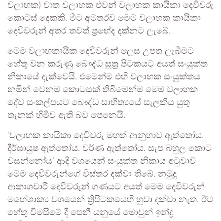
වලාහක) වාත වලාහක එවන් වලාහක කායිකා දෙවිවරු
කොටස් දෙකකි. මීට අමතරව මෙම වලාහක කායිකා
දෙවිවරුන් අතර තවත් ප්‍රභේද දක්නට ලැබේ.
මෙම වලාහකායික දෙවිවරුන් ලෙස උපත ලැබීමට
හේතු වන කරුණු බෞද්ධ සූත්‍ර පිටකයට අයත් සංයුක්ත
නිකායේ දැක්වෙයි. එමෙන්ම එහි වලාහක සංයුක්තය
නමින් වෙනම කොටසක් තිබීමෙන්ම මෙම වලාහක
දේව සංකල්පයට බෞද්ධ සාහිත්‍යයේ සැලකිය යුතු
තැනක් හිමිව ඇති බව පෙනෙයි.
‘වලාහක කායිකා දෙවිවරු මහත් ආනුභාව ඇත්තෝය.
දීර්ඝායුෂ ඇත්තෝය. වර්ණ ඇත්තෝය. සැප බහුල කොට
වසන්නෝය’ ආදි වශයෙන් සංයුක්ත නිකාය අටුවාව
මෙම දෙවිවරුන්ගේ විස්තර දක්වා තිබේ. නමුදු
ආකාශචාරී දෙවිවරුන් ගණයට අයත් මෙම දෙවිවරුන්
මහේශාක්‍ය වශයෙන් ත්‍රිපිටකයෙහි හුවා දක්වා නැත. ඊට
හේතු විමසීමේ දී පෙනී යනුයේ මොවුන් ඉන්ද්‍ර