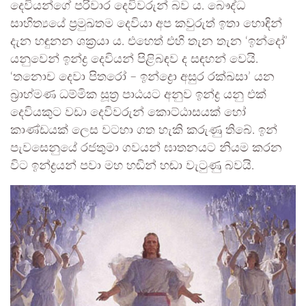
දෙවියන්ගේ පරිවාර දෙවිවරුන් බව ය. බෞද්ධ
සාහිත්‍යයේ ප්‍රමුඛතම දෙවියා අප කවුරුත් ඉතා හොඳින්
දැන හඳුනන ශක්‍රයා ය. එහෙත් එහි තැන තැන ‘ඉන්දෝ’
යනුවෙන් ඉන්ද්‍ර දෙවියන් පිළිබඳව ද සඳහන් වෙයි.
‘තනොච දෙවා පිතරෝ – ඉන්ද්‍රො අසුර රක්ඛසා’ යන
බ්‍රාහ්මණ ධම්මික සූත්‍ර පාඨයට අනුව ඉන්ද්‍ර යනු එක්
දෙවියකුට වඩා දෙවිවරුන් කොට්ඨාසයක් හෝ
කාණ්ඩයක් ලෙස වටහා ගත හැකි කරුණු තිබේ. ඉන්
පැවසෙනුයේ රජතුමා ගවයන් ඝාතනයට නියම කරන
විට ඉන්ද්‍රයන් පවා මහ හඬින් හඬා වැටුණු බවයි.