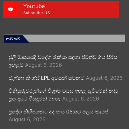
Youtube
Subscribe US
නවතම
ජූලි මාසයේදී විදේශ රැකියා සඳහා පිටත්ව ගිය පිරිස
ඉහළට
August 6, 2026
ජැෆ්නා කිංග්ස් LPL අවසන් සටනට
August 6, 2026
විනිසුරුවරුන්ගේ විශ්‍රාම වයස ඉහළ දැමීමෙන් නඩු
ප්‍රමාදයට විසඳුමක් නැහැ
August 6, 2026
ප්‍රදේශ කිහිපයකට අද පැය 05කට ජලය කැපේ
August 6, 2026