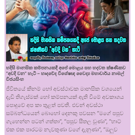
හදිසි මානසික කම්පනයකදී අපේ මොළය සහ හදවත ක්ෂණිකව
“අවදි වන” හැටි – හෘදවේද විශේෂඥ වෛද්‍ය මහාචාර්ය නාමල්
විජයසිංහ
ජීවිතයේ කිනම් හෝ අවස්ථාවක මානසික වශයෙන්
දැඩි තිගැස්මක් හෝ කම්පනයක් ඇති වීමේ අවකාශය
පොදුවේ අප කා තුළත් පවතී. එවන් අවස්ථා
සම්බන්ධයෙන් බොහෝ දෙනකු පවසන “මගේ පපුව
ගැහෙන්න පටන් ගත්තා”, “පපුව සීතල වුණා”, “හාට්
එක එක පාරටම නැවතුණා වගේ දැනුණා”, “ඔලුව