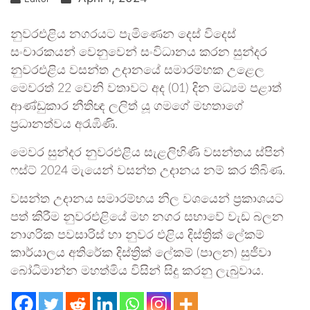
නුවරඑළිය නගරයට පැමිණෙන දෙස් විදෙස්
සංචාරකයන් වෙනුවෙන් සංවිධානය කරන සුන්දර
නුවරඑළිය වසන්ත උදානයේ සමාරම්භක උළෙල
මෙවරත් 22 වෙනි වතාවට අද (01) දින මධ්‍යම පළාත්
ආණ්ඩුකාර නීතිඥ ලලිත් යූ ගමගේ මහතාගේ
ප්‍රධානත්වය අරැඹිණි.
මෙවර සුන්දර නුවරඑළිය සැළලිහිණි වසන්තය ස්පින්
ෆස්ට් 2024 මැයෙන් වසන්ත උදානය නම් කර තිබිණ.
වසන්ත උදානය සමාරම්භය නිල වශයෙන් ප්‍රකාශයට
පත් කිරීම නුවරඑළියේ මහ නගර සභාවේ වැඩ බලන
නාගරික පවසාරිස් හා නුවර එළිය දිස්ත්‍රික් ලේකම්
කාර්යාලය අතිරේක දිස්ත්‍රික් ලේකම් (පාලන) සුජීවා
බෝධිමාන්න මහත්මිය විසින් සිදු කරනු ලැබුවාය.