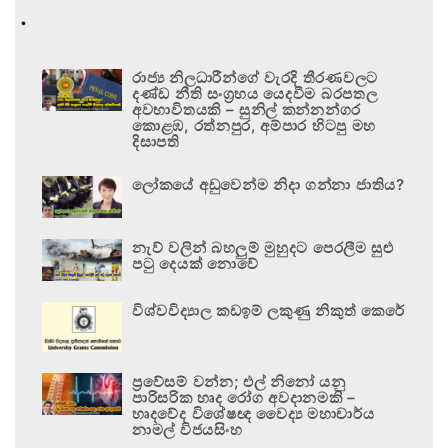
.
රාජ්‍ය නිලධාරීන්ගේ වැරදි තීරණවලට
දණ්ඩ නීති සංග්‍රහය යෙදවීම බරපතල
අවභාවිතයකි – සුනිල් කන්නන්ගර
කොළඹ, රත්නපුර, අම්පාර හිටපු මහ
දිසාපති
ලෝකයේ අඩුවෙන්ම නිදා ගන්නා ජාතිය?
නැව් වලින් බහලුම් මුහුදට පෙරලීම සුළු
පටු දෙයක් නොවේ
විශ්වවිද්‍යාල කඩඉම් ලකුණු නිකුත් කෙරේ
ප්‍රවේසම් වන්න; එල් නිනෝ යනු
පාරිසරික හෘද රෝග අවදානමකි –
හෘදවේද විශේෂඥ වෛද්‍ය මහාචාර්ය
නාමල් විජයසිංහ