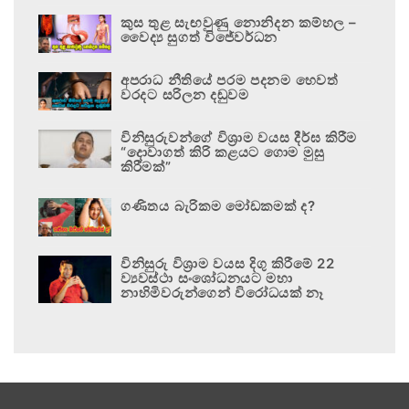
කුස තුළ සැඟවුණු නොනිදන කම්හල –
වෛද්‍ය සුගත් විජේවර්ධන
අපරාධ නීතියේ පරම පදනම හෙවත්
වරදට සරිලන දඬුවම
විනිසුරුවන්ගේ විශ්‍රාම වයස දීර්ඝ කිරීම
“දොවාගත් කිරි කළයට ගොම මුසු
කිරීමක්”
ගණිතය බැරිකම මෝඩකමක් ද?
විනිසුරු විශ්‍රාම වයස දිගු කිරීමේ 22
ව්‍යවස්ථා සංශෝධනයට මහා
නාහිමිවරුන්ගෙන් විරෝධයක් නෑ