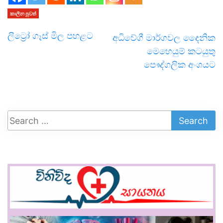
කාලීන පුවත්
ලිට්‍රෝ ගෑස් මිල පහළට
අධිවේගී මාර්ගවල දෛනික
මෙහෙයුම් කටයුතු
පෞද්ගලික අංශයට