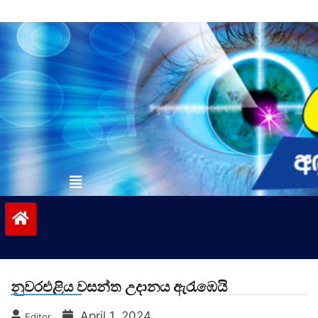
Skip
to
content
vinivida.lk
නුවරඑළිය වසන්ත උදානය ඇරැඹෙයි
April 1, 2024
Editor