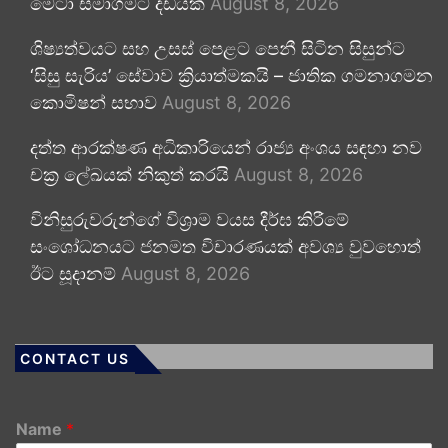
මෙටා සමාගමට දඩයක්
August 8, 2026
ශිෂ්‍යත්වයට සහ උසස් පෙළට පෙනී සිටින සිසුන්ට
‘සිසු සැරිය’ සේවාව ක්‍රියාත්මකයි – ජාතික ගමනාගමන
කොමිෂන් සභාව
August 8, 2026
දත්ත ආරක්ෂණ අධිකාරියෙන් රාජ්‍ය අංශය සඳහා නව
චක්‍ර ලේඛයක් නිකුත් කරයි
August 8, 2026
විනිසුරුවරුන්ගේ විශ්‍රාම වයස දීර්ඝ කිරීමේ
සංශෝධනයට ජනමත විචාරණයක් අවශ්‍ය වුවහොත්
ඊට සූදානම්
August 8, 2026
CONTACT US
Name
*