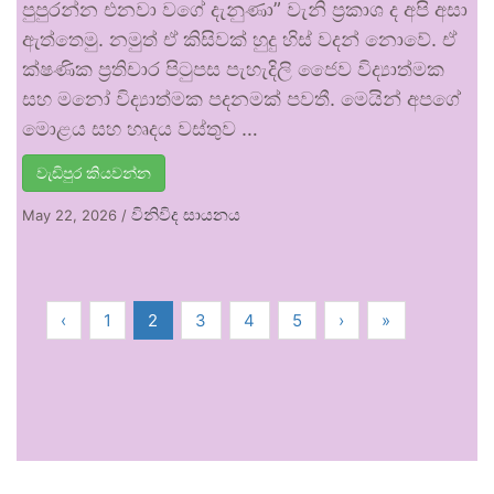
පුපුරන්න එනවා වගේ දැනුණා” වැනි ප්‍රකාශ ද අපි අසා
ඇත්තෙමු. නමුත් ඒ කිසිවක් හුදු හිස් වදන් නොවේ. ඒ
ක්ෂණික ප්‍රතිචාර පිටුපස පැහැදිලි ජෛව විද්‍යාත්මක
සහ මනෝ විද්‍යාත්මක පදනමක් පවතී. මෙයින් අපගේ
මොළය සහ හෘදය වස්තුව …
වැඩිපුර කියවන්න
විනිවිද සායනය
May 22, 2026
/
‹
1
2
3
4
5
›
»