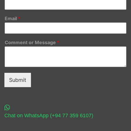
Email
*
Comment or Message
*
Submit
Chat on WhatsApp (+94 77 359 6107)