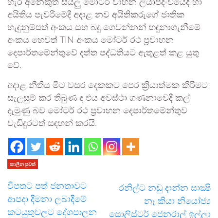
හැර අනෙකුත් සියලු මෝටර් වාහන ලියාපදිංචියේදී හා
අයිතිය පැවරීමේදී අදාළ නව අයිතිකරුගේ ජාතික
හැඳුනුම්පත් අංකය සහ බදු ගෙවන්නන් හඳුනාගැනීමේ
අංකය හෙවත් TIN අංකය මෝටර් රථ ප්‍රවාහන
දෙපාර්තමේන්තුවේ දත්ත පද්ධතියට ඇතුළත් කළ යුතු
වේ.
අදාළ නීතිය මීට වසර දෙකකට පෙර ක්‍රියාත්මක කිරීමට
සැලසුම් කර තිබුණ ද එය අවස්ථා ගණනාව‍ෙදී කල්
දැමුණු බව මෝටර් රථ ප්‍රවාහන දෙපාර්තමේන්තුව
වැඩිදුරටත් සඳහන් කරයි.
කාලීන පුවත්
විපතට පත් ජනතාවට
රනිල්ට නඩු දාන්න සාක්‍ෂි
ආපදා දීමනා ලබාදීමේ
නෑ කියා නියෝජ්‍ය
කටයුතුවලට දේශපාලන
සොලිස්ටර් ජෙනරාල් ඉල්ලා