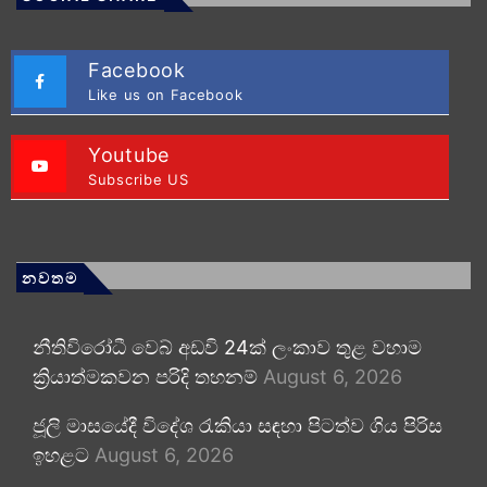
Facebook
Like us on Facebook
Youtube
Subscribe US
නවතම
නීතිවිරෝධී වෙබ් අඩවි 24ක් ලංකාව තුළ වහාම
ක්‍රියාත්මකවන පරිදි තහනම්
August 6, 2026
ජූලි මාසයේදී විදේශ රැකියා සඳහා පිටත්ව ගිය පිරිස
ඉහළට
August 6, 2026