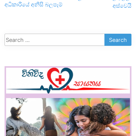
අධිකාරියේ අනිසි බලපෑම්
අස්වෙයි