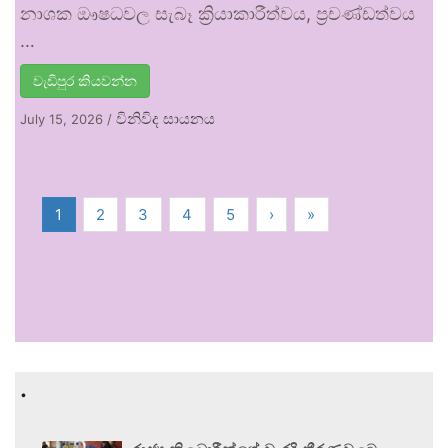
නාශක ඖෂධවල සැබෑ ක්‍රියාකාරීත්වය, ප්‍රචණ්ඩත්වය
…
වැඩිපුර කියවන්න
විනිවිද සායනය
July 15, 2026
/
1
2
3
4
5
›
»
.