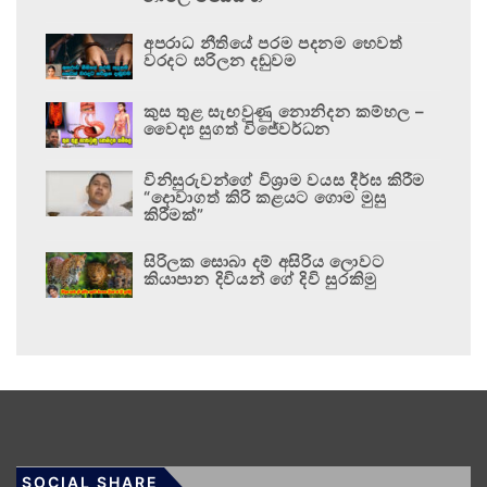
අපරාධ නීතියේ පරම පදනම හෙවත්
වරදට සරිලන දඬුවම
කුස තුළ සැඟවුණු නොනිදන කම්හල –
වෛද්‍ය සුගත් විජේවර්ධන
විනිසුරුවන්ගේ විශ්‍රාම වයස දීර්ඝ කිරීම
“දොවාගත් කිරි කළයට ගොම මුසු
කිරීමක්”
සිරිලක සොබා දම් අසිරිය ලොවට
කියාපාන දිවියන් ගේ දිවි සුරකිමු
SOCIAL SHARE