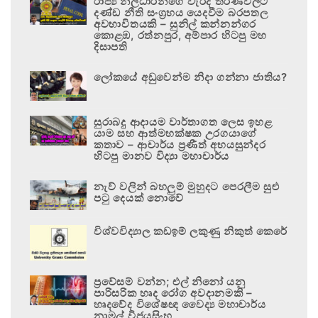
රාජ්‍ය නිලධාරීන්ගේ වැරදි තීරණවලට
දණ්ඩ නීති සංග්‍රහය යෙදවීම බරපතල
අවභාවිතයකි – සුනිල් කන්නන්ගර
කොළඹ, රත්නපුර, අම්පාර හිටපු මහ
දිසාපති
ලෝකයේ අඩුවෙන්ම නිදා ගන්නා ජාතිය?
සුරාබදු ආදායම වාර්තාගත ලෙස ඉහළ
යාම සහ ආත්මභක්ෂක උරගයාගේ
කතාව – ආචාර්ය ප්‍රණීත් අභයසුන්දර
හිටපු මානව විද්‍යා මහාචාර්ය
නැව් වලින් බහලුම් මුහුදට පෙරලීම සුළු
පටු දෙයක් නොවේ
විශ්වවිද්‍යාල කඩඉම් ලකුණු නිකුත් කෙරේ
ප්‍රවේසම් වන්න; එල් නිනෝ යනු
පාරිසරික හෘද රෝග අවදානමකි –
හෘදවේද විශේෂඥ වෛද්‍ය මහාචාර්ය
නාමල් විජයසිංහ