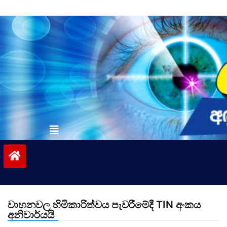
Skip
to
content
vinivida.lk
වාහනවල හිමිකාරිත්වය පැවරීමේදී TIN අංකය
අනිවාර්යයි