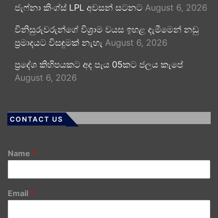
ජැෆ්නා කිංග්ස් LPL අවසන් සටනට
August 6, 2026
විනිසුරුවරුන්ගේ විශ්‍රාම වයස ඉහළ දැමීමෙන් නඩු
ප්‍රමාදයට විසඳුමක් නැහැ
August 6, 2026
ප්‍රදේශ කිහිපයකට අද පැය 05කට ජලය කැපේ
August 6, 2026
CONTACT US
Name
*
Email
*