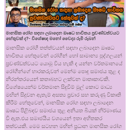
මානසික රෝග සඳහා ලබාදෙන ඖෂධ භාවිතය ප්‍රචණ්ඩත්වයට
හේතුවක් ද?- විශේෂඥ මනෝ වෛද්‍ය රූමි රූබන්
මානසික රෝගී තත්ත්වයන් සඳහා ලබාදෙන ඖෂධ
භාවිතය හේතුවෙන් රෝගීන් හෝ සාමාන්‍ය පුද්ගලයන්
ප්‍රචණ්ඩත්වයට යොමු විය හැකි ද යන්න වර්තමානයේ
රෝගීන්ගේ භාරකරුවන් මෙන්ම පොදු සමාජය තුළ ද
නිරන්තරයෙන් කතාබහට ලක්වන මාතෘකාවකි.
විශේෂයෙන්ම වර්තමාන සිදුවීම් මුල් කොට මාධ්‍ය
මඟින් සිදුවන ඇතැම් අසත්‍ය ප්‍රචාර සහ කරුණු විකෘති
කිරීම් හේතුවෙන්, මානසික රෝග සඳහා ලබාදෙන
ඖෂධ පිළිබඳව සමාජය තුළ අනියත බියක් නිර්මාණය
වී ඇත.එය සමාජයීය වශයෙන් ඉතා අහිතකර
තත්වයකි. මෙම සටහන මඟින් ප්‍රධාන මානසික රෝග