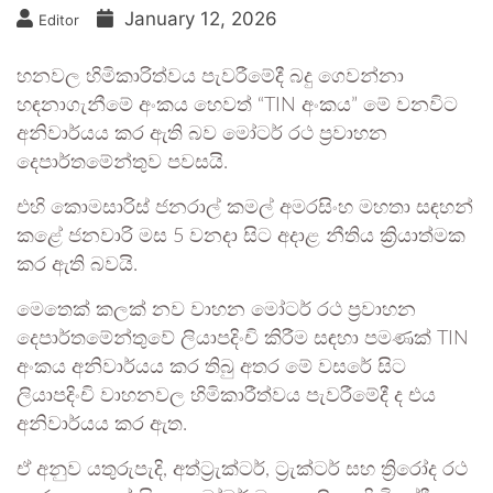
January 12, 2026
Editor
හනවල හිමිකාරිත්වය පැවරීමේදී බදු ගෙවන්නා
හඳනාගැනීමේ අංකය හෙවත් “TIN අංකය” මේ වනවිට
අනිවාර්යය කර ඇති බව මෝටර් රථ ප්‍රවාහන
දෙපාර්තමේන්තුව පවසයි.
එහි කොමසාරිස් ජනරාල් කමල් අමරසිංහ මහතා සඳහන්
කළේ ජනවාරි මස 5 වනදා සිට අදාළ නීතිය ක්‍රියාත්මක
කර ඇති බවයි.
මෙතෙක් කලක් නව වාහන මෝටර් රථ ප්‍රවාහන
දෙපාර්තමේන්තුවේ ලියාපදිංචි කිරීම සඳහා පමණක් TIN
අංකය අනිවාර්යය කර තිබු අතර මේ වසරේ සිට
ලියාපදිංචි වාහනවල හිමිකාරීත්වය පැවරීමේදී ද එය
අනිවාර්යය කර ඇත.
ඒ අනුව යතුරුපැදි, අත්ට්‍රැක්ටර්, ට්‍රැක්ටර් සහ ත්‍රිරෝද රථ