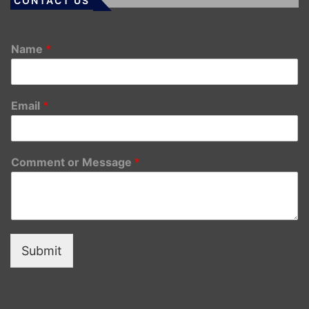
CONTACT US
Name
*
Email
*
Comment or Message
*
Submit