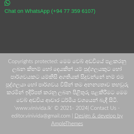
Chat on WhatsApp (+94 77 359 6107)
Copyrights protected: මෙම වෙබ් අඩවියේ පළකරනු
ලබන කිනම් හෝ දෙයකින් යම් පුද්ගලයකුට හෝ
පාර්ශවයකට යම්කිසි අගතියක් සිදුවන්නේ නම් එම
පුද්ගලයා හෝ පාර්ශවය විසින් තම අනන්‍යතාව තහවුරු
කරමින් ඉදිරිපත් කරනු ලබන පිළිතුරු පළකිරීමට මෙම
වෙබ් අඩවිය ආචාර ධර්මීය වශයෙන් බැඳී සිටී.
'www.vinivida.lk' © 2021- 2024| Contact Us -
editor.vinivida@gmail.com |
Design & develop by
AmpleThemes