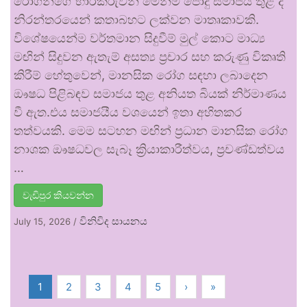
රෝගීන්ගේ භාරකරුවන් මෙන්ම පොදු සමාජය තුළ ද
නිරන්තරයෙන් කතාබහට ලක්වන මාතෘකාවකි.
විශේෂයෙන්ම වර්තමාන සිදුවීම් මුල් කොට මාධ්‍ය
මඟින් සිදුවන ඇතැම් අසත්‍ය ප්‍රචාර සහ කරුණු විකෘති
කිරීම් හේතුවෙන්, මානසික රෝග සඳහා ලබාදෙන
ඖෂධ පිළිබඳව සමාජය තුළ අනියත බියක් නිර්මාණය
වී ඇත.එය සමාජයීය වශයෙන් ඉතා අහිතකර
තත්වයකි. මෙම සටහන මඟින් ප්‍රධාන මානසික රෝග
නාශක ඖෂධවල සැබෑ ක්‍රියාකාරීත්වය, ප්‍රචණ්ඩත්වය
…
වැඩිපුර කියවන්න
විනිවිද සායනය
July 15, 2026
/
1
2
3
4
5
›
»