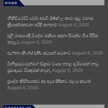
නවතම
නීතිවිරෝධී වෙබ් අඩවි 24ක් ලංකාව තුළ වහාම
ක්‍රියාත්මකවන පරිදි තහනම්
August 6, 2026
ජූලි මාසයේදී විදේශ රැකියා සඳහා පිටත්ව ගිය පිරිස
ඉහළට
August 6, 2026
ජැෆ්නා කිංග්ස් LPL අවසන් සටනට
August 6, 2026
විනිසුරුවරුන්ගේ විශ්‍රාම වයස ඉහළ දැමීමෙන් නඩු
ප්‍රමාදයට විසඳුමක් නැහැ
August 6, 2026
ප්‍රදේශ කිහිපයකට අද පැය 05කට ජලය කැපේ
August 6, 2026