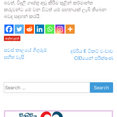
බවත්, විදුලි ගාස්තු අඩු කිරීම තුළින් කර්මාන්ත
කරුවන්ට මේ වන විටත් යම් සහනයක් ලැබී තිබෙන
බවද සඳහන් කරයි.
කාලීන පුවත්
සවස් කාලයේ ගිගුරුම්
දුම්රිය E ටිකට් වංචාව
සහිත වැසි
CIDයෙන් පරීක්ෂණ