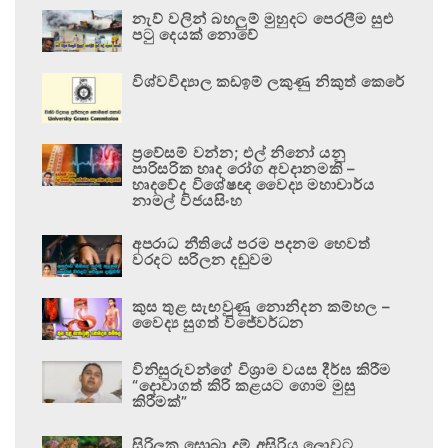
නැව් වලින් බහලුම් මුහුදට පෙරලීම සුළු
පටු දෙයක් නොවේ
විශ්වවිද්‍යාල කඩඉම් ලකුණු නිකුත් කෙරේ
ප්‍රවේසම් වන්න; එල් නිනෝ යනු
පාරිසරික හෘද රෝග අවදානමකි –
හෘදවේද විශේෂඥ වෛද්‍ය මහාචාර්ය
නාමල් විජයසිංහ
අපරාධ නීතියේ පරම පදනම හෙවත්
වරදට සරිලන දඬුවම
කුස තුළ සැඟවුණු නොනිදන කම්හල –
වෛද්‍ය සුගත් විජේවර්ධන
විනිසුරුවන්ගේ විශ්‍රාම වයස දීර්ඝ කිරීම
“දොවාගත් කිරි කළයට ගොම මුසු
කිරීමක්”
සිරිලක සොබා දම් අසිරිය ලොවට