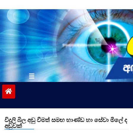
Skip
to
content
vinivida.lk
විදුලි බිල අඩු වීමත් සමඟ භාණ්ඩ හා සේවා මිලේ ද
අඩුවක්