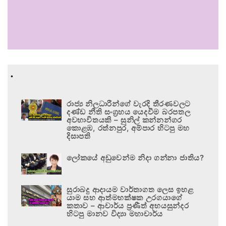
.
රාජ්‍ය නිලධාරීන්ගේ වැරදි තීරණවලට
දණ්ඩ නීති සංග්‍රහය යෙදවීම බරපතල
අවභාවිතයකි – සුනිල් කන්නන්ගර
කොළඹ, රත්නපුර, අම්පාර හිටපු මහ
දිසාපති
ලෝකයේ අඩුවෙන්ම නිදා ගන්නා ජාතිය?
සුරාබදු ආදායම වාර්තාගත ලෙස ඉහළ
යාම සහ ආත්මභක්ෂක උරගයාගේ
කතාව – ආචාර්ය ප්‍රණීත් අභයසුන්දර
හිටපු මානව විද්‍යා මහාචාර්ය