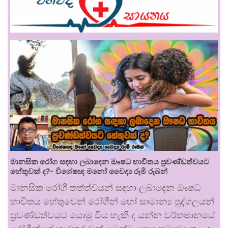
මානසික රෝග සඳහා ලබාදෙන ඖෂධ භාවිතය ප්‍රචණ්ඩත්වයට
හේතුවක් ද?- විශේෂඥ මනෝ වෛද්‍ය රූමි රූබන්
මානසික රෝගී තත්ත්වයන් සඳහා ලබාදෙන ඖෂධ
භාවිතය හේතුවෙන් රෝගීන් හෝ සාමාන්‍ය පුද්ගලයන්
ප්‍රචණ්ඩත්වයට යොමු විය හැකි ද යන්න වර්තමානයේ