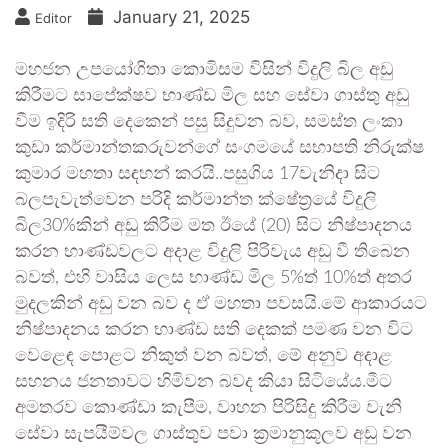
January 21, 2025
Editor
මහජන උපයෝගිතා කොමිසම විසින් විදුලි බිල අඩු
කිරීමට සාපේක්ෂව භාණ්ඩ මිල සහ සේවා ගාස්තු අඩු
වීම ඉදිරි සති දෙකෙන් පසු සිදුවන බව, සමස්ත ලංකා
කුඩා කර්මාන්තකරුවන්ගේ සංගමයේ සභාපති නිරුක්ෂ
කුමාර මහතා සඳහන් කරයි..පසුගිය 17වැනිදා සිට
බලපැවැත්වෙන පරිදි කර්මාන්ත ක්ෂේත්‍රයේ විදුලි
බිල30%කින් අඩු කිරීම මත ඊයේ (20) සිට නිෂ්පාදනය
කරන භාණ්ඩවලට අදාළ විදුලි පිරිවැය අඩු වී තිබෙන
බවත්, එහි වාසිය ලෙස භාණ්ඩ මිල 5%ත් 10%ත් අතර
මුදලකින් අඩු වන බව ද ඒ මහතා පවසයි.මේ ආකාරයට
නිෂ්පාදනය කරන භාණ්ඩ සති දෙකක් පමණ වන විට
වෙළෙඳ පොළට නිකුත් වන බවත්, මේ අනුව අදාළ
සහනය ජනතාවට හිමිවන බවද කියා සිටියේය.මීට
අමතරව කොණ්ඩා කැපීම, වාහන පිරිසිදු කිරීම වැනි
සේවා සැපයීම්වල ගාස්තුව පවා ක්‍රමානුකූලව අඩු වන