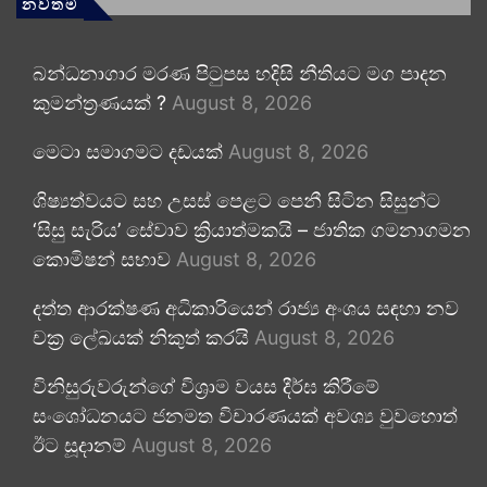
නවතම
බන්ධනාගාර මරණ පිටුපස හදිසි නීතියට මග පාදන
කුමන්ත්‍රණයක් ?
August 8, 2026
මෙටා සමාගමට දඩයක්
August 8, 2026
ශිෂ්‍යත්වයට සහ උසස් පෙළට පෙනී සිටින සිසුන්ට
‘සිසු සැරිය’ සේවාව ක්‍රියාත්මකයි – ජාතික ගමනාගමන
කොමිෂන් සභාව
August 8, 2026
දත්ත ආරක්ෂණ අධිකාරියෙන් රාජ්‍ය අංශය සඳහා නව
චක්‍ර ලේඛයක් නිකුත් කරයි
August 8, 2026
විනිසුරුවරුන්ගේ විශ්‍රාම වයස දීර්ඝ කිරීමේ
සංශෝධනයට ජනමත විචාරණයක් අවශ්‍ය වුවහොත්
ඊට සූදානම්
August 8, 2026