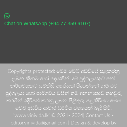
Chat on WhatsApp (+94 77 359 6107)
Copyrights protected: මෙම වෙබ් අඩවියේ පළකරනු
ලබන කිනම් හෝ දෙයකින් යම් පුද්ගලයකුට හෝ
පාර්ශවයකට යම්කිසි අගතියක් සිදුවන්නේ නම් එම
පුද්ගලයා හෝ පාර්ශවය විසින් තම අනන්‍යතාව තහවුරු
කරමින් ඉදිරිපත් කරනු ලබන පිළිතුරු පළකිරීමට මෙම
වෙබ් අඩවිය ආචාර ධර්මීය වශයෙන් බැඳී සිටී.
'www.vinivida.lk' © 2021- 2024| Contact Us -
editor.vinivida@gmail.com |
Design & develop by