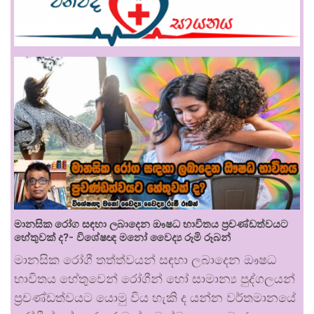
මානසික රෝග සඳහා ලබාදෙන ඖෂධ භාවිතය ප්‍රචණ්ඩත්වයට
හේතුවක් ද?- විශේෂඥ මනෝ වෛද්‍ය රූමි රූබන්
මානසික රෝගී තත්ත්වයන් සඳහා ලබාදෙන ඖෂධ
භාවිතය හේතුවෙන් රෝගීන් හෝ සාමාන්‍ය පුද්ගලයන්
ප්‍රචණ්ඩත්වයට යොමු විය හැකි ද යන්න වර්තමානයේ