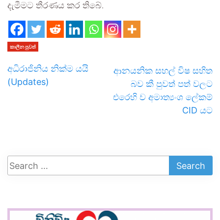
දැමීමට තීරණය කර තිබේ.
කාලීන පුවත්
අධිරාජිනිය නික්ම යයි
ආනයනික සහල් විෂ සහිත
(Updates)
බව කී පුවත් පත් වලට
එරෙහි ව අමාත්‍යංශ ලේකම්
CID යට