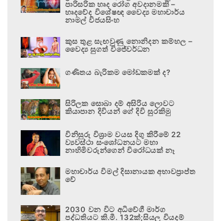
පාරිසරික හෘද රෝග අවදානමකි –
හෘදවේද විශේෂඥ වෛද්‍ය මහාචාර්ය
නාමල් විජයසිංහ
කුස තුළ සැඟවුණු නොනිදන කම්හල –
වෛද්‍ය සුගත් විජේවර්ධන
ගණිතය බැරිකම මෝඩකමක් ද?
සිරිලක සොබා දම් අසිරිය ලොවට
කියාපාන දිවියන් ගේ දිවි සුරකිමු
විනිසුරු විශ්‍රාම වයස දිගු කිරීමේ 22
ව්‍යවස්ථා සංශෝධනයට මහා
නාහිමිවරුන්ගෙන් විරෝධයක් නෑ
මහාචාර්ය විමල් දිසානායක අභාවප්‍රාප්ත
වේ
2030 වන විට අධිවේගී මාර්ග
පද්ධතියට කි.මී. 132ක්;සියලු වියදම්