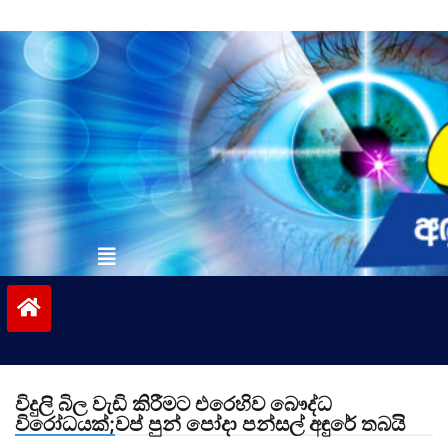
Skip
to
content
vinivida.lk
විදුලි බිල වැඩි කිරීමට එරෙහිව බෞද්ධ
විරෝධයක්;වප් පුන් පෝදා පන්සල් අඳුරේ තබයි