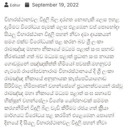
September 19, 2022
Editor
විහාරස්ථානවල විදුලි බිල දරගත නොහැකි ලෙස ඉහළ
දැමීමට විරෝධය පෑමක් ලෙස එළඹෙන වප් පොහෝදා
සියලු විහාරස්ථාන විදුලි පහන් නිවා දමා දායකයන්
සමග එක්ව විරෝධයක් පළ කරන බව ශ්‍රී ලංකා
රාමාඤ්ඤ මහනා නිකායේ මධ්‍යම පළාත් සංඝ සභාව
තීරණයක් ගත් බව මධ්‍යම පළාත් ප්‍රධාන සංඝ නායක
ගොඩමුනේ පඤ්ඤාකිත්ති හිමියෝ පවසති.මහනුවර
ගැටඹේ රාජෝපවනාරාම විහාරස්ථානයේ දි ශ්‍රී ලංකා
රාමඤ්ඤ නිකායේ අනුනායක කැප්පෙටියාගොඩ
සිරිවිමල හිමිපාණන් වහන්සේගේ ප්‍රධානත්වයෙන් රැස්වූ
රාමඤ්ඤ මහා නිකායේ මධ්‍යම පළාත් සංඝ සභාවේ
භික්ෂූන් වහන්සේලා විශේෂ යෝජනාවක් සම්මත
කරගනිමින් විදුලි බිල වැඩි කිරීමට රජය ගත් ක්‍රිියා
මාර්ගයට විරෝධය පළ කරමින් එළෙඹෙන පොහෝ
දිනයේ දී සියලු විහාරස්ථානවල විදුලි පහන් නිවා