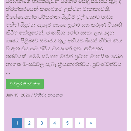
රෝගීන්ගේ භාරකරුවන් මෙන්ම පොදු සමාජය තුළ ද
නිරන්තරයෙන් කතාබහට ලක්වන මාතෘකාවකි.
විශේෂයෙන්ම වර්තමාන සිදුවීම් මුල් කොට මාධ්‍ය
මඟින් සිදුවන ඇතැම් අසත්‍ය ප්‍රචාර සහ කරුණු විකෘති
කිරීම් හේතුවෙන්, මානසික රෝග සඳහා ලබාදෙන
ඖෂධ පිළිබඳව සමාජය තුළ අනියත බියක් නිර්මාණය
වී ඇත.එය සමාජයීය වශයෙන් ඉතා අහිතකර
තත්වයකි. මෙම සටහන මඟින් ප්‍රධාන මානසික රෝග
නාශක ඖෂධවල සැබෑ ක්‍රියාකාරීත්වය, ප්‍රචණ්ඩත්වය
…
වැඩිපුර කියවන්න
විනිවිද සායනය
July 15, 2026
/
1
2
3
4
5
›
»