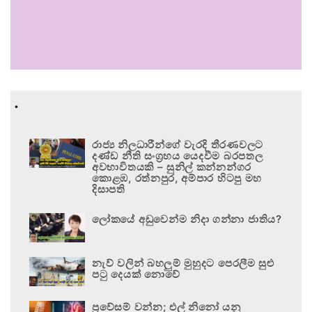
.
රාජ්‍ය නිලධාරීන්ගේ වැරදි තීරණවලට
දණ්ඩ නීති සංග්‍රහය යෙදවීම බරපතල
අවභාවිතයකි – සුනිල් කන්නන්ගර
කොළඹ, රත්නපුර, අම්පාර හිටපු මහ
දිසාපති
ලෝකයේ අඩුවෙන්ම නිදා ගන්නා ජාතිය?
නැව් වලින් බහලුම් මුහුදට පෙරලීම සුළු
පටු දෙයක් නොවේ
ප්‍රවේසම් වන්න; එල් නිනෝ යනු