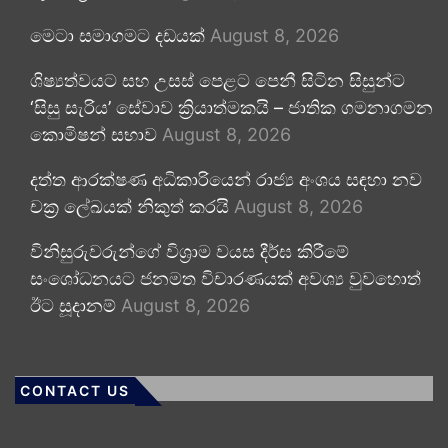
මෙටා සමාගමට දඩයක්
August 8, 2026
ශිෂ්‍යත්වයට සහ උසස් පෙළට පෙනී සිටින සිසුන්ට
‘සිසු සැරිය’ සේවාව ක්‍රියාත්මකයි – ජාතික ගමනාගමන
කොමිෂන් සභාව
August 8, 2026
දත්ත ආරක්ෂණ අධිකාරියෙන් රාජ්‍ය අංශය සඳහා නව
චක්‍ර ලේඛයක් නිකුත් කරයි
August 8, 2026
විනිසුරුවරුන්ගේ විශ්‍රාම වයස දීර්ඝ කිරීමේ
සංශෝධනයට ජනමත විචාරණයක් අවශ්‍ය වුවහොත්
ඊට සූදානම්
August 8, 2026
CONTACT US