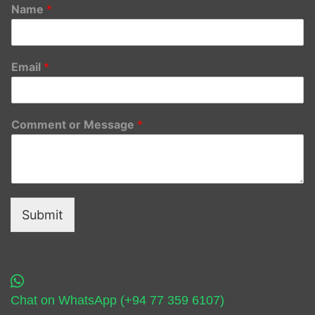
Name
*
Email
*
Comment or Message
*
Submit
Chat on WhatsApp (+94 77 359 6107)