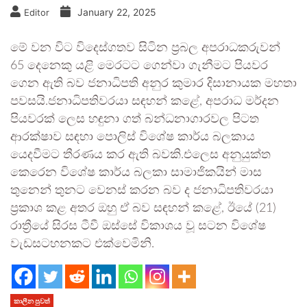
January 22, 2025
Editor
මේ වන විට විදෙස්ගතව සිටින ප්‍රබල අපරාධකරුවන්
65 දෙනෙකු යළි මෙරටට ගෙන්වා ගැනීමට පියවර
ගෙන ඇති බව ජනාධිපති අනුර කුමාර දිසානායක මහතා
පවසයි.ජනාධිපතිවරයා සඳහන් කළේ, අපරාධ මර්දන
පියවරක් ලෙස හඳුනා ගත් බන්ධනාගාරවල පිටත
ආරක්ෂාව සඳහා පොලිස් විශේෂ කාර්ය බලකාය
යෙදවීමට තීරණය කර ඇති බවකි.එලෙස අනුයුක්ත
කෙරෙන විශේෂ කාර්ය බලකා සාමාජිකයින් මාස
තුනෙන් තුනට වෙනස් කරන බව ද ජනාධිපතිවරයා
ප්‍රකාශ කළ අතර ඔහු ඒ බව සඳහන් කළේ, ඊයේ (21)
රාත්‍රීයේ සිරස ටීවී ඔස්සේ විකාශය වූ සටන විශේෂ
වැඩසටහනකට එක්වෙමිනි.
කාලීන පුවත්