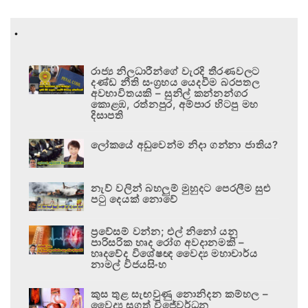
.
රාජ්‍ය නිලධාරීන්ගේ වැරදි තීරණවලට
දණ්ඩ නීති සංග්‍රහය යෙදවීම බරපතල
අවභාවිතයකි – සුනිල් කන්නන්ගර
කොළඹ, රත්නපුර, අම්පාර හිටපු මහ
දිසාපති
ලෝකයේ අඩුවෙන්ම නිදා ගන්නා ජාතිය?
නැව් වලින් බහලුම් මුහුදට පෙරලීම සුළු
පටු දෙයක් නොවේ
ප්‍රවේසම් වන්න; එල් නිනෝ යනු
පාරිසරික හෘද රෝග අවදානමකි –
හෘදවේද විශේෂඥ වෛද්‍ය මහාචාර්ය
නාමල් විජයසිංහ
කුස තුළ සැඟවුණු නොනිදන කම්හල –
වෛද්‍ය සුගත් විජේවර්ධන