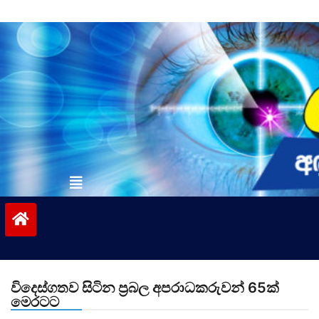
Skip
to
content
vinivida.lk
විදෙස්ගතව සිටින ප්‍රබල අපරාධකරුවන් 65ක්
මෙරටට