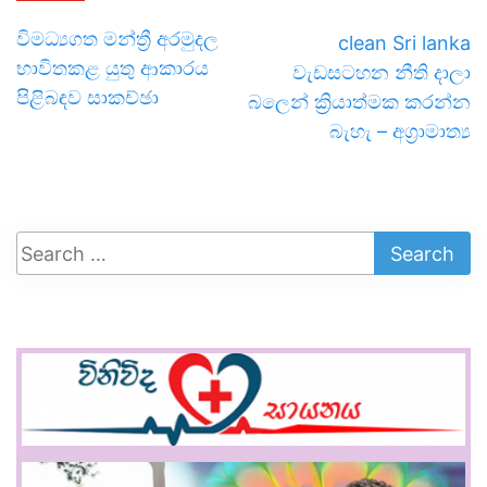
විමධ්‍යගත මන්ත්‍රී අරමුදල
clean Sri lanka
භාවිතකළ යුතු ආකාරය
වැඩසටහන නීති දාලා
පිළිබඳව සාකච්ඡා
බලෙන් ක්‍රියාත්මක කරන්න
බැහැ – අග්‍රාමාත්‍ය