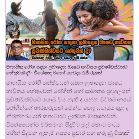
මානසික රෝග සඳහා ලබාදෙන ඖෂධ භාවිතය ප්‍රචණ්ඩත්වයට
හේතුවක් ද?- විශේෂඥ මනෝ වෛද්‍ය රූමි රූබන්
මානසික රෝගී තත්ත්වයන් සඳහා ලබාදෙන ඖෂධ
භාවිතය හේතුවෙන් රෝගීන් හෝ සාමාන්‍ය පුද්ගලයන්
ප්‍රචණ්ඩත්වයට යොමු විය හැකි ද යන්න වර්තමානයේ
රෝගීන්ගේ භාරකරුවන් මෙන්ම පොදු සමාජය තුළ ද
නිරන්තරයෙන් කතාබහට ලක්වන මාතෘකාවකි.
විශේෂයෙන්ම වර්තමාන සිදුවීම් මුල් කොට මාධ්‍ය
මඟින් සිදුවන ඇතැම් අසත්‍ය ප්‍රචාර සහ කරුණු විකෘති