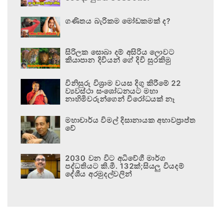
ගණිතය බැරිකම මෝඩකමක් ද?
සිරිලක සොබා දම් අසිරිය ලොවට
කියාපාන දිවියන් ගේ දිවි සුරකිමු
විනිසුරු විශ්‍රාම වයස දිගු කිරීමේ 22
ව්‍යවස්ථා සංශෝධනයට මහා
නාහිමිවරුන්ගෙන් විරෝධයක් නෑ
මහාචාර්ය විමල් දිසානායක අභාවප්‍රාප්ත
වේ
2030 වන විට අධිවේගී මාර්ග
පද්ධතියට කි.මී. 132ක්;සියලු වියදම්
දේශීය අරමුදල්වලින්