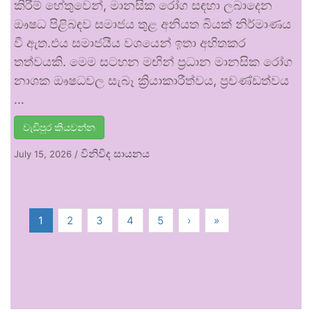
කිරීම් හේතුවෙන්, මානසික රෝග සඳහා ලබාදෙන
ඖෂධ පිළිබඳව සමාජය තුළ අනියත බියක් නිර්මාණය
වී ඇත.එය සමාජයීය වශයෙන් ඉතා අහිතකර
තත්වයකි. මෙම සටහන මඟින් ප්‍රධාන මානසික රෝග
නාශක ඖෂධවල සැබෑ ක්‍රියාකාරීත්වය, ප්‍රචණ්ඩත්වය
…
වැඩිපුර කියවන්න
විනිවිද සායනය
July 15, 2026
/
1
2
3
4
5
›
»