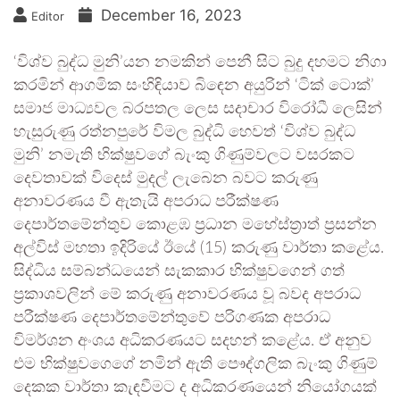
December 16, 2023
Editor
‘විශ්ව බුද්ධ මුනි’යන නමකින් පෙනී සිට බුදු දහමට නිගා
කරමින් ආගමික සංහිඳියාව බිඳෙන අයුරින් ‘ටික් ටොක්’
සමාජ මාධ්‍යවල බරපතල ලෙස සදාචාර විරෝධී ලෙසින්
හැසුරුණු රත්නපුරේ විමල බුද්ධි හෙවත් ‘විශ්ව බුද්ධ
මුනි’ නමැති භික්ෂුවගේ බැංකු ගිණුම්වලට වසරකට
දෙවතාවක් විදෙස් මුදල් ලැබෙන බවට කරුණු
අනාවරණය වී ඇතැයි අපරාධ පරීක්ෂණ
දෙපාර්තමේන්තුව කොළඹ ප්‍රධාන මහේස්ත්‍රාත් ප්‍රසන්න
අල්විස් මහතා ඉදිරියේ ඊයේ (15) කරුණු වාර්තා කළේය.
සිද්ධිය සම්බන්ධයෙන් සැකකාර භික්ෂුවගෙන් ගත්
ප්‍රකාශවලින් මේ කරුණු අනාවරණය වූ බවද අපරාධ
පරීක්ෂණ දෙපාර්තමේන්තුවේ පරිගණක අපරාධ
විමර්ශන අංශය අධිකරණයට සදහන් කළේය. ඒ අනුව
එම භික්ෂුවගෙගේ නමින් ඇති පෞද්ගලික බැංකු ගිණුම්
දෙකක වාර්තා කැඳවීමට ද අධිකරණයෙන් නියෝගයක්