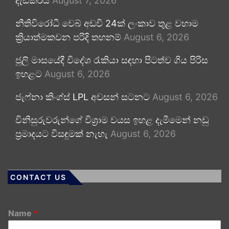
දැඩිකරයි
August 7, 2026
නීතිවිරෝධී වෙබ් අඩවි 24ක් ලංකාව තුළ වහාම
ක්‍රියාත්මකවන පරිදි තහනම්
August 6, 2026
ජූලි මාසයේදී විදේශ රැකියා සඳහා පිටත්ව ගිය පිරිස
ඉහළට
August 6, 2026
ජැෆ්නා කිංග්ස් LPL අවසන් සටනට
August 6, 2026
විනිසුරුවරුන්ගේ විශ්‍රාම වයස ඉහළ දැමීමෙන් නඩු
ප්‍රමාදයට විසඳුමක් නැහැ
August 6, 2026
CONTACT US
Name
*