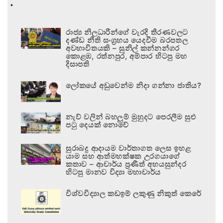
.
රාජ්‍ය නිලධාරීන්ගේ වැරදි තීරණවලට
දණ්ඩ නීති සංග්‍රහය යෙදවීම බරපතල
අවභාවිතයකි – සුනිල් කන්නන්ගර
කොළඹ, රත්නපුර, අම්පාර හිටපු මහ
දිසාපති
ලෝකයේ අඩුවෙන්ම නිදා ගන්නා ජාතිය?
නැව් වලින් බහලුම් මුහුදට පෙරලීම සුළු
පටු දෙයක් නොවේ
සුරාබදු ආදායම වාර්තාගත ලෙස ඉහළ
යාම සහ ආත්මභක්ෂක උරගයාගේ
කතාව – ආචාර්ය ප්‍රණීත් අභයසුන්දර
හිටපු මානව විද්‍යා මහාචාර්ය
විශ්වවිද්‍යාල කඩඉම් ලකුණු නිකුත් කෙරේ