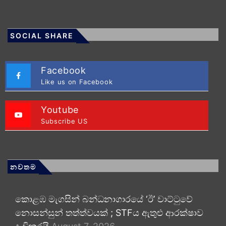
SOCIAL SHARE
Facebook
Like us on Facebook
Youtube
Subscribe US
නවතම
කොළඹ මැගසින් බන්ධනාගාරයේ ‘ඊ’ වාට්ටුවේ
නොසන්සුන් තත්ත්වයක් ; STFය ඇතුළු ආරක්ෂාව