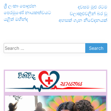
ශ්‍රී ලංකා පොදුජන
දවසම මුළු රටම
පෙරමුණේ නායකත්වයට
වලාකුළුවලින් බර වූ
යළිත් මහින්ද
අහසක් ගැන නිවේදනයක්