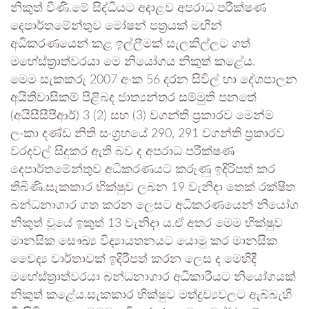
නිකුත් විණි.මේ සිද්ධියට අදාළව අපරාධ පරීක්ෂණ
දෙපාර්තමේන්තුව මෝෂන් පත්‍රයක් මඟින්
අධිකරණයෙන් කළ ඉල්ලීමක් සැලකිල්ලට ගත්
මහේස්ත්‍රාත්වරයා මෙ නියෝගය නිකුත් කළේය.
මෙම සැකකරු 2007 අංක 56 දරන සිවිල් හා දේශපාලන
අයිතිවාසිකම් පිළිබද ජාත්‍යන්තර සම්මුති පනතේ
(අයිසීසීපීආර්) 3 (2) සහ (3) වගන්ති ප්‍රකාරව මෙන්ම
ලංකා දණ්ඩ නිති සංග්‍රහයේ 290, 291 වගන්ති ප්‍රකාරව
වරදවල් සිදුකර ඇති බව ද අපරාධ පරීක්ෂණ
දෙපාර්තමේන්තුව අධිකරණයට කරුණු ඉදිරිපත් කර
තිබිණි.සැකකාර භික්ෂුව ලබන 19 වැනිදා තෙක් රක්ෂිත
බන්ධනාගාර ගත කරන ලෙසට අධිකරණයෙන් නියෝග
නිකුත් වූයේ ඉකුත් 13 වැනිදා ය.ඒ අතර මෙම භික්ෂුව
මානසික සෞඛ්‍ය විද්‍යායතනයට යොමු කර මානසික
වෛද්‍ය වාර්තාවක් ඉදිරිපත් කරන ලෙස ද මෙහිදී
මහේස්ත්‍රාත්වරයා බන්ධනාගාර අධිකාරියට නියෝගයක්
නිකුත් කළේය.සැකකාර භික්ෂුව මත්ද්‍රව්‍යවලට ඇබ්බැහි