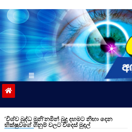
Skip
to
content
vinivida.lk
‘විශ්ව බුද්ධ මුනි’නමින් බුදු දහමට නිඟා දෙන
භික්ෂුවගේ ගිනුම් වලට විදෙස් මුදල්