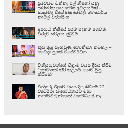
ප්‍රවේසම් වන්න; එල් නිනෝ යනු
පාරිසරික හෘද රෝග අවදානමකි –
හෘදවේද විශේෂඥ වෛද්‍ය මහාචාර්ය
නාමල් විජයසිංහ
අපරාධ නීතියේ පරම පදනම හෙවත්
වරදට සරිලන දඬුවම
කුස තුළ සැඟවුණු නොනිදන කම්හල –
වෛද්‍ය සුගත් විජේවර්ධන
විනිසුරුවන්ගේ විශ්‍රාම වයස දීර්ඝ කිරීම
“දොවාගත් කිරි කළයට ගොම මුසු
කිරීමක්”
විනිසුරු විශ්‍රාම වයස දිගු කිරීමේ 22
ව්‍යවස්ථා සංශෝධනයට මහා
නාහිමිවරුන්ගෙන් විරෝධයක් නෑ