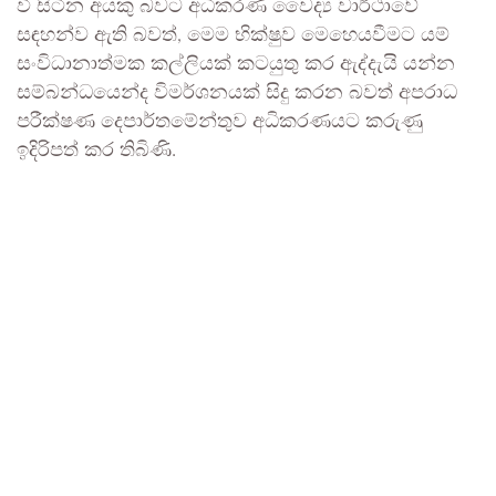
වී සිටින අයකු බවට අධිකරණ වෛද්‍ය වාර්ථාවේ
සඳහන්ව ඇති බවත්, මෙම භික්ෂුව මෙහෙයවීමට යම්
සංවිධානාත්මක කල්ලියක් කටයුතු කර ඇද්දැයි යන්න
සම්බන්ධයෙන්ද විමර්ශනයක් සිදු කරන බවත් අපරාධ
පරීක්ෂණ දෙපාර්තමේන්තුව අධිකරණයට කරුණු
ඉදිරිපත් කර තිබිණි.