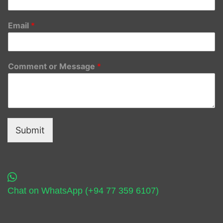
Email
*
Comment or Message
*
Submit
Chat on WhatsApp (+94 77 359 6107)