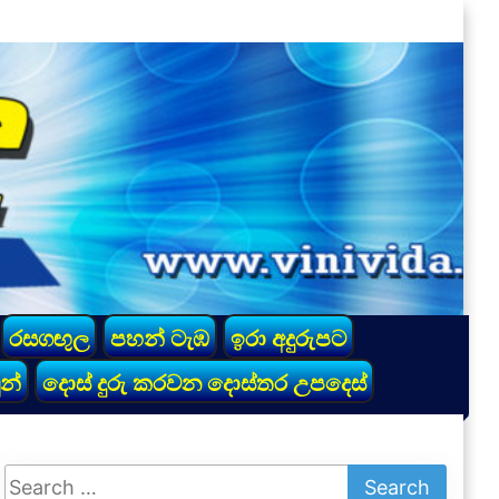
රසගඟුල
පහන් ටැඹ
ඉරා අදුරුපට
න්
දොස් දුරු කරවන දොස්තර උපදෙස්