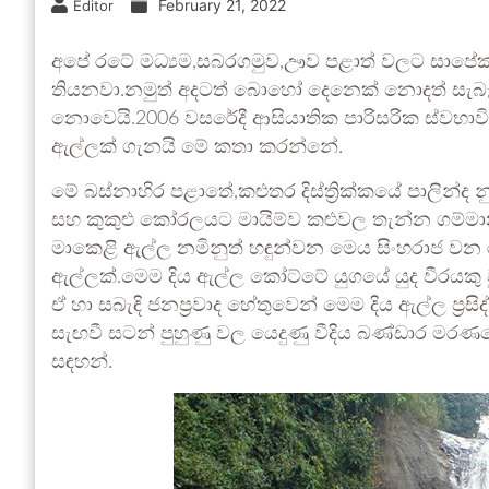
February 21, 2022
Editor
අපේ රටේ මධ්‍යම,සබරගමුව,ඌව පළාත් වලට සාපේක්
තියනවා.නමුත් අදටත් බොහෝ දෙනෙක් නොදත් සැබෑ 
නොවෙයි.2006 වසරේදී ආසියාතික පාරිසරික ස්වභාවික 
ඇල්ලක් ගැනයි මේ කතා කරන්නේ.
මේ බස්නාහිර පළාතේ,කළුතර දිස්ත්‍රික්කයේ පාලින්
සහ කුකුළු කෝරලයට මායිම්ව කළුවල තැන්න ගම්මාන
මාකෙළි ඇල්ල නමිනුත් හඳුන්වන මෙය සිංහරාජ වන 
ඇල්ලක්.මෙම දිය ඇල්ල කෝට්ටේ යුගයේ යුද වීරයකු 
ඒ හා සබැඳි ජනප්‍රවාද හේතුවෙන් මෙම දිය ඇල්ල ප්‍
සැඟවී සටන් පුහුණු වල යෙදුණු වීදිය බණ්ඩාර මරණය
සඳහන්.