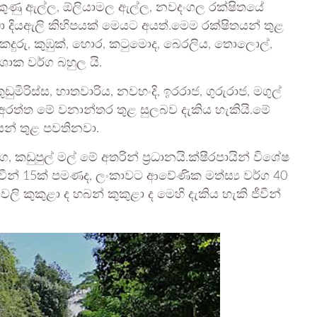
කුණු ඇල්ල, ඕලියාමල ඇල්ල, නවදංගල රක්ෂිතයේ
 දියඇලි කිහිපයක් මෙයට අයත්.මෙම රක්ෂිතයන් තුළ
ිවි කදුරු, කුඹුක්, හොර, කටුමොද, බෙරලිය, තොලොල්,
ශාක වර්ග බහුල යි.
රිස්ස, හාතවාරිය, නවහංදි, ඉරරාජ, ගුරුරාජ, මගුල්
අරත්ත මේ වනාන්තර තුළ සුලබව දැකිය හැකියි.මේ
යන් තුළ පවතිනවා.
 කඩුපුල් මල් මේ අතරින් ප්‍රධානයි.ක්ෂීරපායින් විශේෂ
ීවීන් 15ක් පමණද, ලංකාවට ආවේණික මත්ස්‍ය වර්ග 40
ි කුකුළා ද හබන් කුකුළා ද මෙහි දැකිය හැකි ජීවීන්