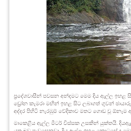
ප්‍රදේශවාසීන් පවසන අන්දමට මෙම දිය ඇල්ල ඉහළ
ඩ්‍රෝන කැමරා මඟින් ඉහළ සිට ලබාගත් ගුවන් ඡායාර
අද්දර පිහිටි නැරඹුම් වේදිකාව මතට ගොඩ වූ ඕනෑම අ
මාකෙළිය ඇල්ල මීටර් විස්සක උසකින් යුක්තයි. දි