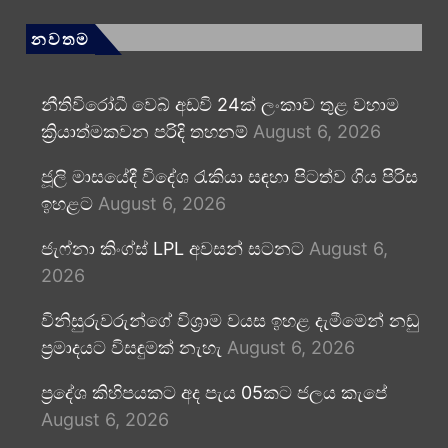
නවතම
නීතිවිරෝධී වෙබ් අඩවි 24ක් ලංකාව තුළ වහාම
ක්‍රියාත්මකවන පරිදි තහනම්
August 6, 2026
ජූලි මාසයේදී විදේශ රැකියා සඳහා පිටත්ව ගිය පිරිස
ඉහළට
August 6, 2026
ජැෆ්නා කිංග්ස් LPL අවසන් සටනට
August 6,
2026
විනිසුරුවරුන්ගේ විශ්‍රාම වයස ඉහළ දැමීමෙන් නඩු
ප්‍රමාදයට විසඳුමක් නැහැ
August 6, 2026
ප්‍රදේශ කිහිපයකට අද පැය 05කට ජලය කැපේ
August 6, 2026