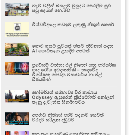
නැව් වලින් බහලුම් මුහුදට පෙරලීම සුළු
පටු දෙයක් නොවේ
විශ්වවිද්‍යාල කඩඉම් ලකුණු නිකුත් කෙරේ
ගොවි ගතට සුවයත් හිතට නිවනත් සදන
AI ගොවිතැන ළඟදීම අපටත්
ප්‍රවේසම් වන්න; එල් නිනෝ යනු පාරිසරික
හෘද රෝග අවදානමකි – හෘදවේද
විශේෂඥ වෛද්‍ය මහාචාර්ය නාමල්
විජයසිංහ
හෝමර්ගේ සම්භාව්‍ය වීර කාව්‍යය
Odyssey ඇසුරෙන් ක්‍රිස්ටෝෆර් නෝලන්
තැනූ දැවැන්ත සිනමාපටය
අපරාධ නීතියේ පරම පදනම හෙවත්
වරදට සරිලන දඬුවම
කුස තුළ සැඟවුණු නොනිදන කම්හල –