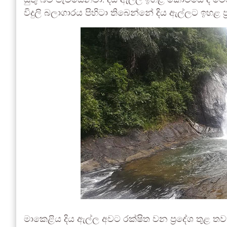
යුතු බව පැවසෙනවා. දිය ඇල්ල ඉහළ කොටසේ ද මෙව
විදුලි බලාගාරය පිහිටා තිබෙන්නේ දිය ඇල්ලට ඉහළ ප්
මාකෙළිය දිය ඇල්ල අවට රක්ෂිත වන ප්‍රදේශ තුළ තවත