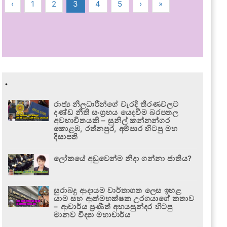
‹
1
2
3
4
5
›
»
.
රාජ්‍ය නිලධාරීන්ගේ වැරදි තීරණවලට
දණ්ඩ නීති සංග්‍රහය යෙදවීම බරපතල
අවභාවිතයකි – සුනිල් කන්නන්ගර
කොළඹ, රත්නපුර, අම්පාර හිටපු මහ
දිසාපති
ලෝකයේ අඩුවෙන්ම නිදා ගන්නා ජාතිය?
සුරාබදු ආදායම වාර්තාගත ලෙස ඉහළ
යාම සහ ආත්මභක්ෂක උරගයාගේ කතාව
– ආචාර්ය ප්‍රණීත් අභයසුන්දර හිටපු
මානව විද්‍යා මහාචාර්ය