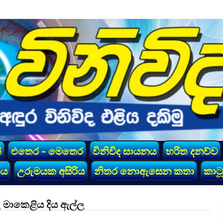
්
එතෙර - මෙතෙර
විනිවිද සායනය
හරිත දනව්ව
කය
උරුමයක අසිරිය
නිතර නොඇසෙන කතා
කාටූ
ු මාකෙළිය දිය ඇල්ල