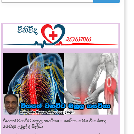
වියපත් වනවිට බහුල සයටිකා – කායික රෝග විශේෂඥ
වෛද්‍ය උපුල් ද සිල්වා