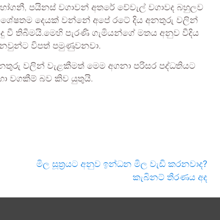
හෝගනී, පයිනස් වගාවන් අතරේ වේවැල් වගාවද බහුලව
විශේෂතම දෙයක් වන්නේ අපේ රටේ දිය අනතුරු වලින්
 වී තිබීමයි.මෙහි පැරණි ගැමියන්ගේ මතය අනුව වීදිය
වුන්ට විපත් පමුණුවනවා.
නතුරු වලින් වැළකීමත් මෙම අගනා පරිසර පද්ධතියට
 වගකීම් බව කිව යුතුයි.
මිල සූත්‍රයට අනුව ඉන්ධන මිල වැඩි කරනවාද?
කැබිනට් තීරණය අද