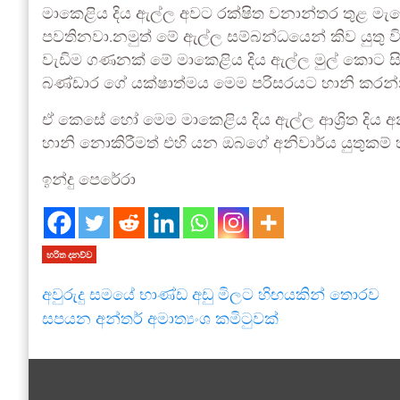
මාකෙළිය දිය ඇල්ල අවට රක්ෂිත වනාන්තර තුළ මැ
පවතිනවා.නමුත් මේ ඇල්ල සම්බන්ධයෙන් කිව යුතු 
වැඩිම ගණනක් මේ මාකෙළිය දිය ඇල්ල මුල් කොට සිදු
බණ්ඩාර ගේ යක්ෂාත්මය මෙම පරිසරයට හානි කරන්න
ඒ කෙසේ හෝ මෙම මාකෙළිය දිය ඇල්ල ආශ්‍රිත දිය අ
හානි නොකිරීමත් එහි යන ඔබගේ අනිවාර්ය යුතුකම් හා
ඉන්දු පෙරේරා
හරිත දනව්ව
අවුරුදු සමයේ භාණ්ඩ අඩු මිලට හිඟයකින් තොරව
සපයන අන්තර් අමාත්‍යංශ කමිටුවක්