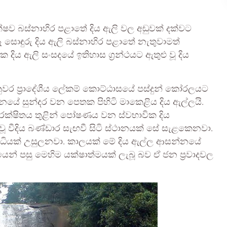
ෂව බස්නාහිර පළාතේ දිය ඇලි වල අඩුවක් දක්වට
සොඳුරු දිය ඇලි බස්නාහිර පළාතේ නැතුවාමත්
දිය ඇලි සංසදයේ ඉතිහාස ග්‍රන්ථයට ඇතුළු වූ දිය
ද නුවර ප්‍රාදේශීය ලේකම් කොට්ඨාසයේ පස්දුන් කෝරලයට
යේ සුන්දර වන පෙතක පිහිටි මාකෙළිය දිය ඇල්ලයි.
රක්ෂිතය තුළින් පෝෂණය වන ස්වභාවික දිය
වූ වීදිය බණ්ඩාර සැඟවී සිටි ස්ථානයක් සේ සැළකෙනවා.
රසිද්ධියක් උසුලනවා. කාලයක් මේ දිය ඇල්ල ආසන්නයේ
ෙන් පසු මෙහිම යක්ෂාත්මයක් ලැබූ බව ඒ ජන ප්‍රවාදවල