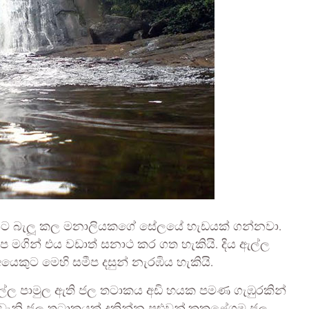
 සිට බැලූ කල මනාලියකගේ සේලයේ හැඩයක් ගන්නවා.
ූප මගින් එය වඩාත් සනාථ කර ගත හැකියි. දිය ඇල්ල
යෙකුට මෙහි සමීප දසුන් නැරඹිය හැකියි.
යඇල්ල පාමුල ඇති ජල තටාකය අඩි හයක පමණ ගැඹුරකින්