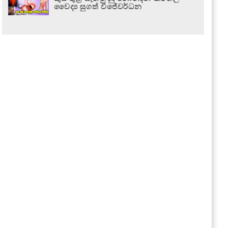
වෛද්‍ය සුගත් විජේවර්ධන