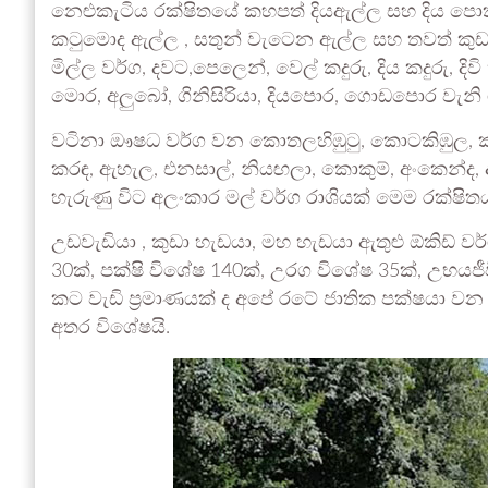
නෙළුකැටිය රක්ෂිතයේ කහපත් දියඇල්ල සහ දිය පො
කටුමොද ඇල්ල , සතුන් වැටෙන ඇල්ල සහ තවත් කුඩා
මිල්ල වර්ග, දවට,පෙලෙන්, වෙල් කදුරු, දිය කදුරු, ද
මොර, අලුබෝ, ගිනිසිරියා, දියපොර, ගොඩපොර වැනි 
වටිනා ඖෂධ වර්ග වන කොතලහිඹුටු, කොටකිඹුල, කුඩුමි
කරඳ, ඇහැල, එනසාල්, නියඟලා, කොකුම්, අංකෙන්ද, 
හැරුණු විට අලංකාර මල් වර්ග රාශියක් මෙම රක්ෂිත
උඩවැඩියා , කුඩා හැඩයා, මහ හැඩයා ඇතුළු ඕකිඩ් වර්ග,
30ක්, පක්ෂි විශේෂ 140ක්, උරග විශේෂ 35ක්, උභයජ
කට වැඩි ප්‍රමාණයක් ද අපේ රටේ ජාතික පක්ෂයා වන වල
අතර විශේෂයි.