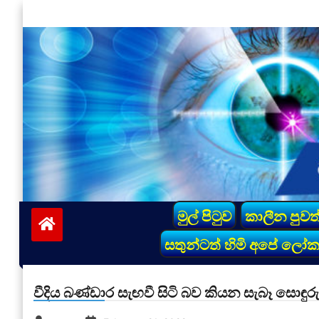
Skip
to
content
vinivida.lk
මුල් පිටුව
කාලීන පුවත
සතුන්ටත් හිමි අපේ ලෝ
වීදිය බණ්ඩාර සැඟවී සිටි බව කියන සැබෑ සොඳුර