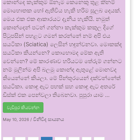
කොන්දෙ කැක්කුම ඕනෑම කෙනෙකු තුළ කිනම්
මොහොතක හෝ ඇතිවිය හැකි හරිම සුලබ දෙයක්.
මෙය එක එක ආකාරයට දැනිය හැකියි. නමුත්
කොන්දෙන් පටන් ගන්නා කැක්කුම කකුල දිගේ
පිටුපසින් පහළට ගමන් කරන්නේ නම් අපි එය
සයටිකා (Sciatica) ලෙසින් හඳුන්වනවා. මොකක්ද
සයටිකා කියන්නෙ? කොහොමද මේක ඇති
වෙන්නෙ? මේ කාරණාව හරියටම තේරුම් ගන්නට
නම් මුලින්ම අපි බලමු කොන්ද ඇතුළේ මොනවද
තියෙන්නේ කියලා. මේ පින්තූරයෙන් දක්වන්නේත්
සයටිකා. කොඳු ඇට පහක් සහ කොඳු ඇට අතරේ
ඩිස්ක් එක පෙන්වලා තිබෙනවා. පුපුරා යාම …
වැඩිපුර කියවන්න
විනිවිද සායනය
May 10, 2026
/