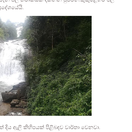
ැනි ජල තටාකයක් දකින්න පුළුවන්.කුකුළේගම ජල
‍රදේශයේයි.
් දිය ඇලි කිහිපයක් පිළිබඳව වාර්තා වෙනවා.