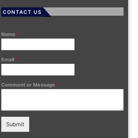
CONTACT US
Name
*
Email
*
Comment or Message
*
Submit