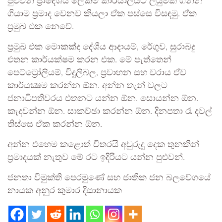
පුළුවන් ප්‍රාදේශීය ලේකම් කාර්යාලයට ලියුමක් ගන්න
ගියාම ප්‍රමාද වෙනව කියලා ඒක පස්සෙ විසඳමු. ඒක
ප්‍රමුඛ එක නෙවේ.
ප්‍රමුඛ එක මොකක්ද දේශීය ආදායම්, රේගුව, සුරාබදු
එතන කාර්යක්ෂම කරන එක. මේ පැත්තෙන්
පෙට්ට්‍රෝලියම්, විදුලිබල, ප්‍රවාහන සහ වරාය ඒව
කාර්යක්‍ෂම කරන්න ඕන. අන්න තැන් වලට
ජනාධිපතිවරය එතනට යන්න ඕන. සොයන්න ඕන.
කැදවන්න ඕන. සාකච්ඡා කරන්න ඕන. දිනපතා රෑ දවල්
තිස්සෙ ඒක කරන්න ඕන.
අන්න එහෙම කළොත් විතරයි අවුරුදු දෙක තුනකින්
ප්‍රමාදයක් නැතුව මේ රට ඉදිරියට යන්න පුළුවන්.
ජනතා විමුක්ති පෙරමුණේ සහ ජාතික ජන බලවේගයේ
නායක අනුර කුමාර දිසානායක