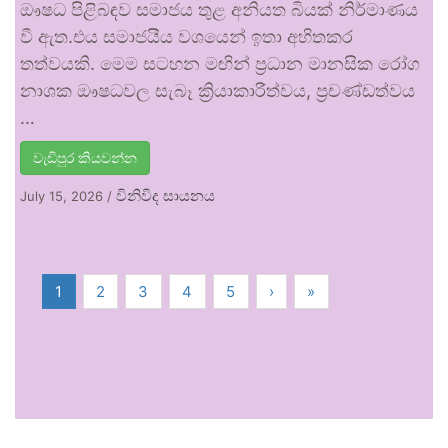
ඖෂධ පිළිබඳව සමාජය තුළ අනියත බියක් නිර්මාණය
වී ඇත.එය සමාජයීය වශයෙන් ඉතා අහිතකර
තත්වයකි. මෙම සටහන මඟින් ප්‍රධාන මානසික රෝග
නාශක ඖෂධවල සැබෑ ක්‍රියාකාරීත්වය, ප්‍රචණ්ඩත්වය
…
වැඩිපුර කියවන්න
විනිවිද සායනය
July 15, 2026
/
1
2
3
4
5
›
»