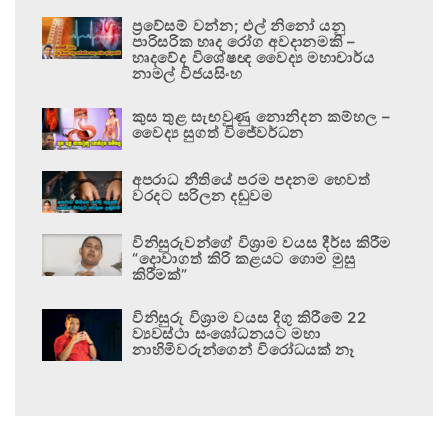
ප්‍රවේසම් වන්න; එල් නිනෝ යනු
පාරිසරික හෘද රෝග අවදානමකි –
හෘදවේද විශේෂඥ වෛද්‍ය මහාචාර්ය
නාමල් විජයසිංහ
කුස තුළ සැඟවුණු නොනිදන කම්හල –
වෛද්‍ය සුගත් විජේවර්ධන
අපරාධ නීතියේ පරම පදනම හෙවත්
වරදට සරිලන දඬුවම
විනිසුරුවන්ගේ විශ්‍රාම වයස දීර්ඝ කිරීම
“දොවාගත් කිරි කළයට ගොම මුසු
කිරීමක්”
විනිසුරු විශ්‍රාම වයස දිගු කිරීමේ 22
ව්‍යවස්ථා සංශෝධනයට මහා
නාහිමිවරුන්ගෙන් විරෝධයක් නෑ