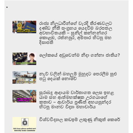
.
රාජ්‍ය නිලධාරීන්ගේ වැරදි තීරණවලට
දණ්ඩ නීති සංග්‍රහය යෙදවීම බරපතල
අවභාවිතයකි – සුනිල් කන්නන්ගර
කොළඹ, රත්නපුර, අම්පාර හිටපු මහ
දිසාපති
ලෝකයේ අඩුවෙන්ම නිදා ගන්නා ජාතිය?
නැව් වලින් බහලුම් මුහුදට පෙරලීම සුළු
පටු දෙයක් නොවේ
සුරාබදු ආදායම වාර්තාගත ලෙස ඉහළ
යාම සහ ආත්මභක්ෂක උරගයාගේ
කතාව – ආචාර්ය ප්‍රණීත් අභයසුන්දර
හිටපු මානව විද්‍යා මහාචාර්ය
විශ්වවිද්‍යාල කඩඉම් ලකුණු නිකුත් කෙරේ