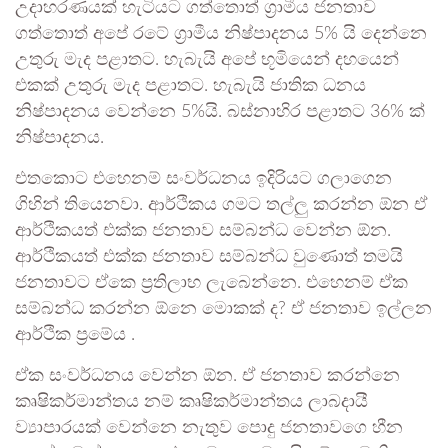
උදාහරණයක් හැටියට ගත්තොත් ග්‍රාමීය ජනතාව
ගත්තොත් අපේ රටේ ග්‍රාමීය නිෂ්පාදනය 5% යි දෙන්නෙ
උතුරු මැද පළාතට. හැබැයි අපේ භූමියෙන් දහයෙන්
එකක් උතුරු මැද පළාතට. හැබැයි ජාතික ධනය
නිෂ්පාදනය වෙන්නෙ 5%යි. බස්නාහිර පළාතට 36% ක්
නිෂ්පාදනය.
එතකොට එහෙනම් සංවර්ධනය ඉදිරියට ගලාගෙන
ගිහින් තියෙනවා. ආර්ථිකය ගමට තල්ලු කරන්න ඕන ඒ
ආර්ථිකයත් එක්ක ජනතාව සම්බන්ධ වෙන්න ඕන.
ආර්ථිකයත් එක්ක ජනතාව සම්බන්ධ වුණොත් තමයි
ජනතාවට ඒකෙ ප්‍රතිලාභ ලැබෙන්නෙ. එහෙනම් ඒක
සම්බන්ධ කරන්න ඕනෙ මොකක් ද? ඒ ජනතාව ඉල්ලන
ආර්ථික ප්‍රමේය .
ඒක සංවර්ධනය වෙන්න ඕන. ඒ ජනතාව කරන්නෙ
කෘෂිකර්මාන්තය නම් කෘෂිකර්මාන්තය ලාබදායී
ව්‍යාපාරයක් වෙන්නෙ නැතුව පොදු ජනතාවගෙ හීන