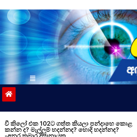
Skip
to
content
vinivida.lk
වී කිලෝ එක 102ට ගත්ත කියලා පන්දාහෙ කොළ
කන්න ද? මැල්ලුම් හදන්නද? හොදි හදන්නද?
-අනුර කුමාර දිසානායක