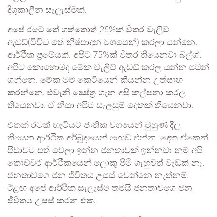
දිගුකාලීන සැලැස්මක්.
අපේ රටේ තේ ගත්තොත් 25%ක් විතර වැලිව්
ඇඩඩ්(විවිධ තේ නිෂ්පාදන වශයෙන්) කරලා යන්නෙ.
ආර්ථික ප්‍රමේයක්. අපිට 75%ක් විතර තියෙනවා බල්ග්.
අපිට කොහොමද මේක වැලිව් ඇඩඩ් කරල යන්න පටන්
ගන්නෙ. මේක මම කෙටියෙන් කියන්න උත්සාහ
කරන්නෙ. එවැනි ක්‍ෂේත්‍ර ගැන අපි කල්පනා කරල
තියෙනවා. ඒ නිසා අපිට සැලසුම් දෙකක් තියෙනවා.
එකක් රටක් හැටියට ජාතික වශයෙන් මුහුණ දීල
තියෙන ආර්ථික අර්බුදයෙන් ගොඩ එන්න. දෙක ඒකෙන්
පීඩාවට පත් වෙලා ඉන්න ජනතාවක් ඉන්නවා නම් අපි
කොච්චර ආර්ථිකයෙන් ලොකු පිමි ගැහුවත් වැඩක් නෑ.
ජනතාවගෙ ජන ජීවිතය උසස් වෙන්නෙ නැත්නම්.
ඊළඟ අපේ ආර්ථික සැලැස්ම තමයි ජනතාවගෙ ජන
ජීවිතය උසස් කරන එක.