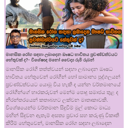
මානසික රෝග සඳහා ලබාදෙන ඖෂධ භාවිතය ප්‍රචණ්ඩත්වයට
හේතුවක් ද?- විශේෂඥ මනෝ වෛද්‍ය රූමි රූබන්
මානසික රෝගී තත්ත්වයන් සඳහා ලබාදෙන ඖෂධ
භාවිතය හේතුවෙන් රෝගීන් හෝ සාමාන්‍ය පුද්ගලයන්
ප්‍රචණ්ඩත්වයට යොමු විය හැකි ද යන්න වර්තමානයේ
රෝගීන්ගේ භාරකරුවන් මෙන්ම පොදු සමාජය තුළ ද
නිරන්තරයෙන් කතාබහට ලක්වන මාතෘකාවකි.
විශේෂයෙන්ම වර්තමාන සිදුවීම් මුල් කොට මාධ්‍ය
මඟින් සිදුවන ඇතැම් අසත්‍ය ප්‍රචාර සහ කරුණු විකෘති
කිරීම් හේතුවෙන්, මානසික රෝග සඳහා ලබාදෙන