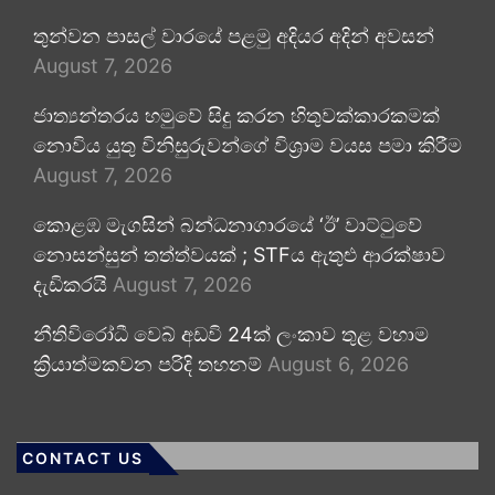
තුන්වන පාසල් වාරයේ පළමු අදියර අදින් අවසන්
August 7, 2026
ජාත්‍යන්තරය හමුවේ සිදු කරන හිතුවක්කාරකමක්
නොවිය යුතු විනිසුරුවන්ගේ විශ්‍රාම වයස පමා කිරීම
August 7, 2026
කොළඹ මැගසින් බන්ධනාගාරයේ ‘ඊ’ වාට්ටුවේ
නොසන්සුන් තත්ත්වයක් ; STFය ඇතුළු ආරක්ෂාව
දැඩිකරයි
August 7, 2026
නීතිවිරෝධී වෙබ් අඩවි 24ක් ලංකාව තුළ වහාම
ක්‍රියාත්මකවන පරිදි තහනම්
August 6, 2026
CONTACT US