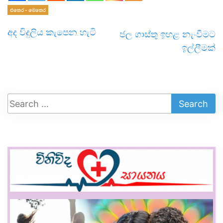
එතෙර - මෙතෙර
අද විදුලිය කැපෙන හැටි
ජල ගාස්තු ඉහළ නැංවීමට
ඉල්ලීමක්