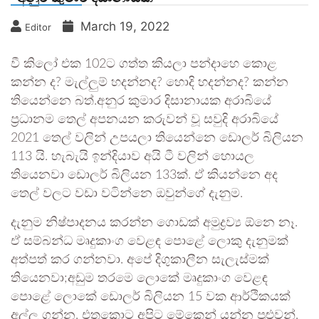
March 19, 2022
Editor
වී කිලෝ එක 102ට ගත්ත කියලා පන්දාහෙ කොළ
කන්න ද? මැල්ලුම් හදන්නද? හොදි හදන්නද? කන්න
තියෙන්නෙ බත්.අනුර කුමාර දිසානායක අරාබියේ
ප්‍රධානම තෙල් අපනයන කරුවන් වූ සවුදි අරාබියේ
2021 තෙල් වලින් උපයලා තියෙන්නෙ ඩොලර් බිලියන
113 යි. හැබැයි ඉන්දියාව අයි ටී වලින් හොයල
තියෙනවා ඩොලර් බිලියන 133ක්. ඒ කියන්නෙ අද
තෙල් වලට වඩා වටින්නෙ ඔවුන්ගේ දැනුම.
දැනුම නිෂ්පාදනය කරන්න ගොඩක් අමුද්‍රව්‍ය ඕනෙ නෑ.
ඒ සම්බන්ධ මෘදුකාංග වෙළඳ පොළේ ලොකු දැනුමක්
අත්පත් කර ගන්නවා. අපේ දිගුකාලීන සැලැස්මක්
තියෙනවා;අඩුම තරමෙ ලොකේ මෘදුකාංග වෙළඳ
පොළේ ලොකේ ඩොලර් බිලියන 15 වක ආර්ථිකයක්
අල්ල ගන්න. එතකොට අපිට මේකෙන් යන්න පුළුවන්.