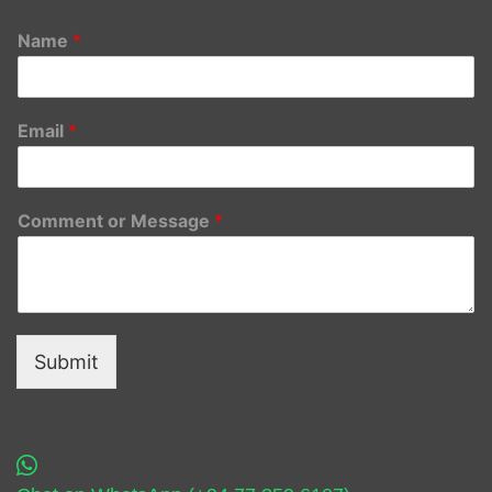
Name
*
Email
*
Comment or Message
*
Submit