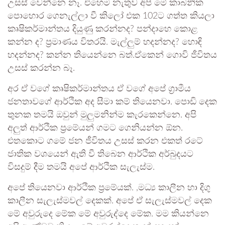
උසස් වෙන්නෙ නෑ. එහෙම නැතුව අපි මේ කාබනික
පොහොර ගෙනැල්ලා වී කිලෝ එක 102ට ගත්ත කියලා
කෘෂිකර්මාන්තය දියුණු කරන්නද? පන්දාහෙ කොළ
කන්න ද? ප්‍රමාණය විතරයි. මැල්ලුම් හදන්නද? හොඳි
හදන්නද? කන්න තියෙන්නෙ බත්.ඒකෙන් ගොවි ජීවිතය
උසස් කරන්න බෑ.
අර ඒ වගේ කෘෂිකර්මාන්තය ඒ වගේ අපේ ග්‍රාමීය
ජනතාවගේ ආර්ථික අද සීමා කම් තියෙනවා. පොඩි දෙක
තුනක තමයි ඔවුන් මුලුමනින්ම කැරකෙන්නෙ. අපි
අලුත් ආර්ථික ප්‍රමේයන් ගමට ගෙනියන්න ඕන.
එතකොට ගමේ ජන ජීවිතය උසස් කරන එකත් රටේ
ජාතික වශයෙන් ඇති වී තිබෙන ආර්ථික අර්බුදයට
විසදුම් දීම තමයි අපේ ආර්ථික සැලැස්ම.
අපේ තියෙනවා ආර්ථික ප්‍රමේයක්. ,මධ්‍ය කාලීන හා දිගු
කාලීන සැලැස්මවල් දෙකක්. අපේ ඒ සැලැස්මවල් දෙක
මේ අවුරුදෙ මේක මේ අවුරුද්දෙ මේක. මම කියන්නෙ