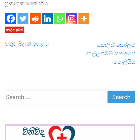
ප්‍රකාශකයෙක් කීය.
කාලීන පුවත්
වතුර බිලත් ඉහළට
පොලිස් කෝලම
නල්ලතම්බ් සහ අපේ
පොලීසිය