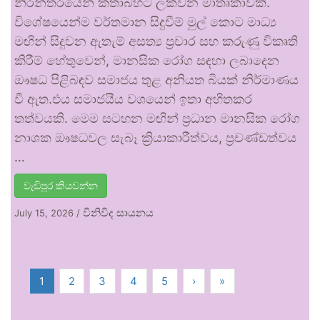
නිරන්තරයෙන් කතාබහට ලක්වන මාතෘකාවකි.
විශේෂයෙන්ම වර්තමාන සිදුවීම් මුල් කොට මාධ්‍ය
මඟින් සිදුවන ඇතැම් අසත්‍ය ප්‍රචාර සහ කරුණු විකෘති
කිරීම් හේතුවෙන්, මානසික රෝග සඳහා ලබාදෙන
ඖෂධ පිළිබඳව සමාජය තුළ අනියත බියක් නිර්මාණය
වී ඇත.එය සමාජයීය වශයෙන් ඉතා අහිතකර
තත්වයකි. මෙම සටහන මඟින් ප්‍රධාන මානසික රෝග
නාශක ඖෂධවල සැබෑ ක්‍රියාකාරීත්වය, ප්‍රචණ්ඩත්වය
…
වැඩිපුර කියවන්න
විනිවිද සායනය
July 15, 2026
/
1
2
3
4
5
›
»