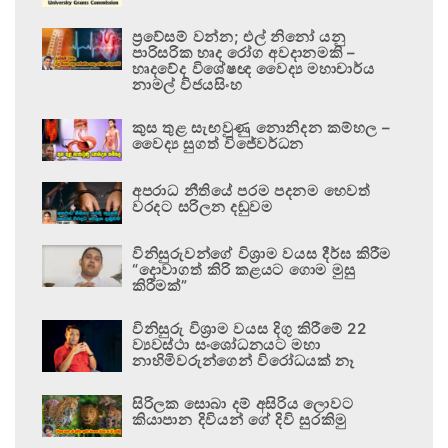
ප්‍රවේසම් වන්න; එල් නිනෝ යනු
පාරිසරික හෘද රෝග අවදානමකි –
හෘදවේද විශේෂඥ වෛද්‍ය මහාචාර්ය
නාමල් විජයසිංහ
කුස තුළ සැඟවුණු නොනිදන කම්හල –
වෛද්‍ය සුගත් විජේවර්ධන
අපරාධ නීතියේ පරම පදනම හෙවත්
වරදට සරිලන දඬුවම
විනිසුරුවන්ගේ විශ්‍රාම වයස දීර්ඝ කිරීම
“දොවාගත් කිරි කළයට ගොම මුසු
කිරීමක්”
විනිසුරු විශ්‍රාම වයස දිගු කිරීමේ 22
ව්‍යවස්ථා සංශෝධනයට මහා
නාහිමිවරුන්ගෙන් විරෝධයක් නෑ
සිරිලක සොබා දම් අසිරිය ලොවට
කියාපාන දිවියන් ගේ දිවි සුරකිමු