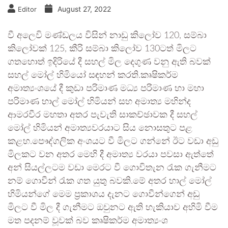
August 27, 2022
Editor
වී අලෙවි මණ්ඩලය විසින් නාඩු කිලෝව 120, සම්බා
කිලෝවක් 125, කීරි සම්බා කිලෝව 130ටත් මිලට
ගතහොත් ඉදිරියේ දී සහල් මිල දෙගුණ වනු ඇති බවක්
සහල් මෝල් හිමියෝ සඳහන් කරති.කෘෂිකර්ම
අමාත්‍යංශයේ දී කුඩා පරිමාණ මධ්‍ය පරිමාණ හා මහා
පරිමාණ හාල් මෝල් හිමියන් සහ අමාත්‍ය මහින්ද
ආමරවීර මහතා අතර පැවැති සාකච්ඡාවක දී සහල්
මෝල් හිමියන් අමාත්‍යවරයාට සිය නොසතුට පළ
කළහ.පෞද්ගලික අංශයට වී මිලට ගන්නේ ඊට වඩා අඩු
මිලකට වන අතර මෙහි දී අමාත්‍ය වරයා පවසා ඇත්තේ
අන් සියල්ලටම වඩා මෙරට වී ගොවිතැන රැක ගැනීමට
නම් ගොවීන් රැක ගත යුතු බවකි.මේ අතර හාල් මෝල්
හිමියන්ගේ මෙම ප්‍රකාශය දැනට ගොවීන්ගෙන් අඩු
මිලට වී මිල දී ගැනීමට ඔවුනට ඇති හැකියාව අහිමි වීම
මත පදනම් වූවක් බව කෘෂිකර්ම අමාත්‍යංශ