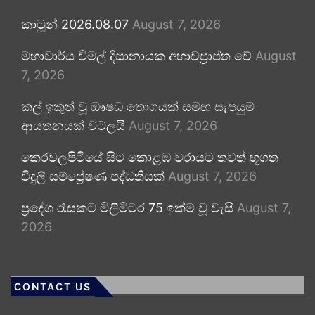
කාටූන් 2026.08.07
August 7, 2026
මහාචාර්ය විමල් දිසානායක අභාවප්‍රාප්ත වේ
August
7, 2026
කල් ඉකුත් වූ ඖෂධ තොගයක් සමඟ සැපයුම්
ආයතනයක් වටලයි
August 7, 2026
කෙරවලපිටියේ සිට කොළඹ වරායට තවත් භූගත
විදුලි සම්ප්‍රේෂණ පද්ධතියක්
August 7, 2026
ප්‍රදේශ රැසකට මිලිමීටර 75 ඉක්ම වූ වැසි
August 7,
2026
CONTACT US