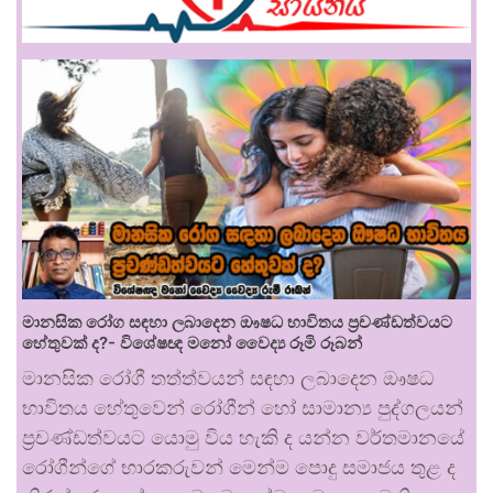
මානසික රෝග සඳහා ලබාදෙන ඖෂධ භාවිතය ප්‍රචණ්ඩත්වයට
හේතුවක් ද?- විශේෂඥ මනෝ වෛද්‍ය රූමි රූබන්
මානසික රෝගී තත්ත්වයන් සඳහා ලබාදෙන ඖෂධ
භාවිතය හේතුවෙන් රෝගීන් හෝ සාමාන්‍ය පුද්ගලයන්
ප්‍රචණ්ඩත්වයට යොමු විය හැකි ද යන්න වර්තමානයේ
රෝගීන්ගේ භාරකරුවන් මෙන්ම පොදු සමාජය තුළ ද