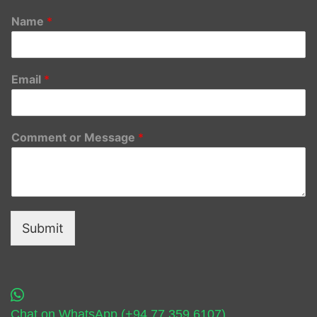
Name
*
Email
*
Comment or Message
*
Submit
Chat on WhatsApp (+94 77 359 6107)