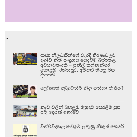
.
රාජ්‍ය නිලධාරීන්ගේ වැරදි තීරණවලට
දණ්ඩ නීති සංග්‍රහය යෙදවීම බරපතල
අවභාවිතයකි – සුනිල් කන්නන්ගර
කොළඹ, රත්නපුර, අම්පාර හිටපු මහ
දිසාපති
ලෝකයේ අඩුවෙන්ම නිදා ගන්නා ජාතිය?
නැව් වලින් බහලුම් මුහුදට පෙරලීම සුළු
පටු දෙයක් නොවේ
විශ්වවිද්‍යාල කඩඉම් ලකුණු නිකුත් කෙරේ