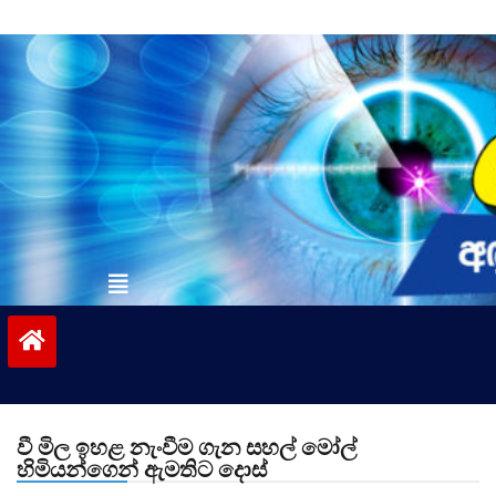
Skip
to
content
vinivida.lk
වී මිල ඉහළ නැංවීම ගැන සහල් මෝල්
හිමියන්ගෙන් ඇමතිට දොස්